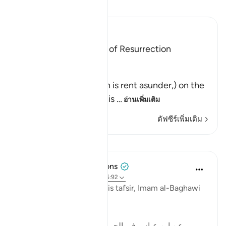
อ่านตัฟซีร์
Ibn Kathir (Abridged)
The Horrors of the Day of Resurrection
Allah said,
فَإِذَا انشَقَّتِ السَّمَآءُ
(Then when the heaven is rent asunder,) on the
Day of Resurrection; this
…
อ่านเพิ่มเติม
ตัฟซีร์เพิ่มเติม
บทเรียน
Tulayhah Tafsir Translations
5 ปีที่แล้ว
·
อ้างอิง
อายะห์ 55:39, 15:92
Commenting on this in his tafsir, Imam al-Baghawi
wrote:
[وعن ابن عباس في الجمع بين هذه الآية وبين قوله : '