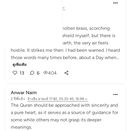
Dr Maryam Fayyaz
ปีที่แล้ว
·
อ้างอิง
อายะห์ 55:35-45
﷽
The fire rains down like molten brass, scorching
every part of me. I try to shield myself, but there is
no escape. The sky, the earth, the very air feels
hostile. It strikes me then: I had been warned. I heard
those words many times before, about a Day when...
ดูเพิ่มเติม
13
6
404
Anwar Naim
2 ปีที่แล้ว
·
อ้างอิง
อายะห์ 17:82, 55:35-45, 16:98
The Quran should be approached with sincerity and
a pure heart, as it serves as a source of guidance for
some while others may not grasp its deeper
meanings.