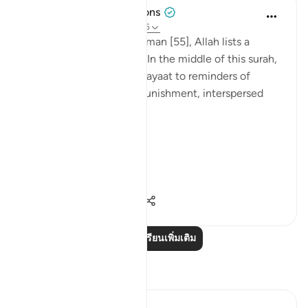
Tulayhah Tafsir Translations
5 ปีที่แล้ว
·
อ้างอิง
อายะห์ 55:26-45
Throughout surah al-Rahman [55], Allah lists a
number of His blessings. In the middle of this surah,
He devotes a number of ayaat to reminders of
death, judgement, and punishment, interspersed
with the question:
[فَبِأَيِّ آلَاءِ رَبِّكُمَا تُكَذِّبَانِ]
'So...
ดูเพิ่มเติม
0
0
662
อ่านบทเรียนเพิ่มเติม
การสะท้อน