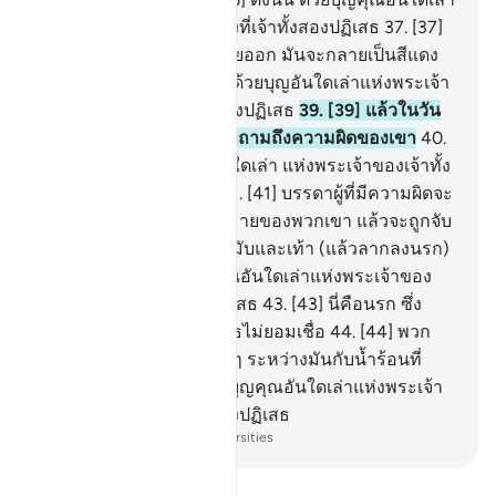
แห่งพระเจ้าของเจ้าทั้งสองที่เจ้าทั้งสองปฏิเสธ
37
.
[37]
ครั้นเมื่อชั้นฟ้าแตกกระจายออก มันจะกลายเป็นสีแดง
คล้ายขี้ผึ้ง
38
.
[38] ดังนั้น ด้วยบุญอันใดเล่าแห่งพระเจ้า
ของเจ้าทั้งสอง ที่เจ้าทั้งสองปฏิเสธ
39
.
[39] แล้วในวัน
นั้น มนุษย์และญินจะไม่ถูกถามถึงความผิดของเขา
40
.
[40] ดังนั้นด้วยบุญคุณอันใดเล่า แห่งพระเจ้าของเจ้าทั้ง
สอง ที่เจ้าทั้งสองปฏิเสธ
41
.
[41] บรรดาผู้ที่มีความผิดจะ
เป็นที่รู้จักกันได้ที่เครื่องหมายของพวกเขา แล้วจะถูกจับ
ตรงผมที่ปกหน้าผาก คือขมับและเท้า (แล้วลากลงนรก)
42
.
[42] ดังนั้น ด้วยบุญคุณอันใดเล่าแห่งพระเจ้าของ
เจ้าทั้งสองที่เจ้าทั้งสองปฏิเสธ
43
.
[43] นี่คือนรก ซึ่ง
บรรดาผู้ที่มีความผิดปฏิเสธไม่ยอมเชื่อ
44
.
[44] พวก
เขาจะเดินวกเวียนอยู่รอบ ๆ ระหว่างมันกับน้ำร้อนที่
เดือด
45
.
[45] ดังนั้น ด้วยบุญคุณอันใดเล่าแห่งพระเจ้า
ของเจ้าทั้งสองที่เจ้าทั้งสองปฏิเสธ
-
Society of Institutes and Universities