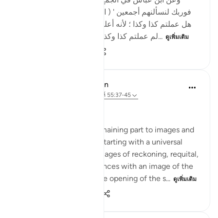
فوربك لنسألنهم أجمعين ' ( الحجر - 92 ) قال : لا يسألهم
هل عملتم كذا وكذا ؛ لأنه أعلم بذلك منهم ، ولكن يسألهم
لم عملتم كذا وكذا ؟وعن عكرمة أنه قال : إنه...
ดูเพิ่มเติม
0
0
83
In the Shade of the Quran
32 สัปดาห์ที่ผ่านมา
·
อ้างอิง
อายะห์ 55:37-45
The Last Day
The surah devotes its remaining part to images and
scenes of the Last Day, starting with a universal
upheaval, followed by images of reckoning, requital,
and reward. This commences with an image of the
universe that fits with the opening of the s...
ดูเพิ่มเติม
0
0
622