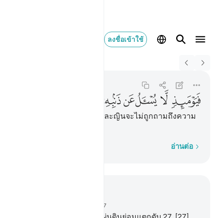
ลงชื่อเข้าใช้
Switch Quran.com to
English
فيوميذ لا يسال عن ذنبه ا
Ar-Rahman
55:39
55:39
ﳂ
ﳃ
ﳄ
ﳅ
ﳆ
ﳇ
ﳈ
ﳉ
ﳊ
[39] แล้วในวันนั้น มนุษย์และญินจะไม่ถูกถามถึงความ
ผิดของเขา
ทีละคำ
อ่านต่อ
อ่านในบริบท
บท 55, หน้าหนังสือ 532, จุซ 27
26
.
[26] ทุก ๆ สิ่งที่อยู่บนแผ่นดินย่อมแตกดับ
27
.
[27]