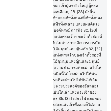
และพระพักตร์ของพระเจ้าของเจ้าผู้ทรงยิ่งใหญ่ ผู้ทรง
โปรดปรานเท่านั้นที่จะยังคงเหลืออยู่
28
.
[28] ดังนั้น
ด้วยบุญอันใดเล่าแห่งพระเจ้าของเจ้าทั้งสองที่เจ้าทั้งสอง
ปฏิเสธ
29
.
[29] ผู้ที่อยู่ในชั้นฟ้าทั้งหลาย และแผ่นดินจะ
ขอพระองค์ทุก ๆ ขณะพระองค์ทรงมีภารกิจ
30
.
[30]
ดังนั้น ด้วยบุญคุณอันใดเล่าแห่งพระเจ้าของเจ้าทั้งสองที่
เจ้าทั้งสองปฏิเสธ
31
.
[31] อีกไม่ช้าเราจะจัดการการกับ
พวกเจ้า (ในกิจการต่าง ๆ) โอ้มนุษย์และญินเอ๋ย
32
.
[32]
ดังนั้นด้วยบุญคุณอันใดเล่าแห่งพระเจ้าของเจ้าทั้งสองที่
เจ้าทั้งสองปฏิเสธ
33
.
[33] โอ้ชุมนุมแห่งญินและมนุษย์
ทั้งหลายเอ๋ย หากพวกเจ้ามีความสามารถที่จะผ่านไปให้
พ้นขอบฟ้าทั้งหลายและแผ่นดินนี้ได้ก็จงผ่านไปให้พ้น
เถิด แต่ว่าพวกเจ้าไม่สามารถที่จะผ่านไปให้พ้นได้เว้น
แต่ด้วยพลัง (พระบัญชาและพระประสงค์ของอัลลอฮฺ)
34
.
[34] ดังนั้น ด้วยบุญคุณอันใดเล่าแห่งพระเจ้าของ
เจ้าทั้งสองที่เจ้าทั้งสองปฏิเสธ
35
.
[35] เปลวไฟ และทอง
เหลือง จะถูกส่งมายังเจ้าทั้งสองแล้วเจ้าทั้งสองก็ไม่อาจ
จะป้องกันตนเองได้
36
.
[36] ดังนั้น ด้วยบุญคุณอันใดเล่า