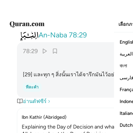
เลือก
078
وكل شيء احصيناه كتابا ٢٩
An-Naba
78:29
Englis
78:29
العربية
বাংলা
[29] และทุก ๆ สิ่งนั้นเราได้จารึกมันไว้อย่างครบ
ارسی
ทีละคำ
França
อ่านตัฟซีร์
Indon
Italia
Ibn Kathir (Abridged)
Dutch
Explaining the Day of Decision and what occurs