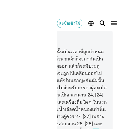
ลงชื่อเข้าใช้
านในบริบท
78, หน้าหนังสือ 582, จุซ 30
.
[17] แท้จริงวันแห่งการตัดสินนั้นเป็นเวลาที่ถูกกำหนด
18
.
[18] วันที่แตรจะถูกเป่า แล้วพวกเจ้าก็จะมากันเป็น
่ ๆ
19
.
[19] และชั้นฟ้าจะถูกเปิดออก แล้วก็จะมีประตู
ายบาน
20
.
[20] และเทือกเขาจะถูกให้เคลื่อนออกไป
้วก็กลายเป็นภาพลวง
21
.
[21] แท้จริงนรกญะฮันนัมนั้น
นที่สอดส่อง
22
.
[22] เป็นที่กลับไปสำหรับบรรดาผู้ละเมิด
.
[23] พวกเขาจะพำนักอยู่ในนั้นเป็นเวลานาน
24
.
[24]
กเขาจะไม่ได้ลิ้มรสความเย็นและเครื่องดื่มใด ๆ ในนรก
น
25
.
[25] นอกจากน้ำเดือดและน้ำเลือดน้ำหนองเท่านั้น
.
[26] ทั้งนี้เป็นการตอบแทนอย่างคู่ควร
27
.
[27] เพราะ
กเขามิได้หวังว่าจะมีการชำระสอบสวน
28
.
[28] และ