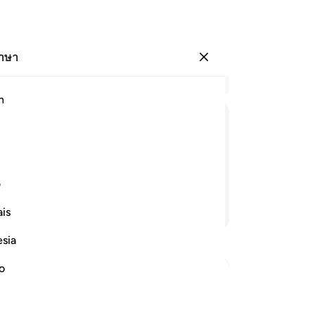
ภาษา
ลงชื่อเข้าใช้
อ่
h
บท 
17
ﲽ
ﲾ
ﲿ
ﳀ
ﳁ
ไว้
หมู
ถ้วนในบันทึก
หล
ف
แล
อ่านต่อ
is
เป็
23
esia
พว
นั้
no
26
 during it
พว