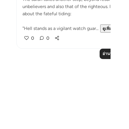
unbelievers and also that of the righteous. It begin
about the fateful tiding:
"Hell stands as a vigilant watch guar...
ดูเพิ่มเติม
0
0
อ่านบทเรียนเพิ่
Notes
placeholders
close