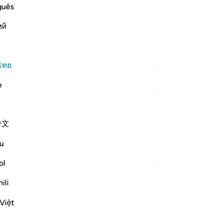
 the Day of Judgement -- that it is at a
พว
guês
annot be added to or decreased. No one
[2
ah says,
ий
บัน
เร
-
So
ตัฟซีร์เพิ่มเติม
ไทย
บั
e
คุณ
中文
l be punished and rewarded by your actions.
u
ol
ili
Việt
o describe the fate of the tyrant