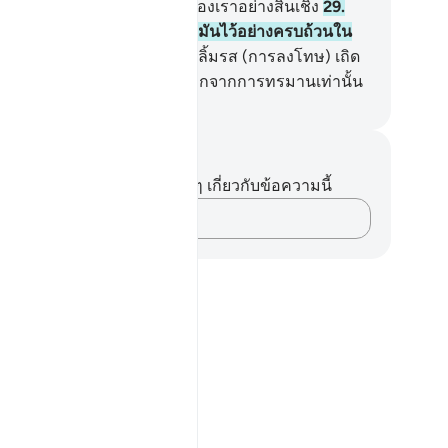
กเขาปฏิเสธสัญญาณต่าง ๆ ของเราอย่างสิ้นเชิง
29
.
9] และทุก ๆ สิ่งนั้นเราได้จารึกมันไว้อย่างครบถ้วนใน
ทึก
30
.
[30] ดังนั้น พวกเจ้าจงลิ้มรส (การลงโทษ) เถิด
าจะไม่เพิ่มอันใดแก่พวกเจ้านอกจากการทรมานเท่านั้น
ciety of Institutes and Universities
นทึกและข้อคิด
ไม่มีบันทึกหรือข้อคิดเห็นใดๆ เกี่ยวกับข้อความนี้
บันทึกความคิดของคุณ…