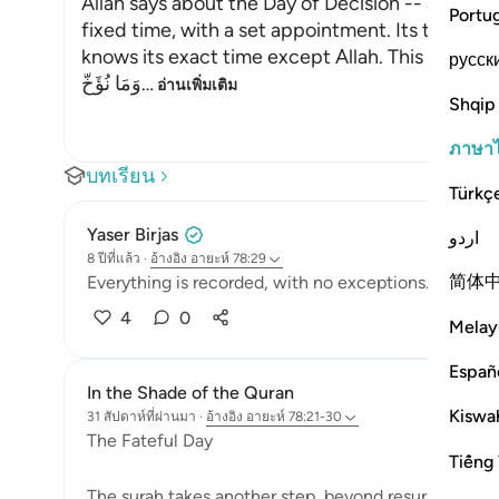
Allah says about the Day of Decision -- and it is
Portu
fixed time, with a set appointment. Its time c
knows its exact time except Allah. This is as All
русск
وَمَا نُؤَخّ
…
อ่านเพิ่มเติม
Shqip
ภาษา
บทเรียน
Türkç
Yaser Birjas
اردو
8 ปีที่แล้ว
·
อ้างอิง
อายะห์ 78:29
简体
Everything is recorded, with no exceptions. You wil
4
0
Melay
Españ
In the Shade of the Quran
Kiswah
31 สัปดาห์ที่ผ่านมา
·
อ้างอิง
อายะห์ 78:21-30
The Fateful Day
Tiếng 
The surah takes another step, beyond resurrection, t