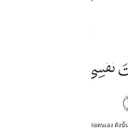
ﱻ
ﱼ
ﱽ
ﱾ
ﱿ
لغفور الرحيم ١٦
ٓ ۚ إِنَّهُۥ هُوَ ٱلْغَفُورُ ٱلرَّحِيمُ ١٦
้าพระองค์ แท้จริงข้าพระองค์ได้อธรรมต่อตนเอง ดังนั