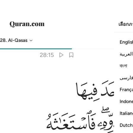
เลือก
28. Al-Qasas
Englis
การแปล
: Society of Institutes and Universities
العربية
28:15
বাংলা
ﱔ
ﱕ
ته على الذي من عدوه فوكزه موسى فقضى عليه قال هاذا من عمل الشيطا
ارسی
ثَهُ ٱلَّذِى مِن شِيعَتِهِۦ عَلَى ٱلَّذِى مِنْ عَدُوِّهِۦ فَوَكَزَهُۥ مُوسَىٰ فَقَضَىٰ عَلَيْهِ 
França
Indon
ﱝﱞ
ﱟ
Italia
Dutch