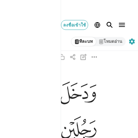
ลงชื่อเข้าใช้
ทีละบท
โหมดอ่าน
ﱍ
ﱎ
ﱏ
ودخل المدينة على حين غفلة من اهلها فوجد فيها
وَدَخَلَ ٱلْمَدِينَةَ عَلَىٰ حِينِ غَفْلَةٍۢ مِّنْ أَهْلِهَا فَوَجَد
ﱖ
ﱗ
ﱘ