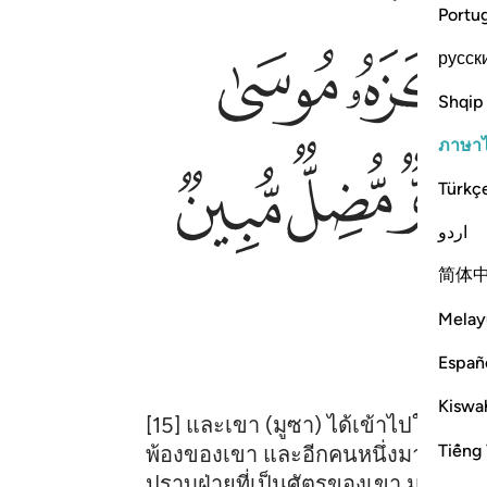
Portu
ﱨ
русск
Shqip
ภาษา
ﱴ
ﱵ
Türkç
اردو
简体
Melay
Españ
Kiswah
[15] และเขา (มูซา) ได้เข้าไปในเมือ
Tiếng 
พ้องของเขา และอีกคนหนึ่งมาจากฝ่าย 
ปราบฝ่ายที่เป็นศัตรูของเขา มูซาได้ต