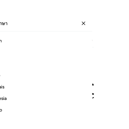
ภาษา
ลงชื่อเข้าใช้
หน้า
387
ญุซ
20
/
ฮิซบ์
39
h
ﱐ
ﱑ
ﱒ
ﱓ
 رجلين يقتتلان هاذا من شيعته وهاذا من عدوه فاستغاثه الذي من شيع
ف
َ فِيهَا رَجُلَيْنِ يَقْتَتِلَانِ هَـٰذَا مِن شِيعَتِهِۦ وَهَـٰذَا مِنْ عَدُوِّهِۦ ۖ فَٱسْتَغَـٰ
is
esia
ﱙ
ﱚ
ﱛ
ﱜ
no