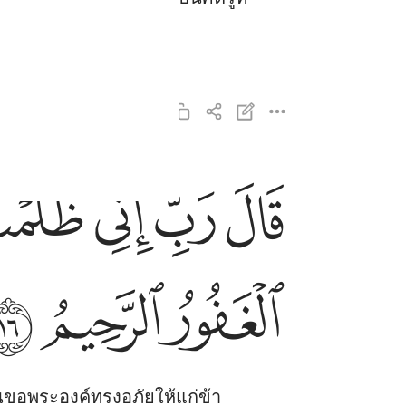
ﱷ
ﱸ
ﱹ
ﱺ
قال رب اني ظلمت نفسي فاغفر لي فغفر له انه هو ا
قَالَ رَبِّ إِنِّى ظَلَمْتُ نَفْسِى فَٱغْفِرْ لِى فَغَفَرَ لَهُۥ
ﲃ
ﲄ
ﲅ
้นขอพระองค์ทรงอภัยให้แก่ข้า