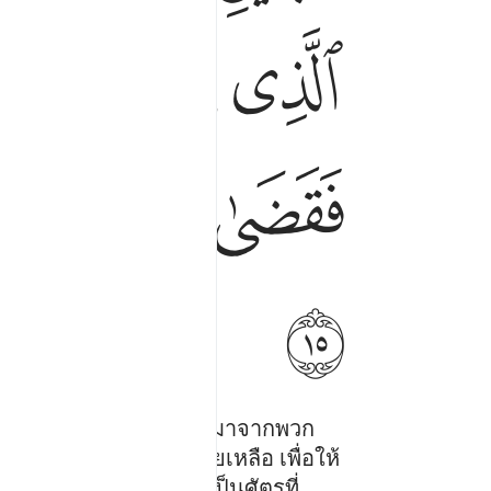
ﱠ
ﱡ
ﱢ
ﱩ
ﱪﱫ
ﱬ
ﱭ
ﱶ
สู้กันอยู่ในนั้น คนหนึ่งมาจากพวก
งเขาได้ร้องขอความช่วยเหลือ เพื่อให้
ของชัยตอนแท้จริงมันเป็นศัตรูที่