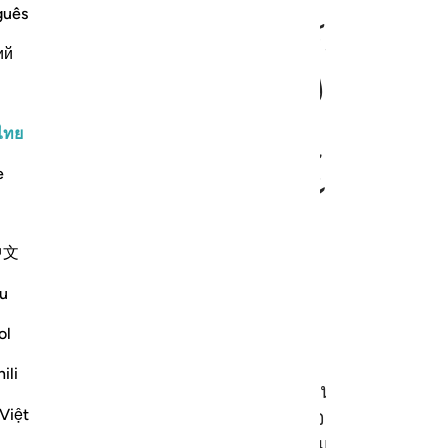
guês
ﱣ
ﱤ
ﱥ
ﱦ
ﱧ
ий
ไทย
ﱮ
ﱯ
ﱰﱱ
ﱲ
ﱳ
e
中文
u
ol
ili
ง ขณะที่ชาวเมืองกำลังพักผ่อนเขาได้เห็นชายสองคนต่อ
Việt
(ที่เป็น) ศัตรูของเขา ดังนั้น คนที่มาจากพวกพ้องขอ
่อยเขาแล้วได้ฆ่าเขา เขากล่าวว่า นี่มันเป็นการกระทำ