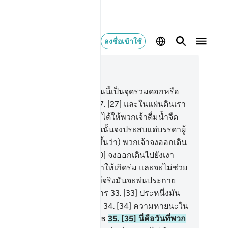
ลงชื่อเข้าใช้
านในบริบท
77, หน้าหนังสือ 581, จุซ 29
.
[25] และเรามิได้ทำให้แผ่นดินนี้เป็นจุดรวมดอกหรือ
.
[26] ทั้งคนเป็นและคนตาย
27
.
[27] และในแผ่นดินเรา
ตั้งภูเขาไว้สูงตะหง่าน และเราได้ให้พวกเจ้าดื่มน้ำจืด
ิท
28
.
[28] ความหายนะในวันนั้นจงประสบแด่บรรดาผู้
ิเสธ
29
.
[29] (จะมีเสียงกล่าวขึ้นว่า) พวกเจ้าจงออกเดิน
ยังที่พวกเจ้าเคยปฏิเสธ
30
.
[30] จงออกเดินไปยังเงา
ันสามแฉก
31
.
[31] (มัน) ไม่ทำให้เกิดร่ม และจะไม่ช่วย
้พ้นจากเปลวไฟได้
32
.
[32] แท้จริงมันจะพ่นประกาย
กมา (มีขนาด) เท่าป้อมปราการ
33
.
[33] ประหนึ่งมัน
ะกายนั้น) เป็นอูฐสีเหลืองเข้ม
34
.
[34] ความหายนะใน
นนั้นจงประสบแด่บรรดาผู้ปฏิเสธ
35
.
[35] นี่คือวันที่พวก