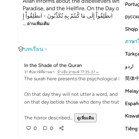
Allah informs about the disbelievers who deny 
Portu
Paradise, and the Hellfire. On the Day of Judgem
انطَلِقُواْ إِلَى مَا كُنتُمْ بِهِ تُكَذِّبُونَ - انطَلِقُواْ إِ
русск
…
อ่านเพิ่มเติม
Shqip
ภาษา
บทเรียน
Türkç
In the Shade of the Quran
اردو
31 สัปดาห์ที่ผ่านมา
·
อ้างอิง
อายะห์ 77:35-37
简体
The surah here presents the psychological horror tha
Melay
On that day they will not utter a word, and they wil
on that day betide those who deny the truth. (Verse
Españ
Kiswah
The horror described...
ดูเพิ่มเติม
0
0
Tiếng 