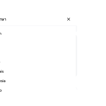
ภาษา
ลงชื่อเข้าใช้
อ่
h
บท 
25
ﲎ
ﲏ
ﲐ
ﲑ
ﲒ
26
ได้
้
สน
ف
ปฏ
อ่านต่อ
is
ไป
คว
esia
ให
ออ
no
(ปร
e in Hell and how it will be done
วั