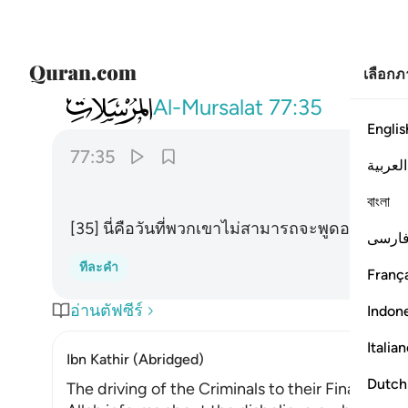
เลือก
077
هاذا يوم لا ينطقون ٣٥
Al-Mursalat
77:35
Englis
77:35
العربية
বাংলা
[35] นี่คือวันที่พวกเขาไม่สามารถจะพูดออกมาได
ارسی
ทีละคำ
França
อ่านตัฟซีร์
Indon
Italia
Ibn Kathir (Abridged)
Dutch
The driving of the Criminals to their Final Abod