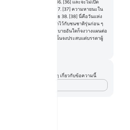
าไม่สามารถจะพูดออกมาได้
36
.
[36] และจะไม่เปิด
กาสให้แก่พวกเขาเพื่อแก้ตัว
37
.
[37] ความหายนะใน
นนั้นจงประสบแด่บรรดาผู้ปฏิเสธ
38
.
[38] นี่คือวันแห่ง
รตัดสิน เราได้รวบรวมพวกเจ้าไว้กับชนชาติรุ่นก่อน ๆ
.
[39] ดังนั้นถ้าพวกเจ้ามีแผนอุบายอันใดก็จงวางแผนต่อ
40
.
[40] ความหายนะในวันนั้นจงประสบแด่บรรดาผู้
ิเสธ
ciety of Institutes and Universities
นทึกและข้อคิด
ไม่มีบันทึกหรือข้อคิดเห็นใดๆ เกี่ยวกับข้อความนี้
บันทึกความคิดของคุณ…