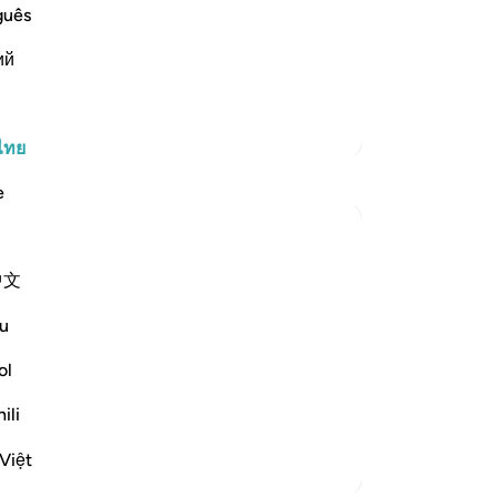
the final abode, the recompense,
เข
guês
ent it will be said to them:
โอ
ий
วั
กา
39
ตัฟซีร์เพิ่มเติม
ข้า
ไทย
ปฏ
e
-
So
บั
中文
t leaves the guilty speechless:
คุณ
u
l not be allowed to offer any excuse. Woe
s 35-37)
ol
ili
Việt