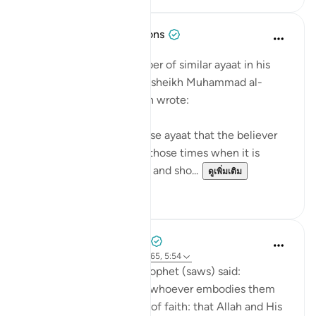
Tulayhah Tafsir Translations
5 ปีที่แล้ว
·
อ้างอิง
อายะห์ 5:54
After mentioning a number of similar ayaat in his
explanation of this ayah, sheikh Muhammad al-
Ameen al-Shinqitee then wrote:
It is understood from these ayaat that the believer
should be gentle only in those times when it is
appropriate to be gentle, and sho...
ดูเพิ่มเติม
0
0
Prophetic Commentary
8 ปีที่แล้ว
·
อ้างอิง
อายะห์ 9:24, 2:165, 5:54
Anas narrates that the Prophet (saws) said:
'There are three things - whoever embodies them
will taste the sweetness of faith: that Allah and His