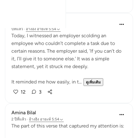
10
0
Hafza Eman
ปีที่แล้ว
·
อ้างอิง
อายะห์ 5:54
Today, I witnessed an employer scolding an
employee who couldn’t complete a task due to
certain reasons. The employer said, 'If you can’t do
it, I’ll give it to someone else.' It was a simple
statement, yet it struck me deeply.
It reminded me how easily, in t...
ดูเพิ่มเติม
12
3
Amina Bilal
2 ปีที่แล้ว
·
อ้างอิง
อายะห์ 5:54
The part of this verse that captured my attention is: