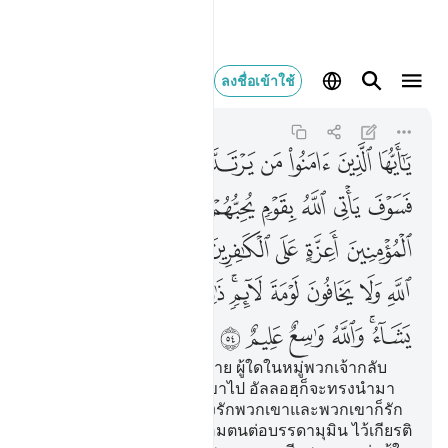
يا ايها الذين امنوا من
ลงชื่อเข้าใช้
Al-Ma'idah
5:54
5:54
ﲋ
ﲌ
ﲍ
ﲎ
ﲏ
ﲐ
ﲑ
ﲒ
ﲓ
ﲔ
ﲕ
ﲖ
ﲗ
ﲘ
ﲙ
ﲚ
ﲛ
ﲜ
ﲝ
ﲞ
ﲟ
ﲠ
ﲡ
ﲢ
ﲣ
ﲤ
ﲥ
ﲦﲧ
ﲨ
ﲩ
ﲪ
ﲫ
ﲬ
ﲭﲮ
ﲯ
ﲰ
ﲱ
ﲲ
[54] บรรดาผู้ศรัทธาทั้งหลาย ผู้ใดในหมู่พวกเจ้ากลับ
ออกจากศาสนาของพวกเขาไป อัลลอฮฺก็จะทรงนำมา
ซึ่งพวกหนึ่ง ที่พระองค์ทรงรักพวกเขาและพวกเขาก็รัก
พระองค์ เป็นผู้นอบน้อมถ่อมตนต่อบรรดามุมิน ไว้เกียรติ