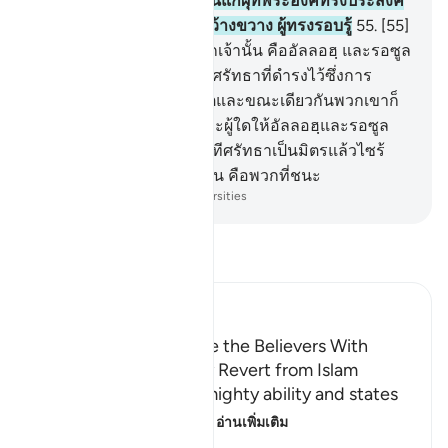
พระองค์จะทรงประทานมันแก่ผุ้ที่พระองค์ทรงประสงค์
และอัลลอฮฺนั้นเป็นผู้ทรงกว้างขวาง ผู้ทรงรอบรู้
55
.
[55]
แท้จริงผู้ที่เป็นมิตรของพวกเจ้านั้น คืออัลลอฮฺ และรอซูล
ของพระองค์ และบรรดาผู้ศรัทธาที่ดำรงไว้ซึ่งการ
ละหมาด และชำระซะกาตและขณะเดียวกันพวกเขาก็
เป็นผู้นอบน้อม
56
.
[56] และผู้ใดให้อัลลอฮฺและรอซูล
ของพระองค์ และบรรดาผู้ทีศรัทธาเป็นมิตรแล้วไซร้
แท้จริงพรรคของอัลลอฮฺนั้น คือพวกที่ชนะ
-
Society of Institutes and Universities
อ่านตัฟซีร์
Ibn Kathir (Abridged)
Threatening to Replace the Believers With
Another People if They Revert from Islam
Allah emphasizes His mighty ability and states
that whoever reverts
…
อ่านเพิ่มเติม