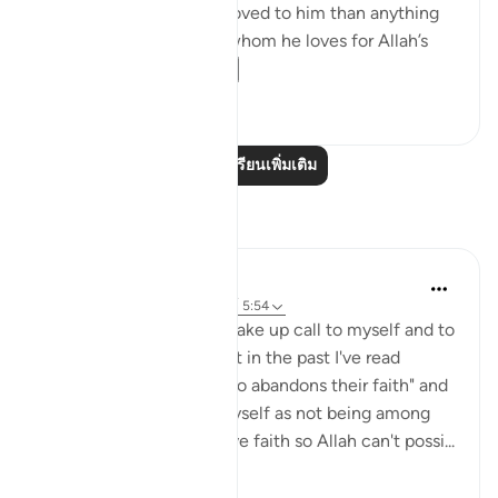
Messenger are more beloved to him than anything
else; that he only loves whom he loves for Allah’s
sake; and that...
ดูเพิ่มเติม
7
0
อ่านบทเรียนเพิ่มเติม
การสะท้อน
Julie Aoulad-Ali
16 สัปดาห์ที่ผ่านมา
·
อ้างอิง
อายะห์ 5:54
I feel like this ayah is a wake up call to myself and to
all of us. When I've read it in the past I've read
"whoever among you who abandons their faith" and
internally categorised myself as not being among
this group as I know I have faith so Allah can't possi...
ดูเพิ่มเติม