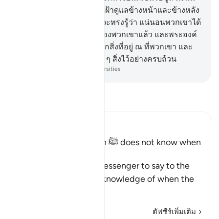
พระองค์จะทรงส่งผู้พิทักษ์เฝ้าดูแลข้างหน้าและข้างหลัง
เขา
28
.
[28] เพื่อพระองค์จะทรงรู้ว่า แน่นอนพวกเขาได้
เผยแผ่สาส์นของพระเจ้าของพวกเขาแล้ว และพระองค์
ได้ทรงห้อมล้อม (รอบรู้) ทุกสิ่งที่อยู่ ณ ที่พวกเขา และ
พระองค์ทรงนับจำนวนทุก ๆ สิ่งไว้อย่างครบถ้วน
-
Society of Institutes and Universities
อ่านตัฟซีร์
Ibn Kathir (Abridged)
The Messenger of Allah ﷺ does not know when
the Hour will be
Allah commands His Messenger to say to the
people that he has no knowledge of when the
Hou
…
อ่านเพิ่มเติม
ตัฟซีร์เพิ่มเติม