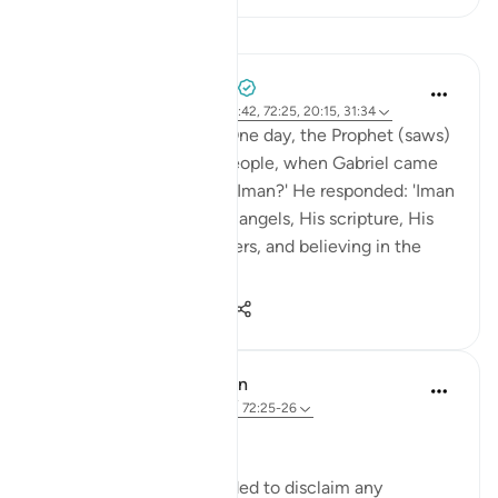
บทเรียน
Prophetic Commentary
8 ปีที่แล้ว
·
อ้างอิง
อายะห์ 27:71, 79:42, 72:25, 20:15, 31:34
Abu Hurayrah narrates: One day, the Prophet (saws)
was sitting out for the people, when Gabriel came
to him and said: 'What is Iman?' He responded: 'Iman
is to believe in Allah, His angels, His scripture, His
encounter, His messengers, and believing in the
res...
ดูเพิ่มเติม
2
0
524
In the Shade of the Quran
31 สัปดาห์ที่ผ่านมา
·
อ้างอิง
อายะห์ 72:25-26
Limited Knowledge
The Prophet is commanded to disclaim any