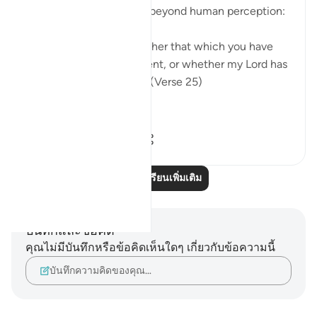
knowledge of the world beyond human perception:
"Say: I do not know whether that which you have
been promised is imminent, or whether my Lord has
set for it a distant term." (Verse 25)
In summary, t...
ดูเพิ่มเติม
0
0
79
อ่านบทเรียนเพิ่มเติม
บันทึกและข้อคิด
คุณไม่มีบันทึกหรือข้อคิดเห็นใดๆ เกี่ยวกับข้อความนี้
บันทึกความคิดของคุณ…