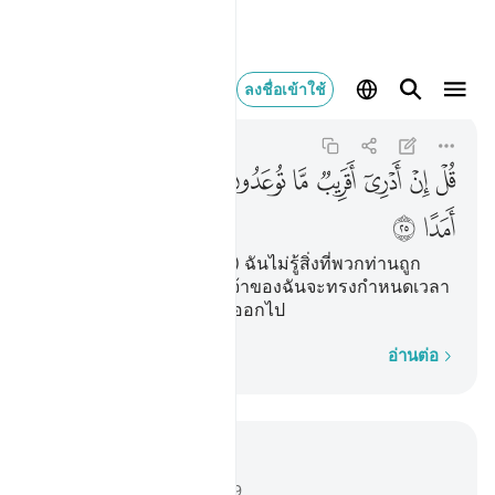
قل ان ادري اقريب ما
ลงชื่อเข้าใช้
Al-Jinn
72:25
72:25
ﲸ
ﲹ
ﲺ
ﲻ
ﲼ
ﲽ
ﲾ
ﲿ
ﳀ
ﳁ
ﳂ
ﳃ
[25] จงกล่าวเถิด (มุฮัมมัด) ฉันไม่รู้สิ่งที่พวกท่านถูก
สัญญาไว้นั้น หรือว่าพระเจ้าของฉันจะทรงกำหนดเวลา
การลงโทษนั้นให้ห่างไกลออกไป
ทีละคำ
อ่านต่อ
อ่านในบริบท
บท 72, หน้าหนังสือ 573, จุซ 29