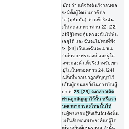
20
.
[20] จงกล่าวเถิด (มุฮัมมัด) ว่า แท้จริงฉันวิงวอนขอ
ต่อพระเจ้าของฉัน และฉันจะมิตั้งผู้ใดเป็นภาคีต่อ
พระองค์
21
.
[21] จงกล่าวเถิด (มุฮัมมัด) ว่า แท้จริงฉัน
ไม่มีอำนาจที่จะให้โทษและให้คุณแก่พวกท่าน
22
.
[22]
จงกล่าวเถิด (มุฮัมมัด) ว่า ไม่มีผู้ใดจะคุ้มครองฉันให้พ้น
จาก (การลงโทษของ) อัลลอฮฺได้ และฉันจะไม่พบที่พึ่ง
อันใดอื่นจากพระองค์เลย
23
.
[23] เว้นแต่ฉันจะเผยแผ่
(สิ่งที่รับ) จากอัลลอฮฺ และสาส์นของพระองค์ และผู้ใด
ฝ่าฝืนอัลลอฮฺ และรอซูลของพระองค์ แท้จริงสำหรับเขา
นั้นคือไฟนรก เป็นผู้พำนักอยู่ในนั้นตลอดกาล
24
.
[24]
จนกระทั่งเมื่อพวกเขาได้เห็นสิ่งที่พวกเขาถูกสัญญาไว้
แล้วพวกเขาก็จะได้รู้ว่าใครเป็นผู้อ่อนแอยิ่งในการเป็นผู้
ช่วยเหลือ และมีจำนวนน้อยกว่า
25
.
[25] จงกล่าวเถิด
(มุฮัมมัด) ฉันไม่รู้สิ่งที่พวกท่านถูกสัญญาไว้นั้น หรือว่า
พระเจ้าของฉันจะทรงกำหนดเวลาการลงโทษนั้นให้
ห่างไกลออกไป
26
.
[26] พระผู้ทรงรอบรู้สิ่งเร้นลับ ดังนั้น
พระองค์จะไม่ทรงเปิดเผยสิ่งเร้นลับของพระองค์แก่ผู้ใด
27
.
[27] นอกจากผู้ที่พระองค์ทรงยินดีเช่นรอซูล ดังนั้น