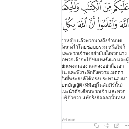
ﱤ
ﱥ
ﱦ
ﱧ
ﱨ
ﱩﱪ
ﱫ
ﱬ
ﱭ
ﱮ
ﱯ
ﱰ
ﱱ
ﱲ
ﱳ
[231] และเมื่อพวกเจ้าหย่าบรรดาหญิง แล้วพวกนางถึงกำหนด
เวลา ของพวกนางแล้ว ก็จงยับยั้งนางไว้โดยชอบธรรม หรือไม่ก็
จงปล่อยนางไปโดยชอบธรรม และพวกเจ้าจงอย่ายับยั้งพวกนาง
ไว้โดยมุ่งก่อความเดือดร้อน เพื่อพวกเจ้าจะได้ข่มเหงรังแก และผู้
ใดกระทำเช่นนั้น แน่นอนเขาก็ข่มเหงตนเอง และจงอย่าถือเอา
โองการของอัลลอฮฺเป็นที่เย้ยหยัน และพึงระลึกถึงความเมตตา
ของอัลลอฮฺที่มีแก่พวกเจ้า และสิ่งที่พระองค์ได้ทรงประทานลงมา
แก่พวกเจ้าอันได้แก่คัมภีร์ และบทบัญญัติ (ที่มีอยู่ในคัมภีร์นั้น)
ซึ่งพระองค์จะทรงใช้คัมภีร์นั้นแนะนำตักเตือนพวกเจ้า และพวก
เจ้าพึงยำเกรงอัลลอฮฺเถิด และจงรู้ด้วยว่า แท้จริงอัลลอฮฺนั้นทรง
รอบรู้ในทุกสิ่งทุกอย่าง
ตัฟซีร
บทเรียน
ภาพสะท้อน
คำตอบ
2:232