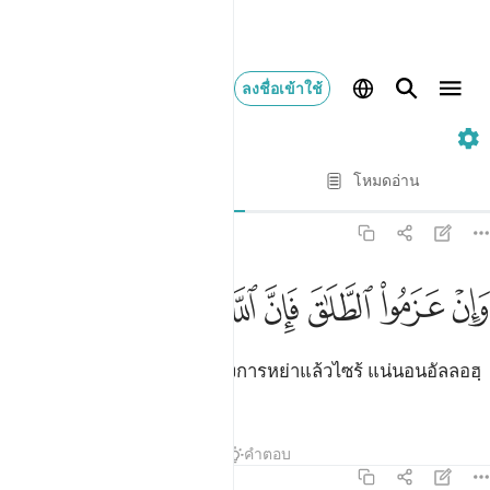
ลงชื่อเข้าใช้
2. Al-Baqarah
ทีละบท
โหมดอ่าน
การแปล
: Society of Institutes and Universities
2:227
ﱠ
ﱡ
ﱢ
ﱣ
ﱤ
ان عزموا الطلاق فان الله سميع عليم ٢٢٧
ﱥ
ﱦ
ﱧ
َإِنْ عَزَمُوا۟ ٱلطَّلَـٰقَ فَإِنَّ ٱللَّهَ سَمِيعٌ عَلِيمٌۭ ٢٢٧
[227] และถ้าพวกเขาปลงใจ ซึ่งการหย่าแล้วไซร้ แน่นอนอัลลอฮฺ
เป็นผู้ทรงได้ยิน ผู้ทรงรอบรู้
ตัฟซีร
บทเรียน
ภาพสะท้อน
คำตอบ
2:228