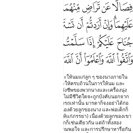
ﳃ
ﳄ
ﳅ
ﳆ
ﳇ
ﳈ
ﳉ
ﳊﳋ
ﳌ
ﳍ
ﳎ
ﳏ
ﳐ
ﳑ
ﳒ
ﳓ
ﳔ
ﳕ
ﳖ
ﳗ
ﳘﳙ
ﳚ
ﳛ
ﳜ
ﳝ
ﳞ
ﳟ
ﳠ
ﳡ
ﳢ
[233] และมารดาทั้งหลายนั้น จะให้นมแก่ลูก ๆ ของนางภายใน
สองปีเต็ม สำหรับผู้ที่ต้องการจะให้ครบถ้วนในการให้นม และ
หน้าที่ของพ่อเด็กนั้น คือปัจจัยยังชีพของพวกนางและเครื่องนุ่ง
ห่มของพวกนางโดยชอบธรรม ไม่มีชีวิตใดจะถูกบังคับนอกจาก
เท่าที่ชีวิตนั้นมีกำลังความสามารถเท่านั้น มารดาก็จงอย่าได้ก่อ
ความเดือดร้อน (ให้แก่สามี) เนื่องด้วยลูกของนาง และพ่อเด็กก็
จงอย่าได้ก่อความเดือดร้อน (ให้แก่ภรรยา) เนื่องด้วยลูกของเขา
และหน้าที่ของทายาทผู้รับมรดกก็เช่นเดียวกัน แต่ถ้าทั้งสอง
ต้องการหย่านม อันเกิดจากความพอใจ และการปรึกษาหารือกัน