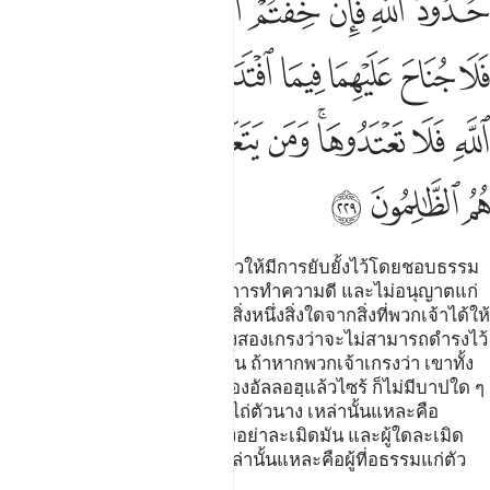
ﲬ
ﲭﲮ
ﲯ
ﲰ
ﲱ
ﲲ
ﲳ
ﲴ
ﲵ
ﲶ
ﲷ
ﲸ
ﲹ
ﲺﲻ
ﲼ
ﲽ
ﲾ
ﲿ
ﳀﳁ
ﳂ
ﳃ
ﳄ
ﳅ
ﳆ
ﳇ
ﳈ
ﳉ
[229] การหย่านั้นมีสองครั้ง แล้วให้มีการยับยั้งไว้โดยชอบธรรม
หรือไม่ก็ให้ปล่อยไปพร้อมด้วยการทำความดี และไม่อนุญาตแก่
พวกเจ้าในการที่พวกเจ้าจะเอาสิ่งหนึ่งสิ่งใดจากสิ่งที่พวกเจ้าได้ให้
แก่พวกนาง (มะฮัร) นอกจากทั้งสองเกรงว่าจะไม่สามารถดำรงไว้
ซึ่งขอบเขตของอัลลอฮฺได้เท่านั้น ถ้าหากพวกเจ้าเกรงว่า เขาทั้ง
สองจะไม่ดำรงไว้ซึ่งขอบเขตของอัลลอฮฺแล้วไซร้ ก็ไม่มีบาปใด ๆ
แก่เขาทั้งสองในสิ่งที่นางใช้มันไถ่ตัวนาง เหล่านั้นแหละคือ
ขอบเขตของอัลลอฮฺ พวกเจ้าจงอย่าละเมิดมัน และผู้ใดละเมิด
ขอบเขตของอัลลอฮฺแล้ว ชนเหล่านั้นแหละคือผู้ที่อธรรมแก่ตัว
เอง