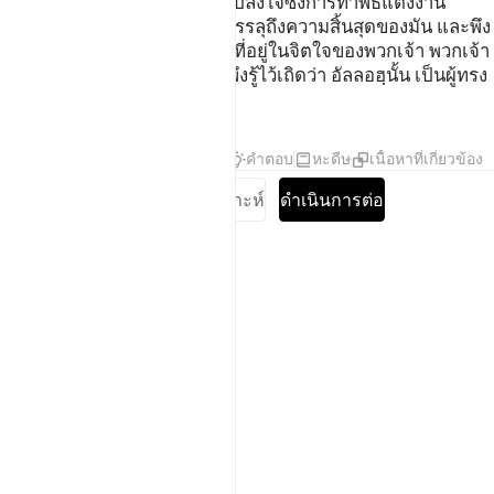
ถ้อยคำอันดีเท่านั้น และจงอย่าปลงใจซึ่งการทำพิธีแต่งงาน
จนกว่าเวลาที่ถูกกำหนดไว้จะบรรลุถึงความสิ้นสุดของมัน และพึง
รู้เถิดว่า แท้จริงอัลลอฮฺทรงรู้สิ่งที่อยู่ในจิตใจของพวกเจ้า พวกเจ้า
จงสังวรณ์พระองค์ไว้เถิด และพึงรู้ไว้เถิดว่า อัลลอฮฺนั้น เป็นผู้ทรง
อภัยโทษ ผู้ทรงหนักแน่น
ตัฟซีร
บทเรียน
ภาพสะท้อน
คำตอบ
หะดีษ
เนื้อหาที่เกี่ยวข้อง
อ่านแบบเต็มซูเราะห์
ดำเนินการต่อ