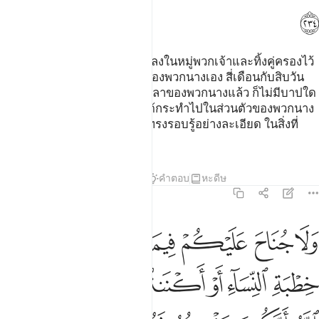
ﱜ
[234] และบรรดาผู้ที่ถึงแก่ชีวิตลงในหมู่พวกเจ้าและทิ้งคู่ครองไว้
นั้น พวกนางจะต้องรอคอยตัวของพวกนางเอง สี่เดือนกับสิบวัน
ครั้นเมื่อพวกนางครบกำหนดเวลาของพวกนางแล้ว ก็ไม่มีบาปใด
ๆ แก่พวกเจ้า ในสิ่งที่พวกนางได้กระทำไปในส่วนตัวของพวกนาง
โดยชอบธรรม และอัลลอฮฺนั้นทรงรอบรู้อย่างละเอียด ในสิ่งที่
พวกเจ้ากระทำกัน
ตัฟซีร
บทเรียน
ภาพสะท้อน
คำตอบ
หะดีษ
2:235
ﱝ
ﱞ
ﱟ
ﱠ
ﱡ
ﱢ
ﱣ
لا جناح عليكم فيما عرضتم به من خطبة النساء او اكننتم في انفسكم علم 
َلَا جُنَاحَ عَلَيْكُمْ فِيمَا عَرَّضْتُم بِهِۦ مِنْ خِطْبَةِ ٱلنِّسَآءِ أَوْ أَكْنَنتُمْ فِىٓ أَنفُس
ﱤ
ﱥ
ﱦ
ﱧ
ﱨ
ﱩﱪ
ﱫ