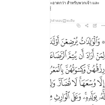
แหละคือสิ่งที่บริสุทธิ์กว่า และสะอาดกว่า สำหรับพวกเจ้า และ
อัลลอฮฺนั้นทรงรู้ แต่พวกเจ้าไม่รู้
ตัฟซีร
บทเรียน
ภาพสะท้อน
คำตอบ
หะดีษ
2:233
ﲙ ﲚ
ﲛ
ﲜ
ﲝ
ﲞﲟ
الوالدات يرضعن اولادهن حولين كاملين لمن اراد ان يتم الرضاعة وعلى ال
َٱلْوَٰلِدَٰتُ يُرْضِعْنَ أَوْلَـٰدَهُنَّ حَوْلَيْنِ كَامِلَيْنِ ۖ لِمَنْ أَرَادَ أَن يُتِمَّ ٱلرَّضَاع
ﲠ
ﲡ
ﲢ
ﲣ
ﲤﲥ
ﲦ
ﲧ
ﲨ
ﲩ
ﲪ
ﲫﲬ
ﲭ
ﲮ
ﲯ
ﲰ
ﲱﲲ
ﲳ
ﲴ
ﲵ
ﲶ
ﲷ
ﲸ
ﲹ
ﲺﲻ
ﲼ
ﲽ
ﲾ
ﲿﳀ
ﳁ
ﳂ