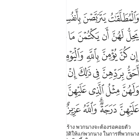
ﱨ
ﱩ
ﱪ
ﱫ
ﱬﱭ
ﱮ
المطلقات يتربصن بانفسهن ثلاثة قروء ولا يحل لهن ان يكتمن ما خلق ال
َٱلْمُطَلَّقَـٰتُ يَتَرَبَّصْنَ بِأَنفُسِهِنَّ ثَلَـٰثَةَ قُرُوٓءٍۢ ۚ وَلَا يَحِلُّ لَهُنَّ أَن يَكْتُمْنَ
ﱯ
ﱰ
ﱱ
ﱲ
ﱳ
ﱴ
ﱵ
ﱶ
ﱷ
ﱸ
ﱹ
ﱺ
ﱻ
ﱼ
ﱽﱾ
ﱿ
ﲀ
ﲁ
ﲂ
ﲃ
ﲄ
ﲅ
ﲆﲇ
ﲈ
ﲉ
ﲊ
ﲋ
ﲌﲍ
ﲎ
ﲏ
ﲐﲑ
ﲒ
ﲓ
ﲔ
ﲕ
[228] และบรรดาหญิงที่ถูกหย่าร้าง พวกนางจะต้องรอคอยตัว
ของตนเองสามกุรูอฺ และไม่อนุมัติให้แก่พวกนาง ในการที่พวกนาง