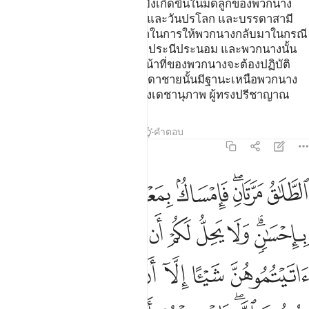
จะปกปิดสิ่งที่อัลลอฮฺได้ทรงให้บังเกิดขึ้นในมดลูกของพวกนาง
หากพวกนางศรัทธาต่ออัลลอฮฺ และวันปรโลก และบรรดาสามี
ของพวกนางนั้นเป็นผู้มีสิทธิกว่าในการให้พวกนางกลับมาในกรณี
ดังกล่าว หากพวกเขาปรารถนาประนีประนอม และพวกนางนั้น
จะได้รับเช่นเดียวกับสิ่งที่เป็นหน้าที่ของพวกนางจะต้องปฏิบัติ
โดยชอบธรรม และสำหรับบรรดาชายนั้นมีฐานะเหนือพวกนาง
ขั้นหนึ่งและอัลลอฮฺนั้นเป็นผู้ทรงเดชานุภาพ ผู้ทรงปรีชาญาณ
ตัฟซีร
บทเรียน
ภาพสะท้อน
คำตอบ
2:229
ﲖ
ﲗﲘ
ﲙ
ﲚ
ﲛ
ﲜ
لطلاق مرتان فامساك بمعروف او تسريح باحسان ولا يحل لكم ان تاخذوا مما ا
لطَّلَـٰقُ مَرَّتَانِ ۖ فَإِمْسَاكٌۢ بِمَعْرُوفٍ أَوْ تَسْرِيحٌۢ بِإِحْسَـٰنٍۢ ۗ و
ﲝﲞ
ﲟ
ﲠ
ﲡ
ﲢ
ﲣ
ﲤ
ﲥ
ﲦ
ﲧ
ﲨ
ﲩ
ﲪ
ﲫ