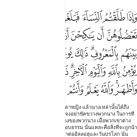
ﱴ
ﱵ
ﱶ
ﱷ
ﱸ
ﱹ
اذا طلقتم النساء فبلغن اجلهن فلا تعضلوهن ان ينكحن ازواجهن اذا تراضو
َإِذَا طَلَّقْتُمُ ٱلنِّسَآءَ فَبَلَغْنَ أَجَلَهُنَّ فَلَا تَعْضُلُوهُنَّ أَن يَنكِحْنَ أَزْوَٰجَهُنَّ إِذَا تَر
ﱺ
ﱻ
ﱼ
ﱽ
ﱾ
ﱿ
ﲀ
ﲁﲂ
ﲃ
ﲄ
ﲅ
ﲆ
ﲇ
ﲈ
ﲉ
ﲊ
ﲋ
ﲌﲍ
ﲎ
ﲏ
ﲐ
ﲑﲒ
ﲓ
ﲔ
ﲕ
ﲖ
ﲗ
ﲘ
[232] และเมื่อพวกเจ้าหย่าบรรดาหญิง แล้วนางเหล่านั้นได้ถึง
กำหนดเวลาของพวกนางแล้วก็จงอย่าขัดขวางพวกนาง ในการที่
พวกนางจะแต่งกับบรรดาคู่ครองของพวกนาง เมื่อพวกเขาต่าง
พอใจกันระหว่างพวกเขาโดยชอบธรรม นั่นแหละคือสิ่งที่จะถูกนำ
มาแนะนำตักเตือนแก่ผู้ที่ศรัทธาต่ออัลลอฮฺและวันปรโลก นั่น