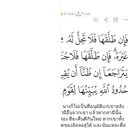
ตัฟซีร
บทเรียน
ภาพสะท้อน
คำตอบ
กิรอต
2:230
ﳊ
ﳋ
ﳌ
ﳍ
ﳎ
ﳏ
ﳐ
ﳑ
ﳒ
ﳓ
ان طلقها فلا تحل له من بعد حتى تنكح زوجا غيره فان طلقها فلا جناح عليه
َإِن طَلَّقَهَا فَلَا تَحِلُّ لَهُۥ مِنۢ بَعْدُ حَتَّىٰ تَنكِحَ زَوْجًا غَيْرَهُۥ ۗ فَإِن طَلَّقَهَا فَلَا جُ
ﳔﳕ
ﳖ
ﳗ
ﳘ
ﳙ
ﳚ
ﳛ
ﳜ
ﳝ
ﳞ
ﳟ
ﳠ
ﳡ
ﳢﳣ
ﳤ
ﳥ
ﳦ
ﳧ
ﳨ
ﳩ
ﳪ
[230] ถ้าหากเขาได้หย่านางอีก นางก็ไม่เป็นที่อนุมัติแก่เขาหลัง
จากนั้น จนกว่าจะแต่งงานกับสามีอื่นจากเขา แล้วหากสามีนั้น
หย่านาง ก็ไม่มีบาปใด ๆ แก่ทั้งสอง ที่จะคืนดีกันใหม่ หากเขาทั้ง
สองคิดว่า จะดำรงไว้ซึ่งขอบเขตของอัลลอฮฺได้ และนั่นแหละคือ