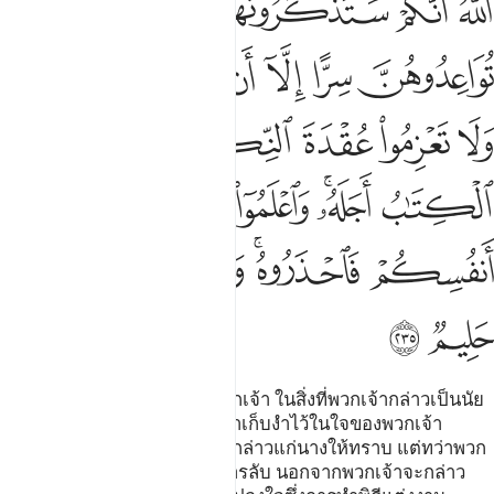
ﱬ
ﱭ
ﱮ
ﱯ
ﱰ
ﱱ
ﱲ
ﱳ
ﱴ
ﱵ
ﱶ
ﱷﱸ
ﱹ
ﱺ
ﱻ
ﱼ
ﱽ
ﱾ
ﱿ
ﲀﲁ
ﲂ
ﲃ
ﲄ
ﲅ
ﲆ
ﲇ
ﲈ
ﲉﲊ
ﲋ
ﲌ
ﲍ
ﲎ
ﲏ
ﲐ
[235] และไม่มีบาปใด ๆ แก่พวกเจ้า ในสิ่งที่พวกเจ้ากล่าวเป็นนัย
ในการขอหญิง และสิ่งที่พวกเจ้าเก็บงำไว้ในใจของพวกเจ้า
อัลลอฮฺทรงรู้ว่าพวกเจ้าจะบอกกล่าวแก่นางให้ทราบ แต่ทว่าพวก
เจ้าอย่าได้สัญญาแก่นางเป็นการลับ นอกจากพวกเจ้าจะกล่าว