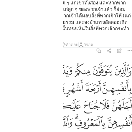
จากทั้งสองคนแล้ว ก็ไม่มีบาปใด ๆ แก่เขาทั้งสอง และหากพวก
เจ้าประสงค์ที่จะให้มีแม่นมขึ้นแก่ลูก ๆ ของพวกเจ้าแล้ว ก็ย่อม
ไม่มีบาปใด ๆ แก่พวกเจ้า เมื่อพวกเจ้าได้มอบสิ่งที่พวกเจ้าให้ (แก่
นางเป็นค่าตอบแทน) โดยชอบธรรม และจงยำเกรงอัลลอฮฺเถิด
และพึงรู้ด้วยว่า แท้จริงอัลลอฮฺนั้นทรงเห็นในสิ่งที่พวกเจ้ากระทำ
ตัฟซีร
บทเรียน
ภาพสะท้อน
คำตอบ
กิรอต
2:234
ﱁ
ﱂ
ﱃ
ﱄ
ﱅ
ﱆ
الذين يتوفون منكم ويذرون ازواجا يتربصن بانفسهن اربعة اشهر وعشرا فا
َٱلَّذِينَ يُتَوَفَّوْنَ مِنكُمْ وَيَذَرُونَ أَزْوَٰجًۭا يَتَرَبَّصْنَ بِأَنفُسِهِنَّ أَرْبَعَةَ أَشْهُر
ﱇ
ﱈ
ﱉ
ﱊﱋ
ﱌ
ﱍ
ﱎ
ﱏ
ﱐ
ﱑ
ﱒ
ﱓ
ﱔ
ﱕ
ﱖﱗ
ﱘ
ﱙ
ﱚ
ﱛ