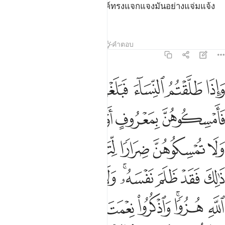
ขอบเขตของอัลลอฮฺ ซึ่งพระองค์ทรงแจกแจงมันอย่างแจ่มแจ้ง
แก่กลุ่มชนที่รู้ดี
ตัฟซีร
บทเรียน
ภาพสะท้อน
คำตอบ
2:231
ﱁ
ﱂ
ﱃ
ﱄ
ﱅ
اذا طلقتم النساء فبلغن اجلهن فامسكوهن بمعروف او سرحوهن بمعروف ول
َإِذَا طَلَّقْتُمُ ٱلنِّسَآءَ فَبَلَغْنَ أَجَلَهُنَّ فَأَمْسِكُوهُنَّ بِمَعْرُوفٍ أَوْ سَرِّحُوهُن
ﱆ
ﱇ
ﱈ
ﱉ
ﱊﱋ
ﱌ
ﱍ
ﱎ
ﱏﱐ
ﱑ
ﱒ
ﱓ
ﱔ
ﱕ
ﱖﱗ
ﱘ
ﱙ
ﱚ
ﱛ
ﱜﱝ
ﱞ
ﱟ
ﱠ
ﱡ
ﱢ
ﱣ