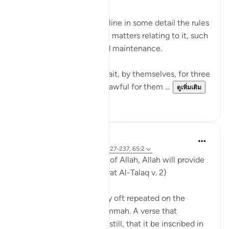
The surah goes on to outline in some detail the rules
governing divorce and all matters relating to it, such
as the waiting period and maintenance.
Divorced women shall wait, by themselves, for three
monthly courses. It is unlawful for them ...
ดูเพิ่มเติม
0
0
Ammar AlShukry
6 ปีที่แล้ว
·
อ้างอิง
อายะห์ 65:4, 2:227-237, 65:2
'And whoever has taqwa of Allah, Allah will provide
for them a way out..' (Surat Al-Talaq v. 2)
A verse that is deservedly oft repeated on the
tongues of a believing ummah. A verse that
deserves more than that still, that it be inscribed in