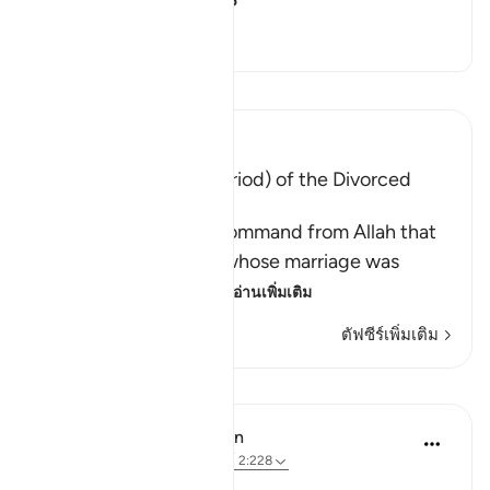
their wombs" refer to?
สลับคำตอบสำหรับ What does "th
ตัฟซีร
อ่านตัฟซีร์
Ibn Kathir (Abridged)
The `Iddah (Waiting Period) of the Divorced
Woman
This Ayah contains a command from Allah that
the divorced woman, whose marriage was
consummated and w
…
อ่านเพิ่มเติม
ตัฟซีร์เพิ่มเติม
บทเรียน
In the Shade of the Quran
31 สัปดาห์ที่ผ่านมา
·
อ้างอิง
อายะห์ 2:228
Rules of Divorce