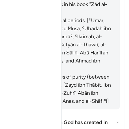
the scholars' opinions in his book "Zād al-
Masīr" as follows:
It refers to menstrual periods. [ʿUmar,
ʿAlī, Ibn Masʿūd, Abū Mūsā, ʿUbādah ibn
al-Ṣāmit, Abū al-Dardāʾ, ʿIkrimah, al-
Ḍaḥḥāk, al-Suddī, Sufyān al-Thawrī, al-
Awzāʿī, al-Ḥasan ibn Ṣāliḥ, Abū Ḥanīfah
and his companions, and Aḥmad ibn
Ḥanbal]
It refers to the times of purity (between
menstrual periods). [Zayd ibn Thābit, Ibn
ʿUmar, ʿĀʾishah, al-Zuhrī, Abān ibn
ʿUthmān, Mālik ibn Anas, and al-Shāfiʿī]
What does "that which God has created in