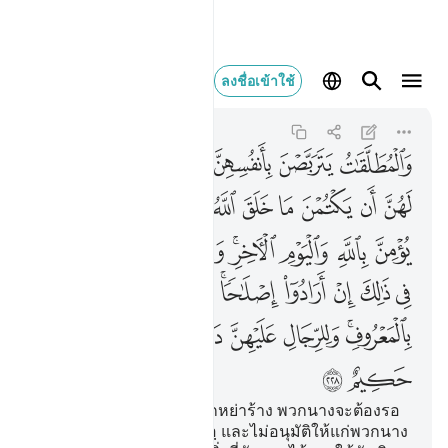
والمطلقات يتربصن بانفسهن
ลงชื่อเข้าใช้
Al-Baqarah
2:228
2:228
ﱨ
ﱩ
ﱪ
ﱫ
ﱬﱭ
ﱮ
ﱯ
ﱰ
ﱱ
ﱲ
ﱳ
ﱴ
ﱵ
ﱶ
ﱷ
ﱸ
ﱹ
ﱺ
ﱻ
ﱼ
ﱽﱾ
ﱿ
ﲀ
ﲁ
ﲂ
ﲃ
ﲄ
ﲅ
ﲆﲇ
ﲈ
ﲉ
ﲊ
ﲋ
ﲌﲍ
ﲎ
ﲏ
ﲐﲑ
ﲒ
ﲓ
ﲔ
ﲕ
[228] และบรรดาหญิงที่ถูกหย่าร้าง พวกนางจะต้องรอ
คอยตัวของตนเองสามกุรูอฺ และไม่อนุมัติให้แก่พวกนาง