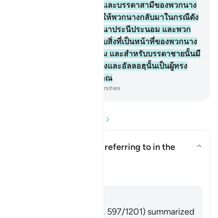
ต่ออัลลอฮฺ และวันปรโลก และบรรดาสามีของพวกนาง
นั้นเป็นผู้มีสิทธิกว่าในการให้พวกนางกลับมาในกรณีดัง
กล่าว หากพวกเขาปรารถนาประนีประนอม และพวก
นางนั้นจะได้รับเช่นเดียวกับสิ่งที่เป็นหน้าที่ของพวกนาง
จะต้องปฏิบัติโดยชอบธรรม และสำหรับบรรดาชายนั้นมี
ฐานะเหนือพวกนางขั้นหนึ่งและอัลลอฮฺนั้นเป็นผู้ทรง
เดชานุภาพ ผู้ทรงปรีชาญาณ
-
Society of Institutes and Universities
อ่านคำถามและคำตอบ
What is "three cycles" referring to in the
āyah?
สลับคำตอบสำหรับ What is "three 
ตัฟซีร
คำตอบ
Imām Ibn al-Jawzī (d. 597/1201) summarized