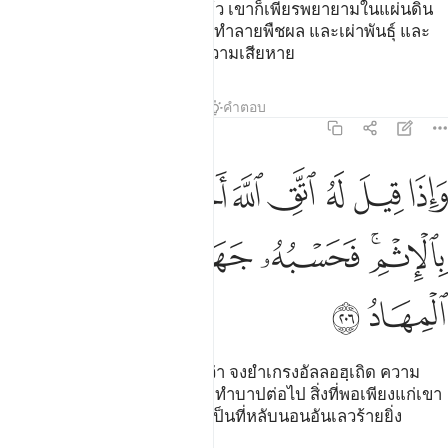
[205] และเมื่อเขาให้หลังไปแล้ว เขาก็เพียรพยายามในแผ่นดิน
เพื่อก่อความเสียหายในนั้นและทำลายพืชผล และเผ่าพันธุ์ และ
อัลลอฮฺนั้นไม่ทรงชอบการก่อความเสียหาย
ตัฟซีร
บทเรียน
ภาพสะท้อน
คำตอบ
2:206
ﲁ
ﲂ
ﲃ
ﲄ
ﲅ
ﲆ
ﲇ
اذا قيل له اتق الله اخذته العزة بالاثم فحسبه جهنم ولبيس المهاد ٢٠٦
َإِذَا قِيلَ لَهُ ٱتَّقِ ٱللَّهَ أَخَذَتْهُ ٱلْعِزَّةُ بِٱلْإِثْمِ ۚ فَحَسْبُهُۥ جَهَنَّمُ ۚ
ﲈﲉ
ﲊ
ﲋﲌ
ﲍ
ﲎ
ﲏ
[206] และเมื่อมีผู้กล่าวกับเขาว่า จงยำเกรงอัลลอฮฺเถิด ความ
หยิ่งในเกียรติก็ยึดเขาไว้ให้กระทำบาปต่อไป สิ่งที่พอเพียงแก่เขา
นั้นก็คือญะฮันนัม และแน่นอนเป็นที่หลับนอนอันเลวร้ายยิ่ง