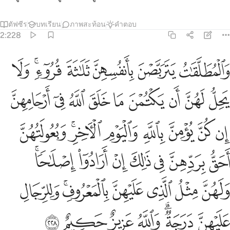
ตัฟซีร
บทเรียน
ภาพสะท้อน
คำตอบ
2:228
ﱨ
ﱩ
ﱪ
ﱫ
ﱬﱭ
ﱮ
المطلقات يتربصن بانفسهن ثلاثة قروء ولا يحل لهن ان يكتمن ما خلق ال
َٱلْمُطَلَّقَـٰتُ يَتَرَبَّصْنَ بِأَنفُسِهِنَّ ثَلَـٰثَةَ قُرُوٓءٍۢ ۚ وَلَا يَحِلُّ لَهُنَّ أَن يَكْتُمْنَ
ﱯ
ﱰ
ﱱ
ﱲ
ﱳ
ﱴ
ﱵ
ﱶ
ﱷ
ﱸ
ﱹ
ﱺ
ﱻ
ﱼ
ﱽﱾ
ﱿ
ﲀ
ﲁ
ﲂ
ﲃ
ﲄ
ﲅ
ﲆﲇ
ﲈ
ﲉ
ﲊ
ﲋ
ﲌﲍ
ﲎ
ﲏ
ﲐﲑ
ﲒ
ﲓ
ﲔ
ﲕ