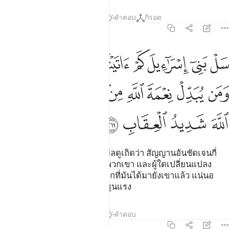
ตัฟซีร
บทเรียน
ภาพสะท้อน
คำตอบ
กิรอต
2:211
ﱁ
ﱂ
ﱃ
ﱄ
ﱅ
ﱆ
ﱇ
ﱈﱉ
ل بني اسراييل كم اتيناهم من اية بينة ومن يبدل نعمة الله من بعد ما جاء
َلْ بَنِىٓ إِسْرَٰٓءِيلَ كَمْ ءَاتَيْنَـٰهُم مِّنْ ءَايَةٍۭ بَيِّنَةٍۢ ۗ وَمَن يُبَدِّ
ﱊ
ﱋ
ﱌ
ﱍ
ﱎ
ﱏ
ﱐ
ﱑ
ﱒ
ﱓ
ﱔ
ﱕ
ﱖ
[211] เจ้าจงถามวงศ์วานอิสรออีลดูเถิดว่า สัญญานอันชัดเจนกี่
มากน้อยแล้ว ที่เราได้นำมายังพวกเขา และผู้ใดเปลี่ยนแปลง
ความกรุณาของอัลลอฮฺ หลังจากที่มันได้มายังเขาแล้ว แน่นอ
นอัลลอฮฺนั้นเป็นผู้ทรงลงโทษที่รุนแรง
ตัฟซีร
บทเรียน
ภาพสะท้อน
คำตอบ
2:212