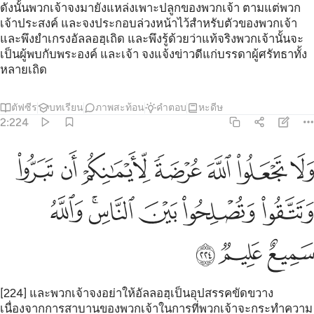
ดังนั้นพวกเจ้าจงมายังแหล่งเพาะปลูกของพวกเจ้า ตามแต่พวก
เจ้าประสงค์ และจงประกอบล่วงหน้าไว้สำหรับตัวของพวกเจ้า
และพึงยำเกรงอัลลอฮฺเถิด และพึงรู้ด้วยว่าแท้จริงพวกเจ้านั้นจะ
เป็นผู้พบกับพระองค์ และเจ้า จงแจ้งข่าวดีแก่บรรดาผู้ศรัทธาทั้ง
หลายเถิด
ตัฟซีร
บทเรียน
ภาพสะท้อน
คำตอบ
หะดีษ
2:224
ﳃ
ﳄ
ﳅ
ﳆ
ﳇ
ﳈ
ﳉ
لا تجعلوا الله عرضة لايمانكم ان تبروا وتتقوا وتصلحوا بين الناس والله سم
َلَا تَجْعَلُوا۟ ٱللَّهَ عُرْضَةًۭ لِّأَيْمَـٰنِكُمْ أَن تَبَرُّوا۟ وَتَتَّقُوا۟ وَتُصْلِحُوا۟ بَي
ﳊ
ﳋ
ﳌ
ﳍﳎ
ﳏ
ﳐ
ﳑ
ﳒ
[224] และพวกเจ้าจงอย่าให้อัลลอฮฺเป็นอุปสรรคขัดขวาง
เนื่องจากการสาบานของพวกเจ้าในการที่พวกเจ้าจะกระทำความ