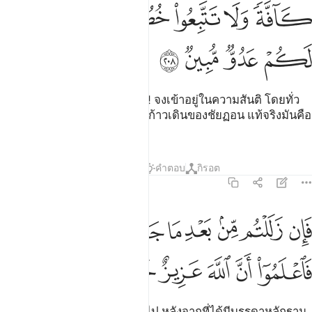
ﲣ
ﲤ
ﲥ
ﲦ
ﲧﲨ
ﲩ
ﲪ
ﲫ
ﲬ
ﲭ
[208] บรรดาผู้ศรัทธาทั้งหลาย! จงเข้าอยู่ในความสันติ โดยทั่ว
ทั้งหมด และจงอย่าตามบรรดาก้าวเดินของชัยฏอน แท้จริงมันคือ
ศัตรูที่ชัดแจ้งของพวกเจ้า
ตัฟซีร
บทเรียน
ภาพสะท้อน
คำตอบ
กิรอต
2:209
ﲮ
ﲯ
ﲰ
ﲱ
ﲲ
ﲳ
ان زللتم من بعد ما جاءتكم البينات فاعلموا ان الله عزيز حكيم ٢٠٩
ﲴ
َإِن زَلَلْتُم مِّنۢ بَعْدِ مَا جَآءَتْكُمُ ٱلْبَيِّنَـٰتُ فَٱعْلَمُوٓا۟ أَنَّ ٱللَّهَ عَزِيزٌ حَكِيمٌ ٢٠٩
ﲵ
ﲶ
ﲷ
ﲸ
ﲹ
ﲺ
[209] แต่ถ้าพวกเจ้าหันเหออกไป หลังจากที่ได้มีบรรดาหลักฐาน