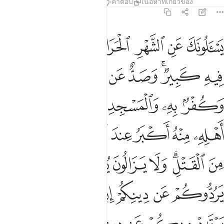
ตัฟซีร
บทเรียน
ภาพสะท้อน
คำตอบ
เนื้อหาที่เกี่ยวข้อง
2:217
ﱞ
ﱟ
ﱠ
ﱡ
ﱢ
ﱣﱤ
ﱥ
ﱦ
سالونك عن الشهر الحرام قتال فيه قل قتال فيه كبير وصد عن سبيل الله 
َسْـَٔلُونَكَ عَنِ ٱلشَّهْرِ ٱلْحَرَامِ قِتَالٍۢ فِيهِ ۖ قُلْ قِتَالٌۭ فِيهِ كَبِيرٌۭ ۖ وَصَدٌّ عَن سَبِيلِ ٱللَّه
ﱧ
ﱨﱩ
ﱪ
ﱫ
ﱬ
ﱭ
ﱮ
ﱯ
ﱰ
ﱱ
ﱲ
ﱳ
ﱴ
ﱵ
ﱶ
ﱷﱸ
ﱹ
ﱺ
ﱻ
ﱼﱽ
ﱾ
ﱿ
ﲀ
ﲁ
ﲂ
ﲃ
ﲄ
ﲅ
ﲆﲇ
ﲈ
ﲉ
ﲊ
ﲋ
ﲌ
ﲍ
ﲎ