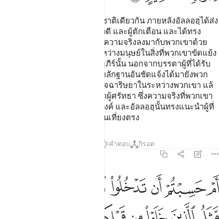
[213] มนุษย์นั้นเคยเป็นประชาชาติเดียวกัน ภายหลังอัลลอฮฺได้ส่ง
บรรดานบีมาในฐานะผู้แจ้งข่าวดี และผู้ตักเตือน และได้ทรง
ประทานคัมภีร์อันกอปรไปด้วยความจริงลงมากับพวกเขาด้วย
เพื่อว่าคัมภีร์นั้นจะได้ตัดสินระหว่างมนุษย์ในสิ่งที่พวกเขาขัดแย้ง
กัน และไม่มีใครที่ขัดแย้งในคัมภีร์นั้น นอกจากบรรดาผู้ที่ได้รับ
คัมภีร์นั้นมา หลังจากที่บรรดาหลักฐานอันชัดแจ้งได้มายังพวก
เขาเหล่านั้น ทั้งนี้เพราะความอิจฉาริษยาในระหว่างพวกเขา แล้
วอัลลอฮฺก็ทรงแนะนำแก่บรรดาผู้ศรัทธา ซึ่งความจริงที่พวกเขา
ขัดแยังกันด้วยอนุมัติของพระองค์ และอัลลอฮฺนั้นทรงแนะนำผู้ที่
พระองค์ทรงประสงค์ไปสู่ทางอันเที่ยงตรง
ตัฟซีร
บทเรียน
ภาพสะท้อน
คำตอบ
กิรอต
2:214
ﲣ
ﲤ
ﲥ
ﲦ
ﲧ
ﲨ
ﲩ
م حسبتم ان تدخلوا الجنة ولما ياتكم مثل الذين خلوا من قبلكم مستهم ال
َمْ حَسِبْتُمْ أَن تَدْخُلُوا۟ ٱلْجَنَّةَ وَلَمَّا يَأْتِكُم مَّثَلُ ٱلَّذِينَ خَلَوْا۟ مِن قَبْلِكُم 
ﲪ
ﲫ
ﲬ
ﲭ
ﲮﲯ
ﲰ
ﲱ