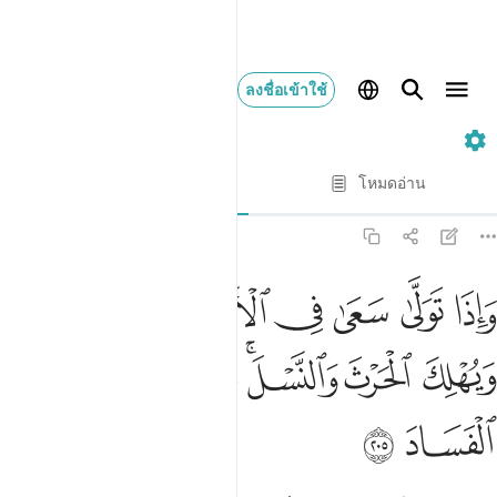
ลงชื่อเข้าใช้
2. Al-Baqarah
ทีละบท
โหมดอ่าน
การแปล
: Society of Institutes and Universities
2:205
ﱱ
ﱲ
ﱳ
ﱴ
ﱵ
ﱶ
ﱷ
اذا تولى سعى في الارض ليفسد فيها ويهلك الحرث والنسل والله لا يحب ا
َإِذَا تَوَلَّىٰ سَعَىٰ فِى ٱلْأَرْضِ لِيُفْسِدَ فِيهَا وَيُهْلِكَ ٱلْحَرْثَ وَٱلنَّسْلَ
ﱸ
ﱹ
ﱺﱻ
ﱼ
ﱽ
ﱾ
ﱿ
ﲀ