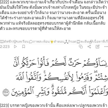
[222] และพวกเขาจะถามเจ้าเกี่ยวกับประจำเดือน จงกล่าวเถิดว่า
มันเป็นสิ่งให้โทษ ดังนั้นพวกเจ้าจงห่างไกลหญิง ในขณะมีประจำ
เดือน และจงอย่าเข้าใกล้นาง จนกว่านางจะสะอาด ครั้นเมื่อนาง
ได้ชำระร่างกายสะอาดแล้ว ก็จงมาหานางตามที่อัลลอฮฺทรงใช้
พวกท่าน แท้จริงอัลลอฮฺทรงชอบบรรดาผู้สำนึกผิด กลับเนื้อกลับ
ตัว และทรงชอบบรรดาผู้ที่ทำตนให้สะอาด
ตัฟซีร
บทเรียน
ภาพสะท้อน
คำตอบ
กิรอต
หะดีษ
เนื้อหาที่เก
2:223
ﲯ
ﲰ
ﲱ
ﲲ
ﲳ
ﲴ
ساوكم حرث لكم فاتوا حرثكم انى شيتم وقدموا لانفسكم واتقوا الله واعلم
ِسَآؤُكُمْ حَرْثٌۭ لَّكُمْ فَأْتُوا۟ حَرْثَكُمْ أَنَّىٰ شِئْتُمْ ۖ وَقَدِّمُوا۟ لِأَنفُسِكُمْ 
ﲵﲶ
ﲷ
ﲸﲹ
ﲺ
ﲻ
ﲼ
ﲽ
ﲾﲿ
ﳀ
ﳁ
ﳂ
[223] บรรดาหญิงของพวกเจ้านั้น คือแหล่งเพาะปลูกของพวกเจ้า