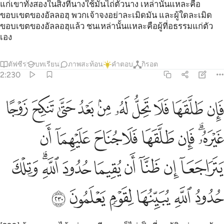
แก่เขาทั้งสองในสิ่งที่นางใช้มันไถ่ตัวนาง เหล่านั้นแหละคือ
ขอบเขตของอัลลอฮฺ พวกเจ้าจงอย่าละเมิดมัน และผู้ใดละเมิด
ขอบเขตของอัลลอฮฺแล้ว ชนเหล่านั้นแหละคือผู้ที่อธรรมแก่ตัว
เอง
ตัฟซีร
บทเรียน
ภาพสะท้อน
คำตอบ
กิรอต
2:230
ﳊ
ﳋ
ﳌ
ﳍ
ﳎ
ﳏ
ﳐ
ﳑ
ﳒ
ﳓ
ان طلقها فلا تحل له من بعد حتى تنكح زوجا غيره فان طلقها فلا جناح عليه
َإِن طَلَّقَهَا فَلَا تَحِلُّ لَهُۥ مِنۢ بَعْدُ حَتَّىٰ تَنكِحَ زَوْجًا غَيْرَهُۥ ۗ فَإِن طَلَّقَهَا فَلَا جُ
ﳔﳕ
ﳖ
ﳗ
ﳘ
ﳙ
ﳚ
ﳛ
ﳜ
ﳝ
ﳞ
ﳟ
ﳠ
ﳡ
ﳢﳣ
ﳤ
ﳥ
ﳦ
ﳧ
ﳨ
ﳩ
ﳪ