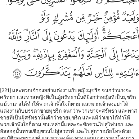
ﱶ
ﱷ
ﱸ
ﱹ
ﱺ
ﱻ
ﱼﱽ
ﱾ
ﱿ
ﲀ
ﲁﲂ
ﲃ
ﲄ
ﲅ
ﲆ
ﲇ
ﲈﲉ
ﲊ
ﲋ
ﲌ
ﲍ
ﲎ
ﲏ
[221] และพวกเจ้าจงอย่าแต่งงานกับหญิงมุชริก จนกว่านางจะ
ศรัทธา และทาสหญิงที่เป็นผู้ศรัทธานั้นดียิ่งกว่าหญิงที่เป็นมุชริก
แม้ว่านางได้ทำให้พวกเจ้าพึงใจก็ตาม และพวกเจ้าจงอย่าได้
แต่งงานกับบรรดาชายมุชริก จนกว่าพวกเขาจะศรัทธา และทาส
ชายที่เป็นผู้ศรัทธานั้นดีกว่าชายมุชริก และแม้ว่าเขาได้ทำให้
พวกเจ้าพึงใจก็ตาม ชนเหล่านี้แหละจะชักชวนไปสู่ไฟนรก และ
อัลลอฮฺนั้นทรงเชิญชวนไปสู่สวรรค์ และไปสู่การอภัยโทษด้วย
อนุมัติของพระองค์ และพระองค์จะทรงแจกแจงบรรดาโองการ