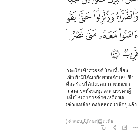
ﲲ
ﲳ
ﲴ
ﲵ
ﲶ
ﲷ
ﲸ
ﲹ
ﲺ
ﲻ
ﲼﲽ
ﲾ
ﲿ
ﳀ
ﳁ
ﳂ
ﳃ
[214] หรือพวกเจ้าคิดว่า พวกเจ้าจะได้เข้าสวรรค์ โดยที่เยี่ยง
อย่างของผู้ที่ล่วงลับไปก่อนพวกเจ้า ยังมิได้มายังพวกเจ้าเลย ซึ่ง
บรรดาความลำบากและความเดือดร้อนได้ประสบแก่พวกเขา
และพวกเขาได้รับความหวั่นไหว จนกระทั่งรอซูลและบรรดาผู้
ศรัทธาซึ่งอยู่กับเขากล่าวขึ้นว่า เมื่อไรเล่าการช่วยเหลือขอ
งอัลลอฮฺ? พึงรู้เถิดว่าแท้จริงการช่วยเหลือของอัลลอฮฺใกล้อยู่แล้ว
ตัฟซีร
บทเรียน
ภาพสะท้อน
คำตอบ
กิรอต
หะดีษ
2:215