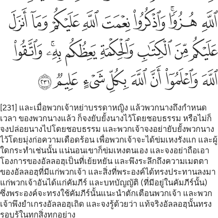
ﱛ
ﱜﱝ
ﱞ
ﱟ
ﱠ
ﱡ
ﱢ
ﱣ
ﱤ
ﱥ
ﱦ
ﱧ
ﱨ
ﱩﱪ
ﱫ
ﱬ
ﱭ
ﱮ
ﱯ
ﱰ
ﱱ
ﱲ
ﱳ
[231] และเมื่อพวกเจ้าหย่าบรรดาหญิง แล้วพวกนางถึงกำหนด
เวลา ของพวกนางแล้ว ก็จงยับยั้งนางไว้โดยชอบธรรม หรือไม่ก็
จงปล่อยนางไปโดยชอบธรรม และพวกเจ้าจงอย่ายับยั้งพวกนาง
ไว้โดยมุ่งก่อความเดือดร้อน เพื่อพวกเจ้าจะได้ข่มเหงรังแก และผู้
ใดกระทำเช่นนั้น แน่นอนเขาก็ข่มเหงตนเอง และจงอย่าถือเอา
โองการของอัลลอฮฺเป็นที่เย้ยหยัน และพึงระลึกถึงความเมตตา
ของอัลลอฮฺที่มีแก่พวกเจ้า และสิ่งที่พระองค์ได้ทรงประทานลงมา
แก่พวกเจ้าอันได้แก่คัมภีร์ และบทบัญญัติ (ที่มีอยู่ในคัมภีร์นั้น)
ซึ่งพระองค์จะทรงใช้คัมภีร์นั้นแนะนำตักเตือนพวกเจ้า และพวก
เจ้าพึงยำเกรงอัลลอฮฺเถิด และจงรู้ด้วยว่า แท้จริงอัลลอฮฺนั้นทรง
รอบรู้ในทุกสิ่งทุกอย่าง