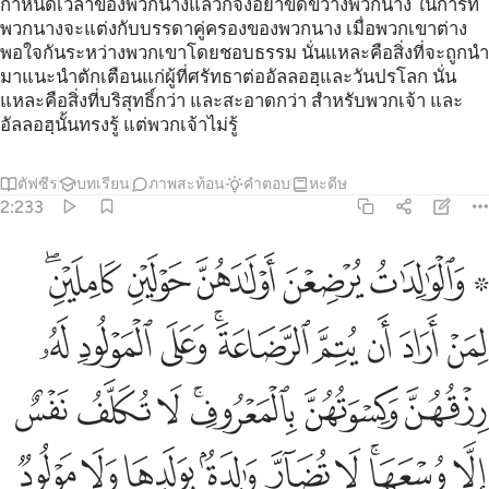
กำหนดเวลาของพวกนางแล้วก็จงอย่าขัดขวางพวกนาง ในการที่
พวกนางจะแต่งกับบรรดาคู่ครองของพวกนาง เมื่อพวกเขาต่าง
พอใจกันระหว่างพวกเขาโดยชอบธรรม นั่นแหละคือสิ่งที่จะถูกนำ
มาแนะนำตักเตือนแก่ผู้ที่ศรัทธาต่ออัลลอฮฺและวันปรโลก นั่น
แหละคือสิ่งที่บริสุทธิ์กว่า และสะอาดกว่า สำหรับพวกเจ้า และ
อัลลอฮฺนั้นทรงรู้ แต่พวกเจ้าไม่รู้
ตัฟซีร
บทเรียน
ภาพสะท้อน
คำตอบ
หะดีษ
2:233
ﲙ ﲚ
ﲛ
ﲜ
ﲝ
ﲞﲟ
الوالدات يرضعن اولادهن حولين كاملين لمن اراد ان يتم الرضاعة وعلى ال
َٱلْوَٰلِدَٰتُ يُرْضِعْنَ أَوْلَـٰدَهُنَّ حَوْلَيْنِ كَامِلَيْنِ ۖ لِمَنْ أَرَادَ أَن يُتِمَّ ٱلرَّضَاع
ﲠ
ﲡ
ﲢ
ﲣ
ﲤﲥ
ﲦ
ﲧ
ﲨ
ﲩ
ﲪ
ﲫﲬ
ﲭ
ﲮ
ﲯ
ﲰ
ﲱﲲ
ﲳ
ﲴ
ﲵ
ﲶ
ﲷ
ﲸ