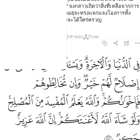
เจ้าว่า พวกเขาจะบริจาคสิ่งใด? จงกล่าวเถิดว่าสิ่งที่เหลือจากการ
ใช้จ่าย ในทำนองนั้นแหละ อัลลอฮฺจะทรงแจกแจงโองการทั้ง
หลายแก่พวกเจ้าเพื่อว่าพวกเจ้าจะได้ใคร่ครวญ
ตัฟซีร
บทเรียน
ภาพสะท้อน
คำตอบ
กิรอต
2:220
ﱁ
ﱂ
ﱃﱄ
ﱅ
ﱆ
ﱇﱈ
ﱉ
ي الدنيا والاخرة ويسالونك عن اليتامى قل اصلاح لهم خير وان تخالطوهم 
ِى ٱلدُّنْيَا وَٱلْـَٔاخِرَةِ ۗ وَيَسْـَٔلُونَكَ عَنِ ٱلْيَتَـٰمَىٰ ۖ قُلْ إِصْلَاحٌۭ لَّهُمْ خَيْرٌۭ
ﱊ
ﱋ
ﱌﱍ
ﱎ
ﱏ
ﱐﱑ
ﱒ
ﱓ
ﱔ
ﱕ
ﱖﱗ
ﱘ
ﱙ
ﱚ
ﱛﱜ
ﱝ
ﱞ
ﱟ
ﱠ
ﱡ