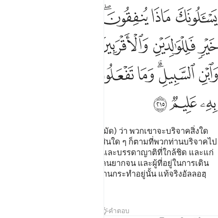
ﳄ
ﳅ
ﳆﳇ
ﳈ
ﳉ
ﳊ
ﳋ
سالونك ماذا ينفقون قل ما انفقتم من خير فللوالدين والاقربين واليتامى 
َسْـَٔلُونَكَ مَاذَا يُنفِقُونَ ۖ قُلْ مَآ أَنفَقْتُم مِّنْ خَيْرٍۢ فَلِلْوَٰلِدَيْنِ وَٱلْأَقْرَبِي
ﳌ
ﳍ
ﳎ
ﳏ
ﳐ
ﳑ
ﳒﳓ
ﳔ
ﳕ
ﳖ
ﳗ
ﳘ
ﳙ
ﳚ
ﳛ
ﳜ
[215] พวกเขาจะถามเจ้า (มุฮัมมัด) ว่า พวกเขาจะบริจาคสิ่งใด
บ้าง? จงกล่าวเถิดว่า คือทรัพย์สินใด ๆ ก็ตามที่พวกท่านบริจาคไป
ก็จงให้แก่ผู้บังเกิดเกล้าทั้งสอง และบรรดาญาติที่ใกล้ชิด และแก่
บรรดาเด็กกำพร้า และบรรดาคนยากจน และผู้ที่อยู่ในการเดิน
ทาง และก็ความดีใด ๆ ที่พวกท่านกระทำอยู่นั้น แท้จริงอัลลอฮฺ
ทรงรู้ดี
ตัฟซีร
บทเรียน
ภาพสะท้อน
คำตอบ