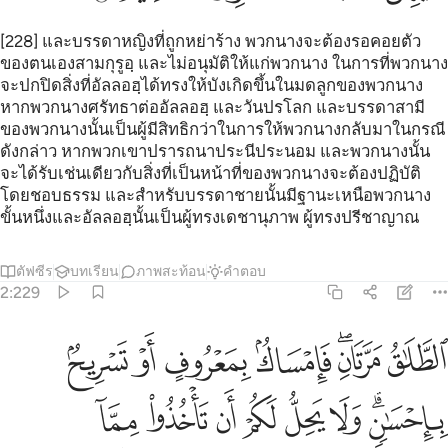
[228] และบรรดาหญิงที่ถูกหย่าร้าง พวกนางจะต้องรอคอยตัว
ของตนเองสามกุรูอฺ และไม่อนุมัติให้แก่พวกนาง ในการที่พวกนาง
จะปกปิดสิ่งที่อัลลอฮฺได้ทรงให้บังเกิดขึ้นในมดลูกของพวกนาง
หากพวกนางศรัทธาต่ออัลลอฮฺ และวันปรโลก และบรรดาสามี
ของพวกนางนั้นเป็นผู้มีสิทธิกว่าในการให้พวกนางกลับมาในกรณี
ดังกล่าว หากพวกเขาปรารถนาประนีประนอม และพวกนางนั้น
จะได้รับเช่นเดียวกับสิ่งที่เป็นหน้าที่ของพวกนางจะต้องปฏิบัติ
โดยชอบธรรม และสำหรับบรรดาชายนั้นมีฐานะเหนือพวกนาง
ขั้นหนึ่งและอัลลอฮฺนั้นเป็นผู้ทรงเดชานุภาพ ผู้ทรงปรีชาญาณ
ตัฟซีร
บทเรียน
ภาพสะท้อน
คำตอบ
2:229
ﲖ
ﲗﲘ
ﲙ
ﲚ
ﲛ
ﲜ
لطلاق مرتان فامساك بمعروف او تسريح باحسان ولا يحل لكم ان تاخذوا مما ا
لطَّلَـٰقُ مَرَّتَانِ ۖ فَإِمْسَاكٌۢ بِمَعْرُوفٍ أَوْ تَسْرِيحٌۢ بِإِحْسَـٰنٍۢ ۗ و
ﲝﲞ
ﲟ
ﲠ
ﲡ
ﲢ
ﲣ
ﲤ