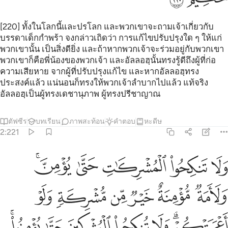
[220] ทั้งในโลกนี้และปรโลก และพวกเขาจะถามเจ้าเกี่ยวกับ
บรรดาเด็กกำพร้า จงกล่าวเถิดว่า การแก้ไขปรับปรุงใด ๆ ให้แก่
พวกเขานั้น เป็นสิ่งดียิ่ง และถ้าหากพวกเจ้าจะร่วมอยู่กับพวกเขา
พวกเขาก็คือพี่น้องของพวกเจ้า และอัลลอฮฺนั้นทรงรู้ดีถึงผู้ที่ก่อ
ความเสียหาย จากผู้ที่ปรับปรุงแก้ไข และหากอัลลอฮฺทรง
ประสงค์แล้ว แน่นอนก็ทรงให้พวกเจ้าลำบากไปแล้ว แท้จริง
อัลลอฮฺเป็นผู้ทรงเดชานุภาพ ผู้ทรงปรีชาญาณ
ตัฟซีร
บทเรียน
ภาพสะท้อน
คำตอบ
หะดีษ
2:221
ﱢ
ﱣ
ﱤ
ﱥ
ﱦﱧ
لا تنكحوا المشركات حتى يومن ولامة مومنة خير من مشركة ولو اعجبتكم 
َلَا تَنكِحُوا۟ ٱلْمُشْرِكَـٰتِ حَتَّىٰ يُؤْمِنَّ ۚ وَلَأَمَةٌۭ مُّؤْمِنَةٌ خَيْرٌۭ مِّن مُّشْرِكَةٍۢ وَلَوْ أَعْجَبَتْكُ
ﱨ
ﱩ
ﱪ
ﱫ
ﱬ
ﱭ
ﱮﱯ
ﱰ
ﱱ
ﱲ
ﱳ
ﱴﱵ