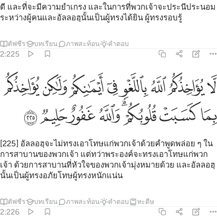
ดี และที่จะมีความยำเกรง และในการที่พวกเจ้าจะประนีประนอม
ระหว่างผู้คนและอัลลอฮฺนั้นเป็นผู้ทรงได้ยิน ผู้ทรงรอบรู้
ตัฟซีร
บทเรียน
ภาพสะท้อน
คำตอบ
2:225
ﱁ
ﱂ
ﱃ
ﱄ
ﱅ
ﱆ
ﱇ
ﱈ
ا يواخذكم الله باللغو في ايمانكم ولاكن يواخذكم بما كسبت قلوبكم والله 
َّا يُؤَاخِذُكُمُ ٱللَّهُ بِٱللَّغْوِ فِىٓ أَيْمَـٰنِكُمْ وَلَـٰكِن يُؤَاخِذُكُم بِمَا كَسَبَتْ قُلُوبُكُمْ 
ﱉ
ﱊ
ﱋﱌ
ﱍ
ﱎ
ﱏ
ﱐ
[225] อัลลอฮฺจะไม่ทรงเอาโทษแก่พวกเจ้าด้วยคำพูดพล่อย ๆ ใน
การสาบานของพวกเจ้า แต่ทว่าพระองค์จะทรงเอาโทษแก่พวก
เจ้า ด้วยการสาบานที่หัวใจของพวกเจ้ามุ่งหมายด้วย และอัลลอฮฺ
นั้นเป็นผู้ทรงอภัยโทษผู้ทรงหนักแน่น
ตัฟซีร
บทเรียน
ภาพสะท้อน
คำตอบ
หะดีษ
2:226