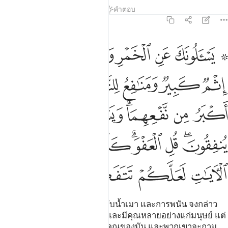
ตัฟซีร
บทเรียน
ภาพสะท้อน
คำตอบ
2:219
ﲱ ﲲ
ﲳ
ﲴ
ﲵﲶ
ﲷ
ﲸ
سالونك عن الخمر والميسر قل فيهما اثم كبير ومنافع للناس واثمهما اكبر
َسْـَٔلُونَكَ عَنِ ٱلْخَمْرِ وَٱلْمَيْسِرِ ۖ قُلْ فِيهِمَآ إِثْمٌۭ كَبِيرٌۭ وَمَنَـٰفِعُ لِلنَّاسِ وَإِثْمُهُمَآ أ
ﲹ
ﲺ
ﲻ
ﲼ
ﲽ
ﲾ
ﲿ
ﳀﳁ
ﳂ
ﳃ
ﳄﳅ
ﳆ
ﳇﳈ
ﳉ
ﳊ
ﳋ
ﳌ
ﳍ
ﳎ
ﳏ
ﳐ
[219] พวกเขาจะถามเจ้าเกี่ยวกับน้ำเมา และการพนัน จงกล่าว
เถิดว่า ในทั้งสองนั้นมีโทษมากและมีคุณหลายอย่างแก่มนุษย์ แต่
โทษของมันทั้งสองนั้นมากกว่าคุณของมัน และพวกเขาจะถาม