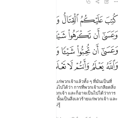
2:216
ﱁ
ﱂ
ﱃ
ﱄ
ﱅ
ﱆﱇ
تب عليكم القتال وهو كره لكم وعسى ان تكرهوا شييا وهو خير لكم وعسى ا
ُتِبَ عَلَيْكُمُ ٱلْقِتَالُ وَهُوَ كُرْهٌۭ لَّكُمْ ۖ وَعَسَىٰٓ أَن تَكْرَهُوا۟ شَيْـًۭٔا وَهُوَ خَيْرٌۭ لَّكُمْ ۖ وَعَس
ﱈ
ﱉ
ﱊ
ﱋ
ﱌ
ﱍ
ﱎﱏ
ﱐ
ﱑ
ﱒ
ﱓ
ﱔ
ﱕ
ﱖﱗ
ﱘ
ﱙ
ﱚ
ﱛ
ﱜ
ﱝ
[216] การสู้รบนั้นได้ถูกกำหนดแก่พวกเจ้าแล้วทั้ง ๆ ที่มันเป็นที่
รังเกียจแก่พวกเจ้า และอาจเป็นไปได้ว่า การที่พวกเจ้าเกลียดสิ่ง
หนึ่ง ทั้ง ๆ ที่สิ่งนั้นเป็นสิ่งดีแก่พวกเจ้า และก็อาจเป็นไปได้ว่าการ
ที่พวกเจ้าชอบสิ่งหนึ่ง ทั้ง ๆ ที่สิ่งนั้นเป็นสิ่งเลวร้ายแก่พวกเจ้า และ
อัลลอฮฺนั้นทรงรู้ดี แต่พวกเจ้าไม่รู้