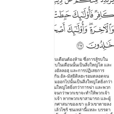
ﲏ
ﲐ
ﲑ
ﲒ
ﲓ
ﲔ
ﲕﲖ
ﲗ
ﲘ
ﲙﲚ
ﲛ
ﲜ
ﲝ
ﲞ
[217] พวกเขาจะถามเจ้าเกี่ยวกับเดือนต้องห้าม ซึ่งการสู้รบใน
เดือนนั้น จงกล่าวเถิดว่า การสู้รบในเดือนนั้นเป็นสิ่งใหญ่โต และ
การขัดขวางให้ออกจากทางของอัลลอฮฺ และการปฏิเสธการ
ศรัทธาต่อพระองค์ และการกีดกัน อัล-มัสยิดิลฮะรอมตลอดจน
การขับไล่ชาวอัล-มัสยิดิลฮะรอมออกไปนั้นเป็นสิ่งใหญ่โตยิ่งกว่า
ณ ที่อัลลอฮฺ และการฟิตนะฮฺ นั้นใหญ่โตยิ่งกว่าการฆ่า และพวก
เขาจะยังคงต่อสู้พวกเจ้าต่อไป จนกว่าพวกเขาจะทำให้พวกเจ้า
กลับออกไปจากศาสนาของพวกเจ้า หากพวกเขาสามารถ และผู้
ใดในหมู่พวกเจ้ากลับออกไปจากศาสนาของเขา แล้วเขาตายลง
ขณะที่เขาเป็นผู้ปฏิเสธศรัทธาแล้วไซร้ ชนเหล่านี้แหละ บรรดา