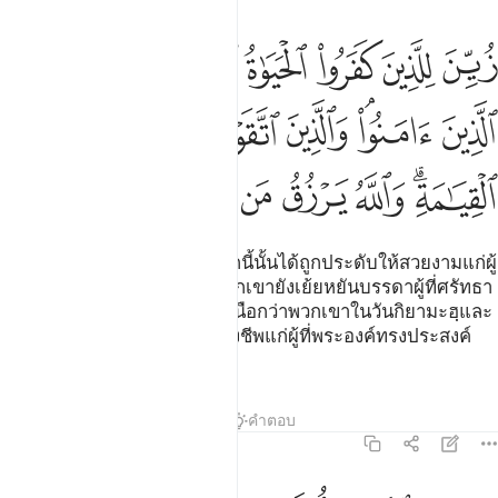
ﱗ
ﱘ
ﱙ
ﱚ
ﱛ
ﱜ
ﱝ
ين للذين كفروا الحياة الدنيا ويسخرون من الذين امنوا والذين اتقوا فوق
ُيِّنَ لِلَّذِينَ كَفَرُوا۟ ٱلْحَيَوٰةُ ٱلدُّنْيَا وَيَسْخَرُونَ مِنَ ٱلَّذِينَ ءَامَنُوا۟ ۘ وَٱلَّذِ
ﱞ
ﱟﱠ
ﱡ
ﱢ
ﱣ
ﱤ
ﱥﱦ
ﱧ
ﱨ
ﱩ
ﱪ
ﱫ
ﱬ
ﱭ
[212] ชีวิตความเป็นอยู่แห่งโลกนี้นั้นได้ถูกประดับให้สวยงามแก่ผู้
ปฏิเสธศรัทธาทั้งหลาย และพวกเขายังเย้ยหยันบรรดาผู้ที่ศรัทธา
ด้วย แต่บรรดาผู้ยำเกรงนั้น เหนือกว่าพวกเขาในวันกิยามะฮฺและ
อัลลอฮฺจะทรงประทานปัจจัยยังชีพแก่ผู้ที่พระองค์ทรงประสงค์
โดยปราศจากการคำนวณนับ
ตัฟซีร
บทเรียน
ภาพสะท้อน
คำตอบ
2:213