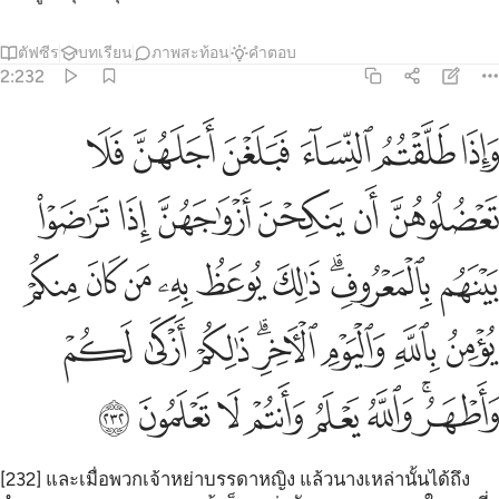
ตัฟซีร
บทเรียน
ภาพสะท้อน
คำตอบ
2:232
ﱴ
ﱵ
ﱶ
ﱷ
ﱸ
ﱹ
اذا طلقتم النساء فبلغن اجلهن فلا تعضلوهن ان ينكحن ازواجهن اذا تراضو
َإِذَا طَلَّقْتُمُ ٱلنِّسَآءَ فَبَلَغْنَ أَجَلَهُنَّ فَلَا تَعْضُلُوهُنَّ أَن يَنكِحْنَ أَزْوَٰجَهُنَّ إِذَا تَر
ﱺ
ﱻ
ﱼ
ﱽ
ﱾ
ﱿ
ﲀ
ﲁﲂ
ﲃ
ﲄ
ﲅ
ﲆ
ﲇ
ﲈ
ﲉ
ﲊ
ﲋ
ﲌﲍ
ﲎ
ﲏ
ﲐ
ﲑﲒ
ﲓ
ﲔ
ﲕ
ﲖ
ﲗ
ﲘ
[232] และเมื่อพวกเจ้าหย่าบรรดาหญิง แล้วนางเหล่านั้นได้ถึง