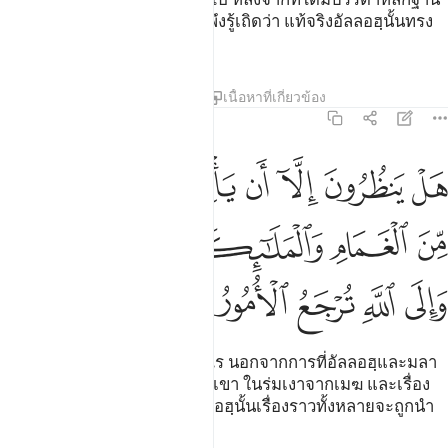
อันชัดเจนมายังพวกเจ้าแล้ว ก็พึงรู้เถิดว่า แท้จริงอัลลอฮฺนั้นทรง
เดชานุภาพ ทรงปรีชาญาณ
ตัฟซีร
บทเรียน
ภาพสะท้อน
เนื้อหาที่เกี่ยวข้อง
2:210
ﲻ
ﲼ
ﲽ
ﲾ
ﲿ
ﳀ
ﳁ
ﳂ
ل ينظرون الا ان ياتيهم الله في ظلل من الغمام والملايكة وقضي الامر وال
َلْ يَنظُرُونَ إِلَّآ أَن يَأْتِيَهُمُ ٱللَّهُ فِى ظُلَلٍۢ مِّنَ ٱلْغَمَامِ وَٱلْمَلَـٰ
ﳃ
ﳄ
ﳅ
ﳆ
ﳇﳈ
ﳉ
ﳊ
ﳋ
ﳌ
ﳍ
[210] และพวกเขามิได้คอยอะไร นอกจากการที่อัลลอฮฺและมลา
อิกะฮฺของพระองค์จะมายังพวกเขา ในร่มเงาจากเมฆ และเรื่อง
นั้นได้รับการตัดสิน และยังอัลลอฮฺนั้นเรื่องราวทั้งหลายจะถูกนำ
กลับไป