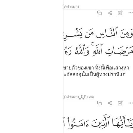
ตัฟซีร
บทเรียน
ภาพสะท้อน
คำตอบ
2:207
ﲐ
ﲑ
ﲒ
ﲓ
ﲔ
من الناس من يشري نفسه ابتغاء مرضات الله والله رءوف بالعباد ٢٠٧
ﲕ
َمِنَ ٱلنَّاسِ مَن يَشْرِى نَفْسَهُ ٱبْتِغَآءَ مَرْضَاتِ ٱللَّهِ ۗ وَٱللَّهُ رَءُوفٌۢ بِٱلْعِبَ
ﲖ
ﲗﲘ
ﲙ
ﲚ
ﲛ
ﲜ
[207] และในหมู่มนุษย์นั้นมีผู้ที่ขายตัวของเขา ทั้งนี้เพื่อแสวงหา
ความพอพระทัยของอัลลอฮฺ และอัลลอฮฺนั้นเป็นผู้ทรงปรานีแก่
ปวงบ่าวทั้งหลาย
ตัฟซีร
บทเรียน
ภาพสะท้อน
คำตอบ
กิรอต
2:208
ﲝ
ﲞ
ﲟ
ﲠ
ﲡ
ﲢ
ا ايها الذين امنوا ادخلوا في السلم كافة ولا تتبعوا خطوات الشيطان انه لك
َـٰٓأَيُّهَا ٱلَّذِينَ ءَامَنُوا۟ ٱدْخُلُوا۟ فِى ٱلسِّلْمِ كَآفَّةًۭ وَلَا تَتَّبِعُوا۟ خُطُوَٰت