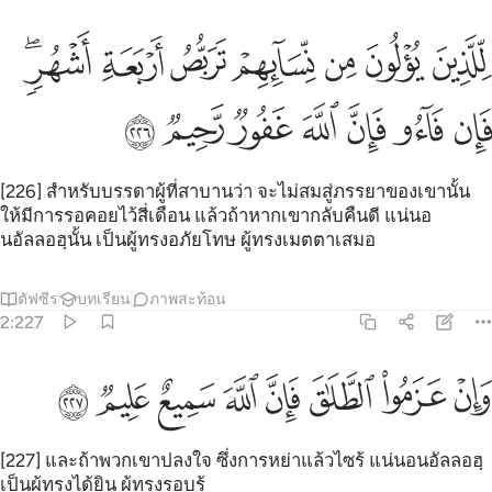
ﱑ
ﱒ
ﱓ
ﱔ
ﱕ
ﱖ
ﱗﱘ
لذين يولون من نسايهم تربص اربعة اشهر فان فاءوا فان الله غفور رحيم ٦
ِّلَّذِينَ يُؤْلُونَ مِن نِّسَآئِهِمْ تَرَبُّصُ أَرْبَعَةِ أَشْهُرٍۢ ۖ فَإِن فَآءُو فَإِنَّ ٱللَّهَ غ
ﱙ
ﱚ
ﱛ
ﱜ
ﱝ
ﱞ
ﱟ
[226] สำหรับบรรดาผู้ที่สาบานว่า จะไม่สมสู่ภรรยาของเขานั้น
ให้มีการรอคอยไว้สี่เดือน แล้วถ้าหากเขากลับคืนดี แน่นอ
นอัลลอฮฺนั้น เป็นผู้ทรงอภัยโทษ ผู้ทรงเมตตาเสมอ
ตัฟซีร
บทเรียน
ภาพสะท้อน
2:227
ﱠ
ﱡ
ﱢ
ﱣ
ﱤ
ان عزموا الطلاق فان الله سميع عليم ٢٢٧
ﱥ
ﱦ
ﱧ
َإِنْ عَزَمُوا۟ ٱلطَّلَـٰقَ فَإِنَّ ٱللَّهَ سَمِيعٌ عَلِيمٌۭ ٢٢٧
[227] และถ้าพวกเขาปลงใจ ซึ่งการหย่าแล้วไซร้ แน่นอนอัลลอฮฺ
เป็นผู้ทรงได้ยิน ผู้ทรงรอบรู้