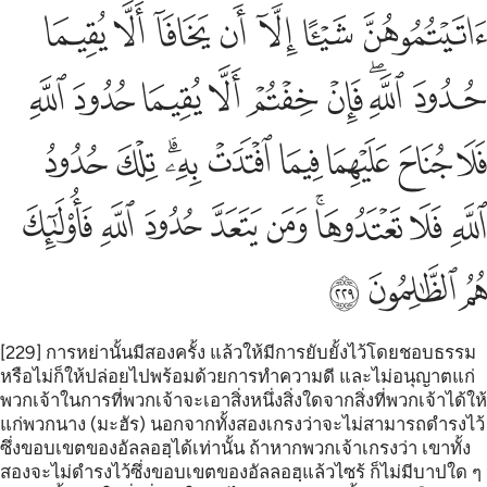
ﲥ
ﲦ
ﲧ
ﲨ
ﲩ
ﲪ
ﲫ
ﲬ
ﲭﲮ
ﲯ
ﲰ
ﲱ
ﲲ
ﲳ
ﲴ
ﲵ
ﲶ
ﲷ
ﲸ
ﲹ
ﲺﲻ
ﲼ
ﲽ
ﲾ
ﲿ
ﳀﳁ
ﳂ
ﳃ
ﳄ
ﳅ
ﳆ
ﳇ
ﳈ
ﳉ
[229] การหย่านั้นมีสองครั้ง แล้วให้มีการยับยั้งไว้โดยชอบธรรม
หรือไม่ก็ให้ปล่อยไปพร้อมด้วยการทำความดี และไม่อนุญาตแก่
พวกเจ้าในการที่พวกเจ้าจะเอาสิ่งหนึ่งสิ่งใดจากสิ่งที่พวกเจ้าได้ให้
แก่พวกนาง (มะฮัร) นอกจากทั้งสองเกรงว่าจะไม่สามารถดำรงไว้
ซึ่งขอบเขตของอัลลอฮฺได้เท่านั้น ถ้าหากพวกเจ้าเกรงว่า เขาทั้ง
สองจะไม่ดำรงไว้ซึ่งขอบเขตของอัลลอฮฺแล้วไซร้ ก็ไม่มีบาปใด ๆ