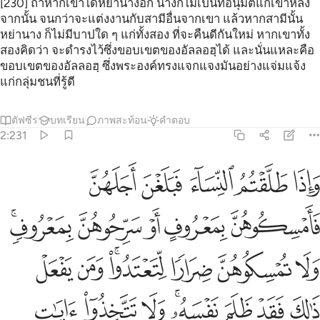
[230] ถ้าหากเขาได้หย่านางอีก นางก็ไม่เป็นที่อนุมัติแก่เขาหลัง
จากนั้น จนกว่าจะแต่งงานกับสามีอื่นจากเขา แล้วหากสามีนั้น
หย่านาง ก็ไม่มีบาปใด ๆ แก่ทั้งสอง ที่จะคืนดีกันใหม่ หากเขาทั้ง
สองคิดว่า จะดำรงไว้ซึ่งขอบเขตของอัลลอฮฺได้ และนั่นแหละคือ
ขอบเขตของอัลลอฮฺ ซึ่งพระองค์ทรงแจกแจงมันอย่างแจ่มแจ้ง
แก่กลุ่มชนที่รู้ดี
ตัฟซีร
บทเรียน
ภาพสะท้อน
คำตอบ
2:231
ﱁ
ﱂ
ﱃ
ﱄ
ﱅ
اذا طلقتم النساء فبلغن اجلهن فامسكوهن بمعروف او سرحوهن بمعروف ول
َإِذَا طَلَّقْتُمُ ٱلنِّسَآءَ فَبَلَغْنَ أَجَلَهُنَّ فَأَمْسِكُوهُنَّ بِمَعْرُوفٍ أَوْ سَرِّحُوهُن
ﱆ
ﱇ
ﱈ
ﱉ
ﱊﱋ
ﱌ
ﱍ
ﱎ
ﱏﱐ
ﱑ
ﱒ
ﱓ
ﱔ
ﱕ
ﱖﱗ
ﱘ
ﱙ
ﱚ