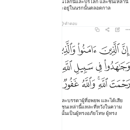
การงานของพวกเขาไร้ผล ทั้งในโลกนี้และปรโลก และชนเหล่านี้
แหละคือชาวนรก ซึ่งพวกเขาจะอยู่ในนรกนั้นตลอดกาล
ตัฟซีร
บทเรียน
ภาพสะท้อน
คำตอบ
2:218
ﲟ
ﲠ
ﲡ
ﲢ
ﲣ
ن الذين امنوا والذين هاجروا وجاهدوا في سبيل الله اولايك يرجون رحمت ا
ِنَّ ٱلَّذِينَ ءَامَنُوا۟ وَٱلَّذِينَ هَاجَرُوا۟ وَجَـٰهَدُوا۟ فِى سَبِيلِ ٱللَّهِ أُو۟لَـٰٓئِ
ﲤ
ﲥ
ﲦ
ﲧ
ﲨ
ﲩ
ﲪ
ﲫﲬ
ﲭ
ﲮ
ﲯ
ﲰ
[218] แท้จริงบรรดาผู้ศรัทธา และบรรดาผู้ที่อพยพ และได้เสีย
สละต่อสู้ในทางของอัลลอฮฺนั้น ชนเหล่านี้แหละที่หวังในความ
เมตตาของอัลลอฮฺ และอัลลอฮฺนั้นเป็นผู้ทรงอภัยโทษ ผู้ทรง
เมตตาเสมอ