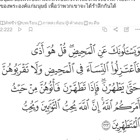
ของพระองค์แก่มนุษย์ เพื่อว่าพวกเขาจะได้รำลึกกันได้
ตัฟซีร
บทเรียน
ภาพสะท้อน
คำตอบ
หะดีษ
2:222
ﲐ
ﲑ
ﲒﲓ
ﲔ
ﲕ
ﲖ
يسالونك عن المحيض قل هو اذى فاعتزلوا النساء في المحيض ولا تقربو
َيَسْـَٔلُونَكَ عَنِ ٱلْمَحِيضِ ۖ قُلْ هُوَ أَذًۭى فَٱعْتَزِلُوا۟ ٱلنِّسَآءَ فِى ٱلْمَحِيضِ
ﲗ
ﲘ
ﲙ
ﲚ
ﲛ
ﲜ
ﲝ
ﲞﲟ
ﲠ
ﲡ
ﲢ
ﲣ
ﲤ
ﲥ
ﲦﲧ
ﲨ
ﲩ
ﲪ
ﲫ
ﲬ
ﲭ
ﲮ