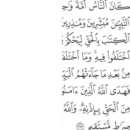
ﱮ
ﱯ
ﱰ
ﱱ
ﱲ
ﱳ
ان الناس امة واحدة فبعث الله النبيين مبشرين ومنذرين وانزل معهم الكتا
َانَ ٱلنَّاسُ أُمَّةًۭ وَٰحِدَةًۭ فَبَعَثَ ٱللَّهُ ٱلنَّبِيِّـۧنَ مُبَشِّرِينَ وَمُنذِرِينَ وَأَنزَل
ﱴ
ﱵ
ﱶ
ﱷ
ﱸ
ﱹ
ﱺ
ﱻ
ﱼ
ﱽ
ﱾ
ﱿ
ﲀﲁ
ﲂ
ﲃ
ﲄ
ﲅ
ﲆ
ﲇ
ﲈ
ﲉ
ﲊ
ﲋ
ﲌ
ﲍ
ﲎﲏ
ﲐ
ﲑ
ﲒ
ﲓ
ﲔ
ﲕ
ﲖ
ﲗ
ﲘ
ﲙﲚ
ﲛ
ﲜ
ﲝ
ﲞ
ﲟ
ﲠ
ﲡ
ﲢ