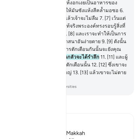
ผู้ทรงนำทุ่งหญ้าออกมา (ให้งอกเงยเป็นอาหารของ
ปศุสัตว์)
5
.
[5] แล้วทรงทำให้มันซังแห้งสีคล้ำมอซอ
6
.
[6] เราจะสอนให้เจ้าอ่าน แล้วเจ้าจะไม่ลืม
7
.
[7] เว้นแต่
สิ่งที่อัลลอฮฺทรงประสงค์ แท้จริงพระองค์ทรงรอบรู้สิ่งที่
เปิดเผยและสิ่งที่ซ่อนเร้น
8
.
[8] และเราจะทำให้เป็นการ
ง่ายดายแก่เจ้าซึ่งบัญญัติศาสนาอันง่ายดาย
9
.
[9] ดังนั้น
จงตักเตือนกันเถิด เพราะการตักเตือนกันนั้นจะยังคุณ
ประโยชน์
10
.
[10] ผู้ที่หวั่นกลัวจะได้รำลึก
11
.
[11] และผู้
ที่ชั่วช้ายิ่งจะหลีกเลี่ยงการตักเตือนนั้น
12
.
[12] ซึ่งเขาจะ
เข้าไปเผาไหม้ในไฟกองใหญ่
13
.
[13] แล้วเขาจะไม่ตาย
ในนั้นและจะไม่เป็นด้วย
-
Society of Institutes and Universities
อ่านตัฟซีร์
Ibn Kathir (Abridged)
Which was revealed in Makkah