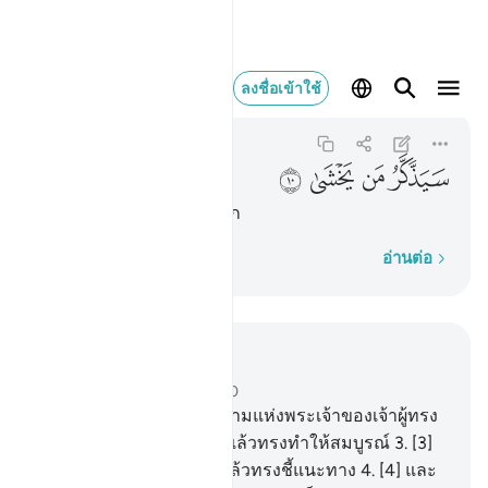
سيذكر من يخشى ١٠
ลงชื่อเข้าใช้
Al-A'la
87:10
87:10
ﲻ
ﲼ
ﲽ
ﲾ
[10] ผู้ที่หวั่นกลัวจะได้รำลึก
ทีละคำ
อ่านต่อ
อ่านในบริบท
บท 87, หน้าหนังสือ 591, จุซ 30
1
.
[1] จงแซ่ซ้องสดุดี พระนามแห่งพระเจ้าของเจ้าผู้ทรง
สูงสุดยิ่ง
2
.
[2] ผู้ทรงสร้างแล้วทรงทำให้สมบูรณ์
3
.
[3]
และผู้ทรงกำหนดสภาวะแล้วทรงชี้แนะทาง
4
.
[4] และ