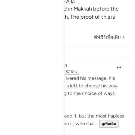
The Virtues of Surat Al-A`la
This Surah was revealed in Makkah before the
migration to Al-Madinah. The proof of this is
wha
…
อ่านเพิ่มเติม
ตัฟซีร์เพิ่มเติม
บทเรียน
In the Shade of the Quran
31 สัปดาห์ที่ผ่านมา
·
อ้างอิง
อายะห์ 87:10
Once the Prophet has delivered his message, his
task is fulfilled. Everyone is left to choose his way.
Destinies differ according to the choice of ways
people follow
"He who fears God will heed it, but the most hapless
wretch will turn aside from it, who shal...
ดูเพิ่มเติม
0
0