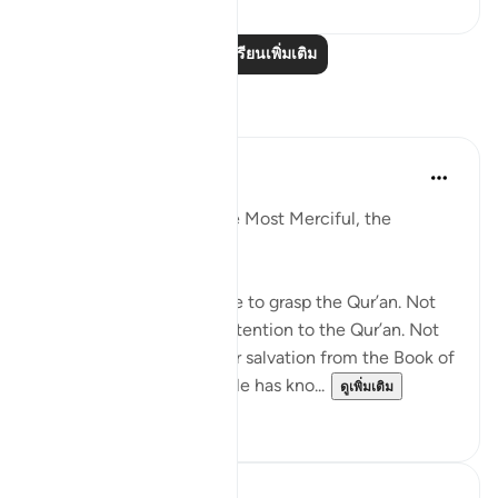
อ่านบทเรียนเพิ่มเติม
การสะท้อน
Razia Zahra
ปีที่แล้ว
·
อ้างอิง
อายะห์ 87:9-10
In the Name of Allah, the Most Merciful, the
Especially Merciful,
Not everyone will be able to grasp the Qur’an. Not
everyone will pay true attention to the Qur’an. Not
everyone will derive their salvation from the Book of
Allah unless He wills it. He has kno...
ดูเพิ่มเติม
19
2
Razia Zahra