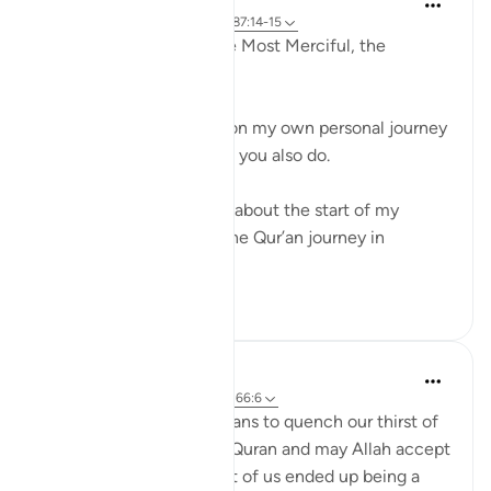
2 ปีที่แล้ว
·
อ้างอิง
อายะห์ 87:9-11, 87:14-15
In the Name of Allah, the Most Merciful, the
Especially Merciful,
I must admit I reflect upon my own personal journey
with the Qur’an. Perhaps, you also do.
I have spoken previously about the start of my
Qur’an and taddabur of the Qur’an journey in
previous ...
ดูเพิ่มเติม
22
3
Aaisha Shahany
6 ปีที่แล้ว
·
อ้างอิง
อายะห์ 87:9-10, 66:6
This group is another means to quench our thirst of
being connected to the Quran and may Allah accept
this and bless more. Most of us ended up being a