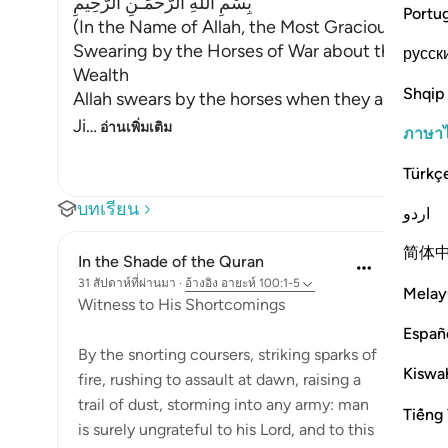
بِسْمِ اللَّهِ الرَّحْمَـنِ الرَّحِيمِ
Portu
(In the Name of Allah, the Most Gracious, the M
Swearing by the Horses of War about the Ungra
русск
Wealth
Shqip
Allah swears by the horses when they are made to
Ji
…
อ่านเพิ่มเติม
ภาษา
Türkç
บทเรียน
اردو
简体
In the Shade of the Quran
31 สัปดาห์ที่ผ่านมา
·
อ้างอิง
อายะห์ 100:1-5
Melay
Witness to His Shortcomings
Españ
By the snorting coursers, striking sparks of
Kiswah
fire, rushing to assault at dawn, raising a
trail of dust, storming into any army: man
Tiếng 
is surely ungrateful to his Lord, and to this