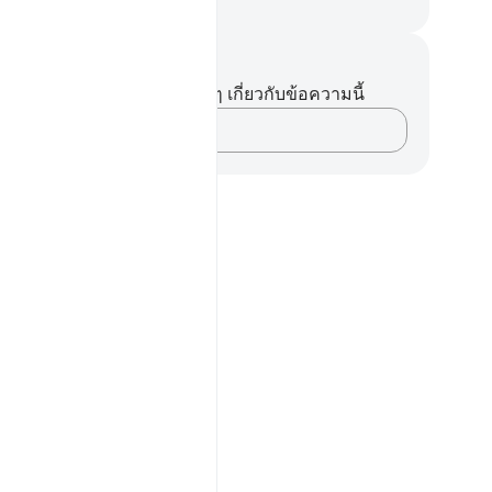
ciety of Institutes and Universities
นทึกและข้อคิด
ไม่มีบันทึกหรือข้อคิดเห็นใดๆ เกี่ยวกับข้อความนี้
บันทึกความคิดของคุณ…