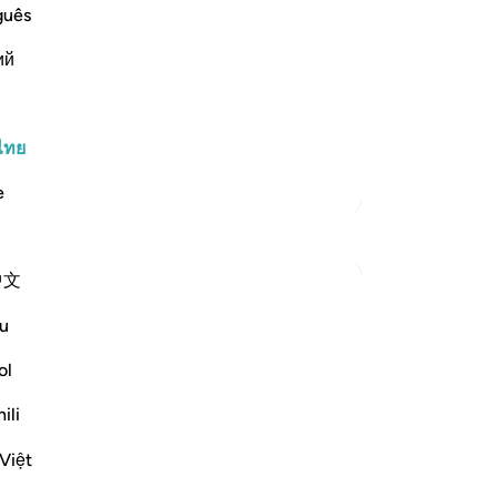
-
So
guês
ost Merciful.
tefulness of Man and His Zeal for
ий
บั
คุณ
 gallop into battle in His path (i.e.,
ไทย
ตัฟซีร์เพิ่มเติม
e
การสะท้อน
中文
Khalisa M.
ปีที่แล้ว
·
อ้างอิง
อายะห์ 3:159, 100:1-6
u
We’re often taught to reach for tawakkul
when life tightens.
ol
When we’ve done all we can.
ili
When we’re tired and overwhelmed. And
when there’s nowhere else to turn.
Việt