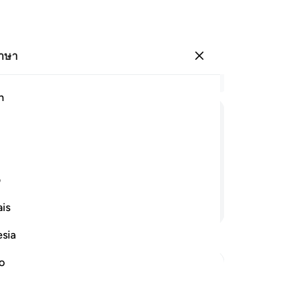
ภาษา
ลงชื่อเข้าใช้
อ่
h
บท 
1
.
ﲪ
ﲫ
ﲬ
ﲭ
ด้
แล้
ฝุ่
ف
หมู
อ่านต่อ
is
พร
นั
esia
เพ
ที่
no
หั
นั