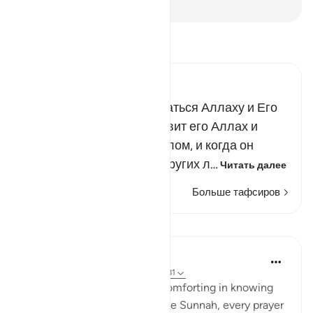
-
Russian Translation ( Elmir Kuliev )
Прочитайте тафсир.
Russian Tafseer Al Saddi
Человек обязан повиноваться Аллаху и Его
посланнику, да благословит его Аллах и
приветствует, душой и телом, и когда он
находится в окружении других л…
Читать далее
Больше тафсиров
Размышления
Azeem Iqbal
18 недель назад
·
Ссылка
айа 4:80-81
There is something deeply comforting in knowing
that every time you follow the Sunnah, every prayer