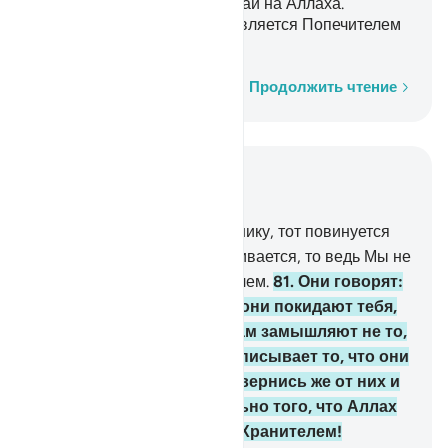
Отвернись же от них и уповай на Аллаха.
Довольно того, что Аллах является Попечителем
и Хранителем!
Слово за словом
Продолжить чтение
Читать в контексте
Глава 4, Страница 91, Джуз 5
80
.
Кто повинуется Посланнику, тот повинуется
Аллаху. А если кто отворачивается, то ведь Мы не
отправили тебя их хранителем.
81
.
Они говорят:
«Мы покорны». Когда же они покидают тебя,
некоторые из них по ночам замышляют не то,
что ты говорил. Аллах записывает то, что они
замышляют по ночам. Отвернись же от них и
уповай на Аллаха. Довольно того, что Аллах
является Попечителем и Хранителем!