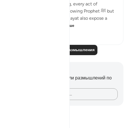
on time, every honest dealing, every act of
patience, you are not just following Prophet ﷺ but
directly obeying Allah. These ayat also expose a
pattern we shoul...
Узнать больше
9
0
313
Читайте другие размышления
Заметки и размышления
У вас нет никаких заметок или размышлений по
этому стиху.
Зафиксируйте свои мысли…