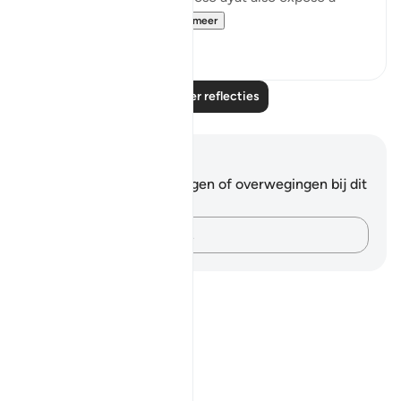
pattern we shoul...
Bekijk meer
9
0
Lees meer reflecties
Notities en reflecties
Je hebt geen aantekeningen of overwegingen bij dit
vers.
Leg je gedachten vast…