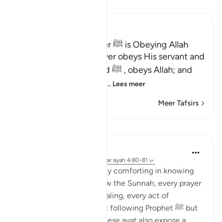
Lees Tafsir
Ibn Kathir (Abridged)
Obeying the Messenger ﷺ is Obeying Allah
Allah states that whoever obeys His servant and
Messenger, Muhammad ﷺ , obeys Allah; and
whoever disobeys him,
…
Lees meer
Meer Tafsirs
Reflecties
Azeem Iqbal
18 weken geleden
·
Verwijzen naar
ayah 4:80-81
There is something deeply comforting in knowing
that every time you follow the Sunnah, every prayer
on time, every honest dealing, every act of
patience, you are not just following Prophet ﷺ but
directly obeying Allah. These ayat also expose a