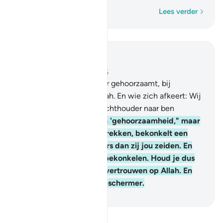
Woord voor woord
Lees verder
Lees in context
Hoofdstuk 4, Pagina 91, Juz 5
80
.
Wie de Boodschapper gehoorzaamt, bij
gehoorzaamt waarlijk Allah. En wie zich afkeert: Wij
hebben jou niet als toezichthouder naar ben
gezonden.
81
.
Zij zeggen 'gehoorzaamheid," maar
wanneer zij bij jou wegtrekken, bekonkelt een
groep van ben iets anders dan zij jou zeiden. En
Allah schrijft op wat zij bekonkelen. Houd je dus
verre van hen en stel je vertrouwen op Allah. En
Allah is voldoende als Beschermer.
-
Sofian S. Siregar