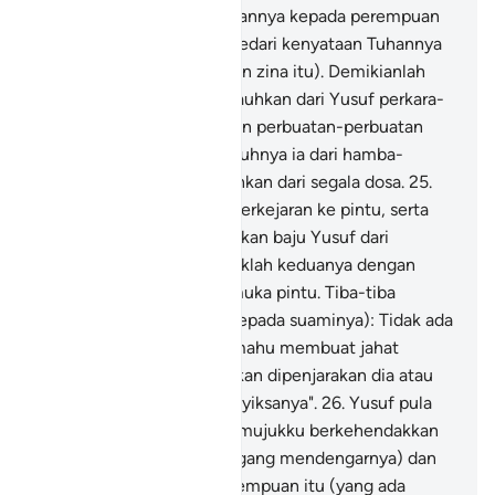
(mungkin timbul) keinginannya kepada perempuan
itu kalaulah ia tidak menyedari kenyataan Tuhannya
(tentang kejinya perbuatan zina itu). Demikianlah
(takdir Kami) untuk menjauhkan dari Yusuf perkara-
perkara yang tidak baik dan perbuatan-perbuatan
yang keji, kerana sesungguhnya ia dari hamba-
hamba Kami yang dibersihkan dari segala dosa.
25
.
Dan mereka berdua pun berkejaran ke pintu, serta
perempuan itu mengoyakkan baju Yusuf dari
belakang; lalu terserempaklah keduanya dengan
suami perempuan itu di muka pintu. Tiba-tiba
perempuan itu berkata (kepada suaminya): Tidak ada
balasan bagi orang yang mahu membuat jahat
terhadap isterimu melainkan dipenjarakan dia atau
dikenakan azab yang menyiksanya".
26
.
Yusuf pula
berkata: "Dia lah yang memujukku berkehendakkan
diriku". (Suaminya tercengang mendengarnya) dan
seorang dari keluarga perempuan itu (yang ada