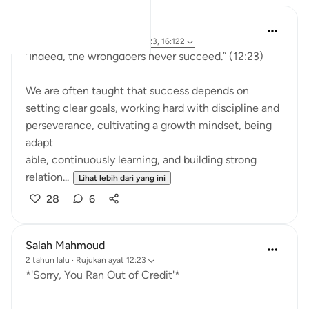
Hammad Fahim
35 minggu lalu
·
Rujukan
ayat 12:23, 16:122
"Indeed, the wrongdoers never succeed.” (12:23)
We are often taught that success depends on
setting clear goals, working hard with discipline and
perseverance, cultivating a growth mindset, being
adapt
able, continuously learning, and building strong
relation...
Lihat lebih dari yang ini
28
6
Salah Mahmoud
2 tahun lalu
·
Rujukan
ayat 12:23
*'Sorry, You Ran Out of Credit'*