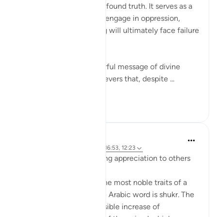
The verse highlights a profound truth. It serves as a
reminder that those who engage in oppression,
injustice, and wrongdoing will ultimately face failure
and loss.
This verse carries a powerful message of divine
justice and reassures believers that, despite ...
Lihat lebih dari yang ini
21
0
Hammad Fahim
3 tahun lalu
·
Rujukan
ayat 31:12, 16:53, 12:23
Being grateful and showing appreciation to others
Being grateful is one of the most noble traits of a
believer. As you know the Arabic word is shukr. The
word shukr relates to a visible increase of