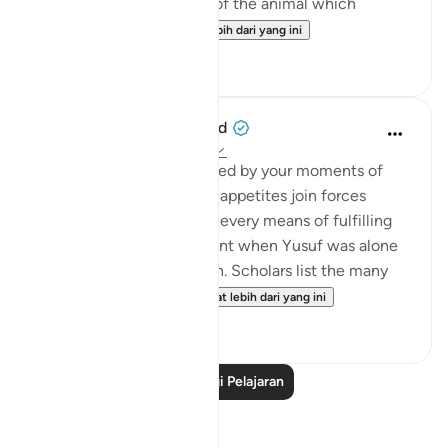
something, so the udder of the animal which
becomes full of ...
Lihat lebih dari yang ini
24
9
When the Stars Prostrated
4 tahun lalu
·
Rujukan
ayat 12:23
💭 Your greatness is defined by your moments of
triumph when your lower appetites join forces
against you and you have every means of fulfilling
them. Imagine this moment when Yusuf was alone
with this beautiful woman. Scholars list the many
ways in which Yūsu...
Lihat lebih dari yang ini
11
0
Baca Lagi Pelajaran
Refleksi