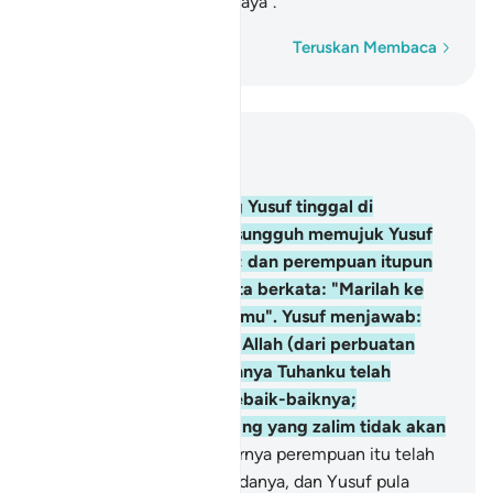
yang zalim tidak akan berjaya".
Perkataan demi perkataan
Teruskan Membaca
Baca dalam Konteks
Bab 12, Halaman 238, Juz 12
23
.
Dan perempuan yang Yusuf tinggal di
rumahnya, bersungguh-sungguh memujuk Yusuf
berkehendakkan dirinya; dan perempuan itupun
menutup pintu-pintu serta berkata: "Marilah ke
mari, aku bersedia untukmu". Yusuf menjawab:
"Aku berlindung kepada Allah (dari perbuatan
yang keji itu); sesungguhnya Tuhanku telah
memuliharaku dengan sebaik-baiknya;
sesungguhnya orang-orang yang zalim tidak akan
berjaya".
24
.
Dan sebenarnya perempuan itu telah
berkeinginan sangat kepadanya, dan Yusuf pula