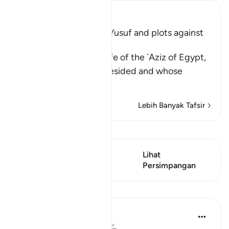
Ibn Kathir (Abridged)
Wife of the `Aziz loves Yusuf and plots against
Him
Allah states that the wife of the `Aziz of Egypt,
in whose house Yusuf resided and whose
husband re
…
Baca Lagi
Lebih Banyak Tafsir
Lihat Qiraat
Ayat ini mempunyai 1
Lihat
Persimpangan
Persimpangan
Pelajaran
Waleed Basyouni
3 tahun lalu
·
Rujukan
ayat 12:23