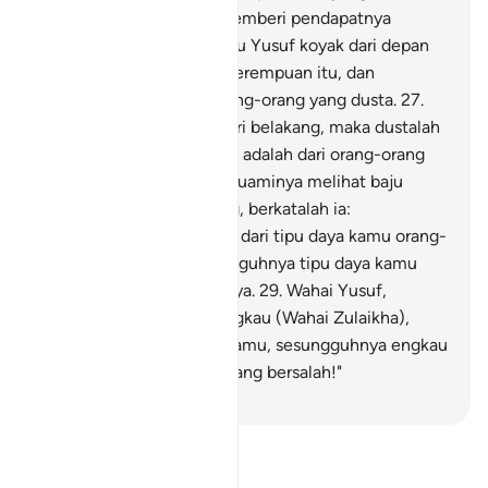
bersama-sama) tampil memberi pendapatnya
dengan berkata:" "Jika baju Yusuf koyak dari depan
maka benarlah tuduhan perempuan itu, dan
menjadilah Yusuf dari orang-orang yang dusta.
27
.
Dan jika bajunya koyak dari belakang, maka dustalah
perempuan itu, dan Yusuf adalah dari orang-orang
yang benar".
28
.
Setelah suaminya melihat baju
Yusuf koyak dari belakang, berkatalah ia:
"Sesungguhnya ini adalah dari tipu daya kamu orang-
orang perempuan; sesungguhnya tipu daya kamu
amatlah besar pengaruhnya.
29
.
Wahai Yusuf,
lupakanlah hal ini. Dan engkau (Wahai Zulaikha),
mintalah ampun bagi dosamu, sesungguhnya engkau
adalah dari orang-orang yang bersalah!"
-
Abdullah Muhammad Basmeih
Baca Tafsir