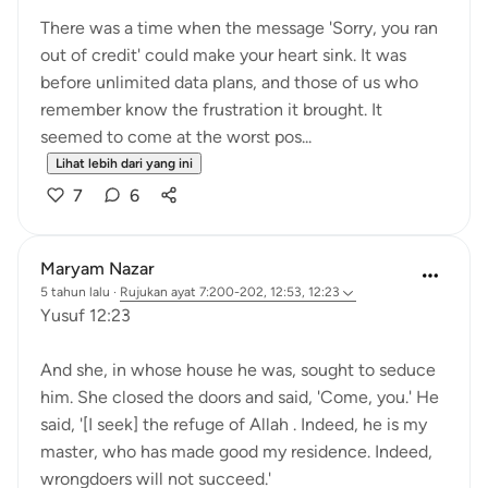
There was a time when the message 'Sorry, you ran
out of credit' could make your heart sink. It was
before unlimited data plans, and those of us who
remember know the frustration it brought. It
seemed to come at the worst pos...
Lihat lebih dari yang ini
7
6
Maryam Nazar
5 tahun lalu
·
Rujukan
ayat 7:200-202, 12:53, 12:23
Yusuf 12:23
And she, in whose house he was, sought to seduce
him. She closed the doors and said, 'Come, you.' He
said, '[I seek] the refuge of Allah . Indeed, he is my
master, who has made good my residence. Indeed,
wrongdoers will not succeed.'