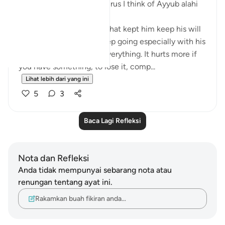
Everytime I think of the virus I think of Ayyub alahi
asalaam.
What motivated him or what kept him keep his will
to live. It's not easy to keep going especially with his
situation where he lost everything. It hurts more if
you have something, to lose it, comp...
Lihat lebih dari yang ini
5
3
Baca Lagi Refleksi
Nota dan Refleksi
Anda tidak mempunyai sebarang nota atau
renungan tentang ayat ini.
Rakamkan buah fikiran anda…