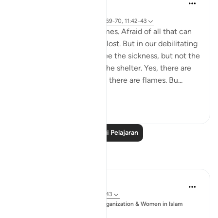
Yasmin Mogahed
5 tahun lalu
·
Rujukan
ayat 38:41-44, 28:40, 21:69-70, 11:42-43
We get so scared sometimes. Afraid of all that can
go wrong. All that can be lost. But in our debilitating
fear, we lose focus. We see the sickness, but not the
cure. The storm, but not the shelter. Yes, there are
armies and Red Seas. Yes, there are flames. Bu...
Lihat lebih dari yang ini
56
6
Baca Lagi Pelajaran
Refleksi
Sajid Bhutta
6 tahun lalu
·
Rujukan
ayat 38:41-43
Disiarkan
Muslim Student Organization & Women in Islam
dalam
CCNY