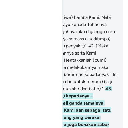
Baca dalam Konteks
Bab 38, Halaman 456, Juz 23
41
.
Dan (ingatkanlah peristiwa) hamba Kami: Nabi
Ayub ketika ia berdoa merayu kepada Tuhannya
dengan berkata: " Sesungguhnya aku diganggu oleh
Syaitan dengan (hasutannya semasa aku ditimpa)
kesusahan dan azab seksa (penyakit)".
42
.
(Maka
Kami kabulkan permohonannya serta Kami
perintahkan kepadanya): " Hentakkanlah (bumi)
dengan kakimu " (setelah ia melakukannya maka
terpancarlah air, lalu Kami berfirman kepadanya): " Ini
ialah air sejuk untuk mandi dan untuk minum (bagi
menyembuhkan penyakitmu zahir dan batin) ".
43
.
Dan Kami kurniakan (lagi) kepadanya -
keluarganya, dengan sekali ganda ramainya,
sebagai satu rahmat dari Kami dan sebagai satu
peringatan bagi orang-orang yang berakal
sempurna (supaya mereka juga bersikap sabar