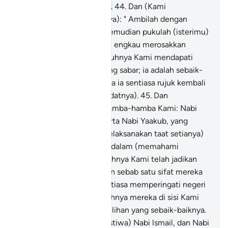
semasa ditimpa malang).
44
.
Dan (Kami
perintahkan lagi kepadanya): " Ambilah dengan
tanganmu seikat jerami kemudian pukulah (isterimu)
dengannya; dan janganlah engkau merosakkan
sumpahmu itu ". Sesungguhnya Kami mendapati
Nabi Ayub itu seorang yang sabar; ia adalah sebaik-
baik hamba; sesungguhnya ia sentiasa rujuk kembali
(kepada Kami dengan ibadatnya).
45
.
Dan
(ingatkanlah peristiwa) hamba-hamba Kami: Nabi
Ibrahim dan Nabi Ishak serta Nabi Yaakub, yang
mempunyai kekuatan (melaksanakan taat setianya)
dan pandangan yang mendalam (memahami
ugamanya).
46
.
Sesungguhnya Kami telah jadikan
mereka suci bersih dengan sebab satu sifat mereka
yang murni, iaitu sifat sentiasa memperingati negeri
akhirat.
47
.
Dan sesungguhnya mereka di sisi Kami
adalah dari orang-orang pilihan yang sebaik-baiknya.
48
.
Dan (ingatkanlah peristiwa) Nabi lsmail, dan Nabi