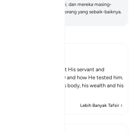
Alyasak, serta Nabi Zulkifli; dan mereka masing-
masing adalah dari orang-orang yang sebaik-baiknya.
-
Abdullah Muhammad Basmeih
Baca Tafsir
Ibn Kathir (Abridged)
Ayyub
Here Allah tells us about His servant and
Messenger Ayyub (Job) and how He tested him.
These tests afflicted his body, his wealth and his
childre
…
Baca Lagi
Lebih Banyak Tafsir
Pelajaran