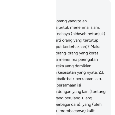
Baca dalam Konteks
Bab 39, Halaman 461, Juz 23
22
.
Jika demikian, adakah orang yang telah
dilapangkan Allah dadanya untuk menerima Islam,
lalu ia tetap berada dalam cahaya (hidayah petunjuk)
dari Tuhannya, (sama seperti orang yang tertutup
mata hatinya dengan selaput kederhakaan)? Maka
kecelakaan besarlah bagi orang-orang yang keras
membatu hatinya daripada menerima peringatan
yang diberi oleh Allah. Mereka yang demikian
keadaannya, adalah dalam kesesatan yang nyata.
23
.
Allah telah menurunkan sebaik-baik perkataan iaitu
Kitab Suci Al-Quran yang bersamaan isi
kandungannya antara satu dengan yang lain (tentang
benarnya dan indahnya), yang berulang-ulang
(keterangannya, dengan berbagai cara); yang (oleh
kerana mendengarnya atau membacanya) kulit