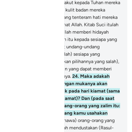
badan orang-orang yang takut kepada Tuhan mereka
menjadi seram; kemudian kulit badan mereka
menjadi lembut serta tenang tenteram hati mereka
menerima ajaran dan rahmat Allah. Kitab Suci itulah
hidayah petunjuk Allah; Allah memberi hidayah
petunjuk dengan Al-Quran itu kepada sesiapa yang
dikehendakiNya (menurut undang-undang
peraturanNya); dan (ingatlah) sesiapa yang
disesatkan Allah (disebabkan pilihannya yang salah),
maka tidak ada sesiapa pun yang dapat memberi
hidayah petunjuk kepadanya.
24
.
Maka adakah
orang yang menahan dengan mukanya akan
(selaran) azab yang buruk pada hari kiamat (sama
seperti orang yang terselamat)? Dan (pada saat
itu) dikatakan kepada orang-orang yang zalim itu:
"Rasalah (balasan) apa yang kamu usahakan
dahulu".
25
.
(Ingatlah! Bahawa) orang-orang yang
terdahulu dari mereka telah mendustakan (Rasul-