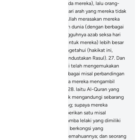
rasul yang diutuskan kepada mereka), lalu orang-
orang itu didatangi azab dari arah yang mereka tidak
menyedarinya.
26
.
Maka Allah merasakan mereka
kehinaan dalam kehidupan dunia (dengan berbagai
bala bencana), dan sesungguhnya azab seksa hari
akhirat (yang disediakan untuk mereka) lebih besar
lagi. Kalaulah mereka mengetahui (hakikat ini,
tentulah mereka tidak mendustakan Rasul).
27
.
Dan
demi sesungguhnya! Kami telah mengemukakan
kepada umat manusia berbagai misal perbandingan
dalam Al-Quran ini, supaya mereka mengambil
peringatan dan pelajaran.
28
.
laitu Al-Quran yang
berbahasa Arab, yang tidak mengandungi sebarang
keterangan yang terpesong; supaya mereka
bertaqwa.
29
.
Allah memberikan satu misal
perbandingan: Seorang hamba lelaki yang dimiliki
oleh beberapa orang yang berkongsi yang
bertentangan tabiat dan kemahuannya; dan seorang