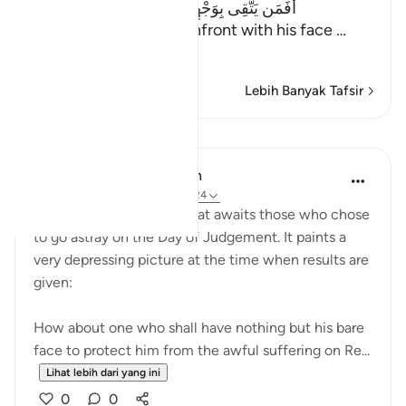
أَفَمَن يَتَّقِى بِوَجْهِهِ سُوءَ الْعَذَابِ يَوْمَ الْقِيَـمَةِ
(Is he then, who will confront with his face
…
Baca Lagi
Lebih Banyak Tafsir
Pelajaran
In the Shade of the Quran
31 minggu lalu
·
Rujukan
ayat 39:24
The surah then shows what awaits those who chose
to go astray on the Day of Judgement. It paints a
very depressing picture at the time when results are
given:
How about one who shall have nothing but his bare
face to protect him from the awful suffering on Re...
Lihat lebih dari yang ini
0
0