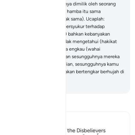
hamba lelaki yang lain hanya dimilik oleh seorang
sahaja; adakah kedua-dua hamba itu sama
keadaannya (Tentulah tidak sama). Ucaplah:
"Alhamdulillah" (sebagai bersyukur terhadap
penjelasan soal tauhid itu) bahkan kebanyakan
mereka (yang musyrik) tidak mengetahui (hakikat
tauhid).
30
.
Sesungguhnya engkau (wahai
Muhammad) akan mati, dan sesungguhnya mereka
juga akan mati.
31
.
Kemudian, sesungguhnya kamu
semua, pada hari kiamat, akan bertengkar berhujah di
hadapan Tuhan kamu.
-
Abdullah Muhammad Basmeih
Baca Tafsir
Ibn Kathir (Abridged)
The Final Destination of the Disbelievers