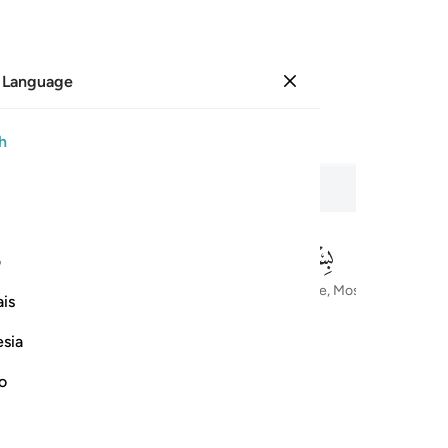
 Language
Sign in
Page
411
Juz
21
/
Hizb
41
h
man
ف
In the Name of Allah—the Most Compassionate, Most Merciful
is
esia
no