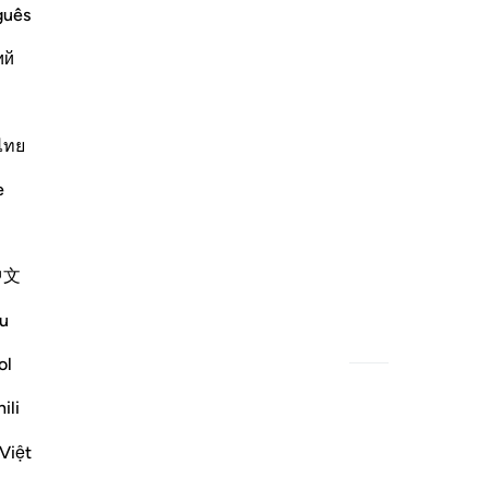
guês
ий
ไทย
e
中文
u
ol
ili
Việt