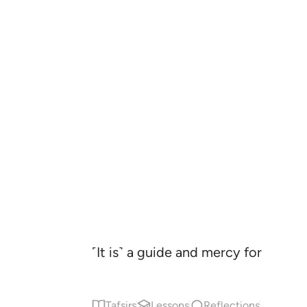
˹It is˺ a guide and mercy for the
Tafsirs
Lessons
Reflections
Qira'at