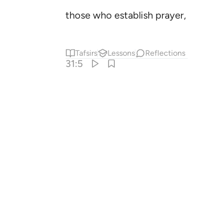
those who establish prayer, pay alm
Tafsirs
Lessons
Reflections
31:5