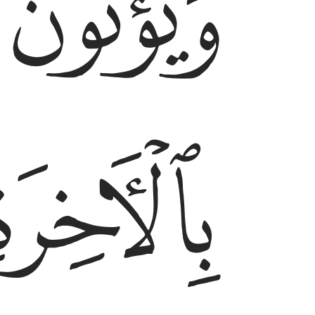
ﱏ
ﱐ
ﱒ