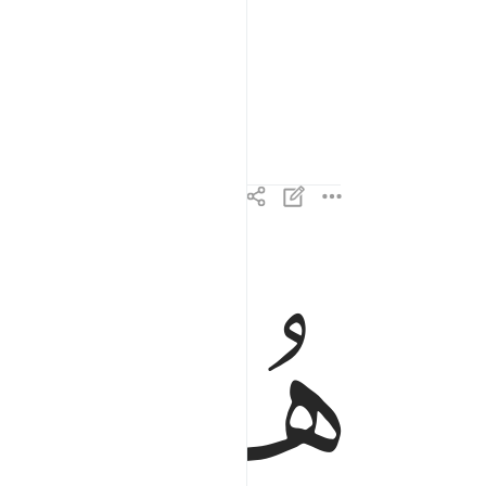
ﱈ
ﱉ
هدى ورحمة للمحسنين ٣
هُدًۭى وَرَحْمَةًۭ لِّلْمُحْسِنِينَ ٣