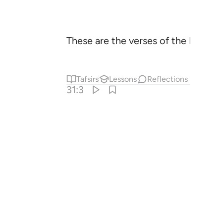
These are the verses of the Book, r
Tafsirs
Lessons
Reflections
31:3