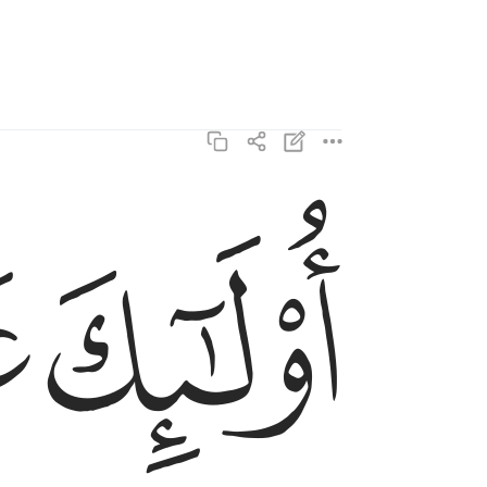
ﱖ
ﱗ
اولايك على هدى من ربهم واولايك هم المفلحون ٥
أُو۟لَـٰٓئِكَ عَلَىٰ هُدًۭى مِّن رَّبِّهِمْ ۖ وَأُو۟لَـٰٓئِك