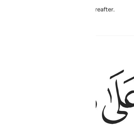
s-tax, and have sure faith in the Hereafter.
ﱘ
ﱙ
َ هُمُ ٱلْمُفْلِحُونَ ٥