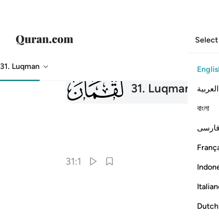
Select
31. Luqman
Englis
031
31
.
Luqman
Luq
العربية
বাংলা
ارسی
França
31:1
Indon
Italia
Dutch