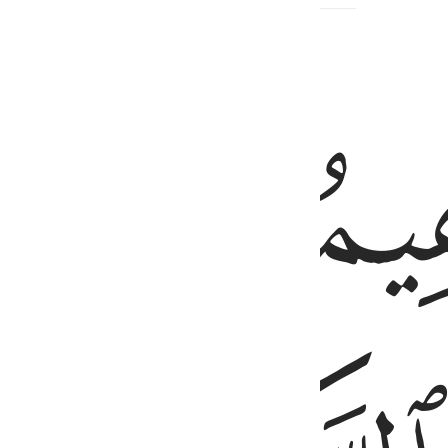
ﱎ
 يوقنون ٤
رَةِ هُمْ يُوقِنُونَ ٤