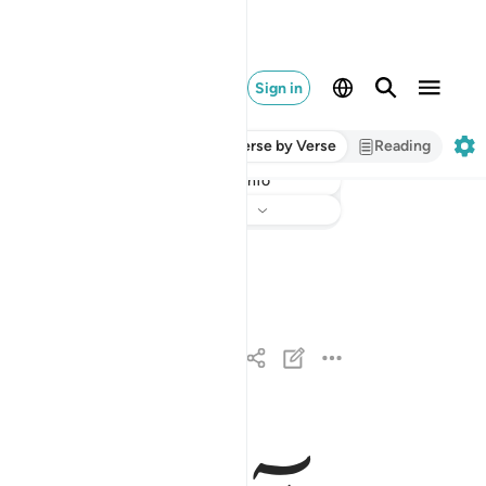
Sign in
Verse by Verse
Reading
Info
Listen
Translation
: Dr. Mustafa Khattab
الم ١
الٓمٓ ١