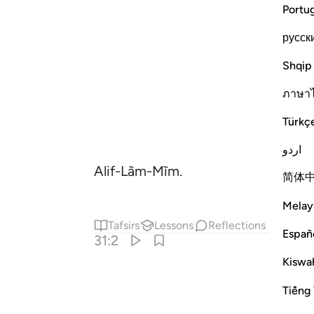
Portu
русск
Shqip
ภาษา
Türkç
اردو
Alif-Lãm-Mĩm.
简体
Melay
Tafsirs
Lessons
Reflections
Españ
31:2
Kiswah
Tiếng 