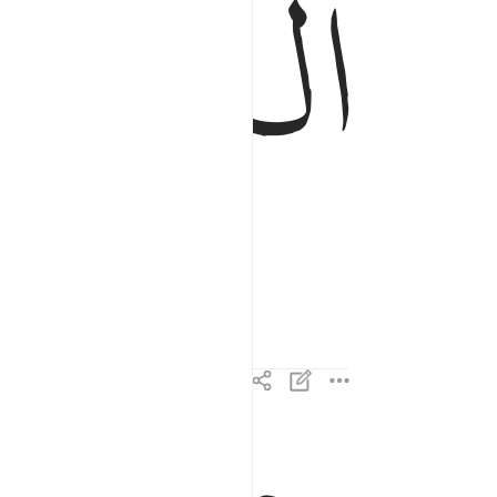
ﱁ
ﱂ
تلك ايات الكتاب الحكيم ٢
تِلْكَ ءَايَـٰتُ ٱلْكِتَـٰبِ ٱلْحَكِيمِ ٢