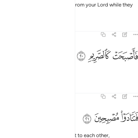
Then it was struck by a torment from your Lord while they
slept,
Tafsirs
Lessons
Reflections
68:20
ﱗ
اصبحت كالصريم ٢٠
ﱘ
ﱙ
َأَصْبَحَتْ كَٱلصَّرِيمِ ٢٠
so it was reduced to ashes.
Tafsirs
Lessons
Reflections
68:21
ﱚ
تنادوا مصبحين ٢١
ﱛ
ﱜ
َتَنَادَوْا۟ مُصْبِحِينَ ٢١
Then by daybreak they called out to each other,