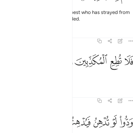
Surely your Lord ˹alone˺ knows best who has strayed from
His Way and who is ˹rightly˺ guided.
Tafsirs
Lessons
Reflections
68:8
ﲢ
ﲣ
لا تطع المكذبين ٨
ﲤ
ﲥ
َلَا تُطِعِ ٱلْمُكَذِّبِينَ ٨
So do not give in to the deniers.
Tafsirs
Lessons
Reflections
68:9
ﲦ
ﲧ
ﲨ
دوا لو تدهن فيدهنون ٩
ﲩ
ﲪ
َدُّوا۟ لَوْ تُدْهِنُ فَيُدْهِنُونَ ٩