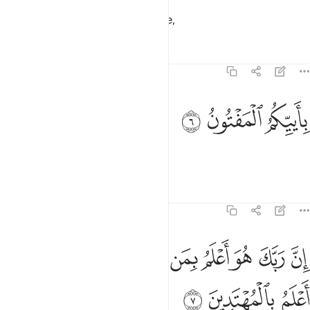
Soon you and the pagans will see,
Tafsirs
Lessons
Reflections
68:6
ﲓ
اييكم المفتون ٦
ﲔ
ﲕ
ِأَييِّكُمُ ٱلْمَفْتُونُ ٦
which of you is mad.
Tafsirs
Lessons
Reflections
68:7
ﲖ
ﲗ
ﲘ
ﲙ
ﲚ
ﲛ
ﲜ
ن ربك هو اعلم بمن ضل عن سبيله وهو اعلم بالمهتدين ٧
ﲝ
ﲞ
ِنَّ رَبَّكَ هُوَ أَعْلَمُ بِمَن ضَلَّ عَن سَبِيلِهِۦ وَهُوَ أَعْلَمُ بِٱلْمُهْتَدِينَ ٧
ﲟ
ﲠ
ﲡ