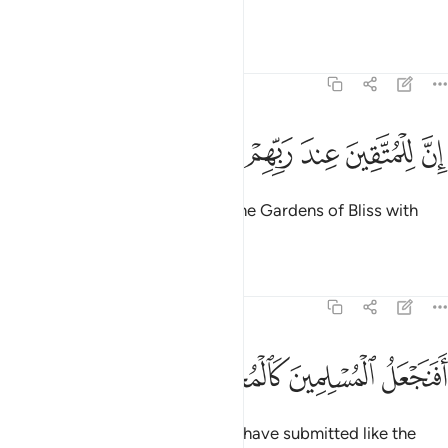
they knew.
1
Tafsirs
Lessons
Reflections
68:34
ﲰ
ﲱ
ﲲ
ﲳ
ن للمتقين عند ربهم جنات النعيم ٣٤
ﲴ
ﲵ
ﲶ
ِنَّ لِلْمُتَّقِينَ عِندَ رَبِّهِمْ جَنَّـٰتِ ٱلنَّعِيمِ ٣٤
Indeed, the righteous will have the Gardens of Bliss with
their Lord.
Tafsirs
Lessons
Reflections
68:35
ﲷ
ﲸ
فنجعل المسلمين كالمجرمين ٣٥
ﲹ
ﲺ
َفَنَجْعَلُ ٱلْمُسْلِمِينَ كَٱلْمُجْرِمِينَ ٣٥
Should We then treat those who have submitted like the