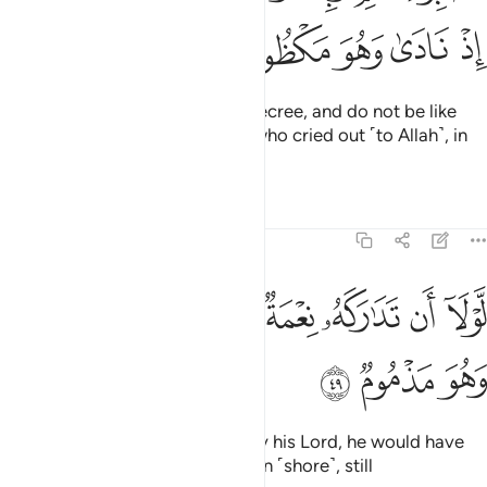
ﱶ
ﱷ
ﱸ
ﱹ
ﱺ
So be patient with your Lord’s decree, and do not be like
˹Jonah,˺ the Man of the Whale, who cried out ˹to Allah˺, in
total distress.
1
Tafsirs
Lessons
Reflections
68:49
ﱻ
ﱼ
ﱽ
ﱾ
ﱿ
ﲀ
ولا ان تداركه نعمة من ربه لنبذ بالعراء وهو مذموم ٤٩
ﲁ
ﲂ
َّوْلَآ أَن تَدَٰرَكَهُۥ نِعْمَةٌۭ مِّن رَّبِّهِۦ لَنُبِذَ بِٱلْعَرَآءِ وَهُوَ مَذْمُومٌۭ ٤٩
ﲃ
ﲄ
ﲅ
Had he not been shown grace by his Lord, he would have
certainly been cast onto the open ˹shore˺, still