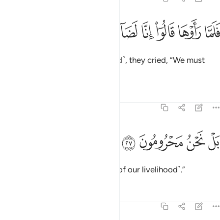
ﱵ
ﱶ
ﱷ
ﱸ
لما راوها قالوا انا لضالون ٢٦
ﱹ
ﱺ
َلَمَّا رَأَوْهَا قَالُوٓا۟ إِنَّا لَضَآلُّونَ ٢٦
But when they saw it ˹devastated˺, they cried, “We must
have lost ˹our˺ way!
Tafsirs
Lessons
Reflections
68:27
ﱻ
ﱼ
ل نحن محرومون ٢٧
ﱽ
ﱾ
َلْ نَحْنُ مَحْرُومُونَ ٢٧
In fact, we have been deprived ˹of our livelihood˺.”
Tafsirs
Lessons
Reflections
68:28