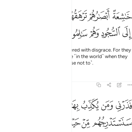
ﱁ
ﱂ
ﱃ
ﱄﱅ
ﱆ
ﱇ
ﱈ
اشعة ابصارهم ترهقهم ذلة وقد كانوا يدعون الى السجود وهم سالمون ٤٣
َـٰشِعَةً أَبْصَـٰرُهُمْ تَرْهَقُهُمْ ذِلَّةٌۭ ۖ وَقَدْ كَانُوا۟ يُدْعَوْنَ إِلَى ٱلسُّجُودِ وَهُمْ 
ﱉ
ﱊ
ﱋ
ﱌ
ﱍ
with eyes downcast, totally covered with disgrace. For they
were ˹always˺ called to prostrate ˹in the world˺ when they
were fully capable ˹but they chose not to˺.
Tafsirs
Lessons
Reflections
68:44
ﱎ
ﱏ
ﱐ
ﱑ
ﱒﱓ
ذرني ومن يكذب بهاذا الحديث سنستدرجهم من حيث لا يعلمون ٤٤
َذَرْنِى وَمَن يُكَذِّبُ بِهَـٰذَا ٱلْحَدِيثِ ۖ سَنَسْتَدْرِجُهُم مِّنْ حَيْثُ لَا يَعْلَمُونَ ٤٤
ﱔ
ﱕ
ﱖ
ﱗ
ﱘ
ﱙ