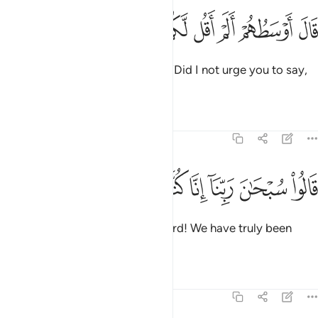
ﱿ
ﲀ
ﲁ
ﲂ
ﲃ
ال اوسطهم الم اقل لكم لولا تسبحون ٢٨
ﲄ
ﲅ
ﲆ
َالَ أَوْسَطُهُمْ أَلَمْ أَقُل لَّكُمْ لَوْلَا تُسَبِّحُونَ ٢٨
The most sensible of them said, “Did I not urge you to say,
‘Allah willing.’?”
Tafsirs
Lessons
Reflections
68:29
ﲇ
ﲈ
ﲉ
ﲊ
الوا سبحان ربنا انا كنا ظالمين ٢٩
ﲋ
ﲌ
ﲍ
َالُوا۟ سُبْحَـٰنَ رَبِّنَآ إِنَّا كُنَّا ظَـٰلِمِينَ ٢٩
They replied, “Glory be to our Lord! We have truly been
wrongdoers.”
Tafsirs
Lessons
Reflections
68:30