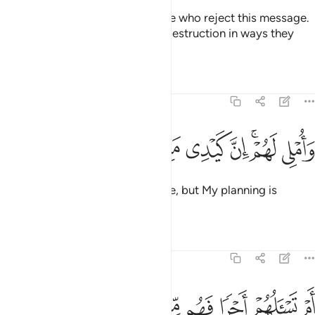
So leave to Me ˹O Prophet˺ those who reject this message.
We will gradually draw them to destruction in ways they
cannot comprehend.
Tafsirs
Lessons
Reflections
68:45
ﱚ
ﱛﱜ
ﱝ
املي لهم ان كيدي متين ٤٥
ﱞ
ﱟ
ﱠ
َأُمْلِى لَهُمْ ۚ إِنَّ كَيْدِى مَتِينٌ ٤٥
I ˹only˺ delay their end for a while, but My planning is
flawless.
Tafsirs
Lessons
Reflections
68:46
ﱡ
ﱢ
ﱣ
ﱤ
ﱥ
م تسالهم اجرا فهم من مغرم مثقلون ٤٦
ﱦ
ﱧ
ﱨ
َمْ تَسْـَٔلُهُمْ أَجْرًۭا فَهُم مِّن مَّغْرَمٍۢ مُّثْقَلُونَ ٤٦