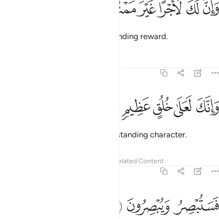
ﲅ
ﲆ
ﲇ
ﲈ
ﲉ
ﲊ
َإِنَّ لَكَ لَأَجْرًا غَيْرَ مَمْنُونٍۢ ٣
You will certainly have a never-ending reward.
Tafsirs
Lessons
Reflections
68:4
ﲋ
ﲌ
ﲍ
انك لعلى خلق عظيم ٤
ﲎ
ﲏ
َإِنَّكَ لَعَلَىٰ خُلُقٍ عَظِيمٍۢ ٤
And you are truly ˹a man˺ of outstanding character.
Tafsirs
Lessons
Reflections
Related Content
68:5
ﲐ
ستبصر ويبصرون ٥
ﲑ
ﲒ
َسَتُبْصِرُ وَيُبْصِرُونَ ٥