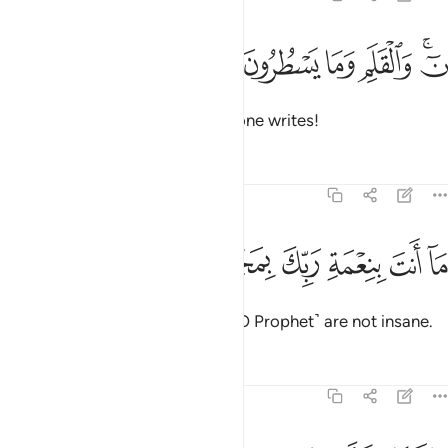
ﱹﱺ
ﱻ
ﱼ
 والقلم وما يسطرون ١
ﱽ
ﱾ
ٓ ۚ وَٱلْقَلَمِ وَمَا يَسْطُرُونَ ١
Nũn. By the pen and what everyone writes!
Tafsirs
Lessons
Reflections
68:2
ﱿ
ﲀ
ﲁ
ا انت بنعمة ربك بمجنون ٢
ﲂ
ﲃ
ﲄ
َآ أَنتَ بِنِعْمَةِ رَبِّكَ بِمَجْنُونٍۢ ٢
By the grace of your Lord, you ˹O Prophet˺ are not insane.
Tafsirs
Lessons
Reflections
68:3
ان لك لاجرا غير ممنون ٣