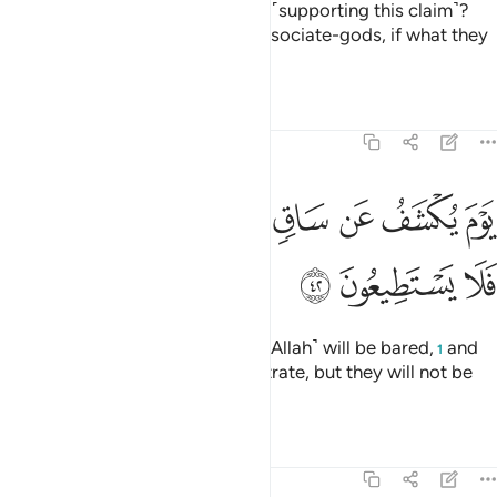
Or do they have associate-gods ˹supporting this claim˺?
Then let them bring forth their associate-gods, if what they
say is true.
Tafsirs
Lessons
Reflections
68:42
ﳧ
ﳨ
ﳩ
ﳪ
ﳫ
ﳬ
وم يكشف عن ساق ويدعون الى السجود فلا يستطيعون ٤٢
ﳭ
َوْمَ يُكْشَفُ عَن سَاقٍۢ وَيُدْعَوْنَ إِلَى ٱلسُّجُودِ فَلَا يَسْتَطِيعُونَ ٤٢
ﳮ
ﳯ
ﳰ
˹Beware of˺ the Day the Shin ˹of Allah˺ will be bared,
and
1
the wicked will be asked to prostrate, but they will not be
able to do so,
Tafsirs
Lessons
Reflections
68:43