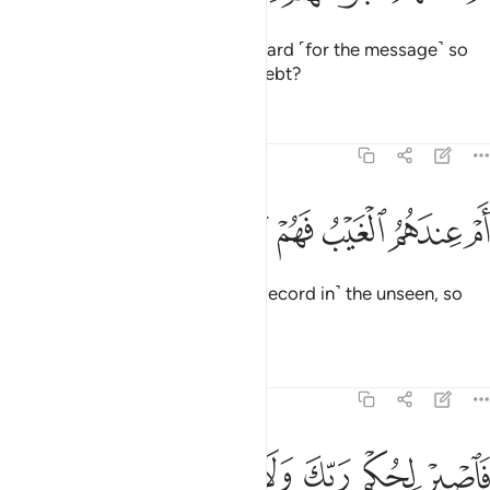
Or are you asking them for a reward ˹for the message˺ so
that they are overburdened by debt?
Tafsirs
Lessons
Reflections
68:47
ﱩ
ﱪ
ﱫ
م عندهم الغيب فهم يكتبون ٤٧
ﱬ
ﱭ
ﱮ
َمْ عِندَهُمُ ٱلْغَيْبُ فَهُمْ يَكْتُبُونَ ٤٧
Or do they have access to ˹the Record in˺ the unseen, so
they copy it ˹for all to see˺?
Tafsirs
Lessons
Reflections
68:48
ﱯ
ﱰ
ﱱ
ﱲ
ﱳ
ﱴ
اصبر لحكم ربك ولا تكن كصاحب الحوت اذ نادى وهو مكظوم ٤٨
ﱵ
َٱصْبِرْ لِحُكْمِ رَبِّكَ وَلَا تَكُن كَصَاحِبِ ٱلْحُوتِ إِذْ نَادَىٰ وَهُوَ مَكْظُومٌۭ ٤٨