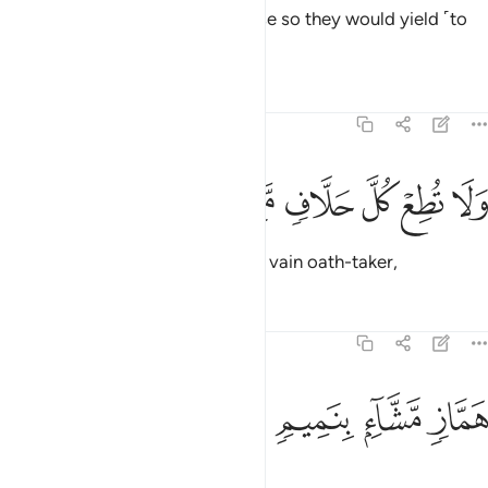
They wish you would compromise so they would yield ˹to
you˺.
Tafsirs
Lessons
Reflections
68:10
ﲫ
ﲬ
ﲭ
لا تطع كل حلاف مهين ١٠
ﲮ
ﲯ
ﲰ
َلَا تُطِعْ كُلَّ حَلَّافٍۢ مَّهِينٍ ١٠
And do not obey the despicable, vain oath-taker,
Tafsirs
Lessons
Reflections
68:11
ﲱ
ماز مشاء بنميم ١١
ﲲ
ﲳ
ﲴ
َمَّازٍۢ مَّشَّآءٍۭ بِنَمِيمٍۢ ١١
slanderer, gossip-monger,