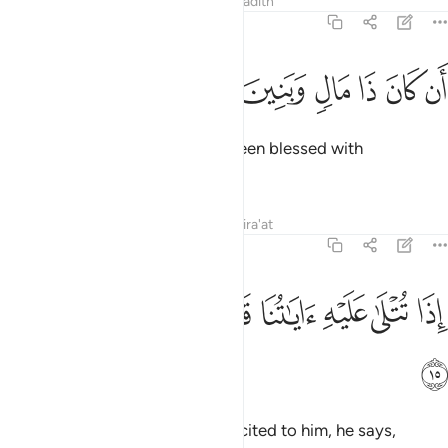
Tafsirs
Lessons
Reflections
Hadith
68:14
ﲿ
ﳀ
ﳁ
ن كان ذا مال وبنين ١٤
ﳂ
ﳃ
ﳄ
َن كَانَ ذَا مَالٍۢ وَبَنِينَ ١٤
Now, ˹simply˺ because he has been blessed with
˹abundant˺ wealth and children,
Tafsirs
Lessons
Reflections
Qira'at
68:15
ﳅ
ﳆ
ﳇ
ﳈ
ﳉ
ذا تتلى عليه اياتنا قال اساطير الاولين ١٥
ﳊ
ﳋ
ِذَا تُتْلَىٰ عَلَيْهِ ءَايَـٰتُنَا قَالَ أَسَـٰطِيرُ ٱلْأَوَّلِينَ ١٥
ﳌ
whenever Our revelations are recited to him, he says,