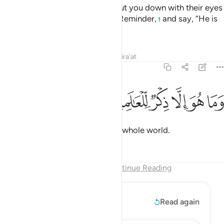
The disbelievers would almost cut you down with their eyes
when they hear ˹you recite˺ the Reminder,
and say, “He is
1
certainly a madman.”
Tafsirs
Lessons
Reflections
Qira'at
68:52
ﲙ
ﲚ
ﲛ
ﲜ
ما هو الا ذكر للعالمين ٥٢
ﲝ
ﲞ
َمَا هُوَ إِلَّا ذِكْرٌۭ لِّلْعَـٰلَمِينَ ٥٢
But it is simply a reminder to the whole world.
Tafsirs
Lessons
Reflections
End of Chapter
Continue Reading
Read More
Read again