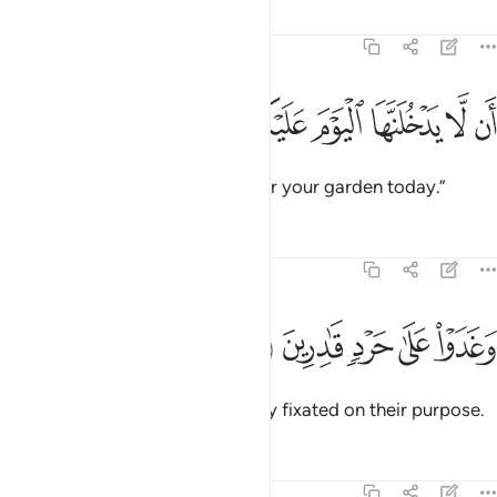
Tafsirs
Lessons
Reflections
68:24
ﱩ
ﱪ
ﱫ
ﱬ
ن لا يدخلنها اليوم عليكم مسكين ٢٤
ﱭ
ﱮ
ﱯ
َن لَّا يَدْخُلَنَّهَا ٱلْيَوْمَ عَلَيْكُم مِّسْكِينٌۭ ٢٤
“Do not let any poor person enter your garden today.”
Tafsirs
Lessons
Reflections
68:25
ﱰ
ﱱ
ﱲ
غدوا على حرد قادرين ٢٥
ﱳ
ﱴ
َغَدَوْا۟ عَلَىٰ حَرْدٍۢ قَـٰدِرِينَ ٢٥
And they proceeded early, totally fixated on their purpose.
Tafsirs
Lessons
Reflections
68:26