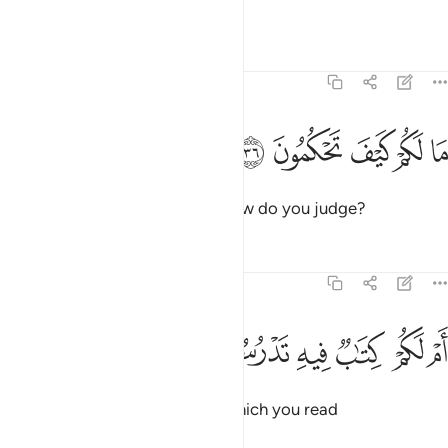
wicked?
Tafsirs
Lessons
Reflections
68:36
ﲻ
ﲼ
ﲽ
ا لكم كيف تحكمون ٣٦
ﲾ
ﲿ
َا لَكُمْ كَيْفَ تَحْكُمُونَ ٣٦
What is the matter with you? How do you judge?
Tafsirs
Lessons
Reflections
68:37
ﳀ
ﳁ
ﳂ
ﳃ
م لكم كتاب فيه تدرسون ٣٧
ﳄ
ﳅ
َمْ لَكُمْ كِتَـٰبٌۭ فِيهِ تَدْرُسُونَ ٣٧
Or do you have a scripture, in which you read