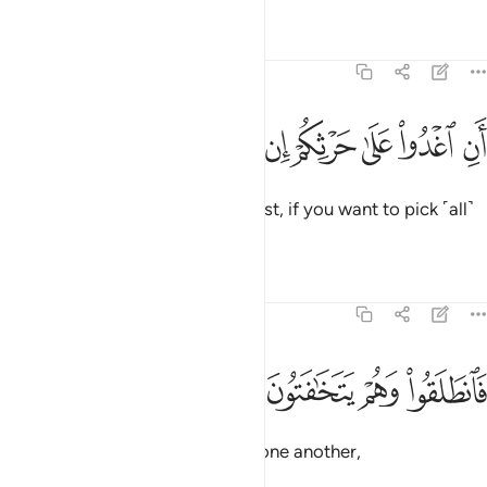
Tafsirs
Lessons
Reflections
68:22
ﱝ
ﱞ
ﱟ
ﱠ
ﱡ
ن اغدوا على حرثكم ان كنتم صارمين ٢٢
ﱢ
ﱣ
ﱤ
َنِ ٱغْدُوا۟ عَلَىٰ حَرْثِكُمْ إِن كُنتُمْ صَـٰرِمِينَ ٢٢
˹saying,˺ “Go early to your harvest, if you want to pick ˹all˺
the fruit.”
Tafsirs
Lessons
Reflections
68:23
ﱥ
ﱦ
انطلقوا وهم يتخافتون ٢٣
ﱧ
ﱨ
َٱنطَلَقُوا۟ وَهُمْ يَتَخَـٰفَتُونَ ٢٣
So they went off, whispering to one another,