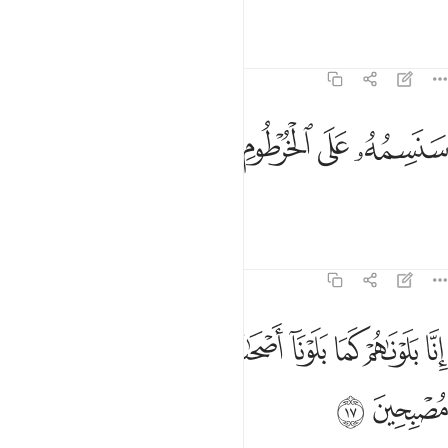
“Ancient fables!”
Tafsirs
Lessons
Reflections
68:16
ﳍ
ﳎ
نسمه على الخرطوم ١٦
ﳏ
ﳐ
َنَسِمُهُۥ عَلَى ٱلْخُرْطُومِ ١٦
We will soon mark his snout.
1
Tafsirs
Lessons
Reflections
68:17
ﱁ
ﱂ
ﱃ
ﱄ
ﱅ
ﱆ
ﱇ
ﱈ
نا بلوناهم كما بلونا اصحاب الجنة اذ اقسموا ليصرمنها مصبحين ١٧
ﱉ
ِنَّا بَلَوْنَـٰهُمْ كَمَا بَلَوْنَآ أَصْحَـٰبَ ٱلْجَنَّةِ إِذْ أَقْسَمُوا۟ لَيَصْرِمُنَّهَا مُصْبِحِينَ ١٧
ﱊ
ﱋ