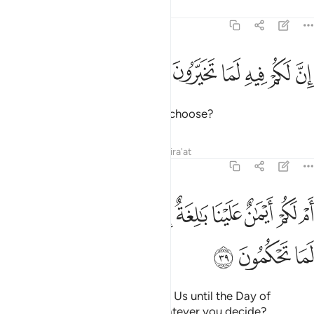
Tafsirs
Lessons
Reflections
68:38
ﳆ
ﳇ
ﳈ
ﳉ
ن لكم فيه لما تخيرون ٣٨
ﳊ
ﳋ
ِنَّ لَكُمْ فِيهِ لَمَا تَخَيَّرُونَ ٣٨
that you will have whatever you choose?
Tafsirs
Lessons
Reflections
Qira'at
68:39
ﳌ
ﳍ
ﳎ
ﳏ
ﳐ
ﳑ
ﳒ
ﳓ
ﳔ
م لكم ايمان علينا بالغة الى يوم القيامة ان لكم لما تحكمون ٣٩
ﳕ
َمْ لَكُمْ أَيْمَـٰنٌ عَلَيْنَا بَـٰلِغَةٌ إِلَىٰ يَوْمِ ٱلْقِيَـٰمَةِ ۙ إِنَّ لَكُمْ لَمَا تَحْكُمُونَ ٣٩
ﳖ
ﳗ
ﳘ
Or do you have oaths binding on Us until the Day of
Judgment that you will have whatever you decide?