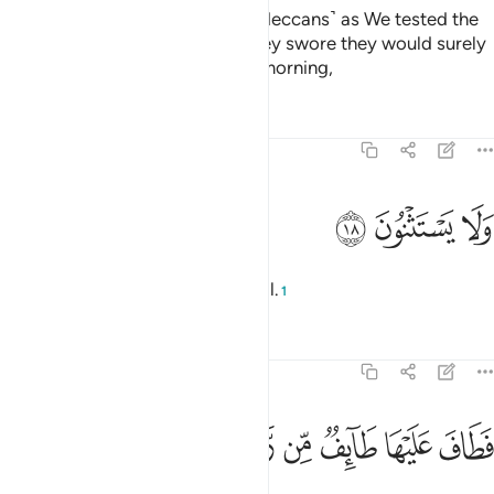
Indeed, We have tested those ˹Meccans˺ as We tested the
owners of the garden—when they swore they would surely
harvest ˹all˺ its fruit in the early morning,
Tafsirs
Lessons
Reflections
68:18
ﱌ
لا يستثنون ١٨
ﱍ
ﱎ
َلَا يَسْتَثْنُونَ ١٨
leaving no thought for Allah’s Will.
1
Tafsirs
Lessons
Reflections
68:19
ﱏ
ﱐ
ﱑ
ﱒ
ﱓ
طاف عليها طايف من ربك وهم نايمون ١٩
ﱔ
ﱕ
ﱖ
َطَافَ عَلَيْهَا طَآئِفٌۭ مِّن رَّبِّكَ وَهُمْ نَآئِمُونَ ١٩