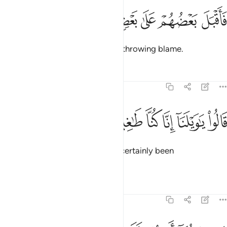
ﲎ
ﲏ
ﲐ
اقبل بعضهم على بعض يتلاومون ٣٠
ﲑ
ﲒ
ﲓ
َأَقْبَلَ بَعْضُهُمْ عَلَىٰ بَعْضٍۢ يَتَلَـٰوَمُونَ ٣٠
Then they turned on each other, throwing blame.
Tafsirs
Lessons
Reflections
68:31
ﲔ
ﲕ
ﲖ
ﲗ
الوا يا ويلنا انا كنا طاغين ٣١
ﲘ
ﲙ
َالُوا۟ يَـٰوَيْلَنَآ إِنَّا كُنَّا طَـٰغِينَ ٣١
They said, “Woe to us! We have certainly been
transgressors.
Tafsirs
Lessons
Reflections
68:32
سى ربنا ان يبدلنا خيرا منها انا الى ربنا راغبون ٣٢