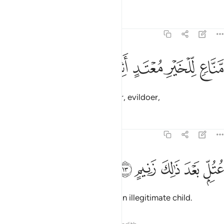
Tafsirs
Lessons
Reflections
68:12
ﲵ
ﲶ
ناع للخير معتد اثيم ١٢
ﲷ
ﲸ
ﲹ
َّنَّاعٍۢ لِّلْخَيْرِ مُعْتَدٍ أَثِيمٍ ١٢
withholder of good, transgressor, evildoer,
Tafsirs
Lessons
Reflections
68:13
ﲺ
ﲻ
تل بعد ذالك زنيم ١٣
ﲼ
ﲽ
ﲾ
ُتُلٍّۭ بَعْدَ ذَٰلِكَ زَنِيمٍ ١٣
brute, and—on top of all that—an illegitimate child.