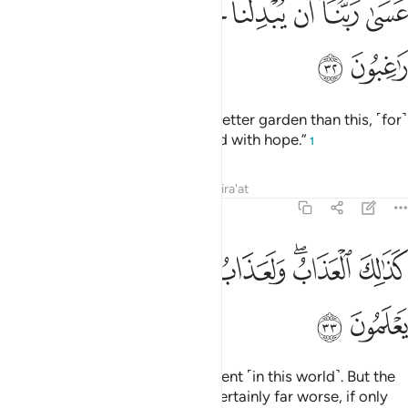
ﲚ
ﲛ
ﲜ
ﲝ
ﲞ
ﲟ
ﲠ
ﲡ
ﲢ
َسَىٰ رَبُّنَآ أَن يُبْدِلَنَا خَيْرًۭا مِّنْهَآ إِنَّآ إِلَىٰ رَبِّنَا رَٰغِبُونَ ٣٢
ﲣ
ﲤ
We trust our Lord will give us a better garden than this, ˹for˺
we are indeed turning to our Lord with hope.”
1
Tafsirs
Lessons
Reflections
Qira'at
68:33
ﲥ
ﲦﲧ
ﲨ
ﲩ
ذالك العذاب ولعذاب الاخرة اكبر لو كانوا يعلمون ٣٣
ﲪﲫ
ﲬ
ﲭ
َذَٰلِكَ ٱلْعَذَابُ ۖ وَلَعَذَابُ ٱلْـَٔاخِرَةِ أَكْبَرُ ۚ لَوْ كَانُوا۟ يَعْلَمُونَ ٣٣
ﲮ
ﲯ
That is the ˹way of Our˺ punishment ˹in this world˺. But the
punishment of the Hereafter is certainly far worse, if only