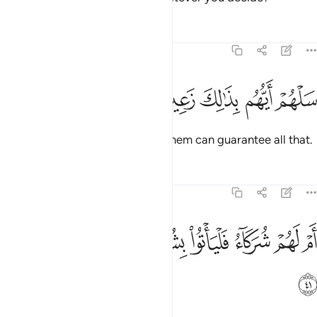
Tafsirs
Lessons
Reflections
68:40
ﳙ
ﳚ
لهم ايهم بذالك زعيم ٤٠
ﳛ
ﳜ
ﳝ
َلْهُمْ أَيُّهُم بِذَٰلِكَ زَعِيمٌ ٤٠
Ask them ˹O Prophet˺ which of them can guarantee all that.
Tafsirs
Lessons
Reflections
68:41
ﳞ
ﳟ
ﳠ
ﳡ
ﳢ
ﳣ
م لهم شركاء فلياتوا بشركايهم ان كانوا صادقين ٤١
ﳤ
ﳥ
َمْ لَهُمْ شُرَكَآءُ فَلْيَأْتُوا۟ بِشُرَكَآئِهِمْ إِن كَانُوا۟ صَـٰدِقِينَ ٤١
ﳦ