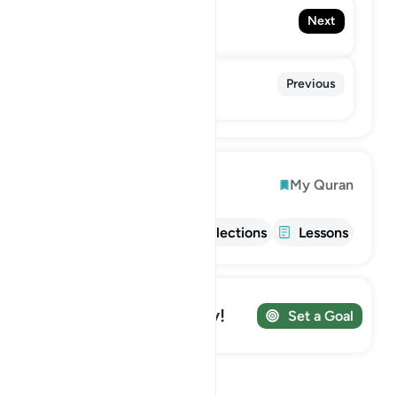
69. Al-Haqqah
Next
The Reality
67. Al-Mulk
Previous
The Sovereignty
Explore
My Quran
Info
Tafsir
Reflections
Lessons
Track your Journey!
Set a Goal