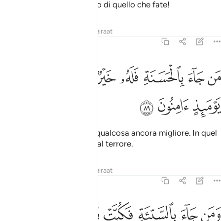
cosa
. Egli è ben informato di quello che fate!
1
Tafsir
Lezioni
Riflessi
Qiraat
27:89
ﱁ
ﱂ
ﱃ
ﱄ
ﱅ
ﱆ
ﱇ
ن جاء بالحسنة فله خير منها وهم من فزع يوميذ امنون ٨٩
ﱈ
ﱉ
َن جَآءَ بِٱلْحَسَنَةِ فَلَهُۥ خَيْرٌۭ مِّنْهَا وَهُم مِّن فَزَعٍۢ يَوْمَئِذٍ ءَامِنُونَ ٨٩
ﱊ
ﱋ
ﱌ
Chi verrà con il bene avrà qualcosa ancora migliore. In quel
Giorno saranno al sicuro dal terrore.
Tafsir
Lezioni
Riflessi
Qiraat
27:90
ﱍ
ﱎ
ﱏ
ﱐ
ﱑ
ﱒ
ﱓ
من جاء بالسيية فكبت وجوههم في النار هل تجزون الا ما كنتم تعملون ٩٠
َمَن جَآءَ بِٱلسَّيِّئَةِ فَكُبَّتْ وُجُوهُهُمْ فِى ٱلنَّارِ هَلْ تُجْزَوْنَ إِلَّا مَا كُنتُمْ تَعْمَلُونَ