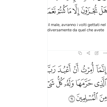
ﱔ
ﱕ
ﱖ
ﱗ
ﱘ
ﱙ
ﱚ
E coloro che verranno con il male, avranno i volti gettati nel
Fuoco: «Siete compensati diversamente da quel che avete
operato?».
Tafsir
Lezioni
Riflessi
27:91
ﱛ
ﱜ
ﱝ
ﱞ
ﱟ
ﱠ
ﱡ
نما امرت ان اعبد رب هاذه البلدة الذي حرمها وله كل شيء وامرت ان ا
ِنَّمَآ أُمِرْتُ أَنْ أَعْبُدَ رَبَّ هَـٰذِهِ ٱلْبَلْدَةِ ٱلَّذِى حَرَّمَهَا وَلَهُۥ كُ
ﱢ
ﱣ
ﱤ
ﱥ
ﱦﱧ
ﱨ
ﱩ
ﱪ
ﱫ
ﱬ
ﱭ