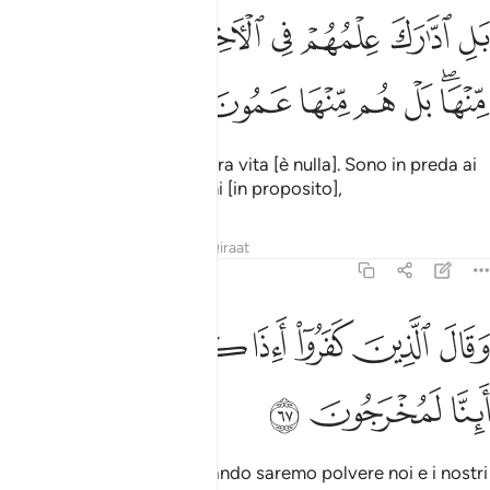
ﱧ
ﱨ
ﱩ
ﱪ
ﱫﱬ
ﱭ
ﱮ
ﱯ
ل ادارك علمهم في الاخرة بل هم في شك منها بل هم منها عمون ٦٦
ﱰ
َلِ ٱدَّٰرَكَ عِلْمُهُمْ فِى ٱلْـَٔاخِرَةِ ۚ بَلْ هُمْ فِى شَكٍّۢ مِّنْهَا ۖ بَلْ هُم مِّنْهَا عَمُونَ ٦٦
ﱱﱲ
ﱳ
ﱴ
ﱵ
ﱶ
ﱷ
La loro conoscenza dell’altra vita [è nulla]. Sono in preda ai
dubbi, sono del tutto ciechi [in proposito],
Tafsir
Lezioni
Riflessi
Qiraat
27:67
ﱸ
ﱹ
ﱺ
ﱻ
ﱼ
قال الذين كفروا ااذا كنا ترابا واباونا اينا لمخرجون ٦٧
ﱽ
ﱾ
َقَالَ ٱلَّذِينَ كَفَرُوٓا۟ أَءِذَا كُنَّا تُرَٰبًۭا وَءَابَآؤُنَآ أَئِنَّا لَمُخْرَجُونَ ٦٧
ﱿ
ﲀ
ﲁ
I miscredenti dicono: «Quando saremo polvere noi e i nostri