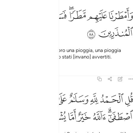
ﱛ
ﱜ
ﱝﱞ
امطرنا عليهم مطرا فساء مطر المنذرين ٥٨
ﱟ
ﱠ
َأَمْطَرْنَا عَلَيْهِم مَّطَرًۭا ۖ فَسَآءَ مَطَرُ ٱلْمُنذَرِينَ ٥٨
ﱡ
ﱢ
Facemmo scendere su di loro una pioggia, una pioggia
orribile su coloro che erano stati [invano] avvertiti.
Tafsir
Lezioni
Riflessi
27:59
ﱣ
ﱤ
ﱥ
ﱦ
ﱧ
ﱨ
ﱩ
ل الحمد لله وسلام على عباده الذين اصطفى الله خير اما يشركون ٥٩
ُلِ ٱلْحَمْدُ لِلَّهِ وَسَلَـٰمٌ عَلَىٰ عِبَادِهِ ٱلَّذِينَ ٱصْطَفَىٰٓ ۗ ءَآللَّهُ خَيْرٌ أَمَّا يُشْرِكُونَ ٥٩
ﱪﱫ
ﱬ
ﱭ
ﱮ
ﱯ
ﱰ