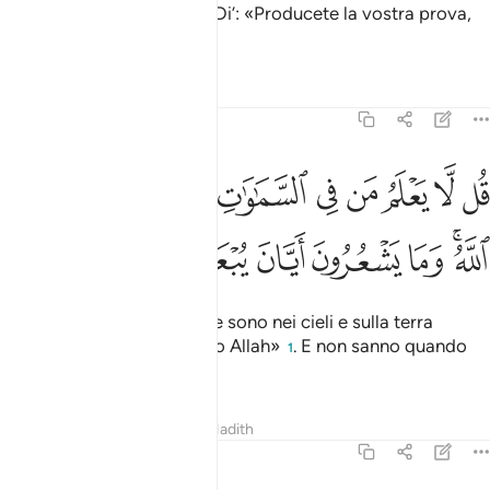
divinità assieme ad Allah? Di’: «Producete la vostra prova,
se siete veridici».
Tafsir
Lezioni
Riflessi
27:65
ﱗ
ﱘ
ﱙ
ﱚ
ﱛ
ﱜ
ﱝ
ﱞ
ﱟ
ل لا يعلم من في السماوات والارض الغيب الا الله وما يشعرون ايان يبعث
ُل لَّا يَعْلَمُ مَن فِى ٱلسَّمَـٰوَٰتِ وَٱلْأَرْضِ ٱلْغَيْبَ إِلَّا ٱللَّهُ ۚ وَمَا يَشْعُرُونَ أَيَّانَ يُبْعَ
ﱠﱡ
ﱢ
ﱣ
ﱤ
ﱥ
ﱦ
Di’: «Nessuno di coloro che sono nei cieli e sulla terra
conosce l’invisibile, eccetto Allah»
. E non sanno quando
1
saranno resuscitati.
Tafsir
Lezioni
Riflessi
Hadith
27:66