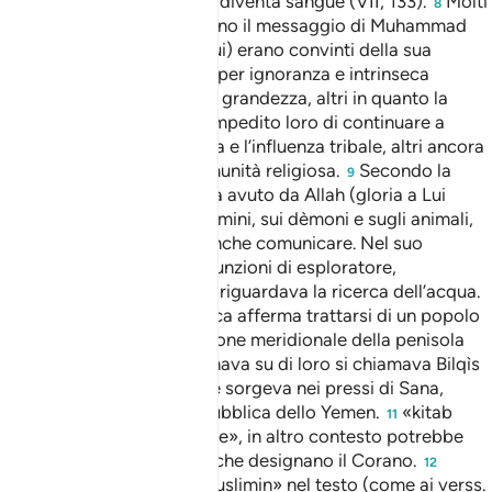
rane e l’acqua del Nilo che diventa sangue (VII, 133).
Molti
8
di quelli che non accettarono il messaggio di Muhammad
(pace e benedizioni su di lui) erano convinti della sua
veridicità. Alcuni lo fecero per ignoranza e intrinseca
incapacità di percepirne la grandezza, altri in quanto la
shariah islamica avrebbe impedito loro di continuare a
prevaricare usando la forza e l’influenza tribale, altri ancora
per interesse di clan o comunità religiosa.
Secondo la
9
tradizione Salomone aveva avuto da Allah (gloria a Lui
l’Altissimo) potere sugli uomini, sui dèmoni e sugli animali,
con questi ultimi poteva anche comunicare. Nel suo
esercito l’upupa aveva le funzioni di esploratore,
soprattutto per quello che riguardava la ricerca dell’acqua.
«Sabâ»: l’esegesi classica afferma trattarsi di un popolo
10
che abitava lo Yemen, regione meridionale della penisola
arabica. La regina che regnava su di loro si chiamava Bilqìs
e abitava in un palazzo che sorgeva nei pressi di Sana,
l’attuale capitale della repubblica dello Yemen.
«kitab
11
karîm»: lett. «uno scri nobile», in altro contesto potrebbe
essere una delle locuzioni che designano il Corano.
12
«sottomessi ad Allah»: «muslimin» nel testo (come ai verss.