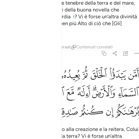
Non è Lui Che vi guida nelle tenebre della terra e del mare,
Colui Che invia i venti nunzi della buona novella che
precedono la Sua misericordia
? Vi è forse un’altra divinità
1
assieme ad Allah? Allah è ben più Alto di ciò che [Gli]
associano.
Tafsir
Lezioni
Riflessi
Qiraat
Contenuti correlati
27:64
ﱁ
ﱂ
ﱃ
ﱄ
ﱅ
ﱆ
ﱇ
ﱈ
من يبدا الخلق ثم يعيده ومن يرزقكم من السماء والارض االاه مع الله قل 
َمَّن يَبْدَؤُا۟ ٱلْخَلْقَ ثُمَّ يُعِيدُهُۥ وَمَن يَرْزُقُكُم مِّنَ ٱلسَّمَآءِ وَٱلْأَرْضِ ۗ أَءِلَـ
ﱉ
ﱊﱋ
ﱌ
ﱍ
ﱎﱏ
ﱐ
ﱑ
ﱒ
ﱓ
ﱔ
ﱕ
ﱖ
Non è Lui Che ha dato inizio alla creazione e la reitera, Colui
Che vi nutre dal cielo e dalla terra? Vi è forse un’altra