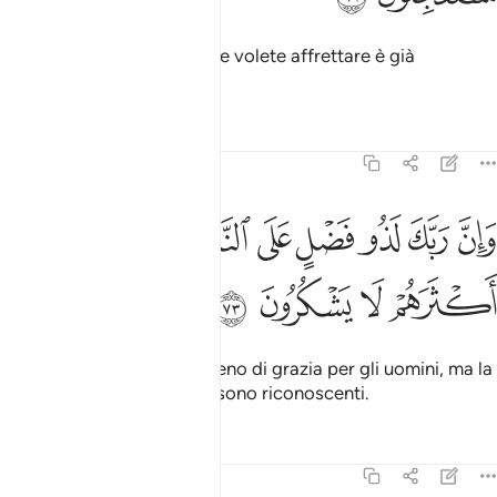
Di’: «Forse parte di quel che volete affrettare è già
imminente».
Tafsir
Lezioni
Riflessi
27:73
ﲵ
ﲶ
ﲷ
ﲸ
ﲹ
ﲺ
ﲻ
ان ربك لذو فضل على الناس ولاكن اكثرهم لا يشكرون ٧٣
َإِنَّ رَبَّكَ لَذُو فَضْلٍ عَلَى ٱلنَّاسِ وَلَـٰكِنَّ أَكْثَرَهُمْ لَا يَشْكُرُونَ ٧٣
ﲼ
ﲽ
ﲾ
ﲿ
In verità il tuo Signore è pieno di grazia per gli uomini, ma la
maggior parte di loro non sono riconoscenti.
Tafsir
Lezioni
Riflessi
27:74