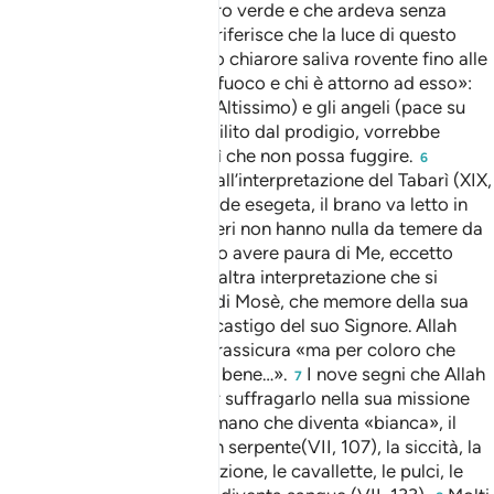
che divampava da un albero verde e che ardeva senza
consumarlo. La tradizione riferisce che la luce di questo
fuoco era verdastra e il suo chiarore saliva rovente fino alle
nuvole.
«Colui Che è nel fuoco e chi è attorno ad esso»:
4
Allah Stesso (gloria a Lui l’Altissimo) e gli angeli (pace su
tutti loro).
Mosè è annichilito dal prodigio, vorrebbe
5
sottrarsi, ma qualcosa fa sì che non possa fuggire.
6
Abbiamo tradotto in base all’interpretazione del Tabarì (XIX,
137). Secondo questo grande esegeta, il brano va letto in
questi termini: «i messaggeri non hanno nulla da temere da
Me. Gli altri uomini possono avere paura di Me, eccetto
coloro che…». C’è forse un’altra interpretazione che si
riferisce al caso specifico di Mosè, che memore della sua
condotta passata, teme il castigo del suo Signore. Allah
(gloria a Lui l’Altissimo) lo rassicura «ma per coloro che
sostituiscono il male con il bene…».
I nove segni che Allah
7
Altissimo dette a Mosè per suffragarlo nella sua missione
presso Faraone, oltre alla mano che diventa «bianca», il
bastone che si trasforma in serpente(VII, 107), la siccità, la
carestia (VII, 130), l’inondazione, le cavallette, le pulci, le