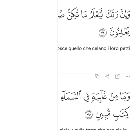
ﳀ
ﳁ
ﳂ
ﳃ
ﳄ
ان ربك ليعلم ما تكن صدورهم وما يعلنون ٧٤
ﳅ
ﳆ
َإِنَّ رَبَّكَ لَيَعْلَمُ مَا تُكِنُّ صُدُورُهُمْ وَمَا يُعْلِنُونَ ٧٤
ﳇ
ﳈ
In verità il tuo Signore conosce quello che celano i loro petti
e ciò che palesano.
Tafsir
Lezioni
Riflessi
27:75
ﳉ
ﳊ
ﳋ
ﳌ
ﳍ
ما من غايبة في السماء والارض الا في كتاب مبين ٧٥
ﳎ
ﳏ
ﳐ
َمَا مِنْ غَآئِبَةٍۢ فِى ٱلسَّمَآءِ وَٱلْأَرْضِ إِلَّا فِى كِتَـٰبٍۢ مُّبِينٍ ٧٥
ﳑ
ﳒ
ﳓ