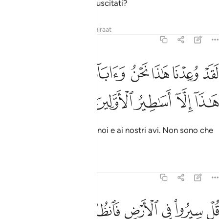
avi, veramente saremo resuscitati?
Tafsir
Lezioni
Riflessi
Qiraat
27:68
ﲂ
ﲃ
ﲄ
ﲅ
ﲆ
ﲇ
ﲈ
قد وعدنا هاذا نحن واباونا من قبل ان هاذا الا اساطير الاولين ٦٨
ﲉ
َقَدْ وُعِدْنَا هَـٰذَا نَحْنُ وَءَابَآؤُنَا مِن قَبْلُ إِنْ هَـٰذَآ إِلَّآ أَسَـٰطِي
ﲊ
ﲋ
ﲌ
ﲍ
ﲎ
Già ci è stato promesso, a noi e ai nostri avi. Non sono che
favole degli antichi».
Tafsir
Lezioni
Riflessi
27:69
ﲏ
ﲐ
ﲑ
ﲒ
ﲓ
ﲔ
ل سيروا في الارض فانظروا كيف كان عاقبة المجرمين ٦٩
ﲕ
ُلْ سِيرُوا۟ فِى ٱلْأَرْضِ فَٱنظُرُوا۟ كَيْفَ كَانَ عَـٰقِبَةُ ٱلْمُجْرِمِينَ ٩