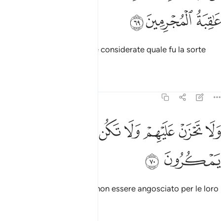
ﲖ
ﲗ
ﲘ
Di’: «Viaggiate sulla terra e considerate quale fu la sorte
degli iniqui».
Tafsir
Lezioni
Riflessi
27:70
ﲙ
ﲚ
ﲛ
ﲜ
ﲝ
ﲞ
لا تحزن عليهم ولا تكن في ضيق مما يمكرون ٧٠
ﲟ
ﲠ
َلَا تَحْزَنْ عَلَيْهِمْ وَلَا تَكُن فِى ضَيْقٍۢ مِّمَّا يَمْكُرُونَ ٧٠
ﲡ
ﲢ
Non ti affliggere per loro, non essere angosciato per le loro
trame.