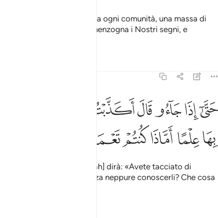
In quel Giorno riuniremo, da ogni comunità, una massa di
coloro che tacciarono di menzogna i Nostri segni, e
saranno divisi in schiere.
Tafsir
Lezioni
Riflessi
27:84
ﲓ
ﲔ
ﲕ
ﲖ
ﲗ
ﲘ
ﲙ
ﲚ
تى اذا جاءوا قال اكذبتم باياتي ولم تحيطوا بها علما اماذا كنتم تعملون ٨٤
َتَّىٰٓ إِذَا جَآءُو قَالَ أَكَذَّبْتُم بِـَٔايَـٰتِى وَلَمْ تُحِيطُوا۟ بِهَا عِلْمًا أَمَّاذَا كُنتُمْ تَعْمَلُون
ﲛ
ﲜ
ﲝ
ﲞ
ﲟ
ﲠ
Quando saranno colà, [Allah] dirà: «Avete tacciato di
menzogna i Miei segni senza neppure conoscerli? Che cosa
dunque avete fatto?».
Tafsir
Lezioni
Riflessi