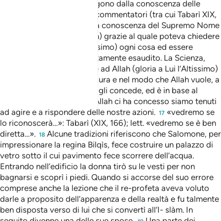
straordinari poteri provengono dalla conoscenza delle
Scritture e pertanto molti commentatori (tra cui Tabarì XIX,
hanno scritto che egli era a conoscenza del Supremo Nome
di Allah (al-lsmu- 1-A’dham) grazie al quale poteva chiedere
ad Allah (gloria a Lui l’Altissimo) ogni cosa ed essere
costantemente e immediatamente esaudito. La Scienza,
tutta la Scienza appartiene ad Allah (gloria a Lui l’Altissimo)
e l’uomo conosce nella misura e nel modo che Allah vuole, a
seconda del livello che Lui gli concede, ed è in base al
livello di conoscenza che Allah ci ha concesso siamo tenuti
ad agire e a rispondere delle nostre azioni.
«vedremo se
17
lo riconoscerà…»: Tabarì (XIX, 166); lett. «vedremo se è ben
diretta…».
Alcune tradizioni riferiscono che Salomone, per
18
impressionare la regina Bilqìs, fece costruire un palazzo di
vetro sotto il cui pavimento fece scorrere dell’acqua.
Entrando nell’edificio la donna tirò su le vesti per non
bagnarsi e scoprì i piedi. Quando si accorse del suo errore
comprese anche la lezione che il re-profeta aveva voluto
darle a proposito dell’apparenza e della realtà e fu talmente
ben disposta verso di lui che si convertì all’I- slàm. In
seguito divenne una delle sue spose.
Una parte dei