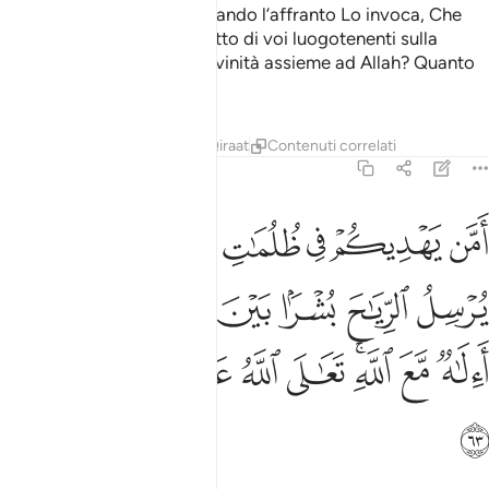
Non è Lui Che risponde quando l’affranto Lo invoca, Che
libera dal male e Che ha fatto di voi luogotenenti sulla
terra? Vi è forse un’altra divinità assieme ad Allah? Quanto
poco riflettete!
Tafsir
Lezioni
Riflessi
Qiraat
Contenuti correlati
27:63
ﲺ
ﲻ
ﲼ
ﲽ
ﲾ
ﲿ
ﳀ
من يهديكم في ظلمات البر والبحر ومن يرسل الرياح بشرا بين يدي رحمته 
َمَّن يَهْدِيكُمْ فِى ظُلُمَـٰتِ ٱلْبَرِّ وَٱلْبَحْرِ وَمَن يُرْسِلُ ٱلرِّيَـٰحَ بُشْرًۢا بَيْنَ يَدَىْ رَحْمَت
ﳁ
ﳂ
ﳃ
ﳄ
ﳅ
ﳆﳇ
ﳈ
ﳉ
ﳊﳋ
ﳌ
ﳍ
ﳎ
ﳏ
ﳐ