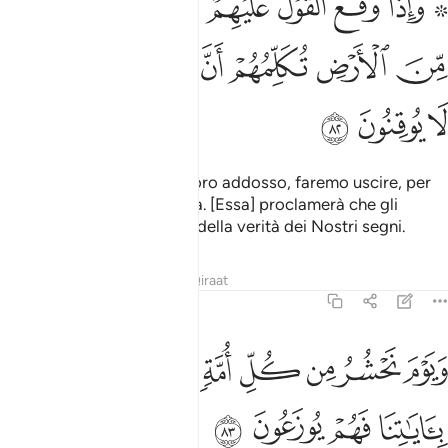
ﱵ ﱶ
ﱷ
ﱸ
ﱹ
ﱺ
ﱻ
ﱼ
َإِذَا وَقَعَ ٱلْقَوْلُ عَلَيْهِمْ أَخْرَجْنَا لَهُمْ دَآبَّةًۭ مِّنَ ٱلْأَرْضِ تُكَلِّمُهُمْ أَنَّ ٱلنَّاسَ 
ﱽ
ﱾ
ﱿ
ﲀ
ﲁ
ﲂ
ﲃ
ﲄ
ﲅ
ﲆ
Quando il Decreto cadrà loro addosso, faremo uscire, per
loro, una bestia
dalla terra. [Essa] proclamerà che gli
1
uomini non erano convinti della verità dei Nostri segni.
Tafsir
Lezioni
Riflessi
Qiraat
27:83
ﲇ
ﲈ
ﲉ
ﲊ
ﲋ
ﲌ
ﲍ
يوم نحشر من كل امة فوجا ممن يكذب باياتنا فهم يوزعون ٨٣
ﲎ
َيَوْمَ نَحْشُرُ مِن كُلِّ أُمَّةٍۢ فَوْجًۭا مِّمَّن يُكَذِّبُ بِـَٔايَـٰتِنَا فَهُمْ يُوزَعُونَ ٨٣
ﲏ
ﲐ
ﲑ
ﲒ