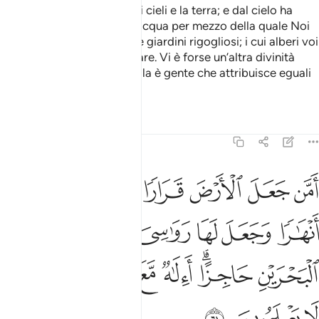
Egli è Colui Che ha creato i cieli e la terra; e dal cielo ha
fatto scendere per voi un’acqua per mezzo della quale Noi
abbiamo fatto germogliare giardini rigogliosi; i cui alberi voi
non sapreste far germogliare. Vi è forse un’altra divinità
assieme ad Allah? No, quella è gente che attribuisce eguali
[ad Allah]
.
1
Tafsir
Lezioni
Riflessi
27:61
ﲏ
ﲐ
ﲑ
ﲒ
ﲓ
ﲔ
من جعل الارض قرارا وجعل خلالها انهارا وجعل لها رواسي وجعل بين البحر
َمَّن جَعَلَ ٱلْأَرْضَ قَرَارًۭا وَجَعَلَ خِلَـٰلَهَآ أَنْهَـٰرًۭا وَجَعَلَ لَهَا رَوَٰسِىَ وَجَعَلَ بَيْنَ ٱلْبَحْرَ
ﲕ
ﲖ
ﲗ
ﲘ
ﲙ
ﲚ
ﲛ
ﲜﲝ
ﲞ
ﲟ
ﲠﲡ
ﲢ
ﲣ
ﲤ
ﲥ
ﲦ