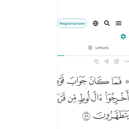
Registrazione
27. An-Naml
Versetto per versetto
Lettura
Traduzione
: Hamza Roberto Piccardo
27:56
ﱁ ﱂ
ﱃ
ﱄ
ﱅ
ﱆ
ﱇ
ﱈ
ما كان جواب قومه الا ان قالوا اخرجوا ال لوط من قريتكم انهم اناس ي
َمَا كَانَ جَوَابَ قَوْمِهِۦٓ إِلَّآ أَن قَالُوٓا۟ أَخْرِجُوٓا۟ ءَالَ لُوطٍۢ مِّن قَرْيَتِكُمْ ۖ 
ﱉ
ﱊ
ﱋ
ﱌ
ﱍﱎ
ﱏ
ﱐ
ﱑ
ﱒ