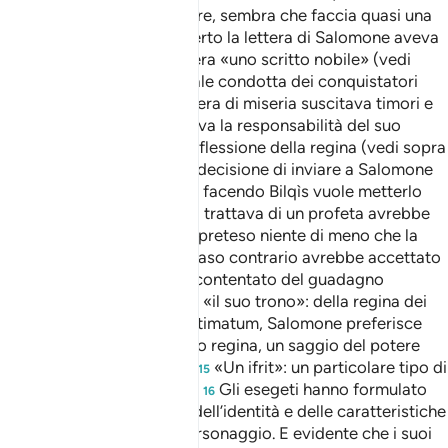
e 42).
È la regina a parlare, sembra che faccia quasi una
13
riflessione ad alta voce. Certo la lettera di Salomone aveva
in sé qualcosa di diverso, era «uno scritto nobile» (vedi
sopra nota tuttavia l’abituale condotta dei conquistatori
grondante di sangue e foriera di miseria suscitava timori e
diffidenze in Bilqìs che aveva la responsabilità del suo
popolo.
Si conclude la riflessione della regina (vedi sopra
14
nota al vers. con la saggia decisione di inviare a Salomone
uno splendido regalo. Così facendo Bilqìs vuole metterlo
alla prova. Se veramente si trattava di un profeta avrebbe
rifiutato il dono e avrebbe preteso niente di meno che la
conversione dei Sabâ’. In caso contrario avrebbe accettato
il presente e si sarebbe accontentato del guadagno
materiale (Tabarì XIX, 155). «il suo trono»: della regina dei
Sabâ’. Nonostante il suo ultimatum, Salomone preferisce
mostrare ai Sabâ’ e alla loro regina, un saggio del potere
che Allah gli ha concesso.
«Un ifrit»: un particolare tipo di
15
dèmone, potente e astuto.
Gli esegeti hanno formulato
16
molte ipotesi a proposito dell’identità e delle caratteristiche
di questo stupefacente personaggio. E evidente che i suoi