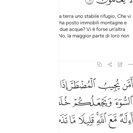
Non è Lui Che ha fatto della terra uno stabile rifugio, Che vi
ha fatto scorrere i fiumi, vi ha posto immobili montagne e
stabilito una barriera tra le due acque? Vi è forse un’altra
divinità assieme ad Allah? No, la maggior parte di loro non
sanno.
Tafsir
Lezioni
Riflessi
27:62
ﲧ
ﲨ
ﲩ
ﲪ
ﲫ
ﲬ
من يجيب المضطر اذا دعاه ويكشف السوء ويجعلكم خلفاء الارض االاه مع ا
َمَّن يُجِيبُ ٱلْمُضْطَرَّ إِذَا دَعَاهُ وَيَكْشِفُ ٱلسُّوٓءَ وَيَجْعَلُكُمْ خُلَفَآءَ ٱلْأَرْضِ ۗ أ
ﲭ
ﲮ
ﲯ
ﲰﲱ
ﲲ
ﲳ
ﲴﲵ
ﲶ
ﲷ
ﲸ
ﲹ