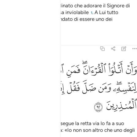
In verità non mi è stato ordinato che adorare il Signore di
questa città che Egli ha resa inviolabile
. A Lui tutto
1
[appartiene] e mi ha comandato di essere uno dei
musulmani
Tafsir
Lezioni
Riflessi
27:92
ﱮ
ﱯ
ﱰﱱ
ﱲ
ﱳ
ﱴ
ﱵ
ان اتلو القران فمن اهتدى فانما يهتدي لنفسه ومن ضل فقل انما انا من ا
َأَنْ أَتْلُوَا۟ ٱلْقُرْءَانَ ۖ فَمَنِ ٱهْتَدَىٰ فَإِنَّمَا يَهْتَدِى لِنَفْسِهِۦ ۖ و
ﱶﱷ
ﱸ
ﱹ
ﱺ
ﱻ
ﱼ
ﱽ
ﱾ
ﱿ
e di recitare il Corano. Chi segue la retta via lo fa a suo
vantaggio. E di’ a chi si svia: «Io non son altro che uno degli
ammonitori».