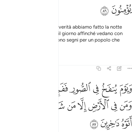
ﲹ
ﲺ
Non han forse visto che in verità abbiamo fatto la notte
affinché riposino in essa e il giorno affinché vedano con
chiarezza? Invero questi sono segni per un popolo che
crede!
Tafsir
Lezioni
Riflessi
27:87
ﲻ
ﲼ
ﲽ
ﲾ
ﲿ
ﳀ
ﳁ
ﳂ
يوم ينفخ في الصور ففزع من في السماوات ومن في الارض الا من شاء ال
َيَوْمَ يُنفَخُ فِى ٱلصُّورِ فَفَزِعَ مَن فِى ٱلسَّمَـٰوَٰتِ وَمَن فِى ٱلْأَرْضِ إِلَّا مَن شَآءَ ٱللَّه
ﳃ
ﳄ
ﳅ
ﳆ
ﳇ
ﳈ
ﳉﳊ
ﳋ
ﳌ
ﳍ
ﳎ