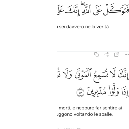
ﱐ
ﱑ
ﱒﱓ
ﱔ
توكل على الله انك على الحق المبين ٧٩
ﱕ
ﱖ
ﱗ
ﱘ
َتَوَكَّلْ عَلَى ٱللَّهِ ۖ إِنَّكَ عَلَى ٱلْحَقِّ ٱلْمُبِينِ ٧٩
Confida dunque in Allah: tu sei davvero nella verità
chiarissima.
Tafsir
Lezioni
Riflessi
27:80
ﱙ
ﱚ
ﱛ
ﱜ
ﱝ
ﱞ
ﱟ
نك لا تسمع الموتى ولا تسمع الصم الدعاء اذا ولوا مدبرين ٨٠
ﱠ
ِنَّكَ لَا تُسْمِعُ ٱلْمَوْتَىٰ وَلَا تُسْمِعُ ٱلصُّمَّ ٱلدُّعَآءَ إِذَا وَلَّوْا۟ مُدْبِرِينَ ٨٠
ﱡ
ﱢ
ﱣ
ﱤ
Certo non puoi far sentire i morti, e neppure far sentire ai
sordi il richiamo, quando fuggono voltando le spalle.