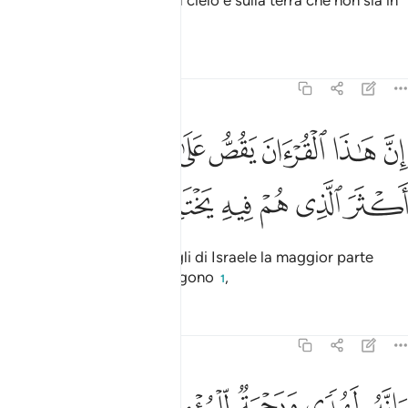
Non c’è nulla di occulto nel cielo e sulla terra che non sia in
un Libro chiarissimo.
Tafsir
Lezioni
Riflessi
27:76
ﳔ
ﳕ
ﳖ
ﳗ
ﳘ
ﳙ
ﳚ
ن هاذا القران يقص على بني اسراييل اكثر الذي هم فيه يختلفون ٧٦
ِنَّ هَـٰذَا ٱلْقُرْءَانَ يَقُصُّ عَلَىٰ بَنِىٓ إِسْرَٰٓءِيلَ أَكْثَرَ ٱلَّذِى هُمْ فِيهِ يَخْتَلِفُونَ ٧٦
ﳛ
ﳜ
ﳝ
ﳞ
ﳟ
ﳠ
Questo Corano narra ai Figli di Israele la maggior parte
delle cose sulle quali divergono
,
1
Tafsir
Lezioni
Riflessi
27:77
انه لهدى ورحمة للمومنين ٧٧