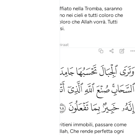
E, nel Giorno in cui sarà soffiato nella Tromba, saranno
atterriti tutti coloro che sono nei cieli e tutti coloro che
sono sulla terra, eccetto coloro che Allah vorrà. Tutti
torneranno a Lui umiliandosi.
Tafsir
Lezioni
Riflessi
Qiraat
27:88
ﳏ
ﳐ
ﳑ
ﳒ
ﳓ
ﳔ
ﳕ
ترى الجبال تحسبها جامدة وهي تمر مر السحاب صنع الله الذي اتقن كل ش
َتَرَى ٱلْجِبَالَ تَحْسَبُهَا جَامِدَةًۭ وَهِىَ تَمُرُّ مَرَّ ٱلسَّحَابِ ۚ صُنْعَ ٱللَّهِ ٱلَّذِىٓ 
ﳖﳗ
ﳘ
ﳙ
ﳚ
ﳛ
ﳜ
ﳝﳞ
ﳟ
ﳠ
ﳡ
ﳢ
ﳣ
E vedrai le montagne, che ritieni immobili, passare come
fossero nuvole. Opera di Allah, Che rende perfetta ogni