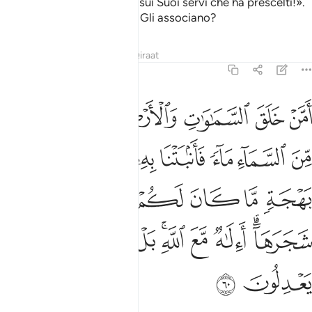
Di’ : «Lode ad Allah e pace sui Suoi servi che ha prescelti!».
E migliore Allah o quel che Gli associano?
Tafsir
Lezioni
Riflessi
Qiraat
27:60
ﱱ
ﱲ
ﱳ
ﱴ
ﱵ
ﱶ
من خلق السماوات والارض وانزل لكم من السماء ماء فانبتنا به حدايق ذات
َمَّنْ خَلَقَ ٱلسَّمَـٰوَٰتِ وَٱلْأَرْضَ وَأَنزَلَ لَكُم مِّنَ ٱلسَّمَآءِ مَآءًۭ فَأَنۢبَتْنَا 
ﱷ
ﱸ
ﱹ
ﱺ
ﱻ
ﱼ
ﱽ
ﱾ
ﱿ
ﲀ
ﲁ
ﲂ
ﲃ
ﲄﲅ
ﲆ
ﲇ
ﲈﲉ
ﲊ
ﲋ
ﲌ
ﲍ
ﲎ