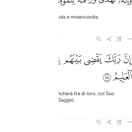
ﱁ
ﱂ
ﱃ
ﱄ
ﱅ
َإِنَّهُۥ لَهُدًۭى وَرَحْمَةٌۭ لِّلْمُؤْمِنِينَ ٧٧
mentre è, per i credenti, guida e misericordia.
Tafsir
Lezioni
Riflessi
27:78
ﱆ
ﱇ
ﱈ
ﱉ
ن ربك يقضي بينهم بحكمه وهو العزيز العليم ٧٨
ﱊﱋ
ﱌ
ﱍ
ِنَّ رَبَّكَ يَقْضِى بَيْنَهُم بِحُكْمِهِۦ ۚ وَهُوَ ٱلْعَزِيزُ ٱلْعَلِيمُ ٧٨
ﱎ
ﱏ
In verità il tuo Signore giudicherà tra di loro, col Suo
giudizio; Egli è l’Eccelso, il Saggio.
Tafsir
Lezioni
Riflessi
27:79