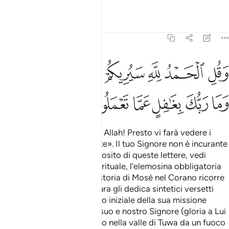
Tafsir
Lezioni
Riflessi
27:93
ﲀ
ﲁ
ﲂ
ﲃ
ﲄ
قل الحمد لله سيريكم اياته فتعرفونها وما ربك بغافل عما تعملون ٩٣
ﲅﲆ
َقُلِ ٱلْحَمْدُ لِلَّهِ سَيُرِيكُمْ ءَايَـٰتِهِۦ فَتَعْرِفُونَهَا ۚ وَمَا رَبُّكَ بِغَـٰفِلٍ عَمَّا تَعْمَلُونَ ٩٣
ﲇ
ﲈ
ﲉ
ﲊ
ﲋ
ﲌ
Di’: «La lode appartiene ad Allah! Presto vi farà vedere i
Suoi segni e li riconoscerete». Il tuo Signore non è incurante
di quello che fate.
A proposito di queste lettere, vedi
1
Appendice
L’adorazione rituale, l’elemosina obbligatoria
2
(vedi Appendici e 3).
La storia di Mosè nel Corano ricorre
3
frequentemente. Questa sura gli dedica sintetici versetti
che riferiscono sull’episodio iniziale della sua missione
profetica: l’incontro con il suo e nostro Signore (gloria a Lui
l’Altissimo). Mosè fu attirato nella valle di Tuwa da un fuoco