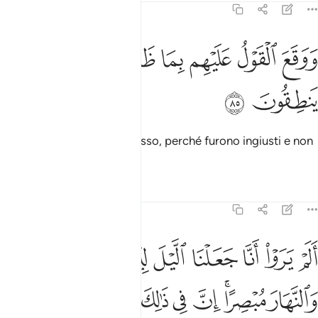
27:85
ﲡ
ﲢ
ﲣ
ﲤ
وقع القول عليهم بما ظلموا فهم لا ينطقون ٨٥
ﲥ
ﲦ
ﲧ
َوَقَعَ ٱلْقَوْلُ عَلَيْهِم بِمَا ظَلَمُوا۟ فَهُمْ لَا يَنطِقُونَ ٨٥
ﲨ
ﲩ
Il Decreto cadrà loro addosso, perché furono ingiusti e non
parleranno [più]
.
1
Tafsir
Lezioni
Riflessi
27:86
ﲪ
ﲫ
ﲬ
ﲭ
ﲮ
ﲯ
ﲰ
لم يروا انا جعلنا الليل ليسكنوا فيه والنهار مبصرا ان في ذالك لايات لقوم
َلَمْ يَرَوْا۟ أَنَّا جَعَلْنَا ٱلَّيْلَ لِيَسْكُنُوا۟ فِيهِ وَٱلنَّهَارَ مُبْصِرًا ۚ إِنَّ فِى ذَٰلِكَ لَـ
ﲱ
ﲲﲳ
ﲴ
ﲵ
ﲶ
ﲷ
ﲸ