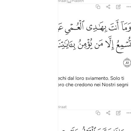
Tafsir
Lezioni
Riflessi
Qiraat
Hadith
27:81
ﱥ
ﱦ
ﱧ
ﱨ
ﱩ
ﱪﱫ
ﱬ
ما انت بهادي العمي عن ضلالتهم ان تسمع الا من يومن باياتنا فهم مسلم
َمَآ أَنتَ بِهَـٰدِى ٱلْعُمْىِ عَن ضَلَـٰلَتِهِمْ ۖ إِن تُسْمِعُ إِلَّا مَن يُؤْمِنُ بِـَٔايَـٰتِنَا فَهُم مُّس
ﱭ
ﱮ
ﱯ
ﱰ
ﱱ
ﱲ
ﱳ
ﱴ
E neppure potrai trarre i ciechi dal loro sviamento. Solo ti
potrai far ascoltare da coloro che credono nei Nostri segni
e si sottomettono.
Tafsir
Lezioni
Riflessi
Qiraat
27:82
اذا وقع القول عليهم اخرجنا لهم دابة من الارض تكلمهم ان الناس كانوا باي