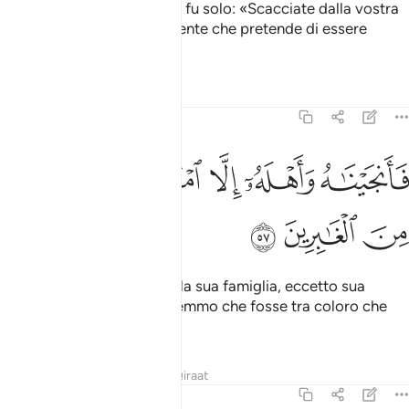
La risposta del suo popolo fu solo: «Scacciate dalla vostra
città la famiglia di Lot! E gente che pretende di essere
pura».
Tafsir
Lezioni
Riflessi
27:57
ﱓ
ﱔ
ﱕ
انجيناه واهله الا امراته قدرناها من الغابرين ٥٧
ﱖ
ﱗ
َأَنجَيْنَـٰهُ وَأَهْلَهُۥٓ إِلَّا ٱمْرَأَتَهُۥ قَدَّرْنَـٰهَا مِنَ ٱلْغَـٰبِرِينَ ٥٧
ﱘ
ﱙ
ﱚ
Lo salvammo insieme con la sua famiglia, eccetto sua
moglie, per la quale decidemmo che fosse tra coloro che
sarebbero stati annientati.
Tafsir
Lezioni
Riflessi
Qiraat
27:58