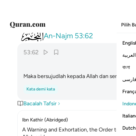
Pilih 
053
فاسجدوا لله واعبدوا ۩ ٦٢
An-Najm
53:62
Englis
53:62
العربية
বাংলা
Maka bersujudlah kepada Allah dan sembahlah 
ارسی
Kata demi kata
França
Bacalah Tafsir
Indon
Italia
Ibn Kathir (Abridged)
Dutch
A Warning and Exhortation, the Order to prost