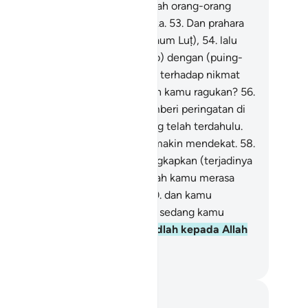
belum itu. Sungguh, mereka adalah orang-orang
ng paling zalim dan paling durhaka.
53
.
Dan prahara
gin telah meruntuhkan (negeri kaum Luṭ),
54
.
lalu
nimbuni negeri itu (sebagai azab) dengan (puing-
ing) yang menimpanya.
55
.
Maka terhadap nikmat
hanmu yang manakah yang masih kamu ragukan?
56
.
i (Muhammad) salah seorang pemberi peringatan di
tara para pemberi peringatan yang telah terdahulu.
.
Yang dekat (hari Kiamat) telah makin mendekat.
58
.
dak ada yang akan dapat mengungkapkan (terjadinya
i itu) selain Allah.
59
.
Maka apakah kamu merasa
ran terhadap pemberitaan ini?
60
.
dan kamu
rtawakan dan tidak menangis,
61
.
sedang kamu
gah (darinya).
62
.
Maka bersujudlah kepada Allah
n sembahlah (Dia)!
donesian Islamic affairs ministry
tatan dan Refleksi