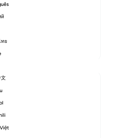
di
guês
ke
(This is a warner) in reference to Muhammad ﷺ,
ий
ak
pa
arners of old, he was sent as a
Tu
lah the
…
Baca selengkapnya
se
ไทย
da
Lebih Banyak Tafsir
e
me
Di
Refleksi
pe
中文
se
Sherene Mansor
ya
4 tahun yang lalu
·
u
Referensi
ayat 53:62, 89:29-30, 6:162
se
'Prostrate!'
ke
ol
mem
ili
This physical act of worship essentially
ya
must include the 'prostration' of the nafs.
da
Việt
We become a true 'abd or slave only when
di