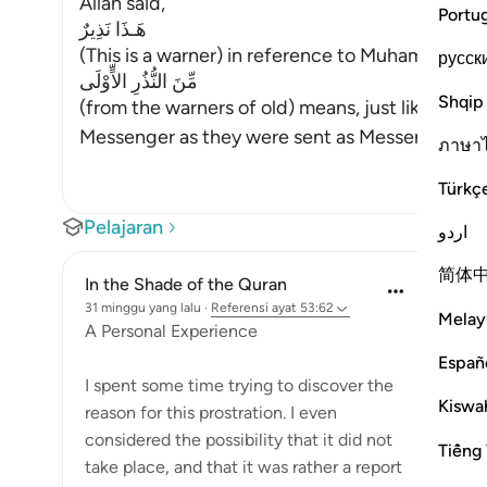
Allah said,
Portu
هَـذَا نَذِيرٌ
русск
مِّنَ النُّذُرِ الاٍّوْلَى
Shqip
(from the warners of old) means, just like the w
Messenger as they were sent as Messengers. Al
ภาษา
Türkç
Pelajaran
اردو
简体
In the Shade of the Quran
31 minggu yang lalu
·
Referensi
ayat 53:62
Melay
A Personal Experience
Españ
I spent some time trying to discover the
Kiswah
reason for this prostration. I even
considered the possibility that it did not
Tiếng 
take place, and that it was rather a report