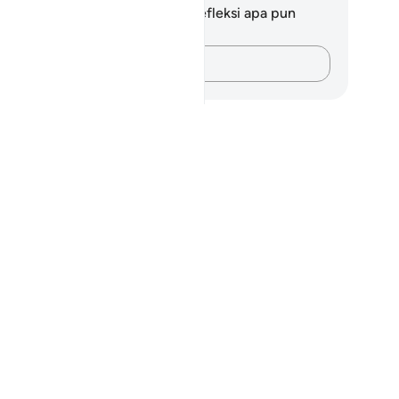
da tidak memiliki catatan atau refleksi apa pun
ngenai ayat ini.
Catatlah pikiran Anda…