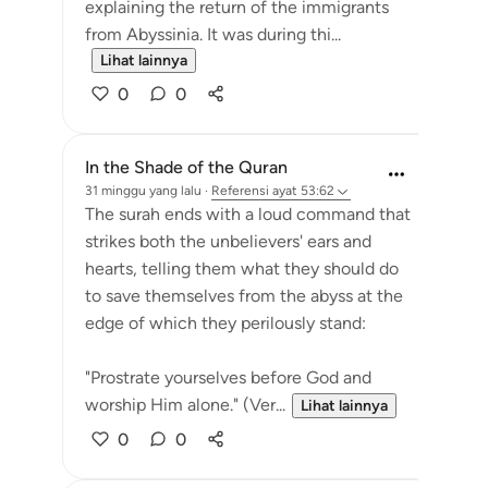
explaining the return of the immigrants
from Abyssinia. It was during thi...
Lihat lainnya
0
0
In the Shade of the Quran
31 minggu yang lalu
·
Referensi
ayat 53:62
The surah ends with a loud command that
strikes both the unbelievers' ears and
hearts, telling them what they should do
to save themselves from the abyss at the
edge of which they perilously stand:
"Prostrate yourselves before God and
worship Him alone." (Ver...
Lihat lainnya
0
0