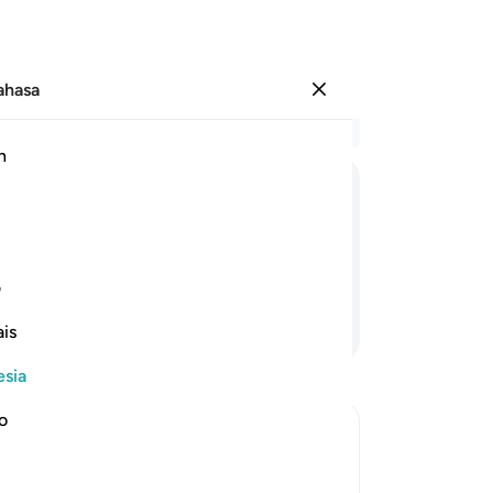
Bahasa
Masuk
Ba
h
Bab
33
فَاسْجُدُوْا
لِلّٰهِ
وَاعْبُدُوْا
ber
sed
(Dia)!
35
ف
se
Lanjutkan Membaca
is
di
le
esia
37
me
no
ya
rate and to be humble
da