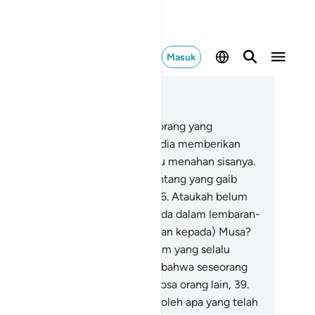
Masuk
ca dalam Konteks
 53, Halaman 475, Juz 27
.
Maka tidakkah engkau melihat orang yang
paling (dari Al-Qur`an)?
34
.
dan dia memberikan
ikit (dari apa yang dijanjikan) lalu menahan sisanya.
.
Apakah dia mempunyai ilmu tentang yang gaib
hingga dia dapat melihat(nya)?
36
.
Ataukah belum
beritakan (kepadanya) apa yang ada dalam lembaran-
mbaran (Kitab Suci yang diturunkan kepada) Musa?
.
Dan (lembaran-lembaran) Ibrahim yang selalu
nyempurnakan janji?
38
.
(yaitu) bahwa seseorang
ng berdosa tidak akan memikul dosa orang lain,
39
.
n bahwa manusia hanya memperoleh apa yang telah