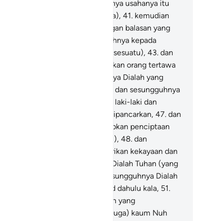
usahakannya,
40
.
dan sesungguhnya usahanya itu
lak akan diperlihatkan (kepadanya),
41
.
kemudian
an diberi balasan kepadanya dengan balasan yang
ling sempurna,
42
.
dan sesungguhnya kepada
hanmulah kesudahannya (segala sesuatu),
43
.
dan
sungguhnya Dialah yang menjadikan orang tertawa
n menangis,
44
.
dan sesungguhnya Dialah yang
matikan dan menghidupkan,
45
.
dan sesungguhnya
alah yang menciptakan pasangan laki-laki dan
rempuan,
46
.
dari mani, apabila dipancarkan,
47
.
dan
sungguhnya Dialah yang menetapkan penciptaan
ng lain (kebangkitan setelah mati),
48
.
dan
sungguhnya Dialah yang memberikan kekayaan dan
cukupan.
49
.
dan sesungguhnya Dialah Tuhan (yang
iliki) bintang Syi'rā,
50
.
dan sesungguhnya Dialah
ng telah membinasakan kaum 'Ād dahulu kala,
51
.
n kaum Samud, tidak seorang pun yang
tinggalkan-Nya (hidup),
52
.
dan (juga) kaum Nuh