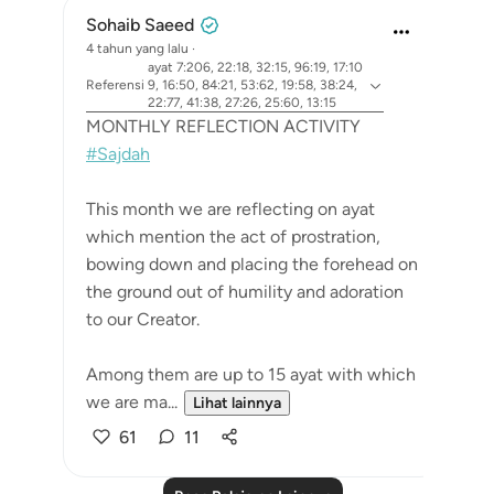
Sohaib Saeed
4 tahun yang lalu
·
ayat 7:206, 22:18, 32:15, 96:19, 17:10
Referensi
9, 16:50, 84:21, 53:62, 19:58, 38:24,
22:77, 41:38, 27:26, 25:60, 13:15
MONTHLY REFLECTION ACTIVITY
#Sajdah
This month we are reflecting on ayat
which mention the act of prostration,
bowing down and placing the forehead on
the ground out of humility and adoration
to our Creator.
Among them are up to 15 ayat with which
we are ma...
Lihat lainnya
61
11