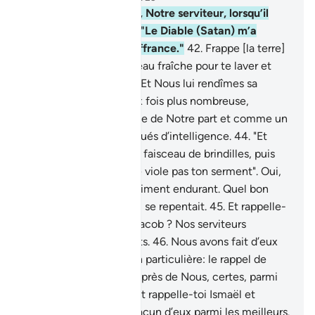
41
.
Et rappelle-toi Job, Notre serviteur, lorsqu’il
appela son Seigneur : "Le Diable (Satan) m’a
infligé détresse et souffrance."
42
.
Frappe [la terre]
de ton pied: voici une eau fraîche pour te laver et
voici de quoi boire.
43
.
Et Nous lui rendîmes sa
famille et la fîmes deux fois plus nombreuse,
comme une miséricorde de Notre part et comme un
rappel pour les gens doués d’intelligence.
44
.
"Et
prends dans ta main un faisceau de brindilles, puis
frappe avec cela . Et ne viole pas ton serment". Oui,
Nous l’avons trouvé vraiment endurant. Quel bon
serviteur ! Sans cesse il se repentait.
45
.
Et rappelle-
toi Abraham, Isaac et Jacob ? Nos serviteurs
puissants et clairvoyants.
46
.
Nous avons fait d’eux
l’objet d’une distinction particulière: le rappel de
l’au-delà.
47
.
Ils sont auprès de Nous, certes, parmi
les meilleurs élus.
48
.
Et rappelle-toi Ismaël et
Elisée, et Dhûl-Kifl, chacun d’eux parmi les meilleurs.