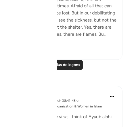
We get so scared sometimes. Afraid of all that can
go wrong. All that can be lost. But in our debilitating
fear, we lose focus. We see the sickness, but not the
cure. The storm, but not the shelter. Yes, there are
armies and Red Seas. Yes, there are flames. Bu...
Voir plus
56
6
Lire plus de leçons
Réflexions
Sajid Bhutta
il y a 6 ans
·
Référencement
ayah 38:41-43
Publié
Muslim Student Organization & Women in Islam
dans
CCNY
Everytime I think of the virus I think of Ayyub alahi
asalaam.