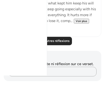
What motivated him or what kept him keep his will
to live. It's not easy to keep going especially with his
situation where he lost everything. It hurts more if
you have something, to lose it, comp...
Voir plus
5
3
Lire d'autres réflexions
Notes et réflexions
Vous n'avez aucune note ni réflexion sur ce verset.
Notez vos pensées…