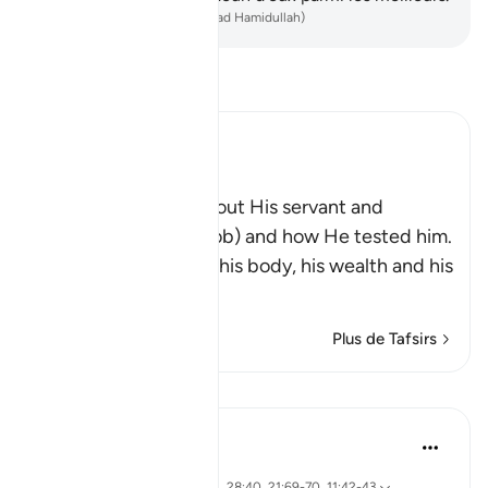
-
French Translation(Muhammad Hamidullah)
Lisez le Tafsir
Ibn Kathir (Abridged)
Ayyub
Here Allah tells us about His servant and
Messenger Ayyub (Job) and how He tested him.
These tests afflicted his body, his wealth and his
childre
…
En savoir plus
Plus de Tafsirs
Leçons
Yasmin Mogahed
il y a 5 ans
·
Référencement
ayah 38:41-44, 28:40, 21:69-70, 11:42-43