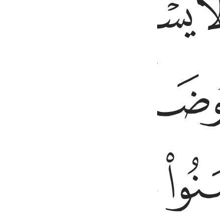
ﱬ
ﱭ
ﱮ
ﱲ
ﱳﱴ
ﱸ