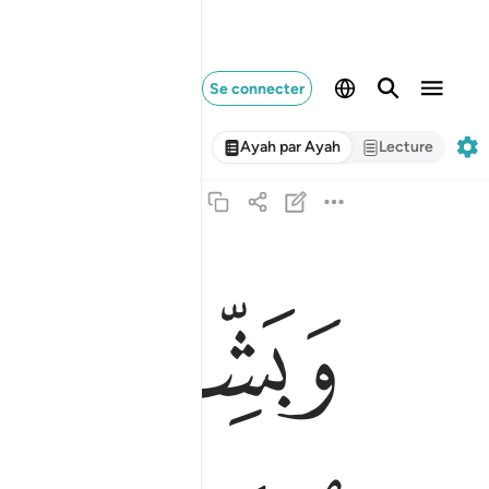
Se connecter
Ayah par Ayah
Lecture
ﱁ
ﱂ
وبشر الذين امنوا وعملوا الصالحات ان لهم جنات تجر
وَبَشِّرِ ٱلَّذِينَ ءَامَنُوا۟ وَعَمِلُوا۟ ٱلصَّـٰلِحَـٰتِ أَنَّ لَه