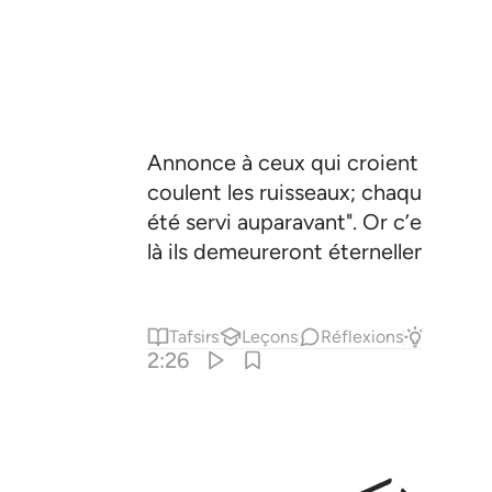
Annonce à ceux qui croient et prat
coulent les ruisseaux; chaque fois qu
été servi auparavant". Or c’est que
là ils demeureront éternellement.
Tafsirs
Leçons
Réflexions
Répons
2:26
ذا اراد الله بهاذا مثلا يضل به كثيرا ويهدي به كثيرا وما يضل به الا ال
َبِّهِمْ ۖ وَأَمَّا ٱلَّذِينَ كَفَرُوا۟ فَيَقُولُونَ مَاذَآ أَرَادَ ٱللَّهُ بِهَـٰذَا مَثَ