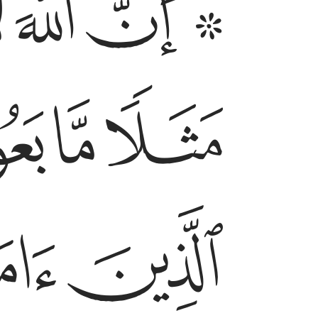
ﱨ ﱩ
ﱪ
ﱫ
ﱯ
ﱰ
ﱱ
ﱶ
ﱷ