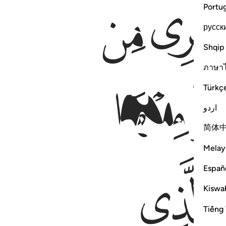
ﱊ
Portu
русск
Shqip
ภาษา
ﱐ
Türkç
اردو
简体
Melay
ﱖ
Españ
Kiswah
Tiếng 