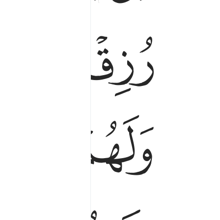
ﱗ
ﱘ
ﱙ
ﱟ
ﱠ
ﱡ