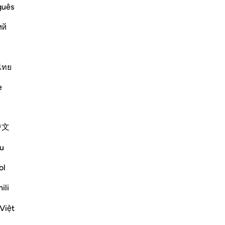
ﱆ
ﱇ
ﱈ
ﱉ
guês
ий
ไทย
ﱎ
ﱏ
e
中文
u
ﱓ
ﱔ
ﱕ
ol
ili
Việt