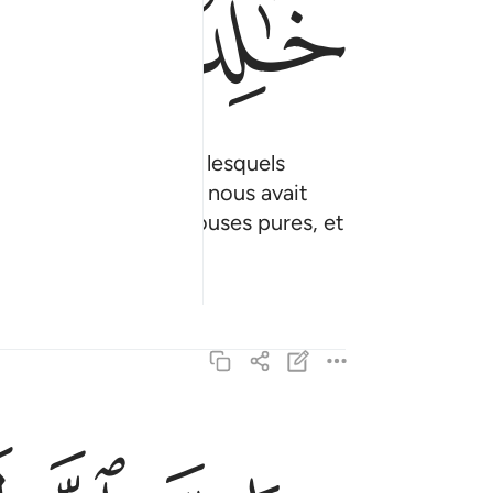
ﱦ
ﱧ
res des jardins sous lesquels
: "C’est bien là ce qui nous avait
 ils auront là des épouses pures, et
ان الله لا يستحيي ان يضرب مثلا ما بعوضة فما فوقها
إِنَّ ٱللَّهَ لَا يَسْتَحْىِۦٓ أَن يَضْرِبَ مَثَلًۭا مَّا بَعُوض