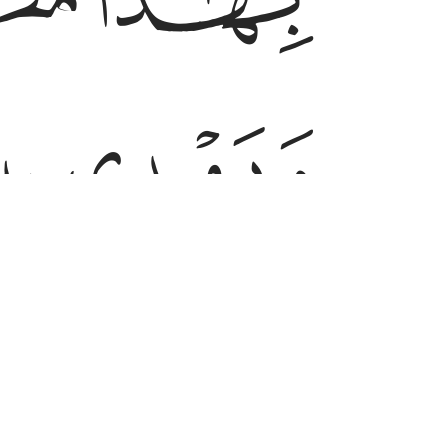
ﲅ
ﲆ
ﲋ
ﲌ
ﲒ
ﲓ