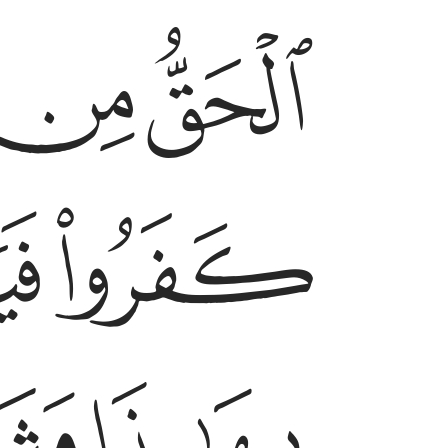
ﱺ
ﱻ
ﲀ
ﲁ