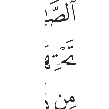
ﱅ
ﱋ
ﱌﱍ
ﱑ
ﱒ