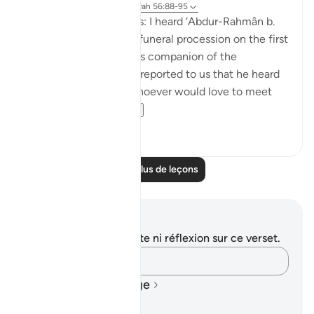
il y a 7 ans
·
Référencement
ayah 56:88-95
‘Atâ’ b. as-Sâ’ib narrates: I heard ‘Abdur-Rahmân b.
Abu Layla say during a funeral procession on the first
day that I met him: 'This companion of the
Messenger of Allah ﷺ reported to us that he heard
the Prophet ﷺ say: ‘Whoever would love to meet
Allah (Might...
Voir plus
5
1
Lire plus de leçons
Notes et réflexions
Vous n'avez aucune note ni réflexion sur ce verset.
Notez vos pensées…
Plans d'Apprentissage