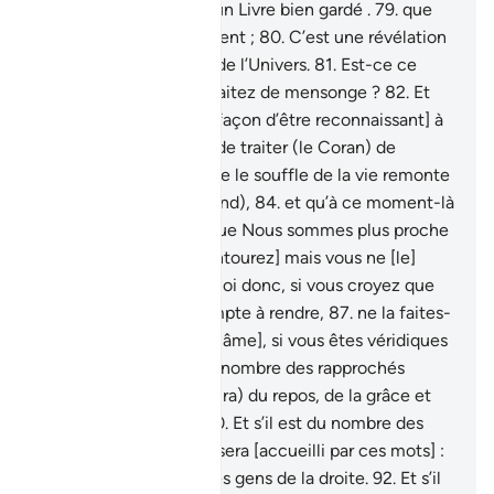
Coran noble,
78
.
dans un Livre bien gardé .
79
.
que
seuls les purifiés touchent ;
80
.
C’est une révélation
de la part du Seigneur de l’Univers.
81
.
Est-ce ce
discours-là que vous traitez de mensonge ?
82
.
Et
est-ce pour vous [une façon d’être reconnaissant] à
votre subsistance que de traiter (le Coran) de
mensonge ?
83
.
Lorsque le souffle de la vie remonte
à la gorge (d’un moribond),
84
.
et qu’à ce moment-là
vous regardez,
85
.
et que Nous sommes plus proche
de lui que vous [qui l’entourez] mais vous ne [le]
voyez point.
86
.
Pourquoi donc, si vous croyez que
vous n’avez pas de compte à rendre,
87
.
ne la faites-
vous pas revenir [cette âme], si vous êtes véridiques
?
88
.
Si celui-ci est du nombre des rapprochés
(d’Allah),
89
.
alors (il aura) du repos, de la grâce et
un Jardin de délices.
90
.
Et s’il est du nombre des
gens de la droite,
91
.
il sera [accueilli par ces mots] :
“Paix à toi” de la part des gens de la droite.
92
.
Et s’il