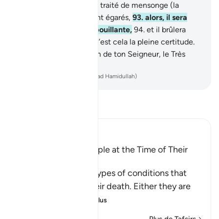
est de ceux qui avaient traité de mensonge (la
résurrection) et s’étaient égarés,
93
.
alors, il sera
installé dans une eau bouillante,
94
.
et il brûlera
dans la Fournaise.
95
.
C’est cela la pleine certitude.
96
.
Glorifie donc le nom de ton Seigneur, le Très
Grand !
-
French Translation(Muhammad Hamidullah)
Lisez le Tafsir
Ibn Kathir (Abridged)
The Condition of People at the Time of Their
Death
These are the three types of conditions that
people face upon their death. Either they are
among the
…
En savoir plus