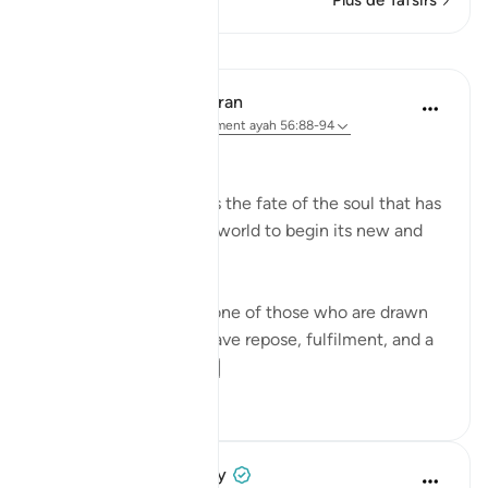
Plus de Tafsirs
Leçons
In the Shade of the Quran
il y a 31 semaines
·
Référencement
ayah 56:88-94
The Final Destination
The surah now explains the fate of the soul that has
turned its back on this world to begin its new and
permanent life:
If that dying person is one of those who are drawn
close to God, he will have repose, fulfilment, and a
garden of bl...
Voir plus
1
0
Prophetic Commentary