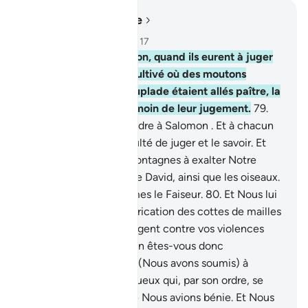
Lire dans le contexte
Chapitre 21, Page 328, Juz 17
78
.
Et David, et Salomon, quand ils eurent à juger
au sujet d’un champ cultivé où des moutons
appartenant à une peuplade étaient allés paître, la
nuit. Et Nous étions témoin de leur jugement.
79
.
Nous la fîmes comprendre à Salomon . Et à chacun
Nous donnâmes la faculté de juger et le savoir. Et
Nous asservîmes les montagnes à exalter Notre
Gloire en compagnie de David, ainsi que les oiseaux.
Et c’est Nous qui sommes le Faiseur.
80
.
Et Nous lui
(David) apprîmes la fabrication des cottes de mailles
afin qu’elles vous protègent contre vos violences
mutuelles (la guerre). En êtes-vous donc
reconnaissants ?
81
.
Et (Nous avons soumis) à
Salomon le vent impétueux qui, par son ordre, se
dirigea vers la terre que Nous avions bénie. Et Nous