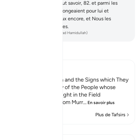
sommes à même de tout savoir,
82
.
et parmi les
diables il en était qui plongeaient pour lui et
faisaient d’autres travaux encore, et Nous les
surveillions Nous-mêmes.
-
French Translation(Muhammad Hamidullah)
Lisez le Tafsir
Ibn Kathir (Abridged)
Dawud and Sulayman and the Signs which They
were given; the Story of the People whose
Sheep pastured at Night in the Field
Abu Ishaq narrated from Murr
…
En savoir plus
Plus de Tafsirs
Leçons