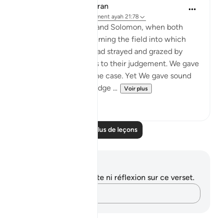
In the Shade of the Quran
il y a 31 semaines
·
Référencement
ayah 21:78
"And remember David and Solomon, when both
gave judgement concerning the field into which
some people's sheep had strayed and grazed by
night. We were witness to their judgement. We gave
Solomon insight into the case. Yet We gave sound
judgement and knowledge ...
Voir plus
0
0
Lire plus de leçons
Notes et réflexions
Vous n'avez aucune note ni réflexion sur ce verset.
Notez vos pensées…