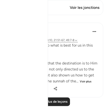
Ce verset a 1 Jonctions
Voir les jonctions
Leçons
J Yousef
il y a 4 ans
·
Référencement
ayah 2:258, 18:10, 21:51-67, 49:7-8
Allah (swt) directs us to what is best for us in this
religion
Allah (swt) has told us that the destination is to Him
and to Paradise. He has not only directed us to the
ultimate destination but also shown us how to get
there. The Qur’an and the sunnah of the...
Voir plus
23
2
1 114
Lire plus de leçons