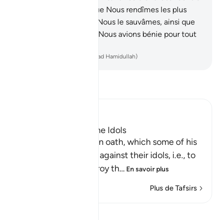
lui, mais ce sont eux que Nous rendîmes les plus
grands perdants.
71
.
Et Nous le sauvâmes, ainsi que
Lot, vers une terre que Nous avions bénie pour tout
l’Univers.
-
French Translation(Muhammad Hamidullah)
Lisez le Tafsir
Ibn Kathir (Abridged)
How Ibrahim broke the Idols
Then Ibrahim swore an oath, which some of his
people heard, to plot against their idols, i.e., to
break them and destroy th
…
En savoir plus
Plus de Tafsirs
Voir Qiraat