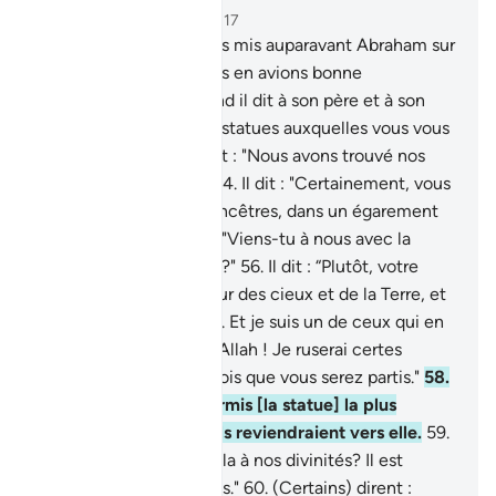
Chapitre 21, Page 327, Juz 17
51
.
En effet, Nous avons mis auparavant Abraham sur
le droit chemin. Et Nous en avions bonne
connaissance.
52
.
Quand il dit à son père et à son
peuple : "Que sont ces statues auxquelles vous vous
attachez ?"
53
.
Ils dirent : "Nous avons trouvé nos
ancêtres les adorant."
54
.
Il dit : "Certainement, vous
avez été, vous et vos ancêtres, dans un égarement
évident."
55
.
Ils dirent : "Viens-tu à nous avec la
vérité ou plaisantes-tu ?"
56
.
Il dit : “Plutôt, votre
Seigneur est le Seigneur des cieux et de la Terre, et
c’est Lui qui les a créés. Et je suis un de ceux qui en
témoignent.
57
.
Et par Allah ! Je ruserai certes
contre vos idoles une fois que vous serez partis."
58
.
Il les mit en pièces, hormis [la statue] la plus
grande. Peut-être qu’ils reviendraient vers elle.
59
.
Ils dirent : "Qui a fait cela à nos divinités? Il est
certes parmi les injustes."
60
.
(Certains) dirent :