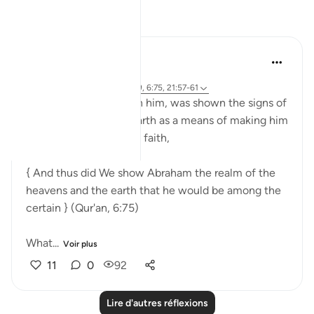
Réflexions
Sirotum Daud
il y a 10 semaines
·
Référencement
ayah 37:84-89, 6:75, 21:57-61
Ibrahim, peace be upon him, was shown the signs of
the heavens and the earth as a means of making him
among those certain in faith,
{ And thus did We show Abraham the realm of the
heavens and the earth that he would be among the
certain } (Qur'an, 6:75)
What...
Voir plus
11
0
92
Lire d'autres réflexions