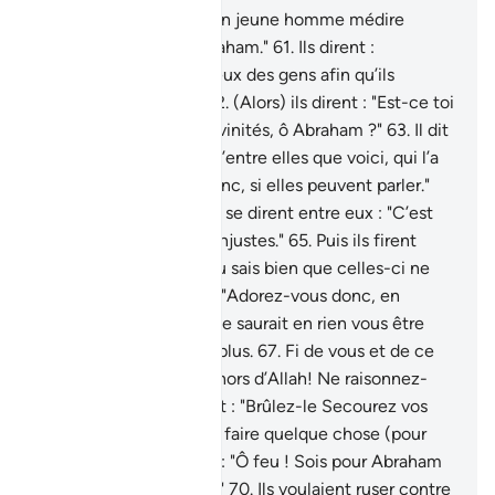
"Nous avons entendu un jeune homme médire
d’elles ; il s’appelle Abraham."
61
.
Ils dirent :
"Amenez-le sous les yeux des gens afin qu’ils
puissent témoigner."
62
.
(Alors) ils dirent : "Est-ce toi
qui as fait cela à nos divinités, ô Abraham ?"
63
.
Il dit
: "C’est la plus grande d’entre elles que voici, qui l’a
fait. Demandez-leur donc, si elles peuvent parler."
64
.
Se ravisant alors, ils se dirent entre eux : "C’est
vous qui êtes les vrais injustes."
65
.
Puis ils firent
volte-face et dirent : Tu sais bien que celles-ci ne
parlent pas !"
66
.
Il dit : "Adorez-vous donc, en
dehors d’Allah, ce qui ne saurait en rien vous être
utile ni vous nuire non plus.
67
.
Fi de vous et de ce
que vous adorez en dehors d’Allah! Ne raisonnez-
vous pas ?"
68
.
Ils dirent : "Brûlez-le Secourez vos
divinités si vous voulez faire quelque chose (pour
elles)."
69
.
Nous dîmes : "Ô feu ! Sois pour Abraham
une fraîcheur salutaire."
70
.
Ils voulaient ruser contre