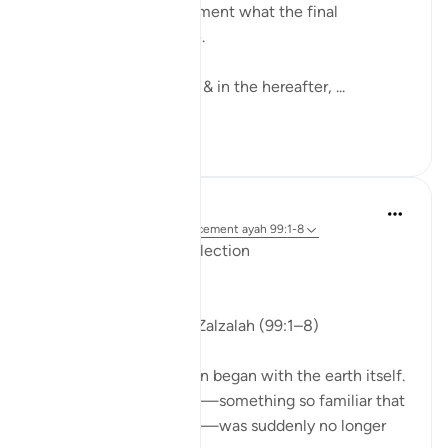
here, imagine for a moment what the final
earthquake may be like.
May Allah save us here & in the hereafter, ...
Voir plus
12
3
ekaterina myachina
la semaine dernière
·
Référencement
ayah 99:1-8
From Recitation to Reflection
Nothing Is Lost
Isha Prayer · Surah Az-Zalzalah (99:1–8)
Last evening’s recitation began with the earth itself.
The ground beneath us—something so familiar that
we rarely think about it—was suddenly no longer