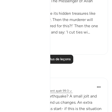
Abu Hurayrah narrates: The Messenger of Allah
(saws) said:
'The earth will discharge its hidden treasures like
pillars of gold and silver. Then the murderer will
come and say: ‘I murdered for this?!’ Then the one
who cut ties will come and say: ‘I cut ties wi...
Voir plus
6
0
Lire plus de leçons
Réflexions
Shameel Khan
l’année dernière
·
Référencement
ayah 99:3
Ever experienced an earthquake? A small jolt and
almost everything around us changes. An extra
second and the screams start- if this is the situation