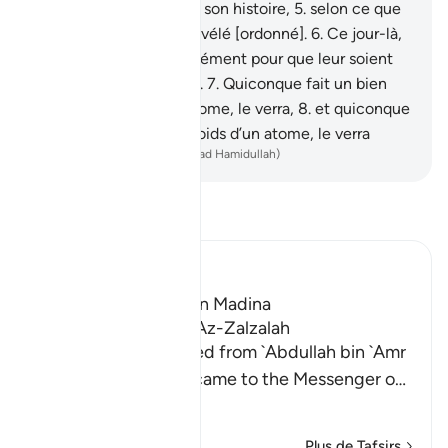
Ce jour-là, elle contera son histoire,
5
.
selon ce que
ton Seigneur lui aura révélé [ordonné].
6
.
Ce jour-là,
les gens sortiront séparément pour que leur soient
montrées leurs œuvres.
7
.
Quiconque fait un bien
fût-ce du poids d’un atome, le verra,
8
.
et quiconque
fait un mal fût-ce du poids d’un atome, le verra
-
French Translation(Muhammad Hamidullah)
Lisez le Tafsir
Ibn Kathir (Abridged)
Which was revealed in Madina
The Virtues of Surat Az-Zalzalah
Imam Ahmad recorded from `Abdullah bin `Amr
that he said, "A man came to the Messenger o
…
En savoir plus
Plus de Tafsirs