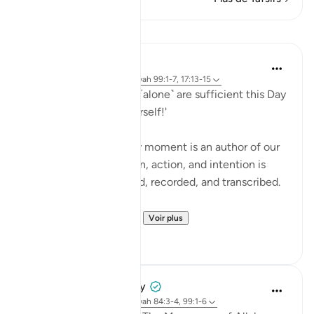
Leçons
Hammad Fahim
il y a 2 ans
·
Référencement
ayah 99:1-7, 17:13-15
'Read your record. You ˹alone˺ are sufficient this Day
to take account of yourself!'
Each one of us in every moment is an author of our
own book. Every motion, action, and intention is
being written, journaled, recorded, and transcribed.
Imagine for a momen...
Voir plus
29
19
Prophetic Commentary
il y a 8 ans
·
Référencement
ayah 84:3-4, 99:1-6