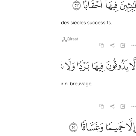
ﲡ
ﲢ
ﲣ
ﲤ
َّـٰبِثِينَ فِيهَآ أَحْقَابًۭا ٢٣
Ils y demeureront pendant des siècles successifs.
Tafsirs
Leçons
Réflexions
Qiraat
78:24
ﲥ
ﲦ
ﲧ
ا يذوقون فيها بردا ولا شرابا ٢٤
ﲨ
ﲩ
ﲪ
ﲫ
َّا يَذُوقُونَ فِيهَا بَرْدًۭا وَلَا شَرَابًا ٢٤
Ils n’y goûteront ni fraîcheur ni breuvage,
Tafsirs
Leçons
Réflexions
78:25
ﲬ
ﲭ
لا حميما وغساقا ٢٥
ﲮ
ﲯ
ِلَّا حَمِيمًۭا وَغَسَّاقًۭا ٢٥