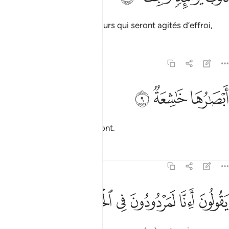
Ce jour-là, il y aura des cœurs qui seront agités d’effroi,
Tafsirs
Leçons
Réflexions
79:9
ﲬ
بصارها خاشعة ٩
ﲭ
ﲮ
َبْصَـٰرُهَا خَـٰشِعَةٌۭ ٩
et leurs regards se baisseront.
Tafsirs
Leçons
Réflexions
79:10
ﲯ
ﲰ
ﲱ
قولون اانا لمردودون في الحافرة ١٠
ﲲ
ﲳ
ﲴ
َقُولُونَ أَءِنَّا لَمَرْدُودُونَ فِى ٱلْحَافِرَةِ ١٠