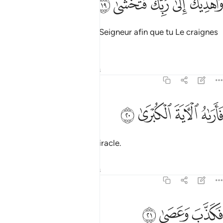
ﱎ
ﱏ
ﱐ
ﱑ
ﱒ
َأَهْدِيَكَ إِلَىٰ رَبِّكَ فَتَخْشَىٰ ١٩
et que je te guide vers ton Seigneur afin que tu Le craignes
?"
Tafsirs
Leçons
Réflexions
79:20
ﱓ
ﱔ
اراه الاية الكبرى ٢٠
ﱕ
ﱖ
َأَرَىٰهُ ٱلْـَٔايَةَ ٱلْكُبْرَىٰ ٢٠
Il lui fit voir le très grand miracle.
Tafsirs
Leçons
Réflexions
79:21
ﱗ
كذب وعصى ٢١
ﱘ
ﱙ
َكَذَّبَ وَعَصَىٰ ٢١