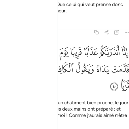
Ce jour-là est inéluctable. Que celui qui veut prenne donc
refuge auprès de son Seigneur.
Tafsirs
Leçons
Réflexions
78:40
ﲂ
ﲃ
ﲄ
ﲅ
ﲆ
ﲇ
ﲈ
ﲉ
نا انذرناكم عذابا قريبا يوم ينظر المرء ما قدمت يداه ويقول الكافر يا ليتني
ِنَّآ أَنذَرْنَـٰكُمْ عَذَابًۭا قَرِيبًۭا يَوْمَ يَنظُرُ ٱلْمَرْءُ مَا قَدَّمَتْ يَدَاهُ وَيَقُولُ ٱلْك
ﲊ
ﲋ
ﲌ
ﲍ
ﲎ
ﲏ
ﲐ
ﲑ
Nous vous avons avertis d’un châtiment bien proche, le jour
où l’homme verra ce que ses deux mains ont préparé ; et
l’infidèle dira : "Hélas pour moi ! Comme j’aurais aimé n’être
que poussière."