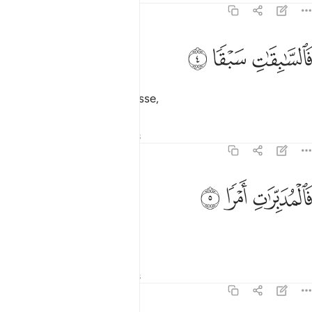
79:4
ﲛ
السابقات سبقا ٤
ﲜ
ﲝ
َٱلسَّـٰبِقَـٰتِ سَبْقًۭا ٤
puis s’élancent à toute vitesse,
Tafsirs
Leçons
Réflexions
79:5
ﲞ
المدبرات امرا ٥
ﲟ
ﲠ
َٱلْمُدَبِّرَٰتِ أَمْرًۭا ٥
et règlent les affaires !
Tafsirs
Leçons
Réflexions
79:6