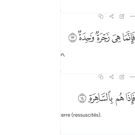
Tafsirs
Leçons
Réflexions
79:13
ﳀ
ﳁ
ﳂ
انما هي زجرة واحدة ١٣
ﳃ
ﳄ
َإِنَّمَا هِىَ زَجْرَةٌۭ وَٰحِدَةٌۭ ١٣
Il n’y aura qu’une sommation,
Tafsirs
Leçons
Réflexions
79:14
ﳅ
ﳆ
اذا هم بالساهرة ١٤
ﳇ
ﳈ
َإِذَا هُم بِٱلسَّاهِرَةِ ١٤
et voilà qu’ils seront sur la terre (ressuscités).
Tafsirs
Leçons
Réflexions