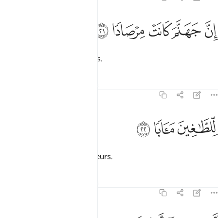
ﲙ
ﲚ
ﲛ
ن جهنم كانت مرصادا ٢١
ﲜ
ﲝ
ِنَّ جَهَنَّمَ كَانَتْ مِرْصَادًۭا ٢١
L’Enfer demeure aux aguets.
Tafsirs
Leçons
Réflexions
78:22
لطاغين مابا ٢٢
ﲞ
ﲟ
ﲠ
ِّلطَّـٰغِينَ مَـَٔابًۭا ٢٢
refuge pour les transgresseurs.
Tafsirs
Leçons
Réflexions
78:23
ابثين فيها احقابا ٢٣