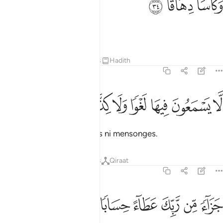
ﱋ
ﱌ
ﱍ
َكَأْسًۭا دِهَاقًۭا ٣٤
et coupes débordantes.
Tafsirs
Leçons
Réflexions
Hadith
78:35
ﱎ
ﱏ
ﱐ
ا يسمعون فيها لغوا ولا كذابا ٣٥
ﱑ
ﱒ
ﱓ
ﱔ
َّا يَسْمَعُونَ فِيهَا لَغْوًۭا وَلَا كِذَّٰبًۭا ٣٥
Ils n’y entendront ni futilités ni mensonges.
Tafsirs
Leçons
Réflexions
Qiraat
78:36
ﱕ
ﱖ
ﱗ
زاء من ربك عطاء حسابا ٣٦
ﱘ
ﱙ
ﱚ
َزَآءًۭ مِّن رَّبِّكَ عَطَآءً حِسَابًۭا ٣٦