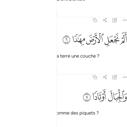
Tafsirs
Leçons
Réflexions
78:6
ﱔ
ﱕ
لم نجعل الارض مهادا ٦
ﱖ
ﱗ
ﱘ
َلَمْ نَجْعَلِ ٱلْأَرْضَ مِهَـٰدًۭا ٦
N’avons-Nous pas fait de la terre une couche ?
Tafsirs
Leçons
Réflexions
78:7
ﱙ
الجبال اوتادا ٧
ﱚ
ﱛ
َٱلْجِبَالَ أَوْتَادًۭا ٧
et (placé) les montagnes comme des piquets ?