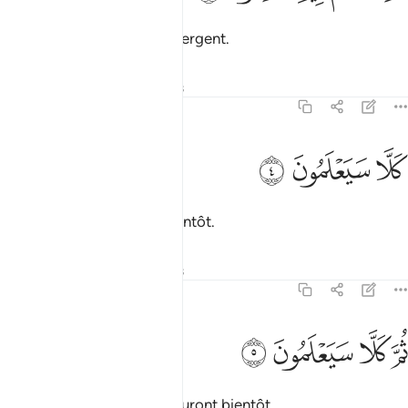
à propos de laquelle ils divergent.
Tafsirs
Leçons
Réflexions
78:4
ﱍ
لا سيعلمون ٤
ﱎ
ﱏ
َلَّا سَيَعْلَمُونَ ٤
Eh bien non! Ils sauront bientôt.
Tafsirs
Leçons
Réflexions
78:5
ﱐ
ﱑ
م كلا سيعلمون ٥
ﱒ
ﱓ
ُمَّ كَلَّا سَيَعْلَمُونَ ٥
Encore une fois, non! Ils sauront bientôt.