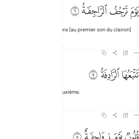
ﲡ
ﲢ
وم ترجف الراجفة ٦
ﲣ
ﲤ
َوْمَ تَرْجُفُ ٱلرَّاجِفَةُ ٦
Le jour où [la terre] tremblera [au premier son du clairon]
Tafsirs
Leçons
Réflexions
79:7
ﲥ
تبعها الرادفة ٧
ﲦ
ﲧ
َتْبَعُهَا ٱلرَّادِفَةُ ٧
immédiatement suivi du deuxième.
Tafsirs
Leçons
Réflexions
79:8
ﲨ
ﲩ
لوب يوميذ واجفة ٨
ﲪ
ﲫ
ُلُوبٌۭ يَوْمَئِذٍۢ وَاجِفَةٌ ٨