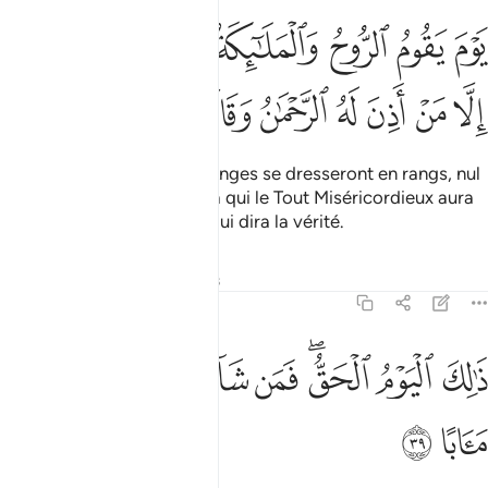
ﱧ
ﱨ
ﱩ
ﱪ
ﱫﱬ
ﱭ
ﱮ
وم يقوم الروح والملايكة صفا لا يتكلمون الا من اذن له الرحمان وقال صوا
َوْمَ يَقُومُ ٱلرُّوحُ وَٱلْمَلَـٰٓئِكَةُ صَفًّۭا ۖ لَّا يَتَكَلَّمُونَ إِلَّا مَنْ أَذِنَ لَهُ ٱلرَّح
ﱯ
ﱰ
ﱱ
ﱲ
ﱳ
ﱴ
ﱵ
ﱶ
Le jour où l’Esprit
et les Anges se dresseront en rangs, nul
1
ne saura parler, sauf celui à qui le Tout Miséricordieux aura
accordé la permission, et qui dira la vérité.
Tafsirs
Leçons
Réflexions
78:39
ﱷ
ﱸ
ﱹﱺ
ﱻ
ﱼ
الك اليوم الحق فمن شاء اتخذ الى ربه مابا ٣٩
ﱽ
ﱾ
ﱿ
َٰلِكَ ٱلْيَوْمُ ٱلْحَقُّ ۖ فَمَن شَآءَ ٱتَّخَذَ إِلَىٰ رَبِّهِۦ مَـَٔابًا ٣٩
ﲀ
ﲁ