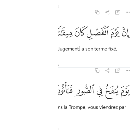
Tafsirs
Leçons
Réflexions
78:17
ﲂ
ﲃ
ﲄ
ن يوم الفصل كان ميقاتا ١٧
ﲅ
ﲆ
ﲇ
ِنَّ يَوْمَ ٱلْفَصْلِ كَانَ مِيقَـٰتًۭا ١٧
Le Jour de la Décision [du Jugement] a son terme fixé.
Tafsirs
Leçons
Réflexions
78:18
ﲈ
ﲉ
ﲊ
ﲋ
وم ينفخ في الصور فتاتون افواجا ١٨
ﲌ
ﲍ
ﲎ
َوْمَ يُنفَخُ فِى ٱلصُّورِ فَتَأْتُونَ أَفْوَاجًۭا ١٨
Le jour où l’on soufflera dans la Trompe, vous viendrez par
troupes,
Tafsirs
Leçons
Réflexions