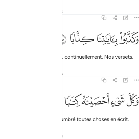
Tafsirs
Leçons
Réflexions
78:28
ﲹ
كذبوا باياتنا كذابا ٢٨
ﲺ
ﲻ
ﲼ
َكَذَّبُوا۟ بِـَٔايَـٰتِنَا كِذَّابًۭا ٢٨
et traitaient de mensonges, continuellement, Nos versets.
Tafsirs
Leçons
Réflexions
78:29
ﲽ
ﲾ
كل شيء احصيناه كتابا ٢٩
ﲿ
ﳀ
ﳁ
َكُلَّ شَىْءٍ أَحْصَيْنَـٰهُ كِتَـٰبًۭا ٢٩
alors que Nous avons dénombré toutes choses en écrit.
Tafsirs
Leçons
Réflexions