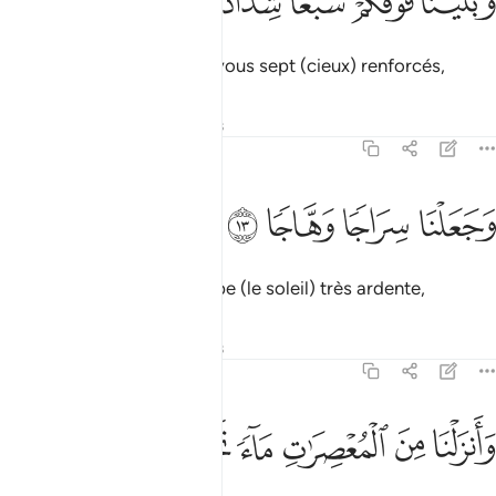
ﱫ
ﱬ
ﱭ
ﱮ
ﱯ
َبَنَيْنَا فَوْقَكُمْ سَبْعًۭا شِدَادًۭا ١٢
et construit au-dessus de vous sept (cieux) renforcés,
Tafsirs
Leçons
Réflexions
78:13
ﱰ
جعلنا سراجا وهاجا ١٣
ﱱ
ﱲ
ﱳ
َجَعَلْنَا سِرَاجًۭا وَهَّاجًۭا ١٣
et [y] avons placé une lampe (le soleil) très ardente,
Tafsirs
Leçons
Réflexions
78:14
ﱴ
ﱵ
ﱶ
انزلنا من المعصرات ماء ثجاجا ١٤
ﱷ
ﱸ
ﱹ
َأَنزَلْنَا مِنَ ٱلْمُعْصِرَٰتِ مَآءًۭ ثَجَّاجًۭا ١٤