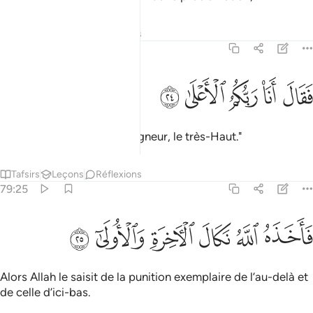
Tafsirs
Leçons
Réflexions
79:24
ﱡ
ﱢ
ﱣ
قال انا ربكم الاعلى ٢٤
ﱤ
ﱥ
َقَالَ أَنَا۠ رَبُّكُمُ ٱلْأَعْلَىٰ ٢٤
et dit : "C’est moi votre Seigneur, le très-Haut."
Tafsirs
Leçons
Réflexions
79:25
ﱦ
ﱧ
ﱨ
اخذه الله نكال الاخرة والاولى ٢٥
ﱩ
ﱪ
ﱫ
َأَخَذَهُ ٱللَّهُ نَكَالَ ٱلْـَٔاخِرَةِ وَٱلْأُولَىٰٓ ٢٥
Alors Allah le saisit de la punition exemplaire de l’au-delà et
de celle d’ici-bas.