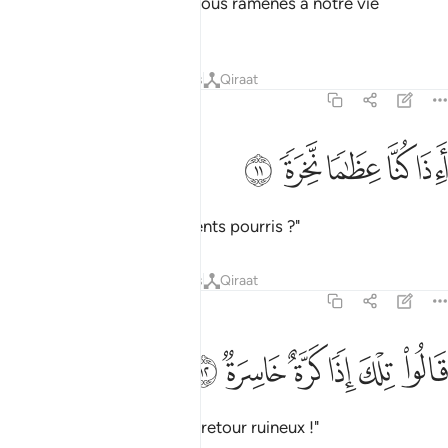
Ils disent : "Quoi ! Serons-nous ramenés à notre vie
première,
Tafsirs
Leçons
Réflexions
Qiraat
79:11
ﲵ
ﲶ
ﲷ
اذا كنا عظاما نخرة ١١
ﲸ
ﲹ
َءِذَا كُنَّا عِظَـٰمًۭا نَّخِرَةًۭ ١١
quand nous serons ossements pourris ?"
Tafsirs
Leçons
Réflexions
Qiraat
79:12
ﲺ
ﲻ
ﲼ
الوا تلك اذا كرة خاسرة ١٢
ﲽ
ﲾ
ﲿ
َالُوا۟ تِلْكَ إِذًۭا كَرَّةٌ خَاسِرَةٌۭ ١٢
Ils disent: "ce sera alors un retour ruineux !"