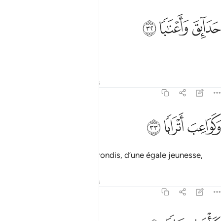
ﱅ
دايق واعنابا ٣٢
ﱆ
ﱇ
َدَآئِقَ وَأَعْنَـٰبًۭا ٣٢
jardins et vignes,
Tafsirs
Leçons
Réflexions
78:33
ﱈ
كواعب اترابا ٣٣
ﱉ
ﱊ
َكَوَاعِبَ أَتْرَابًۭا ٣٣
et des (belles) aux seins arrondis, d’une égale jeunesse,
Tafsirs
Leçons
Réflexions
78:34
كاسا دهاقا ٣٤