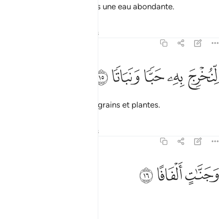
et fait descendre des nuées une eau abondante.
Tafsirs
Leçons
Réflexions
78:15
ﱺ
ﱻ
نخرج به حبا ونباتا ١٥
ﱼ
ﱽ
ﱾ
ِّنُخْرِجَ بِهِۦ حَبًّۭا وَنَبَاتًۭا ١٥
pour faire pousser par elle grains et plantes.
Tafsirs
Leçons
Réflexions
78:16
ﱿ
جنات الفافا ١٦
ﲀ
ﲁ
َجَنَّـٰتٍ أَلْفَافًا ١٦
et jardins luxuriants.