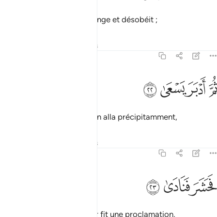
Mais il le qualifia de mensonge et désobéit ;
Tafsirs
Leçons
Réflexions
79:22
ﱚ
ﱛ
م ادبر يسعى ٢٢
ﱜ
ﱝ
ُمَّ أَدْبَرَ يَسْعَىٰ ٢٢
ensuite, il tourna le dos, s’en alla précipitamment,
Tafsirs
Leçons
Réflexions
79:23
ﱞ
حشر فنادى ٢٣
ﱟ
ﱠ
َحَشَرَ فَنَادَىٰ ٢٣
rassembla [les gens] et leur fit une proclamation,