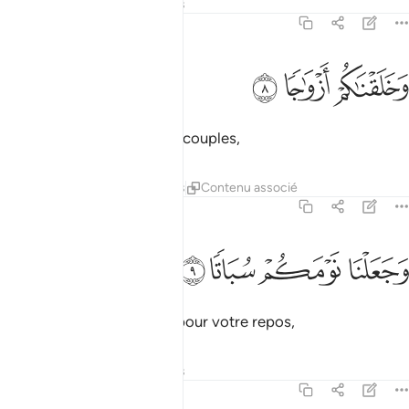
Tafsirs
Leçons
Réflexions
78:8
ﱜ
خلقناكم ازواجا ٨
ﱝ
ﱞ
َخَلَقْنَـٰكُمْ أَزْوَٰجًۭا ٨
Nous vous avons créés en couples,
Tafsirs
Leçons
Réflexions
Contenu associé
78:9
ﱟ
جعلنا نومكم سباتا ٩
ﱠ
ﱡ
ﱢ
َجَعَلْنَا نَوْمَكُمْ سُبَاتًۭا ٩
et désigné votre sommeil pour votre repos,
Tafsirs
Leçons
Réflexions
78:10