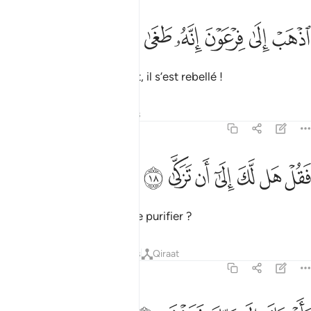
ﱁ
ﱂ
ﱃ
ذهب الى فرعون انه طغى ١٧
ﱄ
ﱅ
ﱆ
ذْهَبْ إِلَىٰ فِرْعَوْنَ إِنَّهُۥ طَغَىٰ ١٧
"Va vers Pharaon. Vraiment, il s’est rebellé !
Tafsirs
Leçons
Réflexions
79:18
ﱇ
ﱈ
ﱉ
ﱊ
قل هل لك الى ان تزكى ١٨
ﱋ
ﱌ
ﱍ
َقُلْ هَل لَّكَ إِلَىٰٓ أَن تَزَكَّىٰ ١٨
Puis dis-lui : "Voudrais-tu te purifier ?
Tafsirs
Leçons
Réflexions
Qiraat
79:19
اهديك الى ربك فتخشى ١٩