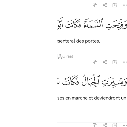
78:19
ﲏ
ﲐ
فتحت السماء فكانت ابوابا ١٩
ﲑ
ﲒ
ﲓ
َفُتِحَتِ ٱلسَّمَآءُ فَكَانَتْ أَبْوَٰبًۭا ١٩
et le ciel sera ouvert et [présentera] des portes,
Tafsirs
Leçons
Réflexions
Qiraat
78:20
ﲔ
ﲕ
سيرت الجبال فكانت سرابا ٢٠
ﲖ
ﲗ
ﲘ
َسُيِّرَتِ ٱلْجِبَالُ فَكَانَتْ سَرَابًا ٢٠
et les montagnes seront mises en marche et deviendront un
mirage.
Tafsirs
Leçons
Réflexions
78:21