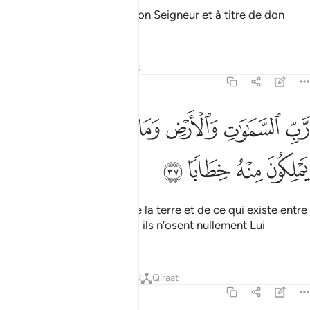
A titre de récompense de ton Seigneur et à titre de don
abondant.
Tafsirs
Leçons
Réflexions
78:37
ﱛ
ﱜ
ﱝ
ﱞ
ﱟ
ﱠﱡ
ب السماوات والارض وما بينهما الرحمان لا يملكون منه خطابا ٣٧
ﱢ
َّبِّ ٱلسَّمَـٰوَٰتِ وَٱلْأَرْضِ وَمَا بَيْنَهُمَا ٱلرَّحْمَـٰنِ ۖ لَا يَمْلِكُونَ مِنْهُ خِطَابًۭا ٧
ﱣ
ﱤ
ﱥ
ﱦ
du Seigneur des cieux et de la terre et de ce qui existe entre
eux, le Tout Miséricordieux; ils n’osent nullement Lui
adresser la parole.
Tafsirs
Leçons
Réflexions
Qiraat
78:38