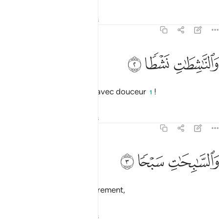
Tafsirs
Leçons
Réflexions
79:2
ﲕ
الناشطات نشطا ٢
ﲖ
ﲗ
َٱلنَّـٰشِطَـٰتِ نَشْطًۭا ٢
Et par ceux qui recueillent avec douceur
!
1
Tafsirs
Leçons
Réflexions
79:3
ﲘ
السابحات سبحا ٣
ﲙ
ﲚ
َٱلسَّـٰبِحَـٰتِ سَبْحًۭا ٣
Et par ceux qui voguent librement,
Tafsirs
Leçons
Réflexions