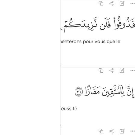
78:30
ﳂ
ﳃ
ذوقوا فلن نزيدكم الا عذابا ٣٠
ﳄ
ﳅ
ﳆ
ﳇ
َذُوقُوا۟ فَلَن نَّزِيدَكُمْ إِلَّا عَذَابًا ٣٠
Goûtez-donc. Nous n’augmenterons pour vous que le
châtiment !
Tafsirs
Leçons
Réflexions
78:31
ﱁ
ن للمتقين مفازا ٣١
ﱂ
ﱃ
ﱄ
ِنَّ لِلْمُتَّقِينَ مَفَازًا ٣١
Pour les pieux ce sera une réussite :
Tafsirs
Leçons
Réflexions
78:32