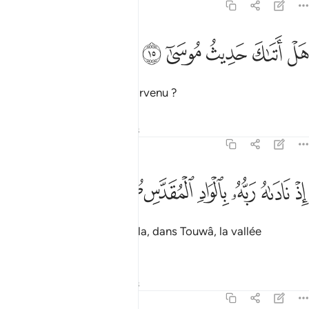
79:15
ﳉ
ﳊ
ل اتاك حديث موسى ١٥
ﳋ
ﳌ
ﳍ
َلْ أَتَىٰكَ حَدِيثُ مُوسَىٰٓ ١٥
Le récit de Moïse t’est-il parvenu ?
Tafsirs
Leçons
Réflexions
79:16
ﳎ
ﳏ
ﳐ
ﳑ
ذ ناداه ربه بالواد المقدس طوى ١٦
ﳒ
ﳓ
ﳔ
ِذْ نَادَىٰهُ رَبُّهُۥ بِٱلْوَادِ ٱلْمُقَدَّسِ طُوًى ١٦
Quand son Seigneur l’appela, dans Touwâ, la vallée
sanctifiée :
Tafsirs
Leçons
Réflexions
79:17