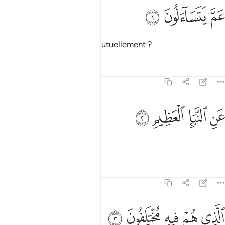
ﱁ
م يتساءلون ١
ﱂ
ﱃ
َمَّ يَتَسَآءَلُونَ ١
Sur quoi s’interrogent-ils mutuellement ?
Tafsirs
Leçons
Réflexions
78:2
ﱄ
ﱅ
ن النبا العظيم ٢
ﱆ
ﱇ
َنِ ٱلنَّبَإِ ٱلْعَظِيمِ ٢
Sur la grande nouvelle,
Tafsirs
Leçons
Réflexions
78:3
ﱈ
ﱉ
ﱊ
لذي هم فيه مختلفون ٣
ﱋ
ﱌ
لَّذِى هُمْ فِيهِ مُخْتَلِفُونَ ٣