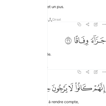
Hormis une eau bouillante et un pus.
Tafsirs
Leçons
Réflexions
Qiraat
78:26
ﲰ
زاء وفاقا ٢٦
ﲱ
ﲲ
َزَآءًۭ وِفَاقًا ٢٦
comme rétribution équitable.
Tafsirs
Leçons
Réflexions
78:27
ﲳ
ﲴ
ﲵ
نهم كانوا لا يرجون حسابا ٢٧
ﲶ
ﲷ
ﲸ
ِنَّهُمْ كَانُوا۟ لَا يَرْجُونَ حِسَابًۭا ٢٧
Car ils ne s’attendaient pas à rendre compte,