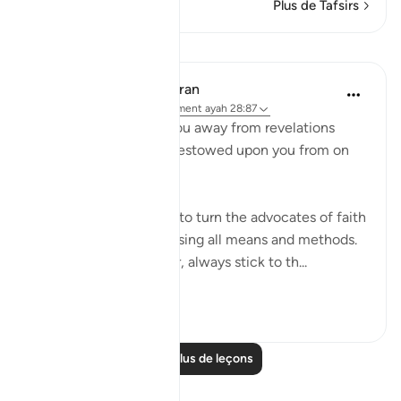
Plus de Tafsirs
Leçons
In the Shade of the Quran
il y a 31 semaines
·
Référencement
ayah 28:87
"Never let them turn you away from revelations
after they have been bestowed upon you from on
high." (Verse 87)
Unbelievers always try to turn the advocates of faith
away from their task, using all means and methods.
The believers, however, always stick to th...
Voir plus
0
0
Lire plus de leçons