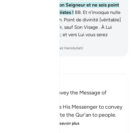
appelle les gens vers ton Seigneur et ne sois point
du nombre des polythéistes !
88
.
Et n’invoque nulle
autre divinité avec Allah. Point de divinité [véritable]
à part Lui. Tout doit périr, sauf Son Visage . À Lui
appartient le Jugement; et vers Lui vous serez
ramenés.
-
French Translation(Muhammad Hamidullah)
Lisez le Tafsir
Ibn Kathir (Abridged)
The Command to convey the Message of
Tawhid
Here Allah commands His Messenger to convey
the Message and recite the Qur'an to people.
He tells him that
…
En savoir plus