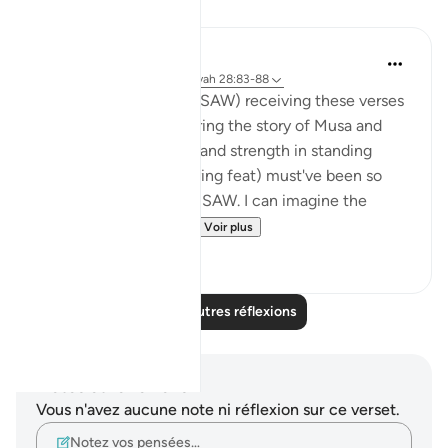
Réflexions
Hana Alasry
il y a 6 ans
·
Référencement
ayah 28:83-88
I imagine the Prophet (SAW) receiving these verses
and I imagine how hearing the story of Musa and
Musa AS's confidence and strength in standing
before Firawn (a terrifying feat) must've been so
comforting to the nabi SAW. I can imagine the
sense of comradery ...
Voir plus
4
1
Lire d'autres réflexions
Notes et réflexions
Vous n'avez aucune note ni réflexion sur ce verset.
Notez vos pensées…