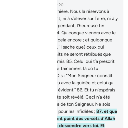
Chapitre 28, Page 396, Juz 20
83
.
Cette Demeure dernière, Nous la réservons à
ceux qui ne recherchent, ni à s’élever sur Terre, ni à y
semer la corruption. Cependant, l’heureuse fin
appartient aux pieux.
84
.
Quiconque viendra avec le
bien, aura meilleur que cela encore ; et quiconque
viendra avec le mal, (qu’il sache que) ceux qui
commettront des méfaits ne seront rétribués que
selon ce qu’ils ont commis.
85
.
Celui qui t’a prescrit
le Coran te ramènera certainement là où tu
(souhaites) retourner . Dis : “Mon Seigneur connaît
mieux celui qui est venu avec la guidée et celui qui
est dans un égarement évident.”
86
.
Et tu n’espérais
nullement que le Livre te soit révélé. Ceci n’a été
que par une miséricorde de ton Seigneur. Ne sois
donc jamais un soutien pour les infidèles ;
87
.
et que
ceux-ci ne te détournent point des versets d’Allah
une fois qu’on les a fait descendre vers toi. Et