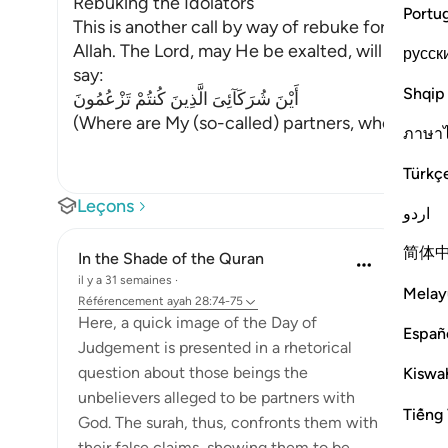
Rebuking the Idolators
Portu
This is another call by way of rebuke for thos
Allah. The Lord, may He be exalted, will call to 
русск
say:
Shqip
أَيْنَ شُرَكَآئِىَ الَّذِينَ كُنتُمْ تَزْعُمُونَ
(Where are My (so-called) partners, whom you 
ภาษา
Türkç
Leçons
اردو
简体
In the Shade of the Quran
il y a 31 semaines
·
Melay
Référencement
ayah 28:74-75
Here, a quick image of the Day of
Españ
Judgement is presented in a rhetorical
question about those beings the
Kiswah
unbelievers alleged to be partners with
Tiếng 
God. The surah, thus, confronts them with
their false claims, showing them to be