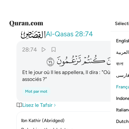
Sélect
028
ويوم يناديهم فيقول اين شركايي الذين ك
Al-Qasas
28:74
Englis
28:74
العربية
ﲀ
ﲁ
ﲂ
ﲃ
বাংলা
Et le jour où Il les appellera, Il dira : "Où son
ارسی
associés ?"
França
Mot par mot
Indon
Lisez le Tafsir
Italia
Ibn Kathir (Abridged)
Dutch