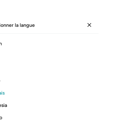
ionner la langue
Se connecter
Li
h
Cha
68
ﱻ
ﱼ
ﱽ
ﱾ
ﱿ
leu
bie
t ceux que vous prétendiez être Mes
Se
ف
qu’
is
[vé
Lire la suite
dan
esia
Lu
Al
no
Jou
po