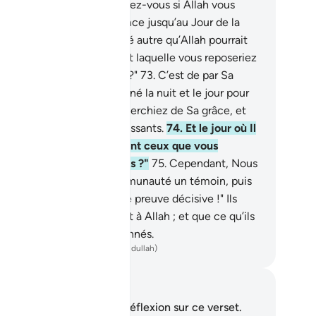
nc pas ?"
72
.
Dis : "Que diriez-vous si Allah vous
signait le jour en permanence jusqu’au Jour de la
urrection ? Quelle divinité autre qu’Allah pourrait
us apporter une nuit durant laquelle vous reposeriez
N’observez-vous donc pas ?"
73
.
C’est de par Sa
éricorde qu’Il vous a assigné la nuit et le jour pour
e vous vous reposiez et cherchiez de Sa grâce, et
in que vous soyez reconnaissants.
74
.
Et le jour où Il
s appellera, Il dira : "Où sont ceux que vous
étendiez être Mes associés ?"
75
.
Cependant, Nous
rons sortir de chaque communauté un témoin, puis
s dirons : "Apportez votre preuve décisive !" Ils
ront alors que la Vérité est à Allah ; et que ce qu’ils
aient inventé les a abandonnés.
ench Translation(Muhammad Hamidullah)
tes et réflexions
us n'avez aucune note ni réflexion sur ce verset.