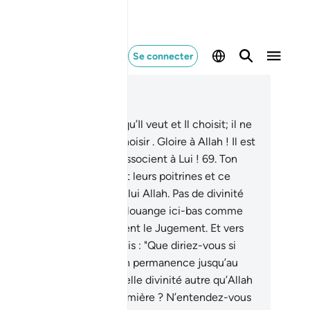
Se connecter
re dans le contexte
pitre 28, Page 394, Juz 20
.
Et ton Seigneur crée ce qu’Il veut et Il choisit; il ne
r a jamais appartenu de choisir . Gloire à Allah ! Il est
n au-dessus de ce qu’ils associent à Lui !
69
.
Ton
igneur sait ce que cachent leurs poitrines et ce
ils divulguent.
70
.
Et c’est lui Allah. Pas de divinité
ritable] à part Lui. A Lui la louange ici-bas comme
s l’au-delà ! À Lui appartient le Jugement. Et vers
i vous serez ramenés.
71
.
Dis : "Que diriez-vous si
lah vous assignait la nuit en permanence jusqu’au
r de la Résurrection ? Quelle divinité autre qu’Allah
urrait vous apporter une lumière ? N’entendez-vous