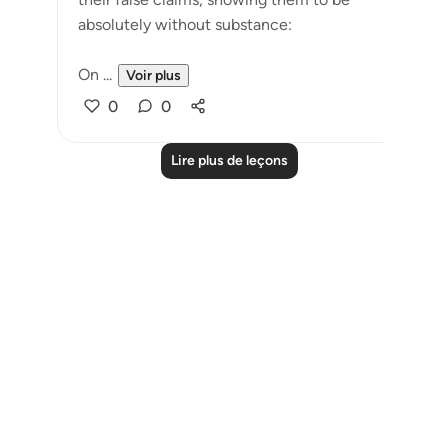
absolutely without substance:
On ...
Voir plus
0
0
Lire plus de leçons
Notes
placeholders
close