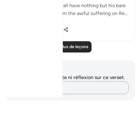
How about one who shall have nothing but his bare
face to protect him from the awful suffering on Re...
Voir plus
0
0
43
Lire plus de leçons
Notes et réflexions
Vous n'avez aucune note ni réflexion sur ce verset.
Notez vos pensées…