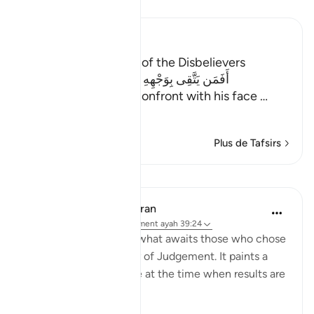
Lisez le Tafsir
Ibn Kathir (Abridged)
The Final Destination of the Disbelievers
أَفَمَن يَتَّقِى بِوَجْهِهِ سُوءَ الْعَذَابِ يَوْمَ الْقِيَـمَةِ
(Is he then, who will confront with his face
…
En savoir plus
Plus de Tafsirs
Leçons
In the Shade of the Quran
il y a 31 semaines
·
Référencement
ayah 39:24
The surah then shows what awaits those who chose
to go astray on the Day of Judgement. It paints a
very depressing picture at the time when results are
given: