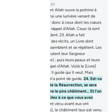
Chapitre 39, Page 461, Juz 23
22
.
Est-ce que celui dont Allah ouvre la poitrine à
l’islam et qui détient ainsi une lumière venant de
Son Seigneur... Malheur donc à ceux dont les cœurs
sont endurcis contre le rappel d’Allah. Ceux-là sont
dans un égarement évident.
23
.
Allah a fait
descendre le plus beau des récits, un Livre dont
[certains versets] se ressemblent et se répètent. Les
peaux de ceux qui redoutent leur Seigneur
frissonnent (à l’entendre) ; puis leurs peaux et leurs
cœurs s’apaisent au rappel d’Allah. Voilà le [Livre]
guide d’Allah par lequel Il guide qui Il veut. Mais
quiconque Allah égare n’a point de guide.
24
.
Est-ce
que celui qui, au Jour de la Résurrection, se sera
protégé le visage contre le pire châtiment... Et l’on
dira aux injustes : "Goûtez à ce que vous avez
acquis."
25
.
Ceux qui ont vécu avant eux ont
démenti (les Messagers), le châtiment leur est venu