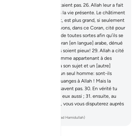
par où ils ne le pressentaient pas.
26
.
Allah leur a fait
goûter l’ignominie dans la vie présente. Le châtiment
de l’au-delà, cependant, est plus grand, si seulement
ils savaient!
27
.
Nous avons, dans ce Coran, cité pour
les gens des exemples de toutes sortes afin qu’ils se
souviennent.
28
.
Un Coran [en langue] arabe, dénué
de tortuosité, afin qu’ils soient pieux!
29
.
Allah a cité
comme parabole un homme appartenant à des
associés se querellant à son sujet et un [autre]
homme appartenant à un seul homme: sont-ils
égaux en exemple ? Louanges à Allah ! Mais la
plupart d’entre eux ne savent pas.
30
.
En vérité tu
mourras et ils mourront eux aussi ;
31
.
ensuite, au
Jour de la Résurrection, vous vous disputerez auprès
de votre Seigneur.
-
French Translation(Muhammad Hamidullah)