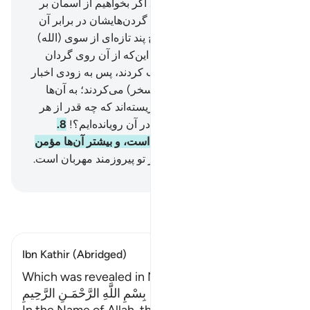
نمی‌آورند؛ خود را هلاک کنی!
4
.
اگر بخواهیم از آسمان بر
آن‌ها نشانه‌ای نازل می‌کنیم که گردن‌هایشان در برابر آن
تسلیم (و خاضع) گردد.
5
.
و هیچ پند تازه‌ای از سوی (الله)
رحمان برای آن‌ها نمی‌آید؛ مگر این‌که از آن روی گردان
هستند.
6
.
به راستی آن‌ها تکذیب کردند، پس به زودی اخبار
آنچه را که به آن استهزاء (و تمسخر) می‌کردند؛ به آن‌ها
خواهد رسید.
7
.
آیا به زمین ننگریسته‌اند که چه قدر از هر
گونه گیاهان (نیکو و) پر ارزش در آن رویانده‌ایم؟!
8
.
بی‌گمان در این نشانۀ (بزرگی) است، و بیشتر آن‌ها مؤمن
نیستند.
9
.
و به راستی پروردگار تو پیروزمند مهربان است.
Hussein Taji Kal Dari
-
تفسیر بخوانید
Ibn Kathir (Abridged)
Which was revealed in Makkah
بِسْمِ اللَّهِ الرَّحْمَـنِ الرَّحِيمِ