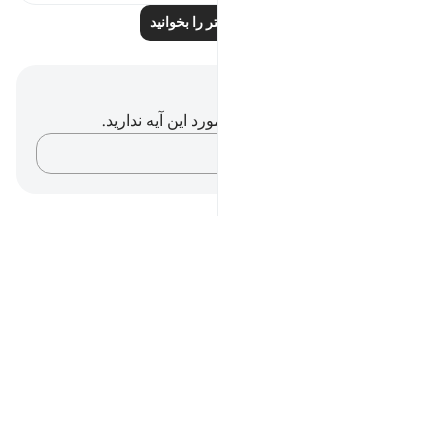
بازتاب‌های بیشتر را بخوانید
یادداشت‌ها و تأملات
شما هیچ یادداشت و تأملی در مورد این آیه ندارید.
افکارتان را ثبت کنید…
Notes
placeholders
close