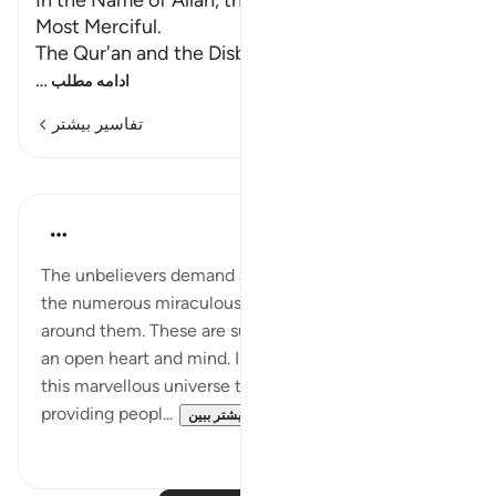
In the Name of Allah, the Most Gracious, the
Most Merciful.
The Qur'an and the Disbe
…
ادامه مطلب
تفاسیر بیشتر
درس‌ها
In the Shade of the Quran
۳۱ هفته پیش
·
ارجاع دادن
آیه ۷:۲۶-۸
The unbelievers demand a miracle while ignoring
the numerous miraculous signs God has placed all
around them. These are sufficient for anyone with
an open heart and mind. Indeed, in every aspect of
this marvellous universe there is a great sign
providing peopl...
بیشتر ببین
۰
۱