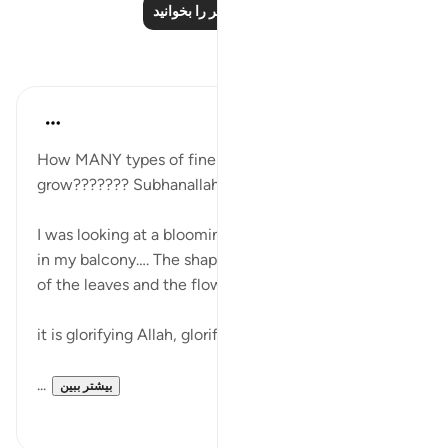
درس‌های بیشتر را بخوانید
بازتاب‌ها
Khaleda Begum
۵ سال پیش
·
ارجاع دادن
آیه ۷:۲۶-۸
How MANY types of fine plants Allah causes to
grow??????? Subhanallah…
I was looking at a blooming cactus in the tiny oasis
in my balcony…. The shape, colours and the beauty
of the leaves and the flowers…..
it is glorifying Allah, glorifying His majesty…
...
بیشتر ببین
۲
۶