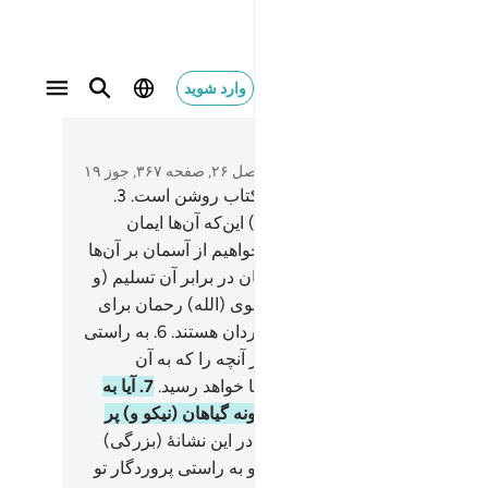
وارد شوید
متن بخوانید
فصل ۲۶, صفحه ۳۶۷, جوز ۱۹
سم (طا. سین. میم)
2
.
این آیات کتاب روشن است.
3
.
 می‌خواهی از (شدت غم و اندوه) این‌که آن‌ها ایمان
آورند؛ خود را هلاک کنی!
4
.
اگر بخواهیم از آسمان بر آن‌ها
ه‌ای نازل می‌کنیم که گردن‌هایشان در برابر آن تسلیم (و
ع) گردد.
5
.
و هیچ پند تازه‌ای از سوی (الله) رحمان برای
ا نمی‌آید؛ مگر این‌که از آن روی گردان هستند.
6
.
به راستی
ا تکذیب کردند، پس به زودی اخبار آنچه را که به آن
زاء (و تمسخر) می‌کردند؛ به آن‌ها خواهد رسید.
7
.
آیا به
 ننگریسته‌اند که چه قدر از هر گونه گیاهان (نیکو و) پر
 در آن رویانده‌ایم؟!
8
.
بی‌گمان در این نشانۀ (بزرگی)
 و بیشتر آن‌ها مؤمن نیستند.
9
.
و به راستی پروردگار تو