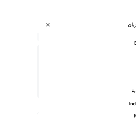
بان
وارد شوید
لارض كم انبتنا فيها من كل زوج كريم ٧
در 
۷:۲۶
1
.
ط
ﱺ
ﱻ
گویی
نمی‌
 (نیکو و) پر ارزش در آن رویانده‌ایم؟!
نشان
خاض
ادامه مطلب
Fr
آن‌ه
آن‌ه
Ind
استه
زمین
I
Ibn Kathir (Abridged)
ارزش
Which was revealed in Makkah
است،