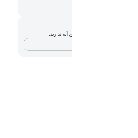
وزمند مهربان است.
Hussein Taji Kal D
داشت‌ها و تأملات
هیچ یادداشت و تأملی در مورد این آیه ندارید.
افکارتان را ثبت کنید…