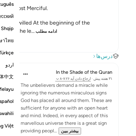
tuguês
, the Most Merciful.
g away;
усский
llah so willed At the beginning of the
Shqip
cussed the le
…
ادامه مطلب
ษาไทย
Türkçe
درس‌ها
اردو
In the Shade of the Quran
体中文
۳۱ هفته پیش
·
ارجاع دادن
آیه ۷:۲۶-۸
The unbelievers demand a miracle while
Melayu
ignoring the numerous miraculous signs
God has placed all around them. These are
spañol
sufficient for anyone with an open heart
swahili
and mind. Indeed, in every aspect of this
marvellous universe there is a great sign
ng Việt
providing peopl...
بیشتر ببین