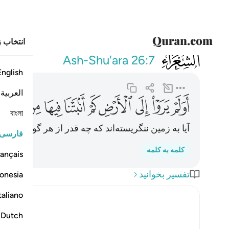
انتخاب ز
026
اولم يروا الى ا
Ash-Shu'ara
26:7
English
العربية
ﱰ
ﱱ
ﱲ
ﱳ
ﱴ
ﱵ
ﱶ
ﱷ
ﱸ
ﱹ
বাংলা
آیا به زمین ننگریسته‌اند که چه قدر از هر گونه گیاهان
فارسی
کلمه به کلمه
ançais
تفسیر بخوانید
onesia
taliano
Dutch