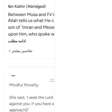
Ibn Kathir (Abridged)
Between Musa and Fir`awn
Allah tells us what He commanded His servant,
son of `Imran and Messenger Musa, peace be
upon him, who spoke with Him, to do,
…
ادامه مطلب
تفاسیر بیشتر
درس‌ها
Hammad Fahim
۲ سال پیش
·
ارجاع دادن
آیه ۱۱:۲۶، ۱۸:۱۹
Mindful Morality
She said, 'I seek the Lord of Mercy's protection
against you: if you have any fear of Him, [do not
approach]!'