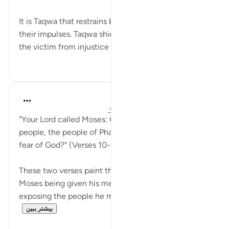
It is Taqwa that restrains believers from acting on
their impulses. Taqwa shields both the offender and
the victim from injustice ...
بیشتر ببین
۸
۲۶
In the Shade of the Quran
۳۱ هفته پیش
·
ارجاع دادن
آیه ۱۰:۲۶-۱۱
"Your Lord called Moses: Go to the wrongdoing
people, the people of Pharaoh. Will they have no
fear of God?" (Verses 10-11)
These two verses paint the first scene which shows
Moses being given his message. It begins by
exposing the people he must go to, decla...
بیشتر ببین
۰
۰