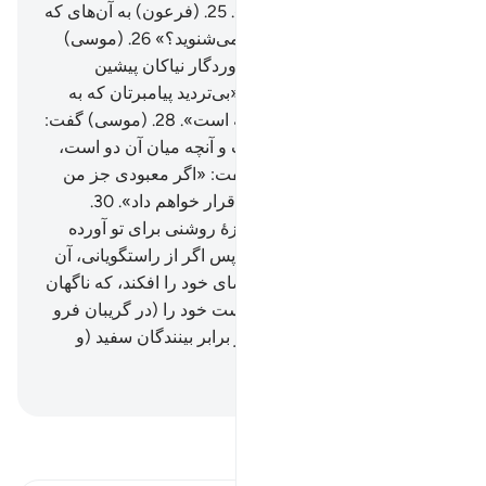
دو است، اگر اهل یقین هستید».
25
.
(فرعون) به آن‌های که
در اطرافش بودند؛ گفت: «آیا نمی‌شنوید؟»
26
.
(موسی)
گفت: «(او) پروردگار شما و پروردگار نیاکان پیشین
شماست.
27
.
(فرعون) گفت: «بی‌تردید پیامبرتان که به
سوی شما فرستاده شده دیوانه است».
28
.
(موسی) گفت:
«(او) پروردگار مشرق و مغرب و آنچه میان آن دو است،
اگر بیندیشید».
29
.
(فرعون) گفت: «اگر معبودی جز من
برگزینی، البته تو را از زندانیان قرار خواهم داد».
30
.
(موسی) گفت: «حتی اگر معجزۀ روشنی برای تو آورده
باشم؟!»
31
.
(فرعون) گفت: «پس اگر از راستگویانی، آن
را بیاور».
32
.
پس (موسی) عصای خود را افکند، که ناگهان
آن اژد‌هایی آشکار شد.
33
.
و دست خود را (در گریبان فرو
برد و) بیرون آورد که ناگهان در برابر بینندگان سفید (و
روشن) بود.
Hussein Taji Kal Dari
-
تفسیر بخوانید