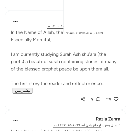
۵
۱۶
Razia Zahra
۳۱ هفته پیش
·
ارجاع دادن
آیه ۶۰:۲۶-۶۷، ۱۰:۲۶-۱۷
In the Name of Allah, the Most Merciful, the
Especially Merciful,
I am currently studying Surah Ash shu’ara (the
poets) a beautiful surah containing stories of many
of the blessed prophet peace be upon them all.
The first story the reader and reflector enco...
بیشتر ببین
۷
۲۷
Razia Zahra
۲ سال پیش
·
ارجاع دادن
آیه ۱۰:۲۶-۱۵، ۱۸۶:۲