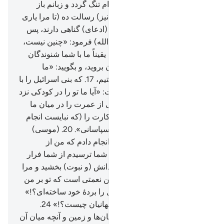
که مرا تکذیب کنند!
13
.
و سینه‌ام تنگ گردد و زبانم باز
نشود، پس (برادرم) هارون را (نیز) رسالت ده (تا مرا یاری
کند).
14
.
و آن‌ها بر (گردن) من (ادعای) گناهی دارند، پس
می‌ترسم که مرا بکشند».
15
.
(الله) فرمود: «چنین نیست،
پس شما هردو با آیات ما بروید، یقیناً ما با شما شنوندگان
هستیم.
16
.
پس (به نزد) فرعون بروید، و بگویید: «ما
فرستادۀ پروردگار جهانیان هستیم،
17
.
که بنی اسرائیل را با
ما بفرست».
18
.
(فرعون) گفت: «آیا ما تو را در کودکی نزد
خود پرورش ندادیم، و سال‌هایی از عمرت را در میان ما
نگذراندی؟!
19
.
و (بالاخره) آن کارت را (که نبایست انجام
می‌دادی) انجام دادی، و تو از ناسپاسانی».
20
.
(موسی)
گفت: «(من) آن (کار) را آنگاه انجام دادم که من از
بی‌خبران بودم.
21
.
پس چون از شما ترسیدم از شما فرار
کردم، آنگاه پروردگارم به من دانش (و نبوت) بخشید و مرا
از پیامبران قرار داد.
22
.
و آیا این نعمتی است که تو بر من
منت می‌گذاری که بنی اسرائیل را بردۀ خود ساخته‌ای؟!»
23
.
فرعون گفت: «پروردگار جهانیان چیست؟!»
24
.
(موسی) گفت: «پروردگار آسمان‌ها و زمین و آنچه میان آن