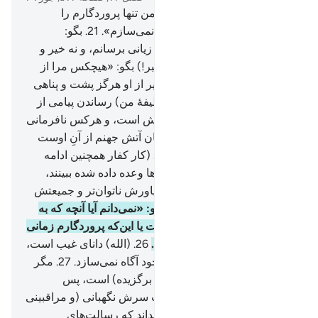
20
.
(ای پیامبر! به آن‌ها) بگو: «من تنها پروردگارم را
می‌خوانم، و کسی را شریک او نمی‌سازم».
21
.
بگو:
«بی‌گمان من نمی‌توانم به شما زیانی برسانم، و نه خیر و
سودی (برسانم)».
22
.
(ای پیامبر!) بگو: «هیچکس مرا از
(کیفر) الله پناه نخواهد داد، و غیر از او هرگز پشت و پناهی
نخواهم یافت.
23
.
مگر (تنها وظیفۀ من) رساندن پیامی از
جانب الله و (انجام) رسالت‌هایش است، و هرکس نافرمانی
الله و پیامبرش کند، پس بی‌گمان آتش جهنم از آنِ اوست
جاودانه در آن خواهد ماند».
24
.
(کار کفار همچنین ادامه
دارد) تا زمانی که آنچه را به آن‌ها وعده داده شده ببینند،
آنگاه خواهند دانست چه کسی یاورش ناتوان‌تر و جمیعتش
کمتر است.
25
.
(ای پیامبر!) بگو: «نمی‌دانم آیا آنچه که به
شما وعده داده شده نزدیک است یا این‌که پروردگارم زمانی
(دور) برای آن قرار می‌دهد؟!».
26
.
(الله) دانای غیب است،
و هیچکس را بر (اسرار) غیب خود آگاه نمی‌سازد.
27
.
مگر
رسولانی که آنان را پسندیده (و برگزیده) است، پس
بی‌گمان از پیش روی او و پشت سرش نگهبانی (و مراقبینی
از فرشتگان) می‌گمارد.
28
.
تا بداند که رسالت‌های