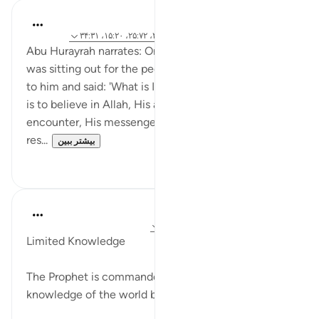
Prophetic Commentary
۸ سال پیش
·
ارجاع دادن
آیه ۷۱:۲۷، ۴۲:۷۹، ۲۵:۷۲، ۱۵:۲۰، ۳۴:۳۱
Abu Hurayrah narrates: One day, the Prophet (saws)
was sitting out for the people, when Gabriel came
to him and said: 'What is Iman?' He responded: 'Iman
is to believe in Allah, His angels, His scripture, His
encounter, His messengers, and believing in the
res...
بیشتر ببین
۰
۲
In the Shade of the Quran
۳۱ هفته پیش
·
ارجاع دادن
آیه ۲۵:۷۲-۲۶
Limited Knowledge
The Prophet is commanded to disclaim any
knowledge of the world beyond human perception: