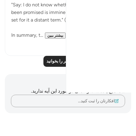
"Say: I do not know whether that which you have
been promised is imminent, or whether my Lord has
set for it a distant term." (Verse 25)
In summary, t...
بیشتر ببین
۰
۰
درس‌های بیشتر را بخوانید
یادداشت‌ها و تأملات
شما هیچ یادداشت و تأملی در مورد این آیه ندارید.
افکارتان را ثبت کنید…