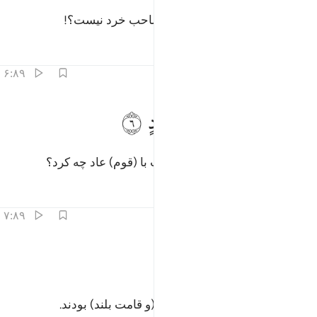
آیا در این (چیزها) سوگندی برای صاحب خرد نیست؟!
تفاسیر
درس ها
بازتاب ها
۶:۸۹
ﱧ
ﱨ
ﱩ
ﱪ
لم تر كيف فعل ربك بعاد ٦
ﱫ
ﱬ
ﱭ
َلَمْ تَرَ كَيْفَ فَعَلَ رَبُّكَ بِعَادٍ ٦
(ای پیامبر) آیا ندیدی که پروردگارت با (قوم) عاد چه کرد؟
تفاسیر
درس ها
بازتاب ها
۷:۸۹
ﱮ
ﱯ
رم ذات العماد ٧
ﱰ
ﱱ
ِرَمَ ذَاتِ ٱلْعِمَادِ ٧
(همان عاد) ارم که دارای ستون‌ها (و قامت بلند) بودند.