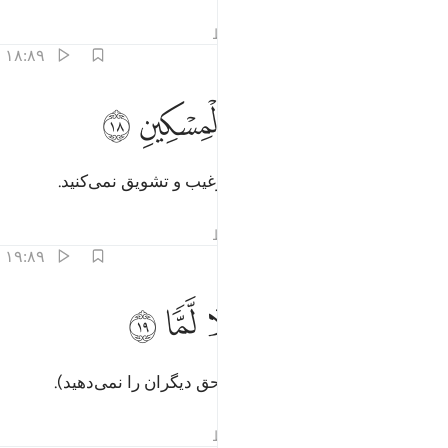
تفاسیر
درس ها
بازتاب ها
قیراط
۱۸:۸۹
ﲴ
ﲵ
ﲶ
لا تحاضون على طعام المسكين ١٨
ﲷ
ﲸ
ﲹ
َلَا تَحَـٰٓضُّونَ عَلَىٰ طَعَامِ ٱلْمِسْكِينِ ١٨
و یکدیگر را بر اطعام مستمندان ترغیب و تشویق نمی‌کنید.
تفاسیر
درس ها
بازتاب ها
قیراط
۱۹:۸۹
ﲺ
تاكلون التراث اكلا لما ١٩
ﲻ
ﲼ
ﲽ
ﲾ
َتَأْكُلُونَ ٱلتُّرَاثَ أَكْلًۭا لَّمًّۭا ١٩
و میراث را حریصانه می‌خورید (و حق دیگران را نمی‌دهید).
تفاسیر
درس ها
بازتاب ها
قیراط