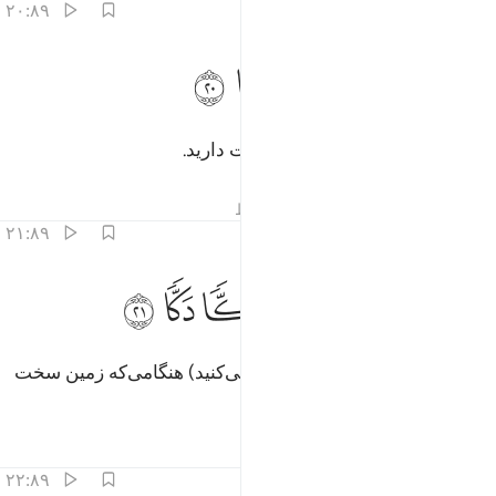
۲۰:۸۹
ﲿ
ﳀ
تحبون المال حبا جما ٢٠
ﳁ
ﳂ
ﳃ
َتُحِبُّونَ ٱلْمَالَ حُبًّۭا جَمًّۭا ٢٠
و مال و ثروت (دنیا) را بسیار دوست دارید.
تفاسیر
درس ها
بازتاب ها
قیراط
۲۱:۸۹
ﳄﳅ
ﳆ
ﳇ
لا اذا دكت الارض دكا دكا ٢١
ﳈ
ﳉ
ﳊ
ﳋ
َلَّآ إِذَا دُكَّتِ ٱلْأَرْضُ دَكًّۭا دَكًّۭا ٢١
هرگز چنین نیست (که شما گمان می‌کنید) هنگامی‌که زمین سخت
درهم کوبیده شود (و هموار گردد).
تفاسیر
درس ها
بازتاب ها
۲۲:۸۹