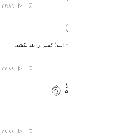
۲۶:۸۹
ﱗ
ﱘ
لا يوثق وثاقه احد ٢٦
ﱙ
ﱚ
ﱛ
َلَا يُوثِقُ وَثَاقَهُۥٓ أَحَدٌۭ ٢٦
و هیچ کس همچون بند کشیدن او (= الله) کسی را بند نکشد.
تفاسیر
درس ها
بازتاب ها
۲۷:۸۹
ﱜ
ﱝ
ا ايتها النفس المطمينة ٢٧
ﱞ
ﱟ
َـٰٓأَيَّتُهَا ٱلنَّفْسُ ٱلْمُطْمَئِنَّةُ ٢٧
«ای روح آرام یافته.
تفاسیر
درس ها
بازتاب ها
۲۸:۸۹