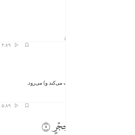
ﱙ
ﱚ
ﱛ
َٱلشَّفْعِ وَٱلْوَتْرِ ٣
و به زوج و فرد.
تفاسیر
درس ها
بازتاب ها
قیراط
۴:۸۹
ﱜ
ﱝ
الليل اذا يسر ٤
ﱞ
ﱟ
َٱلَّيْلِ إِذَا يَسْرِ ٤
و سوگند به شب هنگامی‌که (حرکت می‌کند و) می‌رود.
تفاسیر
درس ها
بازتاب ها
۵:۸۹
ﱠ
ﱡ
ﱢ
ﱣ
ل في ذالك قسم لذي حجر ٥
ﱤ
ﱥ
ﱦ
َلْ فِى ذَٰلِكَ قَسَمٌۭ لِّذِى حِجْرٍ ٥