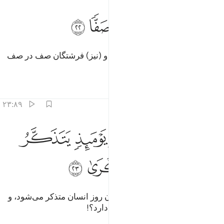
ﳌ
ﳍ
جاء ربك والملك صفا صفا ٢٢
ﳎ
ﳏ
ﳐ
ﳑ
َجَآءَ رَبُّكَ وَٱلْمَلَكُ صَفًّۭا صَفًّۭا ٢٢
و پروردگارت (برای دادرسی) بیاید و (نیز) فرشتگان صف در صف
(بیانید).
تفاسیر
درس ها
بازتاب ها
۲۳:۸۹
ﱁ
ﱂ
ﱃﱄ
ﱅ
جيء يوميذ بجهنم يوميذ يتذكر الانسان وانى له الذكرى ٢٣
ﱆ
َجِا۟ىٓءَ يَوْمَئِذٍۭ بِجَهَنَّمَ ۚ يَوْمَئِذٍۢ يَتَذَكَّرُ ٱلْإِنسَـٰنُ وَأَنَّىٰ لَ
ﱇ
ﱈ
ﱉ
ﱊ
ﱋ
و در آن روز جهنم آورده شود، در آن روز انسان متذکر می‌شود، و
(اما) این تذکر چه فایده‌ای برای او دارد؟!