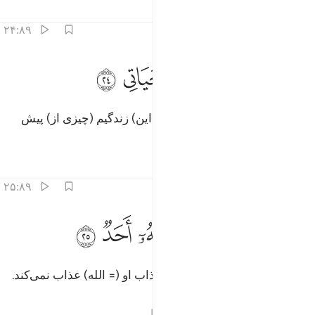
تفاسیر
درس ها
بازتاب ها
۲۴:۸۹
ﱌ
ﱍ
قول يا ليتني قدمت لحياتي ٢٤
ﱎ
ﱏ
ﱐ
َقُولُ يَـٰلَيْتَنِى قَدَّمْتُ لِحَيَاتِى ٢٤
می‌گوید: «ای کاش (در دنیا) برای (این) زندگیم (چیزی از) پیش
فرستاده بودم.
تفاسیر
درس ها
بازتاب ها
۲۵:۸۹
ﱑ
ﱒ
يوميذ لا يعذب عذابه احد ٢٥
ﱓ
ﱔ
ﱕ
ﱖ
َيَوْمَئِذٍۢ لَّا يُعَذِّبُ عَذَابَهُۥٓ أَحَدٌۭ ٢٥
پس در آن روز هیچ کسی همانند عذاب او (= الله) عذاب نمی‌کند.
تفاسیر
درس ها
بازتاب ها
قیراط