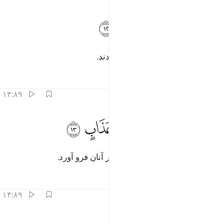
ﲈ
اكثروا فيها الفساد ١٢
ﲉ
ﲊ
ﲋ
َأَكْثَرُوا۟ فِيهَا ٱلْفَسَادَ ١٢
پس در آن‌ها بسیار فساد به بار آوردند.
تفاسیر
درس ها
بازتاب ها
۱۳:۸۹
ﲌ
ﲍ
ﲎ
صب عليهم ربك سوط عذاب ١٣
ﲏ
ﲐ
ﲑ
َصَبَّ عَلَيْهِمْ رَبُّكَ سَوْطَ عَذَابٍ ١٣
آنگاه پروردگارت تازیانه عذاب را بر آنان فرو آورد.
تفاسیر
درس ها
بازتاب ها
۱۴:۸۹
ن ربك لبالمرصاد ١٤