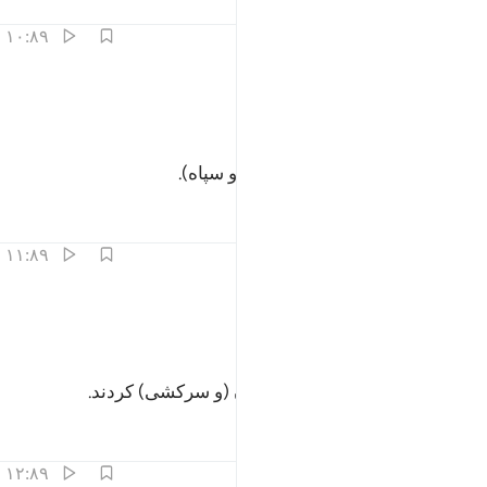
تفاسیر
درس ها
بازتاب ها
۱۰:۸۹
ﱿ
ﲀ
فرعون ذي الاوتاد ١٠
ﲁ
ﲂ
َفِرْعَوْنَ ذِى ٱلْأَوْتَادِ ١٠
و فرعون صاحب میخ‌ها (شکنجه‌ها و سپاه).
تفاسیر
درس ها
بازتاب ها
۱۱:۸۹
ﲃ
ﲄ
ﲅ
لذين طغوا في البلاد ١١
ﲆ
ﲇ
لَّذِينَ طَغَوْا۟ فِى ٱلْبِلَـٰدِ ١١
(همان) کسانی‌که در شهر‌ها طغیان (و سرکشی) کردند.
تفاسیر
درس ها
بازتاب ها
۱۲:۸۹