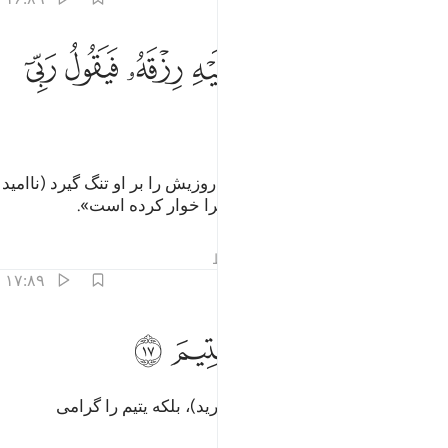
ﲢ
ﲣ
ﲤ
ﲥ
ﲦ
ﲧ
اما اذا ما ابتلاه فقدر عليه رزقه فيقول ربي اهانن ١٦
ﲨ
ﲩ
ﲪ
َأَمَّآ إِذَا مَا ٱبْتَلَىٰهُ فَقَدَرَ عَلَيْهِ رِزْقَهُۥ فَيَقُولُ رَبِّىٓ أَهَـٰنَنِ ١٦
ﲫ
ﲬ
و اما هنگامی‌که او را بیازماید، پس روزیش را بر او تنگ گیرد (ناامید
می‌شود و) می‌گوید: «پروردگارم مرا خوار کرده است».
تفاسیر
درس ها
بازتاب ها
قیراط
۱۷:۸۹
ﲭﲮ
ﲯ
ﲰ
لا بل لا تكرمون اليتيم ١٧
ﲱ
ﲲ
ﲳ
َلَّا ۖ بَل لَّا تُكْرِمُونَ ٱلْيَتِيمَ ١٧
هرگز چنین نیست (که شما می‌پندارید)، بلکه یتیم را گرامی
نمی‌دارید.