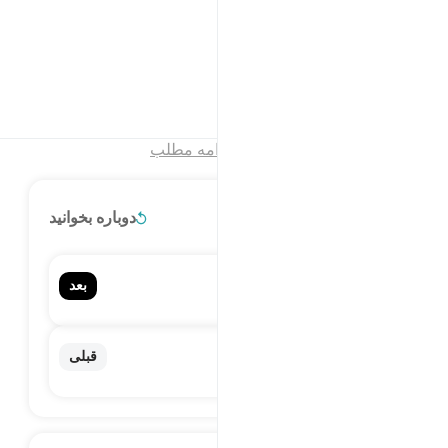
ﱪ
ﱫ
ﱬ
َٱدْخُلِى جَنَّتِى ٣٠
و به بهشت من وارد شو»
تفاسیر
درس ها
بازتاب ها
پایان فصل
ادامه مطلب
ادامه مطلب
دوباره بخوانید
۹۰. Al-Balad
بعد
البلد
۸۸. Al-Ghashiyah
قبلی
الغاشية