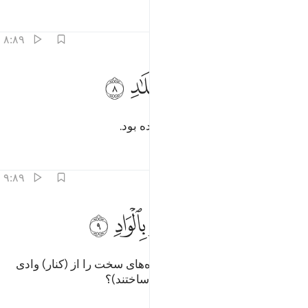
تفاسیر
درس ها
بازتاب ها
۸:۸۹
ﱲ
ﱳ
ﱴ
ﱵ
لتي لم يخلق مثلها في البلاد ٨
ﱶ
ﱷ
ﱸ
لَّتِى لَمْ يُخْلَقْ مِثْلُهَا فِى ٱلْبِلَـٰدِ ٨
که همانند آن در شهرها آفریده نشده بود.
تفاسیر
درس ها
بازتاب ها
۹:۸۹
ﱹ
ﱺ
ﱻ
ثمود الذين جابوا الصخر بالواد ٩
ﱼ
ﱽ
ﱾ
َثَمُودَ ٱلَّذِينَ جَابُوا۟ ٱلصَّخْرَ بِٱلْوَادِ ٩
و (نیز قوم) ثمود، آن‌هایی که صخره‌های سخت را از (کنار) وادی
می‌تراشیدند (و برای خود خانه می‌ساختند)؟