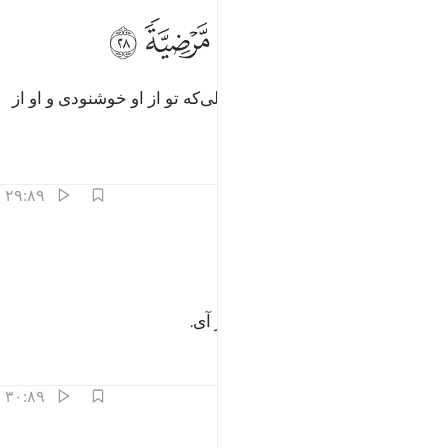
ﱠ
ﱡ
ﱢ
رجعي الى ربك راضية مرضية ٢٨
ﱣ
ﱤ
ﱥ
رْجِعِىٓ إِلَىٰ رَبِّكِ رَاضِيَةًۭ مَّرْضِيَّةًۭ ٢٨
به سوی پروردگارت باز گرد، در حالی‌که تو از او خوشنودی و او از
تو خشنود است.
تفاسیر
درس ها
بازتاب ها
۲۹:۸۹
ﱦ
ﱧ
ادخلي في عبادي ٢٩
ﱨ
ﱩ
َٱدْخُلِى فِى عِبَـٰدِى ٢٩
پس در زمرۀ بندگان (خاص) من در آی.
تفاسیر
درس ها
بازتاب ها
۳۰:۸۹
ادخلي جنتي ٣٠