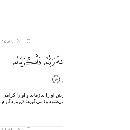
ﲒ
ﲓ
ﲔ
ﲕ
ِنَّ رَبَّكَ لَبِٱلْمِرْصَادِ ١٤
یقیناً پروردگار تو در کمین‌گاه است.
تفاسیر
درس ها
بازتاب ها
۱۵:۸۹
ﲖ
ﲗ
ﲘ
ﲙ
ﲚ
ﲛ
اما الانسان اذا ما ابتلاه ربه فاكرمه ونعمه فيقول ربي اكرمن ١٥
ﲜ
َأَمَّا ٱلْإِنسَـٰنُ إِذَا مَا ٱبْتَلَىٰهُ رَبُّهُۥ فَأَكْرَمَهُۥ وَنَعَّمَهُۥ فَيَقُولُ رَبِّىٓ أَكْرَمَنِ ١٥
ﲝ
ﲞ
ﲟ
ﲠ
ﲡ
پس اما انسان هنگامی که پروردگارش او را بیازماید و او را گرامی
دارد و به او نعمت بخشد، (مغرور می‌شود و) می‌گوید: «پروردگارم
مرا گرامی داشته است».
تفاسیر
درس ها
بازتاب ها
۱۶:۸۹