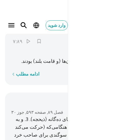
ارم ذات العماد ٧
وارد شوید
Al-Fajr
89:7
۷:۸۹
ﱮ
ﱯ
ﱰ
ﱱ
(همان عاد) ارم که دارای ستون‌ها (و قامت بلند) بودند.
کلمه به کلمه
ادامه مطلب
در متن بخوانید
فصل ۸۹, صفحه ۵۹۳, جوز ۳۰
1
.
سوگند به صبح.
2
.
و به شب‌های ده‌گانه (ذیحجه).
3
.
و به
زوج و فرد.
4
.
و سوگند به شب هنگامی‌که (حرکت می‌کند
و) می‌رود.
5
.
آیا در این (چیزها) سوگندی برای صاحب خرد