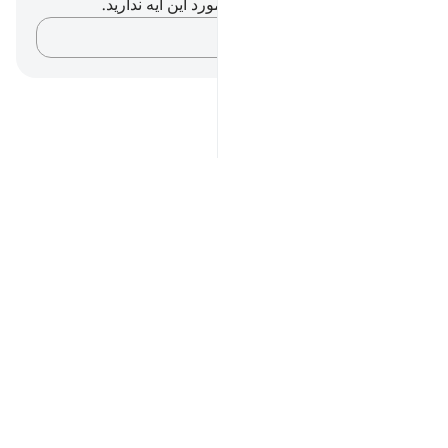
شما هیچ یادداشت و تأملی در مورد این آیه ندارید.
افکارتان را ثبت کنید…
Notes
placeholders
close