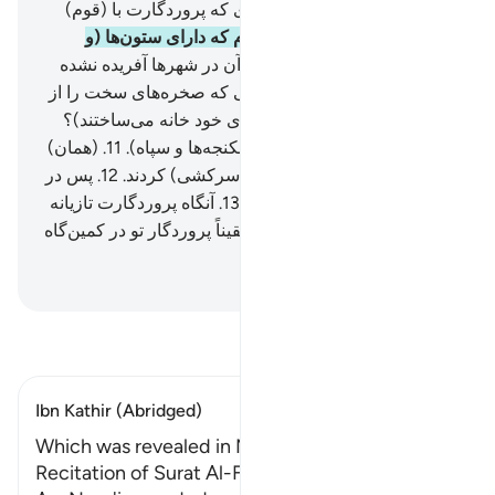
نیست؟!
6
.
(ای پیامبر) آیا ندیدی که پروردگارت با (قوم)
عاد چه کرد؟
7
.
(همان عاد) ارم که دارای ستون‌ها (و
قامت بلند) بودند.
8
.
که همانند آن در شهرها آفریده نشده
بود.
9
.
و (نیز قوم) ثمود، آن‌هایی که صخره‌های سخت را از
(کنار) وادی می‌تراشیدند (و برای خود خانه می‌ساختند)؟
10
.
و فرعون صاحب میخ‌ها (شکنجه‌ها و سپاه).
11
.
(همان)
کسانی‌که در شهر‌ها طغیان (و سرکشی) کردند.
12
.
پس در
آن‌ها بسیار فساد به بار آوردند.
13
.
آنگاه پروردگارت تازیانه
عذاب را بر آنان فرو آورد.
14
.
یقیناً پروردگار تو در کمین‌گاه
است.
Hussein Taji Kal Dari
-
تفسیر بخوانید
Ibn Kathir (Abridged)
Which was revealed in Makkah
Recitation of Surat Al-Fajr in the Prayer