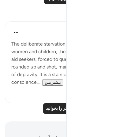
بازتاب‌ها
Hammad Fahim
سال گذشته
·
ارجاع دادن
آیه ۶:۸۹-۱۴
The deliberate starvation of tens of thousands of
women and children, the targeting of malnourished
aid seekers, forced to queue like herds before being
rounded up and shot, marks an unprecedented level
of depravity. It is a stain on our collective
conscience....
بیشتر ببین
۱۳
۲۶
بازتاب‌های بیشتر را بخوانید
یادداشت‌ها و تأملات