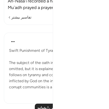
An-Nasa'i recorded a narration from Jabir that
Mu`adh prayed a prayer and a man c
…
ادامه مطلب
تفاسیر بیشتر
درس‌ها
In the Shade of the Quran
۳۱ هفته پیش
·
ارجاع دادن
آیه ۶:۸۹-۸
Swift Punishment of Tyranny
The subject of the oath in the opening verses is
omitted, but it is explained by the discussion that
follows on tyranny and corruption. The punishment
inflicted by God on the insolent, tyrannical and
corrupt communities is a law of...
بیشتر ببین
۰
۰
درس‌های بیشتر را بخوانید