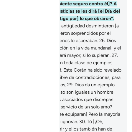
equipara con quien se siente seguro contra él]? A
los que cometieron injusticias se les dirá [el Día del
Juicio]: “Sufran [el castigo por] lo que obraron”.
25
.
Otras personas en la antigüedad desmintieron [a
los Mensajeros], pero fueron sorprendidos por el
castigo desde donde menos lo esperaban.
26
.
Dios
los hizo sufrir la humillación en la vida mundanal, y el
castigo de la otra vida será mayor; si lo supieran.
27
.
He expuesto en el Corán toda clase de ejemplos
para que reflexionen.
28
.
Este Corán ha sido revelado
en idioma árabe y está libre de contradicciones, para
que tengan temor de Dios.
29
.
Dios da un ejemplo
sobre [la idolatría:] ¿Acaso son iguales un hombre
que tiene muchos amos asociados que discrepan
entre sí, y un hombre al servicio de un solo amo?
¡Alabado sea Dios! [No se equiparan] Pero la mayoría
de los seres humanos lo ignoran.
30
.
Tú [¡Oh,
Mujámmad!] has de morir y ellos también han de