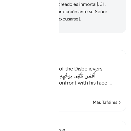
morir [pues ningún ser creado es inmortal].
31
.
Luego, el Día de la Resurrección ante su Señor
discutirán [intentando excusarse].
-
Sheikh Isa Garcia
Lee Tafsir
Ibn Kathir (Abridged)
The Final Destination of the Disbelievers
أَفَمَن يَتَّقِى بِوَجْهِهِ سُوءَ الْعَذَابِ يَوْمَ الْقِيَـمَةِ
(Is he then, who will confront with his face
…
Leer más
Más Tafsires
Lecciones
In the Shade of the Quran