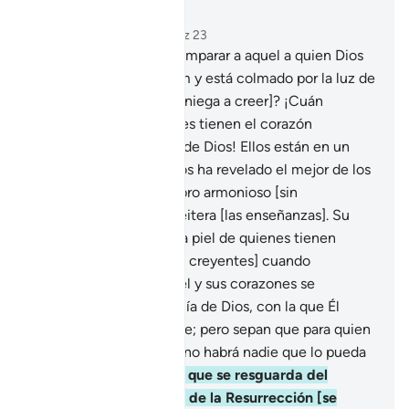
Leer en contexto
Capítulo 39, Página 461, Juz 23
22
.
¿Acaso se puede comparar a aquel a quien Dios
abrió su corazón al Islam y está colmado por la luz de
su Señor [con quien se niega a creer]? ¡Cuán
desdichados son quienes tienen el corazón
endurecido al Mensaje de Dios! Ellos están en un
desvío evidente.
23
.
Dios ha revelado el mejor de los
Mensajes, que es un Libro armonioso [sin
contradicciones] que reitera [las enseñanzas]. Su
recitación hace erizar la piel de quienes tienen
temor de su Señor. [Los creyentes] cuando
recuerdan a Dios, su piel y sus corazones se
apaciguan. Ésta es la guía de Dios, con la que Él
encamina a quien quiere; pero sepan que para quien
Dios decreta el desvío, no habrá nadie que lo pueda
guiar.
24
.
¿Acaso aquel que se resguarda del
terrible castigo del Día de la Resurrección [se