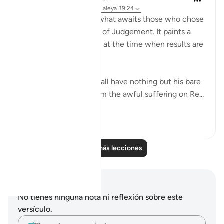
hace 31 semanas
·
Referencias
aleya 39:24
The surah then shows what awaits those who chose
to go astray on the Day of Judgement. It paints a
very depressing picture at the time when results are
given:
How about one who shall have nothing but his bare
face to protect him from the awful suffering on Re...
Ver más
0
0
Leer más lecciones
Notas y reflexiones
No tienes ninguna nota ni reflexión sobre este
versículo.