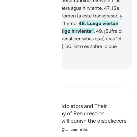
pecador.
45
.
Similar al metal fundido, hierve en las
entrañas,
46
.
como si fuera agua hirviente.
47
.
[Se
les dirá a los ángeles:] “Tomen [a este transgresor] y
arrójenlo al centro del Infierno.
48
.
Luego viertan
sobre su cabeza el castigo hirviente”.
49
.
¡Súfrelo!
[Porque en la vida mundanal pensabas que] eras “el
poderoso” y “el noble”[1].
50
.
Esto es sobre lo que
dudabas.
-
Sheikh Isa Garcia
Lee Tafsir
Ibn Kathir (Abridged)
The Condition of the Idolators and Their
Punishment on the Day of Resurrection
Allah tells us how He will punish the disbelievers
who deny the meeting
…
Leer más