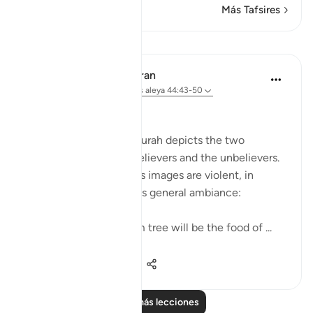
Más Tafsires
Lecciones
In the Shade of the Quran
hace 32 semanas
·
Referencias
aleya 44:43-50
Two Different Fates
The final scene in the surah depicts the two
different ends of the believers and the unbelievers.
Again, the scene and its images are violent, in
keeping with the surah's general ambiance:
The fruit of the Zaqqum tree will be the food of ...
Ver más
0
0
152
Leer más lecciones