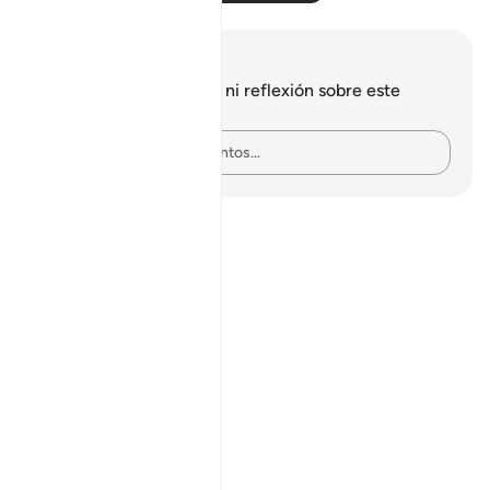
Notas y reflexiones
No tienes ninguna nota ni reflexión sobre este
versículo.
Plasma tus pensamientos…
Notes
placeholders
close