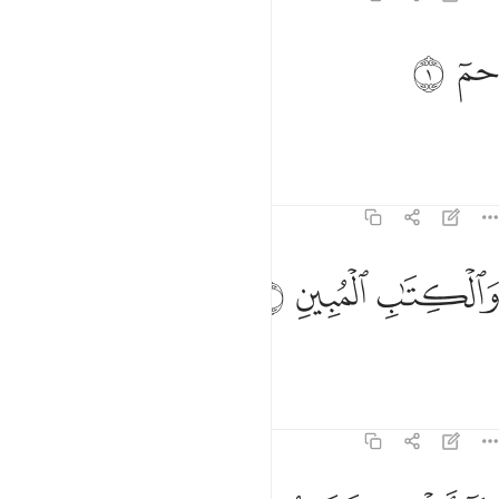
م ١
ﱁ
ﱂ
مٓ ١
Ḥâ-Mĩm.
Tafsirs
Lessons
Reflections
44:2
الكتاب المبين ٢
ﱃ
ﱄ
ﱅ
َٱلْكِتَـٰبِ ٱلْمُبِينِ ٢
By the clear Book!
Tafsirs
Lessons
Reflections
44:3
ﱆ
ﱇ
ﱈ
ﱉ
نا انزلناه في ليلة مباركة انا كنا منذرين ٣
ﱊﱋ
ﱌ
ﱍ
ِنَّآ أَنزَلْنَـٰهُ فِى لَيْلَةٍۢ مُّبَـٰرَكَةٍ ۚ إِنَّا كُنَّا مُنذِرِينَ ٣