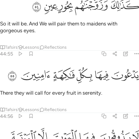
So it will be. And We will pair them to maidens with
gorgeous eyes.
Tafsirs
Lessons
Reflections
44:55
ﲛ
ﲜ
دعون فيها بكل فاكهة امنين ٥٥
ﲝ
ﲞ
ﲟ
ﲠ
َدْعُونَ فِيهَا بِكُلِّ فَـٰكِهَةٍ ءَامِنِينَ ٥٥
There they will call for every fruit in serenity.
Tafsirs
Lessons
Reflections
44:56
ﲡ
ﲢ
ﲣ
ﲤ
ﲥ
ا يذوقون فيها الموت الا الموتة الاولى ووقاهم عذاب الجحيم ٥٦
ﲦ
َا يَذُوقُونَ فِيهَا ٱلْمَوْتَ إِلَّا ٱلْمَوْتَةَ ٱلْأُولَىٰ ۖ وَوَقَىٰهُمْ عَذَابَ