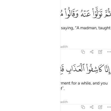
ﲠ
ﲡ
ﲢ
ﲣ
ﲤ
ﲥ
ﲦ
ُمَّ تَوَلَّوْا۟ عَنْهُ وَقَالُوا۟ مُعَلَّمٌۭ مَّجْنُونٌ ١٤
then they turned away from him, saying, “A madman, taught
by others!”?
Tafsirs
Lessons
Reflections
Hadith
44:15
ﲧ
ﲨ
ﲩ
نا كاشفو العذاب قليلا انكم عايدون ١٥
ﲪﲫ
ﲬ
ﲭ
ﲮ
ِنَّا كَاشِفُوا۟ ٱلْعَذَابِ قَلِيلًا ۚ إِنَّكُمْ عَآئِدُونَ ١٥
Indeed, We will remove ˹that˺ torment for a while, and you
˹Meccans˺ will return ˹to disbelief˺.
Tafsirs
Lessons
Reflections
Hadith
44:16
وم نبطش البطشة الكبرى انا منتقمون ١٦