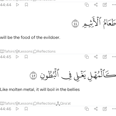
ﱠ
عام الاثيم ٤٤
ﱡ
ﱢ
َعَامُ ٱلْأَثِيمِ ٤٤
will be the food of the evildoer.
Tafsirs
Lessons
Reflections
44:45
ﱣ
المهل يغلي في البطون ٤٥
ﱤ
ﱥ
ﱦ
ﱧ
َٱلْمُهْلِ يَغْلِى فِى ٱلْبُطُونِ ٤٥
Like molten metal, it will boil in the bellies
Tafsirs
Lessons
Reflections
Qira'at
44:46
غلي الحميم ٤٦