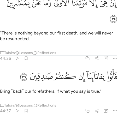
ﲸ
“There is nothing beyond our first death, and we will never
be resurrected.
Tafsirs
Lessons
Reflections
44:36
ﲹ
ﲺ
ﲻ
اتوا باباينا ان كنتم صادقين ٣٦
ﲼ
ﲽ
ﲾ
َأْتُوا۟ بِـَٔابَآئِنَآ إِن كُنتُمْ صَـٰدِقِينَ ٣٦
Bring ˹back˺ our forefathers, if what you say is true.”
Tafsirs
Lessons
Reflections
44:37
هم خير ام قوم تبع والذين من قبلهم اهلكناهم انهم كانوا مجرمين ٣٧