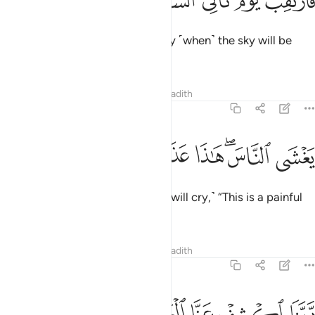
Wait then ˹O Prophet˺ for the day ˹when˺ the sky will be
veiled in haze,
clearly visible,
1
Tafsirs
Lessons
Reflections
Hadith
44:11
ﲊ
ﲋﲌ
ﲍ
غشى الناس هاذا عذاب اليم ١١
ﲎ
ﲏ
ﲐ
َغْشَى ٱلنَّاسَ ۖ هَـٰذَا عَذَابٌ أَلِيمٌۭ ١١
overwhelming the people. ˹They will cry,˺ “This is a painful
torment.
Tafsirs
Lessons
Reflections
Hadith
44:12
ﲑ
ﲒ
ﲓ
بنا اكشف عنا العذاب انا مومنون ١٢
ﲔ
ﲕ
ﲖ
ﲗ
َّبَّنَا ٱكْشِفْ عَنَّا ٱلْعَذَابَ إِنَّا مُؤْمِنُونَ ١٢