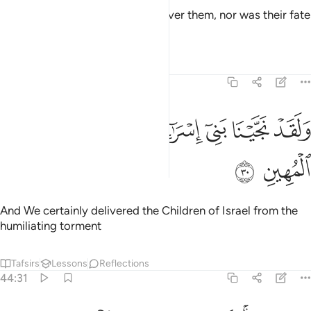
delayed.
Tafsirs
Lessons
Reflections
44:30
ﲌ
ﲍ
ﲎ
ﲏ
لقد نجينا بني اسراييل من العذاب المهين ٣٠
ﲐ
ﲑ
َلَقَدْ نَجَّيْنَا بَنِىٓ إِسْرَٰٓءِيلَ مِنَ ٱلْعَذَابِ ٱلْمُهِينِ ٣٠
ﲒ
ﲓ
And We certainly delivered the Children of Israel from the
humiliating torment
Tafsirs
Lessons
Reflections
44:31
ﲔ
ﲕﲖ
ﲗ
ﲘ
ﲙ
ن فرعون انه كان عاليا من المسرفين ٣١
ﲚ
ﲛ
ﲜ
ِن فِرْعَوْنَ ۚ إِنَّهُۥ كَانَ عَالِيًۭا مِّنَ ٱلْمُسْرِفِينَ ٣١