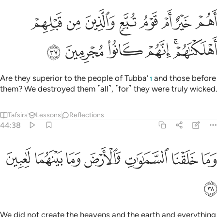
ﲿ
ﳀ
ﳁ
ﳂ
ﳃ
ﳄ
ﳅ
ﳆ
َهُمْ خَيْرٌ أَمْ قَوْمُ تُبَّعٍۢ وَٱلَّذِينَ مِن قَبْلِهِمْ ۚ أَهْلَكْنَـٰهُمْ ۖ إِنَّهُمْ كَانُوا۟ مُجْرِ
ﳇﳈ
ﳉ
ﳊ
ﳋ
ﳌ
Are they superior to the people of Tubba’
and those before
1
them? We destroyed them ˹all˺, ˹for˺ they were truly wicked.
Tafsirs
Lessons
Reflections
44:38
ﳍ
ﳎ
ﳏ
ﳐ
ما خلقنا السماوات والارض وما بينهما لاعبين ٣٨
ﳑ
ﳒ
ﳓ
َمَا خَلَقْنَا ٱلسَّمَـٰوَٰتِ وَٱلْأَرْضَ وَمَا بَيْنَهُمَا لَـٰعِبِينَ ٣٨
ﳔ
We did not create the heavens and the earth and everything
in between for sport.