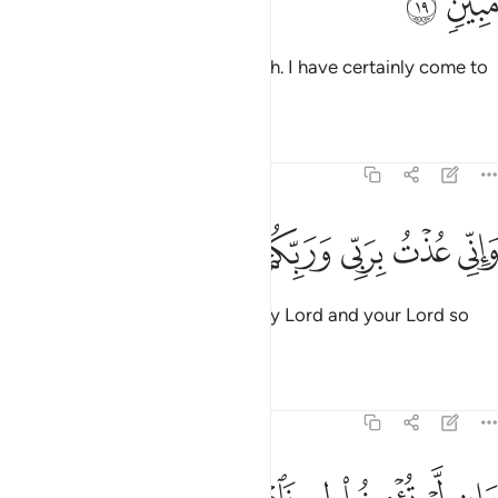
And do not be arrogant with Allah. I have certainly come to
you with a compelling proof.
Tafsirs
Lessons
Reflections
44:20
ﱌ
ﱍ
ﱎ
ﱏ
اني عذت بربي وربكم ان ترجمون ٢٠
ﱐ
ﱑ
ﱒ
َإِنِّى عُذْتُ بِرَبِّى وَرَبِّكُمْ أَن تَرْجُمُونِ ٢٠
And indeed, I seek refuge with my Lord and your Lord so
you do not stone me ˹to death˺.
Tafsirs
Lessons
Reflections
44:21
ﱓ
ﱔ
ﱕ
ﱖ
ان لم تومنوا لي فاعتزلون ٢١
ﱗ
ﱘ
َإِن لَّمْ تُؤْمِنُوا۟ لِى فَٱعْتَزِلُونِ ٢١