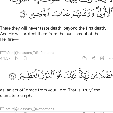
ﲧﲨ
ﲩ
ﲪ
ﲫ
ﲬ
There they will never taste death, beyond the first death.
And He will protect them from the punishment of the
Hellfire—
Tafsirs
Lessons
Reflections
44:57
ﲭ
ﲮ
ﲯﲰ
ﲱ
ﲲ
ضلا من ربك ذالك هو الفوز العظيم ٥٧
ﲳ
ﲴ
ﲵ
َضْلًۭا مِّن رَّبِّكَ ۚ ذَٰلِكَ هُوَ ٱلْفَوْزُ ٱلْعَظِيمُ ٥٧
as ˹an act of˺ grace from your Lord. That is ˹truly˺ the
ultimate triumph.
Tafsirs
Lessons
Reflections
44:58