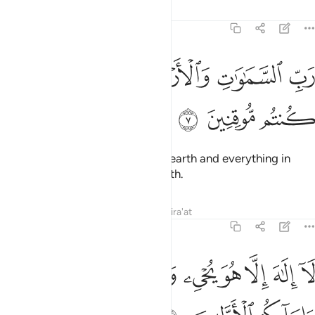
44:7
ﱧ
ﱨ
ﱩ
ﱪ
ب السماوات والارض وما بينهما ان كنتم موقنين ٧
ﱫﱬ
ﱭ
َبِّ ٱلسَّمَـٰوَٰتِ وَٱلْأَرْضِ وَمَا بَيْنَهُمَآ ۖ إِن كُنتُم مُّوقِنِينَ ٧
ﱮ
ﱯ
ﱰ
the Lord of the heavens and the earth and everything in
between, if only you had sure faith.
Tafsirs
Lessons
Reflections
Qira'at
44:8
ﱱ
ﱲ
ﱳ
ﱴ
ﱵ
ﱶﱷ
ا الاه الا هو يحيي ويميت ربكم ورب ابايكم الاولين ٨
ﱸ
ﱹ
َآ إِلَـٰهَ إِلَّا هُوَ يُحْىِۦ وَيُمِيتُ ۖ رَبُّكُمْ وَرَبُّ ءَابَآئِكُمُ ٱلْأَوَّلِينَ ٨
ﱺ
ﱻ
ﱼ