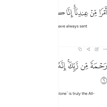
ﱖ
ﱗ
ﱘﱙ
ﱚ
ﱛ
ﱜ
ﱝ
َمْرًۭا مِّنْ عِندِنَآ ۚ إِنَّا كُنَّا مُرْسِلِينَ ٥
by a command from Us, for We have always sent
˹messengers˺
Tafsirs
Lessons
Reflections
44:6
ﱞ
ﱟ
ﱠﱡ
ﱢ
حمة من ربك انه هو السميع العليم ٦
ﱣ
ﱤ
ﱥ
َحْمَةًۭ مِّن رَّبِّكَ ۚ إِنَّهُۥ هُوَ ٱلسَّمِيعُ ٱلْعَلِيمُ ٦
ﱦ
as a mercy from your Lord. He ˹alone˺ is truly the All-
Hearing, All-Knowing—
Tafsirs
Lessons
Reflections