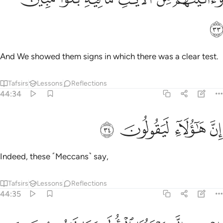
ﲫ
And We showed them signs in which there was a clear test.
Tafsirs
Lessons
Reflections
44:34
ﲬ
ﲭ
ن هاولاء ليقولون ٣٤
ﲮ
ﲯ
ِنَّ هَـٰٓؤُلَآءِ لَيَقُولُونَ ٣٤
Indeed, these ˹Meccans˺ say,
Tafsirs
Lessons
Reflections
44:35
ﲰ
ﲱ
ﲲ
ﲳ
ﲴ
ن هي الا موتتنا الاولى وما نحن بمنشرين ٣٥
ﲵ
ﲶ
ﲷ
ِنْ هِىَ إِلَّا مَوْتَتُنَا ٱلْأُولَىٰ وَمَا نَحْنُ بِمُنشَرِينَ ٣٥