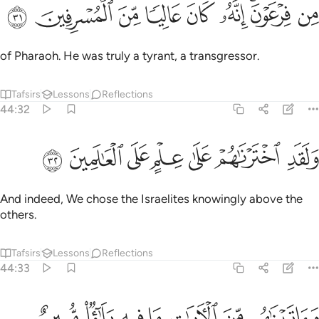
of Pharaoh. He was truly a tyrant, a transgressor.
Tafsirs
Lessons
Reflections
44:32
ﲝ
ﲞ
ﲟ
ﲠ
لقد اخترناهم على علم على العالمين ٣٢
ﲡ
ﲢ
ﲣ
َلَقَدِ ٱخْتَرْنَـٰهُمْ عَلَىٰ عِلْمٍ عَلَى ٱلْعَـٰلَمِينَ ٣٢
And indeed, We chose the Israelites knowingly above the
others.
Tafsirs
Lessons
Reflections
44:33
ﲤ
ﲥ
ﲦ
اتيناهم من الايات ما فيه بلاء مبين ٣٣
ﲧ
ﲨ
ﲩ
ﲪ
َءَاتَيْنَـٰهُم مِّنَ ٱلْـَٔايَـٰتِ مَا فِيهِ بَلَـٰٓؤٌۭا۟ مُّبِينٌ ٣٣