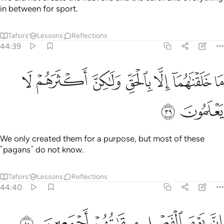
Tafsirs
Lessons
Reflections
44:39
ﳕ
ﳖ
ﳗ
ﳘ
ﳙ
ا خلقناهما الا بالحق ولاكن اكثرهم لا يعلمون ٣٩
ﳚ
ﳛ
َا خَلَقْنَـٰهُمَآ إِلَّا بِٱلْحَقِّ وَلَـٰكِنَّ أَكْثَرَهُمْ لَا يَعْلَمُونَ ٣٩
ﳜ
ﳝ
We only created them for a purpose, but most of these
˹pagans˺ do not know.
Tafsirs
Lessons
Reflections
44:40
ﱁ
ﱂ
ﱃ
ن يوم الفصل ميقاتهم اجمعين ٤٠
ﱄ
ﱅ
ﱆ
ِنَّ يَوْمَ ٱلْفَصْلِ مِيقَـٰتُهُمْ أَجْمَعِينَ ٤٠