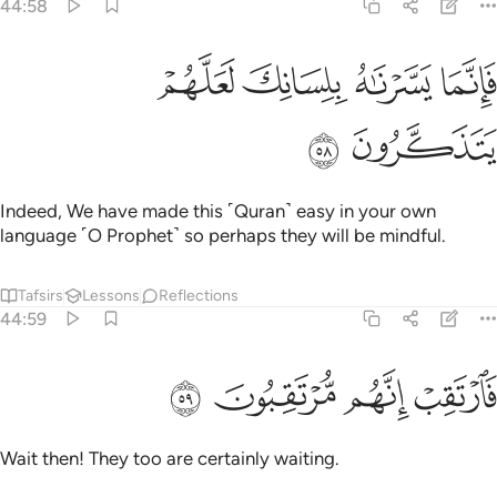
ﲶ
ﲷ
انما يسرناه بلسانك لعلهم يتذكرون ٥٨
ﲸ
ﲹ
َإِنَّمَا يَسَّرْنَـٰهُ بِلِسَانِكَ لَعَلَّهُمْ يَتَذَكَّرُونَ ٥٨
ﲺ
ﲻ
Indeed, We have made this ˹Quran˺ easy in your own
language ˹O Prophet˺ so perhaps they will be mindful.
Tafsirs
Lessons
Reflections
44:59
ﲼ
ﲽ
ارتقب انهم مرتقبون ٥٩
ﲾ
ﲿ
َٱرْتَقِبْ إِنَّهُم مُّرْتَقِبُونَ ٥٩
Wait then! They too are certainly waiting.
Tafsirs
Lessons
Reflections