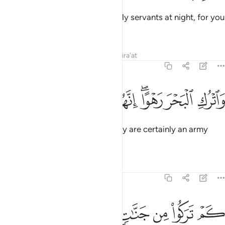
will surely be pursued.
Tafsirs
Lessons
Reflections
Qira'at
44:24
ﱦ
ﱧ
ﱨﱩ
ﱪ
اترك البحر رهوا انهم جند مغرقون ٢٤
ﱫ
ﱬ
ﱭ
َٱتْرُكِ ٱلْبَحْرَ رَهْوًا ۖ إِنَّهُمْ جُندٌۭ مُّغْرَقُونَ ٢٤
And leave the sea parted, for they are certainly an army
bound to drown.”
Tafsirs
Lessons
Reflections
44:25
ﱮ
ﱯ
ﱰ
م تركوا من جنات وعيون ٢٥
ﱱ
ﱲ
ﱳ
َمْ تَرَكُوا۟ مِن جَنَّـٰتٍۢ وَعُيُونٍۢ ٢٥
˹Imagine˺ how many gardens and springs the tyrants
left
1