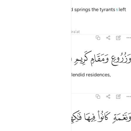
behind,
Tafsirs
Lessons
Reflections
Qira'at
44:26
ﱴ
زروع ومقام كريم ٢٦
ﱵ
ﱶ
ﱷ
َزُرُوعٍۢ وَمَقَامٍۢ كَرِيمٍۢ ٢٦
as well as ˹various˺ crops and splendid residences,
Tafsirs
Lessons
Reflections
44:27
ﱸ
ﱹ
نعمة كانوا فيها فاكهين ٢٧
ﱺ
ﱻ
ﱼ
َنَعْمَةٍۢ كَانُوا۟ فِيهَا فَـٰكِهِينَ ٢٧
and luxuries which they fully enjoyed.