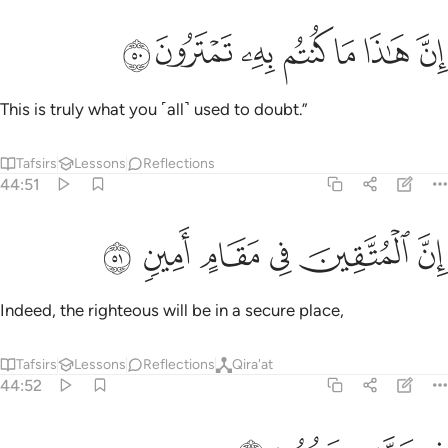
ﱿ
ﲀ
ﲁ
ﲂ
ﲃ
ﲄ
ﲅ
ِنَّ هَـٰذَا مَا كُنتُم بِهِۦ تَمْتَرُونَ ٥٠
This is truly what you ˹all˺ used to doubt.”
Tafsirs
Lessons
Reflections
44:51
ﲆ
ﲇ
ن المتقين في مقام امين ٥١
ﲈ
ﲉ
ﲊ
ﲋ
ِنَّ ٱلْمُتَّقِينَ فِى مَقَامٍ أَمِينٍۢ ٥١
Indeed, the righteous will be in a secure place,
Tafsirs
Lessons
Reflections
Qira'at
44:52
ﲌ
ﲍ
ي جنات وعيون ٥٢
ﲎ
ﲏ
ِى جَنَّـٰتٍۢ وَعُيُونٍۢ ٥٢