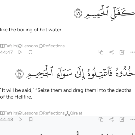
ﱨ
ﱩ
ﱪ
َغَلْىِ ٱلْحَمِيمِ ٤٦
like the boiling of hot water.
Tafsirs
Lessons
Reflections
44:47
ﱫ
ﱬ
ذوه فاعتلوه الى سواء الجحيم ٤٧
ﱭ
ﱮ
ﱯ
ﱰ
ُذُوهُ فَٱعْتِلُوهُ إِلَىٰ سَوَآءِ ٱلْجَحِيمِ ٤٧
˹It will be said,˺ “Seize them and drag them into the depths
of the Hellfire.
Tafsirs
Lessons
Reflections
Qira'at
44:48
ﱱ
ﱲ
ﱳ
م صبوا فوق راسه من عذاب الحميم ٤٨
ﱴ
ﱵ
ﱶ
ُمَّ صُبُّوا۟ فَوْقَ رَأْسِهِۦ مِنْ عَذَابِ ٱلْحَمِيمِ ٤٨