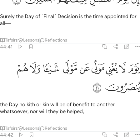
Surely the Day of ˹Final˺ Decision is the time appointed for
all—
Tafsirs
Lessons
Reflections
44:41
ﱇ
ﱈ
ﱉ
ﱊ
ﱋ
ﱌ
وم لا يغني مولى عن مولى شييا ولا هم ينصرون ٤١
ﱍ
ﱎ
ﱏ
َوْمَ لَا يُغْنِى مَوْلًى عَن مَّوْلًۭى شَيْـًۭٔا وَلَا هُمْ يُنصَرُونَ ٤١
ﱐ
ﱑ
the Day no kith or kin will be of benefit to another
whatsoever, nor will they be helped,
Tafsirs
Lessons
Reflections
44:42
لا من رحم الله انه هو العزيز الرحيم ٤٢