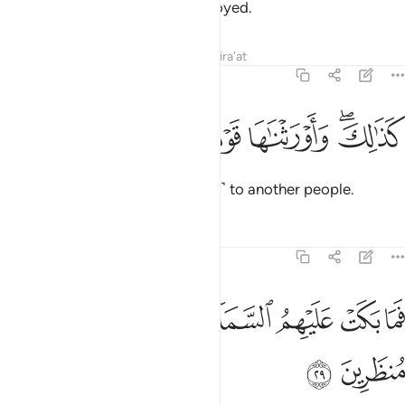
Tafsirs
Lessons
Reflections
Qira'at
44:28
ﱽﱾ
ﱿ
ذالك واورثناها قوما اخرين ٢٨
ﲀ
ﲁ
ﲂ
َذَٰلِكَ ۖ وَأَوْرَثْنَـٰهَا قَوْمًا ءَاخَرِينَ ٢٨
So it was. And We awarded it ˹all˺ to another people.
Tafsirs
Lessons
Reflections
44:29
ﲃ
ﲄ
ﲅ
ﲆ
ﲇ
ما بكت عليهم السماء والارض وما كانوا منظرين ٢٩
ﲈ
ﲉ
َمَا بَكَتْ عَلَيْهِمُ ٱلسَّمَآءُ وَٱلْأَرْضُ وَمَا كَانُوا۟ مُنظَرِينَ ٢٩
ﲊ
ﲋ
Neither heaven nor earth wept over them, nor was their fate