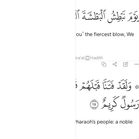
ﲯ
ﲰ
ﲱ
ﲲ
ﲳ
ﲴ
ﲵ
َوْمَ نَبْطِشُ ٱلْبَطْشَةَ ٱلْكُبْرَىٰٓ إِنَّا مُنتَقِمُونَ ١٦
˹Then˺ on the Day We will deal ˹you˺ the fiercest blow, We
will surely inflict punishment.
Tafsirs
Lessons
Reflections
Qira'at
Hadith
44:17
ﲶ ﲷ
ﲸ
ﲹ
ﲺ
ﲻ
۞ لقد فتنا قبلهم قوم فرعون وجاءهم رسول كريم ١٧
ﲼ
۞ َلَقَدْ فَتَنَّا قَبْلَهُمْ قَوْمَ فِرْعَوْنَ وَجَآءَهُمْ رَسُولٌۭ كَرِيمٌ ١٧
ﲽ
ﲾ
ﲿ
Indeed, before them We tested Pharaoh’s people: a noble
messenger came to them,
Tafsirs
Lessons
Reflections