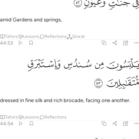
amid Gardens and springs,
Tafsirs
Lessons
Reflections
Qira'at
44:53
ﲐ
ﲑ
لبسون من سندس واستبرق متقابلين ٥٣
ﲒ
ﲓ
َلْبَسُونَ مِن سُندُسٍۢ وَإِسْتَبْرَقٍۢ مُّتَقَـٰبِلِينَ ٥٣
ﲔ
ﲕ
dressed in fine silk and rich brocade, facing one another.
Tafsirs
Lessons
Reflections
44:54
ﲖ
ذالك وزوجناهم بحور عين ٥٤
ﲗ
ﲘ
ﲙ
ﲚ
َذَٰلِكَ وَزَوَّجْنَـٰهُم بِحُورٍ عِينٍۢ ٥٤