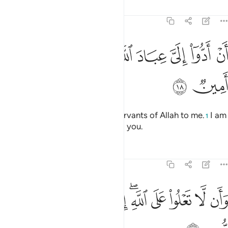
44:18
ﳀ
ﳁ
ﳂ
ﳃ
ﳄﳅ
ن ادوا الي عباد الله اني لكم رسول امين ١٨
ﳆ
ﳇ
ﳈ
َنْ أَدُّوٓا۟ إِلَىَّ عِبَادَ ٱللَّهِ ۖ إِنِّى لَكُمْ رَسُولٌ أَمِينٌۭ ١٨
ﳉ
ﳊ
˹proclaiming,˺ “Hand over the servants of Allah to me.
I am
1
truly a trustworthy messenger to you.
Tafsirs
Lessons
Reflections
44:19
ﱁ
ﱂ
ﱃ
ﱄ
ﱅﱆ
ﱇ
ان لا تعلوا على الله اني اتيكم بسلطان مبين ١٩
ﱈ
ﱉ
َأَن لَّا تَعْلُوا۟ عَلَى ٱللَّهِ ۖ إِنِّىٓ ءَاتِيكُم بِسُلْطَـٰنٍۢ مُّبِينٍۢ ١٩
ﱊ
ﱋ