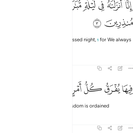
ﱎ
ﱏ
Indeed, We sent it down on a blessed night,
for We always
1
warn ˹against evil˺.
Tafsirs
Lessons
Reflections
44:4
ﱐ
ﱑ
يها يفرق كل امر حكيم ٤
ﱒ
ﱓ
ﱔ
ﱕ
ِيهَا يُفْرَقُ كُلُّ أَمْرٍ حَكِيمٍ ٤
On that night every matter of wisdom is ordained
Tafsirs
Lessons
Reflections
44:5
مرا من عندنا انا كنا مرسلين ٥