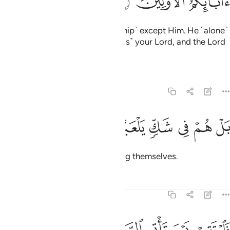
There is no god ˹worthy of worship˺ except Him. He ˹alone˺
gives life and causes death. ˹He is˺ your Lord, and the Lord
of your forefathers.
Tafsirs
Lessons
Reflections
44:9
ﱽ
ﱾ
ﱿ
ل هم في شك يلعبون ٩
ﲀ
ﲁ
ﲂ
َلْ هُمْ فِى شَكٍّۢ يَلْعَبُونَ ٩
In fact, they are in doubt, amusing themselves.
Tafsirs
Lessons
Reflections
44:10
ﲃ
ﲄ
ﲅ
ارتقب يوم تاتي السماء بدخان مبين ١٠
ﲆ
ﲇ
ﲈ
ﲉ
َٱرْتَقِبْ يَوْمَ تَأْتِى ٱلسَّمَآءُ بِدُخَانٍۢ مُّبِينٍۢ ١٠