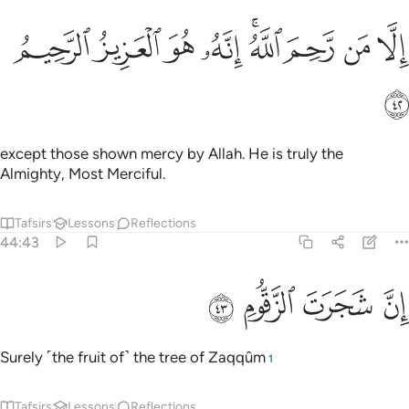
ﱒ
ﱓ
ﱔ
ﱕﱖ
ﱗ
ﱘ
ﱙ
ﱚ
ِلَّا مَن رَّحِمَ ٱللَّهُ ۚ إِنَّهُۥ هُوَ ٱلْعَزِيزُ ٱلرَّحِيمُ ٤٢
ﱛ
except those shown mercy by Allah. He is truly the
Almighty, Most Merciful.
Tafsirs
Lessons
Reflections
44:43
ﱜ
ن شجرت الزقوم ٤٣
ﱝ
ﱞ
ﱟ
ِنَّ شَجَرَتَ ٱلزَّقُّومِ ٤٣
Surely ˹the fruit of˺ the tree of Zaqqûm
1
Tafsirs
Lessons
Reflections
44:44