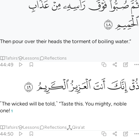
ﱷ
ﱸ
Then pour over their heads the torment of boiling water.”
Tafsirs
Lessons
Reflections
44:49
ﱹ
ﱺ
ﱻ
ق انك انت العزيز الكريم ٤٩
ﱼ
ﱽ
ﱾ
ُقْ إِنَّكَ أَنتَ ٱلْعَزِيزُ ٱلْكَرِيمُ ٤٩
˹The wicked will be told,˺ “Taste this. You mighty, noble
one!
1
Tafsirs
Lessons
Reflections
Qira'at
44:50
ن هاذا ما كنتم به تمترون ٥٠