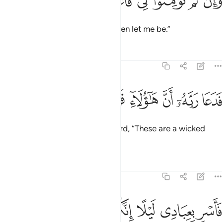
˹But˺ if you do not believe me, then let me be.”
Tafsirs
Lessons
Reflections
44:22
ﱙ
ﱚ
ﱛ
ﱜ
دعا ربه ان هاولاء قوم مجرمون ٢٢
ﱝ
ﱞ
ﱟ
َدَعَا رَبَّهُۥٓ أَنَّ هَـٰٓؤُلَآءِ قَوْمٌۭ مُّجْرِمُونَ ٢٢
Ultimately, he cried out to his Lord, “These are a wicked
people!”
Tafsirs
Lessons
Reflections
44:23
ﱠ
ﱡ
ﱢ
اسر بعبادي ليلا انكم متبعون ٢٣
ﱣ
ﱤ
ﱥ
َأَسْرِ بِعِبَادِى لَيْلًا إِنَّكُم مُّتَّبَعُونَ ٢٣
˹Allah responded,˺ “Leave with My servants at night, for you