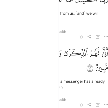
Our Lord! Remove ˹this˺ torment from us, ˹and˺ we will
certainly believe.”
Tafsirs
Lessons
Reflections
Hadith
44:13
ﲘ
ﲙ
ﲚ
ﲛ
نى لهم الذكرى وقد جاءهم رسول مبين ١٣
ﲜ
ﲝ
َنَّىٰ لَهُمُ ٱلذِّكْرَىٰ وَقَدْ جَآءَهُمْ رَسُولٌۭ مُّبِينٌۭ ١٣
ﲞ
ﲟ
How can they be reminded when a messenger has already
come to them, making things clear,
Tafsirs
Lessons
Reflections
Hadith
44:14
م تولوا عنه وقالوا معلم مجنون ١٤