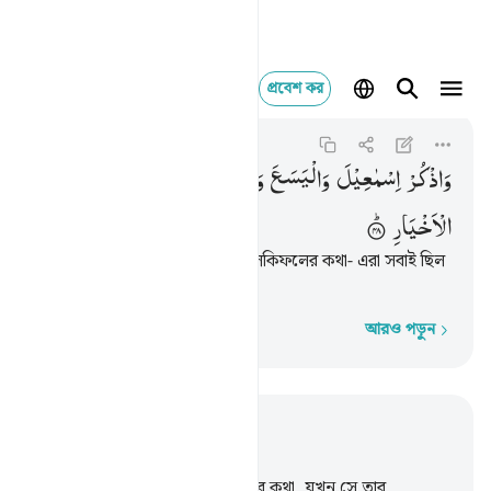
প্রবেশ কর
واذكر اسماعيل وا
Sad
38:48
৩৮:৪৮
وَاذْكُرْ
اِسْمٰعِیْلَ
وَالْیَسَعَ
وَذَا
الْكِفْلِ ؕ
وَكُلٌّ
مِّنَ
الْاَخْیَارِ
স্মরণ কর ইসমাঈল, ইয়াসা‘আ ও যুলকিফলের কথা- এরা সবাই ছিল
উত্তমদের মধ্যে গণ্য।
আরও পড়ুন
শব্দে শব্দে
প্রাসঙ্গিকভাবে পড়ুন
অধ্যায় ৩৮, পৃষ্ঠা ৪১১, জুজ ২৩
41
.
স্মরণ কর আমার বান্দা আইয়ূবের কথা, যখন সে তার