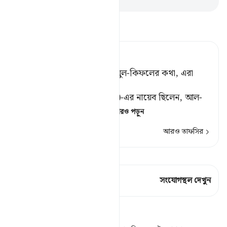
তাফসীর পড়ুন
Tafsir Ahsanul Bayaan
স্মরণ কর, ইসমাঈল, য়্যাসা’ ও যুল-কিফলের কথা, এরা
প্রত্যেকেই ছিল সজ্জন। [১]
[১] য়্যাসা' (আঃ) ইলয়্যাস (আঃ)-এর নায়েব ছিলেন, আল-
য়্যাসা'তে ال নির্দিষ্টীকরণের
…
আরও পড়ুন
আরও তাফসির
কিরাত দেখুন
এই শ্লোকে আছে 1 সংযোগস্থল
সংযোগস্থল দেখুন
প্রতিফলন