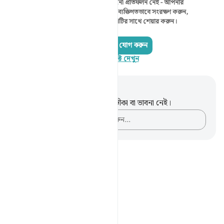
এই মুহূর্তে দেখানোর মতো কোনো প্রতিফলন নেই - আপনার
নিজের প্রতিফলন শুরু করুন এবং ব্যক্তিগতভাবে সংরক্ষণ করুন,
অথবা কুরআনরিফ্লেক্ট কমিউনিটির সাথে শেয়ার করুন।
একটি প্রতিফলন যোগ করুন
কুরআনরিফ্লেক্ট দেখুন
নোট এবং প্রতিফলন
এই পদটি সম্পর্কে আপনার কোনো টীকা বা ভাবনা নেই।
আপনার ভাবনাগুলো লিপিবদ্ধ করুন…
Notes