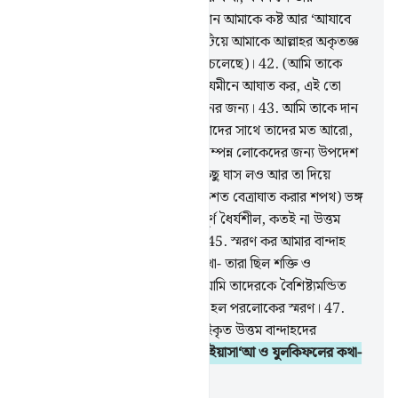
প্রতিপালককে ডেকে বলেছিল- শয়ত্বান আমাকে কষ্ট আর ‘আযাবে
ফেলেছে (অর্থাৎ আমার ধৈর্যচ্যুতি ঘটিয়ে আমাকে আল্লাহর অকৃতজ্ঞ
বান্দাহ বানানোর জন্য কুমন্ত্রণা দিয়ে চলেছে)।
42
.
(আমি তাকে
নির্দেশ দিলাম) তুমি তোমার পা দিয়ে যমীনে আঘাত কর, এই তো
ঠান্ডা পানি, গোসলের জন্য আর পানের জন্য।
43
.
আমি তাকে দান
করলাম তার পরিবার-পরিজন আর তাদের সাথে তাদের মত আরো,
আমার রহমত স্বরূপ আর জ্ঞান-বুদ্ধিসম্পন্ন লোকেদের জন্য উপদেশ
স্বরূপ।
44
.
(আমি তাকে বললাম) কিছু ঘাস লও আর তা দিয়ে
আঘাত কর, (আর তোমার স্ত্রীকে একশত বেত্রাঘাত করার শপথ) ভঙ্গ
করো না। আমি তাকে পেয়েছিলাম পূর্ণ ধৈর্যশীল, কতই না উত্তম
বান্দাহ, প্রকৃতই (আল্লাহ) অভিমুখী।
45
.
স্মরণ কর আমার বান্দাহ
ইবরাহীম, ইসহাক্ব ও ইয়া‘কূব-এর কথা- তারা ছিল শক্তি ও
সূক্ষ্ণদর্শিতার অধিকারী।
46
.
বস্তুত আমি তাদেরকে বৈশিষ্ট্যমন্ডিত
করেছিলাম এক বিশেষ বৈশিষ্ট্যে- তা হল পরলোকের স্মরণ।
47
.
আমার দৃষ্টিতে তারা ছিল আমার বাছাইকৃত উত্তম বান্দাহদের
অন্তর্ভুক্ত।
48
.
স্মরণ কর ইসমাঈল, ইয়াসা‘আ ও যুলকিফলের কথা-
এরা সবাই ছিল উত্তমদের মধ্যে গণ্য।
-
Taisirul Quran