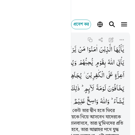
প্রবেশ কর
يا ايها الذين امنوا من
Al-Ma'idah
5:54
৫:৫৪
یٰۤاَیُّهَا
الَّذِیْنَ
اٰمَنُوْا
مَنْ
یَّرْتَدَّ
مِنْكُمْ
عَنْ
دِیْنِهٖ
فَسَوْفَ
یَاْتِی
اللّٰهُ
بِقَوْمٍ
یُّحِبُّهُمْ
وَیُحِبُّوْنَهٗۤ ۙ
اَذِلَّةٍ
عَلَی
الْمُؤْمِنِیْنَ
اَعِزَّةٍ
عَلَی
الْكٰفِرِیْنَ ؗ
یُجَاهِدُوْنَ
فِیْ
سَبِیْلِ
اللّٰهِ
وَلَا
یَخَافُوْنَ
لَوْمَةَ
لَآىِٕمٍ ؕ
ذٰلِكَ
فَضْلُ
اللّٰهِ
یُؤْتِیْهِ
مَنْ
یَّشَآءُ ؕ
وَاللّٰهُ
وَاسِعٌ
عَلِیْمٌ
হে ঈমানদারগণ! তোমাদের মধ্য হতে কেউ তার দ্বীন হতে ফিরে
গেলে সত্বর আল্লাহ এমন এক সম্প্রদায়কে নিয়ে আসবেন যাদেরকে
তিনি ভালবাসেন আর তারাও তাঁকে ভালবাসবে, তারা মু’মিনদের প্রতি
কোমল আর কাফিরদের প্রতি কঠোর হবে, তারা আল্লাহর পথে যুদ্ধ