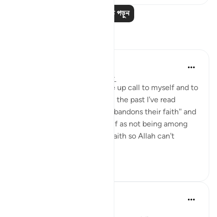
আরও পাঠ পড়ুন
প্রতিফলন
Julie Aoulad-Ali
১৬ সপ্তাহ আগে
·
রেফারেন্সিং
আয়াহ ৫:৫৪
I feel like this ayah is a wake up call to myself and to
all of us. When I've read it in the past I've read
"whoever among you who abandons their faith" and
internally categorised myself as not being among
this group as I know I have faith so Allah can't
possi...
আরো দেখুন
১০
০
৯৭
Hafza Eman
গত বছর
·
রেফারেন্সিং
আয়াহ ৫:৫৪