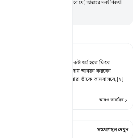
বন্ধুরূপে গ্রহণ করবে (সে দেখতে পাবে যে) আল্লাহর দলই বিজয়ী
হবে।
-
Taisirul Quran
তাফসীর পড়ুন
Tafsir Ahsanul Bayaan
হে বিশ্বাসীগণ! তোমাদের মধ্যে কেউ ধর্ম হতে ফিরে
গেলে[১] আল্লাহ এমন এক সম্প্রদায় আনয়ন করবেন
যাদেরকে তিনি ভালবাসবেন ও যারা তাঁকে ভালবাসবে,[২]
তারা হবে বি
…
আরও পড়ুন
আরও তাফসির
কিরাত দেখুন
এই শ্লোকে আছে 1 সংযোগস্থল
সংযোগস্থল দেখুন