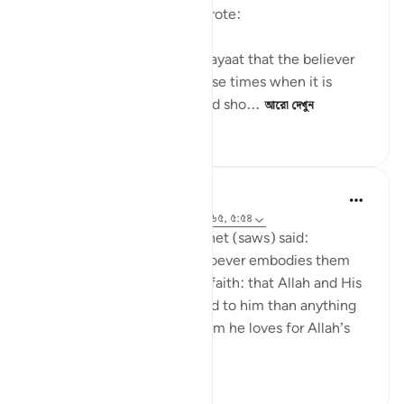
Ameen al-Shinqitee then wrote:
It is understood from these ayaat that the believer
should be gentle only in those times when it is
appropriate to be gentle, and sho...
আরো দেখুন
০
০
৬৯
Prophetic Commentary
৮ বছর পূর্বে
·
রেফারেন্সিং
আয়াহ ৯:২৪, ২:১৬৫, ৫:৫৪
Anas narrates that the Prophet (saws) said:
'There are three things - whoever embodies them
will taste the sweetness of faith: that Allah and His
Messenger are more beloved to him than anything
else; that he only loves whom he loves for Allah’s
sake; and that...
আরো দেখুন
৭
০
৭১৯