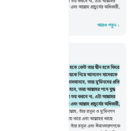
করবে, কোন নিন্দুকের নিন্দাকে তারা ভয় করবে না, এটা আল্লাহর
অনুগ্রহ- যাকে ইচ্ছে তিনি দান করেন এবং আল্লাহ প্রাচুর্যের অধিকারী,
সর্বজ্ঞ।
আরও পড়ুন
শব্দে শব্দে
প্রাসঙ্গিকভাবে পড়ুন
অধ্যায় ৫, পৃষ্ঠা ১০৫, জুজ ৬
54
.
হে ঈমানদারগণ! তোমাদের মধ্য হতে কেউ তার দ্বীন হতে ফিরে
গেলে সত্বর আল্লাহ এমন এক সম্প্রদায়কে নিয়ে আসবেন যাদেরকে
তিনি ভালবাসেন আর তারাও তাঁকে ভালবাসবে, তারা মু’মিনদের প্রতি
কোমল আর কাফিরদের প্রতি কঠোর হবে, তারা আল্লাহর পথে যুদ্ধ
করবে, কোন নিন্দুকের নিন্দাকে তারা ভয় করবে না, এটা আল্লাহর
অনুগ্রহ- যাকে ইচ্ছে তিনি দান করেন এবং আল্লাহ প্রাচুর্যের অধিকারী,
সর্বজ্ঞ।
55
.
তোমাদের বন্ধু কেবল আল্লাহ, তাঁর রসূল ও মু’মিনগণ
যারা নামায কায়িম করে, যাকাত আদায় করে এবং আল্লাহর কাছে
অবনত হয়।
56
.
যে কেউ আল্লাহ ও তাঁর রসূল এবং ঈমানদারগণকে