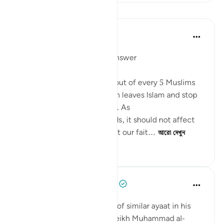
পাঠ
Mohannad Hakeem
৪ বছর পূর্বে
·
রেফারেন্সিং
আয়াহ ৫:৫৪
Day 6 juz 6
#AyahLookup
Answer
A Pew study tells us that 1 out of every 5 Muslims
who were born into the faith leaves Islam and stop
identifies with it as an adult. As
shocking as the study sounds, it should not affect
our iman or cause it to doubt our fait...
আরো দেখুন
১২
১
৪০৪
Tulayhah Tafsir Translations
৫ বছর পূর্বে
·
রেফারেন্সিং
আয়াহ ৫:৫৪
After mentioning a number of similar ayaat in his
explanation of this ayah, sheikh Muhammad al-