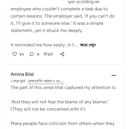
Today, I witnessed an employer scolding an
employee who couldn’t complete a task due to
certain reasons. The employer said, 'If you can’t do
it, I’ll give it to someone else.' It was a simple
statement, yet it struck me deeply.
It reminded me how easily, in t...
আরো দেখুন
১২
৩
৯৪
Amina Bilal
২ বছর পূর্বে
·
রেফারেন্সিং
আয়াহ ৫:৫৪
The part of this verse that captured my attention is:
'And they will not fear the blame of any blamer.'
(They will not be concerned with it).
Many people face criticism from others when they