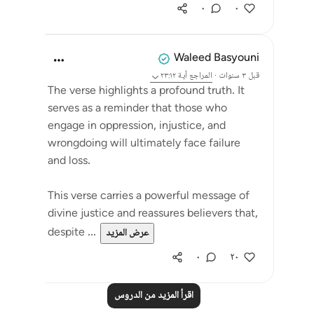
٠
٠
Waleed Basyouni
قبل ٣ سنوات
·
المراجع
آية ٢٣:١٢
The verse highlights a profound truth. It
serves as a reminder that those who
engage in oppression, injustice, and
wrongdoing will ultimately face failure
and loss.
This verse carries a powerful message of
divine justice and reassures believers that,
despite ...
عرض المزيد
٠
٢٠
اقرأ المزيد من الدروس