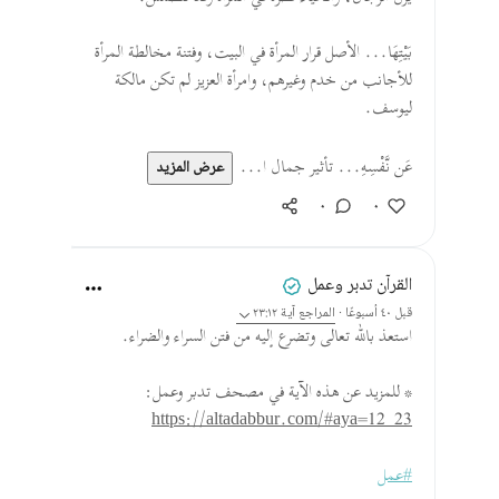
بَيْتِهَا... الأصل قرار المرأة في البيت، وفتنة مخالطة المرأة
للأجانب من خدم وغيرهم، وامرأة العزيز لم تكن مالكة
ليوسف.
عَن نَّفْسِهِ... تأثير جمال ا...
عرض المزيد
٠
٠
القرآن تدبر وعمل
قبل ٤٠ أسبوعًا
·
المراجع
آية ٢٣:١٢
استعذ بالله تعالى وتضرع إليه من فتن السراء والضراء.
* للمزيد عن هذه الآية في مصحف تدبر وعمل:
https://altadabbur.com/#aya=12_23
#عمل