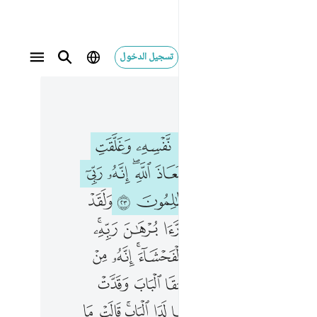
تسجيل الدخول
 في السياق
٢, جوز ١٢
بيتها عن نفسه وغلقت الابواب وقالت هيت لك قال معاذ الله انه ربي احسن مثواي انه لا يفلح الظالمون ٢٣ ولقد همت به وهم بها لولا ان راى برهان ربه كذالك لنصرف عنه السوء والفحشاء انه من عبادنا المخلصين ٢٤ واستبقا الباب وقدت قميصه من دبر والفيا سيدها لدى الباب قالت ما جزاء من اراد باهلك سوءا الا ان يسجن او عذاب اليم ٢٥ قال هي راودتني عن نفسي وشهد شاهد من اهلها ان كان قميصه قد من قبل 
ﱂ
ﱃ
ﱄ
ﱅ
ﱆ
ﱇ
ﱈ
َيْتِهَا عَن نَّفْسِهِۦ وَغَلَّقَتِ ٱلْأَبْوَٰبَ وَقَالَتْ هَيْتَ لَكَ ۚ قَالَ مَعَاذَ ٱللَّهِ ۖ إِنَّهُۥ رَبِّىٓ أَحْسَنَ مَثْوَاىَ ۖ إِنَّهُۥ لَا يُفْلِحُ ٱلظَّـٰلِمُونَ ٢٣ وَلَقَدْ هَمَّتْ بِهِۦ ۖ وَهَمَّ بِهَا لَوْلَآ أَن رَّءَا بُرْهَـٰنَ رَبِّهِۦ ۚ كَذَٰلِكَ لِنَصْرِفَ عَنْهُ ٱلسُّوٓءَ وَٱلْفَحْشَآءَ ۚ إِنَّهُۥ مِنْ عِبَادِنَا ٱلْمُخْلَصِينَ ٢٤ وَٱسْتَبَقَا ٱلْبَابَ وَقَدَّتْ قَمِيصَهُۥ مِن دُبُرٍۢ وَأَلْفَيَا سَيِّدَهَا لَدَا ٱلْبَابِ ۚ قَالَتْ مَا جَزَآءُ مَنْ أَرَادَ بِأَهْلِكَ سُوٓءًا إِلَّآ أَن يُسْجَنَ أَوْ عَذَابٌ أَلِيمٌۭ ٢٥ قَالَ هِىَ رَٰوَدَتْنِى عَن نَّفْسِى ۚ وَشَهِدَ شَاهِدٌۭ مِّنْ أَهْلِهَآ إِن كَانَ
ﱊ
ﱋ
ﱌﱍ
ﱎ
ﱏ
ﱐﱑ
ﱒ
ﱓ
ﱕﱖ
ﱗ
ﱘ
ﱙ
ﱚ
ﱛ
ﱜ
ﱞﱟ
ﱠ
ﱡ
ﱢ
ﱣ
ﱤ
ﱥ
ﱦﱧ
ﱩ
ﱪ
ﱫ
ﱬﱭ
ﱮ
ﱯ
ﱱ
ﱲ
ﱳ
ﱴ
ﱵ
ﱷ
ﱸ
ﱹ
ﱺ
ﱻ
ﱼﱽ
ﱾ
ﱿ