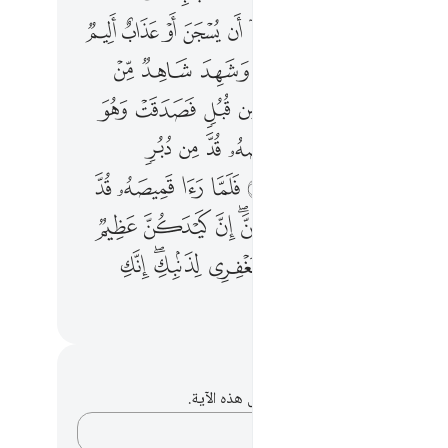
ﲁ
ﲂ
ﲃ
ﲄ
ﲅ
ﲆ
ﲇ
ﲈ
ﲉ
ﲊ
ﲌ
ﲍ
ﲎ
ﲏ
ﲐﲑ
ﲒ
ﲓ
ﲔ
ﲖ
ﲗ
ﲘ
ﲙ
ﲚ
ﲛ
ﲜ
ﲝ
ﲟ
ﲠ
ﲡ
ﲢ
ﲣ
ﲤ
ﲥ
ﲦ
ﲨ
ﲩ
ﲪ
ﲫ
ﲬ
ﲭ
ﲮ
ﲯ
ﲱ
ﲲ
ﲳ
ﲴ
ﲵﲶ
ﲷ
ﲸ
ﲹ
ﲻ
ﲼ
ﲽ
ﲾﲿ
ﳀ
ﳁﳂ
ﳃ
ﳅ
ﳆ
ﳇ
حظات وتأملات
لديك أي ملاحظات أو تأملات حول هذه الآية.
دوّن أفكارك…