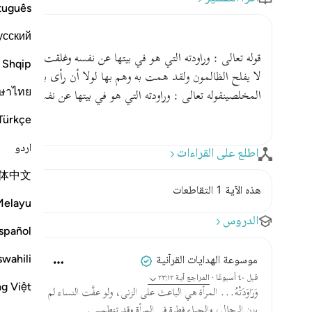
tuguês
усский
قوله تعالى : وراودته التي هو في بيتها عن نفسه وغلقت الأبواب و
Shqip
لا يفلح الظالمون ولقد همت به وهم بها لولا أن رأى برهان ربه 
ษาไทย
المخلصينقوله تعالى : وراودته التي هو في بيتها عن نفسه وهي امر
Türkçe
اردو
اطلع على القراءات
体中文
هذه الآية 1 التقاطعات
Melayu
الدروس
spañol
swahili
موسوعة الهدايات القرآنية
قبل ٤٠ أسبوعًا
·
المراجع
آية ٢٣:١٢
ng Việt
وَرَاوَدَتْهُ... المرأة هي الباعث على الزنى، ولو عفَّت النساء لم
يزن الرجال، والحياء فطرة في المرأة وقد تنطمس.