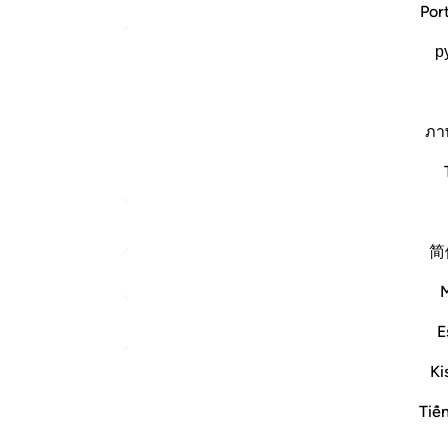
Por
ﲀ
Arabic Qurtubi Tafseer
р
ﲋ
قالت هيت لك قال معاذ الله إنه ربي أحسن مثواي إنه
ﲕ
كذلك لنصرف عنه السوء والفحشاء إنه من عبادنا
ภา
أة العزيز ، طلبت منه أن يو…
اقرأ المزيد
ﲞ
المزيد من التفاسير
ﲧ
ﲰ
简
ﲺ
انظر إلى نقاط الالتقاء
ﳄ
تأملات
E
Ki
القرآن تدبر وعمل
ملا
ليس 
قبل ٤٠ أسبوعًا
·
المراجع
آية ٢٣:١٢-٢٤
Tiế
والحاصل أنه جعل الموانع له من هذا الفعل: تقوى الله،
ومراعاة حق سيده الذي أكرمه، وصيانة نفسه عن الظلم