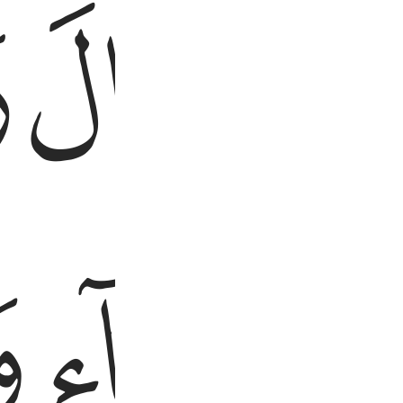
ﱦ
ﱧ
ﱨ
ﱬ
ﱭ