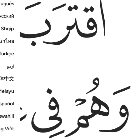
ﱁ
ﱂ
tuguês
усский
Shqip
ษาไทย
Türkçe
اردو
ﱄ
ﱅ
ﱆ
体中文
Melayu
spañol
swahili
ng Việt