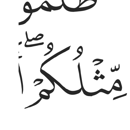
ﱠﱡ
ﱢ
بصرون ٣ قال ربي يعلم القول في السماء والارض