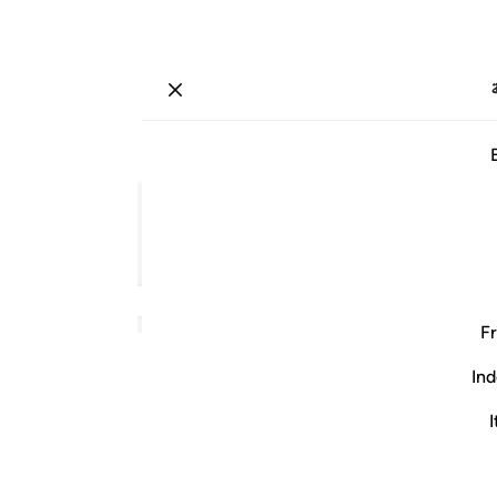
ة
تسجيل الدخول
صفحة
٣٢٢
جزء
١٧
/
حزب
٣٣
وتية.
Fr
Ind
I