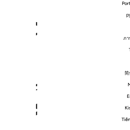
ﱃ
Por
р
ภา
ﱇ
简
E
Ki
Tiế