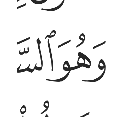
ﱯ
ﱰ
هو السميع العليم ٤ بل قالوا اضغاث احلام بل
َهُوَ ٱلسَّمِيعُ ٱلْعَلِيمُ ٤ بَلْ قَالُوٓا۟ أَضْغَـٰثُ أَحْلَـٰمٍۭ بَلِ