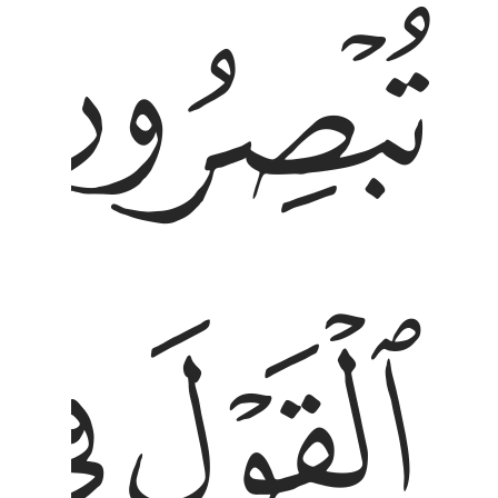
ﱥ
بْصِرُونَ ٣ قَالَ رَبِّى يَعْلَمُ ٱلْقَوْلَ فِى ٱلسَّمَآءِ وَٱلْأَرْضِ ۖ
ﱪ
ﱫ