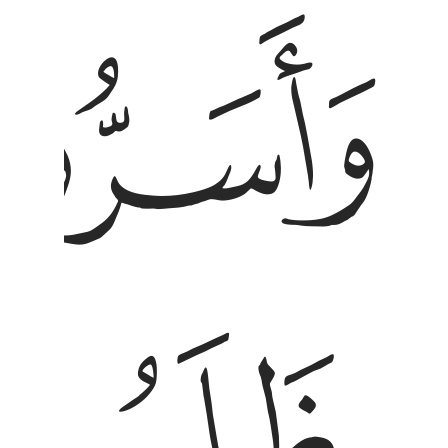
ﱘ
ﱛ
ﱜ
لموا هل هاذا الا بشر مثلكم افتاتون السحر وانتم
َلَمُوا۟ هَلْ هَـٰذَآ إِلَّا بَشَرٌۭ مِّثْلُكُمْ ۖ أَفَتَأْتُونَ ٱلسِّحْرَ وَأَنتُمْ