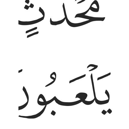
ﱏ
ﱐ
ﱓ
لعبون ٢ لاهية قلوبهم واسروا النجوى الذين
لْعَبُونَ ٢ لَاهِيَةًۭ قُلُوبُهُمْ ۗ وَأَسَرُّوا۟ ٱلنَّجْوَى ٱلَّذِينَ