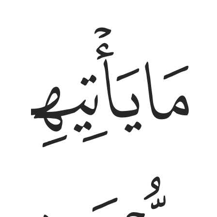
ﱉ
ﱊ
ا ياتيهم من ذكر من ربهم محدث الا استمعوه وهم
َا يَأْتِيهِم مِّن ذِكْرٍۢ مِّن رَّبِّهِم مُّحْدَثٍ إِلَّا ٱسْتَمَعُوهُ وَهُمْ