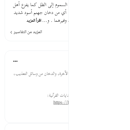
وظل من يحموم أي يفزعون من السموم إلى الظل كما يفزع أهل
الدنيا فيجدونه ظلا من يحموم ، أي من دخان جهنم أسود شديد
السواد . عن ابن عباس ومجاهد وغيرهما . و…
اقرأ المزيد
المزيد من التفاسير
الدروس
موسوعة الهدايات القرآنية
قبل ٤٠ أسبوعًا
·
المراجع
آية ٤٣:٥٦
يَحْمُومٍ ... السواد شعار للسوء في الآخرة، والدخان من وسائل التعذيب،
والحذر من تناول الدخان.
لقراءة المزيد اذهب إلى موسوعة الهدايات القرآنية:
https://hidayaaencyc.net/mawso3a
٠
٠