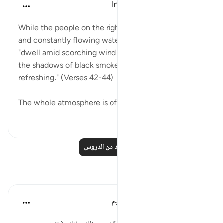
In the Shade of the Quran
قبل ٣١ أسبوعًا
·
المراجع
آية ٤١:٥٦-٤٨
While the people on the right enjoy extended shade
and constantly flowing water, the people on the left
"dwell amid scorching wind and scalding water in
the shadows of black smoke, neither cool nor
refreshing." (Verses 42-44)
The whole atmosphere is of a scor...
عرض المزيد
٠
٠
اقرأ المزيد من الدروس
تأملات
الهيئة العالمية لتدبر القرآن الكريم
قبل ٣٠ أسبوعًا
·
المراجع
آية ٤٢:٥٦-٤٤