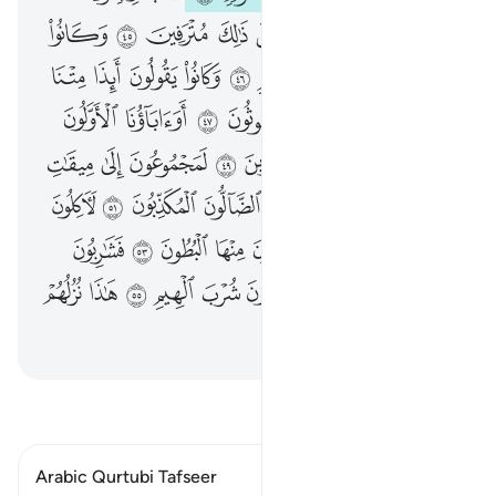
ﲷ
ﲸ
ﲹ
ﲺ
ﲻ
ﲼ
ﲽ
ﲾ
ﲿ
ﳀ
ﳁ
ﳂ
ﳃ
ﳄ
ﳅ
ﳆ
ﳇ
ﳈ
ﳉ
ﳊ
ﳋ
ﳌ
ﳍ
ﳎ
ﳏ
ﳐ
ﳑ
ﳒ
ﳓ
ﳔ
ﳕ
ﳖ
ﳗ
ﳘ
ﳙ
ﳚ
ﳛ
ﳜ
ﱁ
ﱂ
ﱃ
ﱄ
ﱅ
ﱆ
ﱇ
ﱈ
ﱉ
ﱊ
ﱋ
ﱌ
ﱍ
ﱎ
ﱏ
ﱐ
ﱑ
ﱒ
ﱓ
ﱔ
ﱕ
ﱖ
ﱗ
ﱘ
ﱙ
ﱚ
ﱛ
ﱜ
ﱝ
ﱞ
اقرأ التفسير
Arabic Qurtubi Tafseer