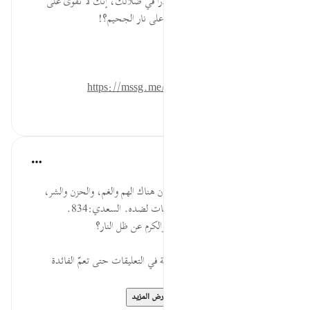
* احذر أيها الإنسانُ أن تمضي سادرًا في ضلالك، إنك لا تقوى على
لفحات حرِّ الدنيا! فأنّى لك الصبر على نار الجحيم؟!
المصدر: هدايات القرآن الكريم
للمزيد حمل تطبيق تدبر:
https://mssg.me/4lx6w
٠
٠
القرآن تدبر وعمل
قبل ٤٠ أسبوعًا
·
المراجع
آية ٤٣:٥٦-٤٤
أي: لا برد فيه ولا كرم، والمقصود أن هناك الهم والغم، والحزن والشر،
الذي لا خير فيه؛ لأن نفي الضد إثبات لضده. السعدي:834.
السؤال: ما المقصود من نفي البرد والكرم عن ظل النار؟
* يمكنك وضع إجابتك عن الأسئلة في التعليقات حتى تعمّ الفائدة
* للمزيد عن هذه الآية في ...
عرض المزيد