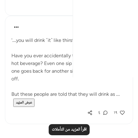
٠
٠
A Siddiqui
قبل ٥ سنوات
·
المراجع
آية ٤١:٥٦-٥٥
'...you will drink ˹it˺ like thirsty camels do.'
Have you ever accidentally taken a drink of a very
hot beverage? Even one sip is a painful shock! No
one goes back for another sip until the drink cools
off.
But these people are told that they will drink as ...
عرض المزيد
٤
١٩
اقرأ المزيد من التأملات