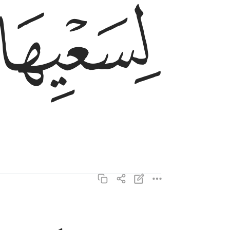
ﲔ
في جنة عالية ١٠
فِى جَنَّةٍ عَالِيَةٍۢ ١٠