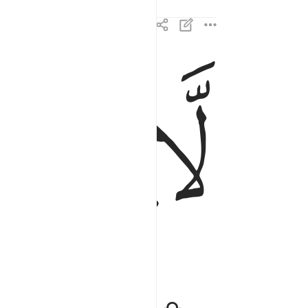
ﲉ
ﲊ
لا يسمن ولا يغني من جوع ٧
لَّا يُسْمِنُ وَلَا يُغْنِى مِن جُوعٍۢ ٧