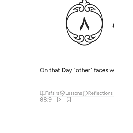
ﲓ
On that Day ˹other˺ faces will be g
Tafsirs
Lessons
Reflections
88:9