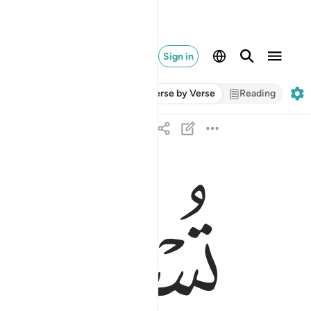
Sign in
Verse by Verse
Reading
ﱽ
ﱾ
تسقى من عين انية ٥
تُسْقَىٰ مِنْ عَيْنٍ ءَانِيَةٍۢ ٥