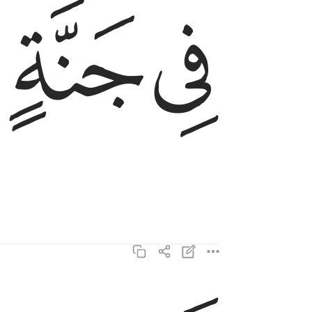
ﲗ
ﲘ
لا تسمع فيها لاغية ١١