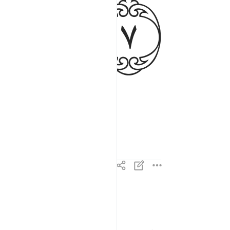
ﲏ
وجوه يوميذ ناعمة ٨
وُجُوهٌۭ يَوْمَئِذٍۢ نَّاعِمَةٌۭ ٨