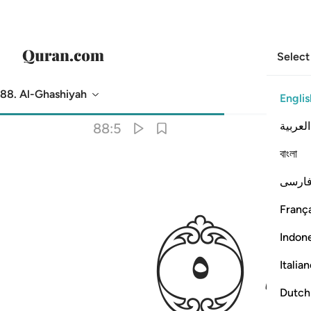
Select
88. Al-Ghashiyah
Englis
Translation
: Dr. Mustafa Khattab
العربية
88:5
বাংলা
ﲁ
ارسی
França
Indon
Italia
Dutch