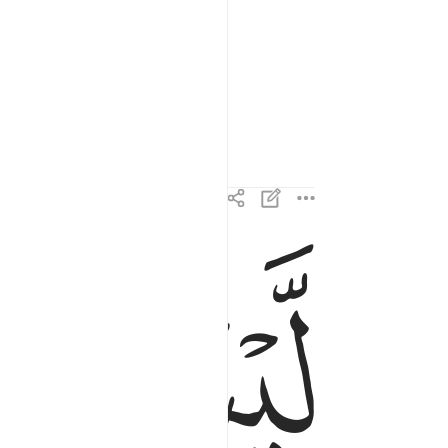
ﲂ
ﲃ
ليس لهم طعام الا من ضريع ٦
لَّيْسَ لَهُمْ طَعَامٌ إِلَّا مِن ضَرِيعٍۢ ٦