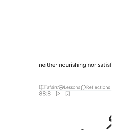
neither nourishing nor satisfying h
Tafsirs
Lessons
Reflections
88:8