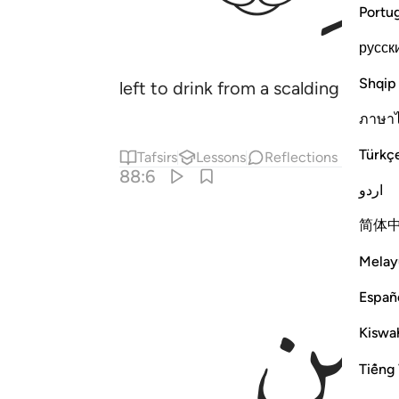
Portu
русск
Shqip
left to drink from a scalding spring.
ภาษา
Türkç
Tafsirs
Lessons
Reflections
88:6
اردو
简体
ﲆ
Melay
Españ
Kiswah
Tiếng 