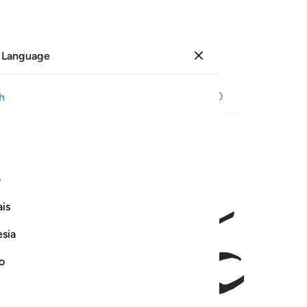
 Language
Sign in
Page
592
Juz
30
/
Hizb
60
h
ﱿ
ﲀ
ف
is
esia
no