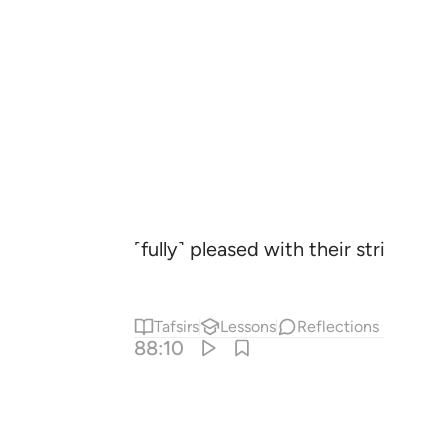
˹fully˺ pleased with their striving,
Tafsirs
Lessons
Reflections
88:10