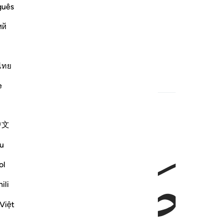
guês
ий
ไทย
e
中文
ﲄ
ﲅ
u
ol
ili
Việt