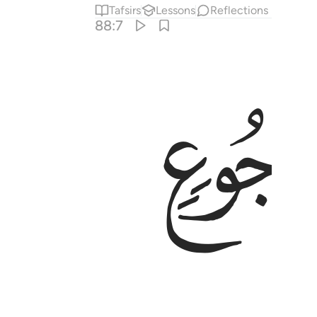
Tafsirs
Lessons
Reflections
88:7
ﲎ