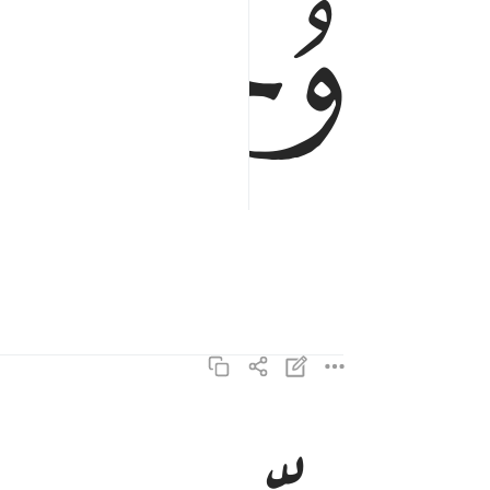
ﲐ
ﲑ
لسعيها راضية ٩
لِّسَعْيِهَا رَاضِيَةٌۭ ٩