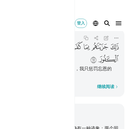
ذالك جزيناهم بما 
登入
Saba
34:17
34:17
ﱪ
ﱫ
ﱬ
ﱭﱮ
ﱯ
ﱰ
ﱱ
ﱲ
ﱳ
我因他们的忘恩而以这报酬他们，我只惩罚忘恩的
人。
逐字逐句
继续阅读
结合上下文阅读
章 34, 页 430, Juz 22
15
.
赛伯邑族，在他们的居处，确有一种迹象：两个园