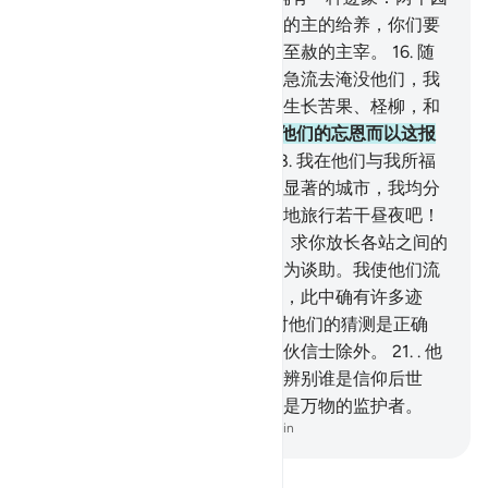
圃，分列左右。你们可以吃你们的主的给养，你们要
感谢他。一个肥美的地方，一个至赦的主宰。
16
.
随
后，他们悖逆，所以我使水库的急流去淹没他们，我
把他们的两个园圃，变成两个只生长苦果、柽柳，和
些微的酸枣树的园圃。
17
.
我因他们的忘恩而以这报
酬他们，我只惩罚忘恩的人。
18
.
我在他们与我所福
佑的那些城市之间，建设了许多显著的城市，我均分
各站间的距离。你们在其间平安地旅行若干昼夜吧！
19
.
然后，他们说：我们的主啊！求你放长各站之间的
距离。他们自欺，所以我以他们为谈助。我使他们流
离失所。对于每个多忍多谢的人，此中确有许多迹
象。
20
.
. 易卜劣斯确已发现他对他们的猜测是正确
的，因为他们都追随他；只有一伙信士除外。
21
.
. 他
对他们所以有权力者，只为我要辨别谁是信仰后世
的，谁是怀疑后世的。你的主，是万物的监护者。
-
Chinese Translation (Simplified) - Ma Jain