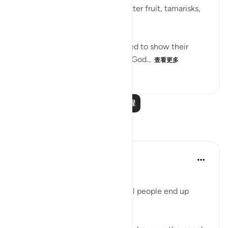
gardens with others yielding bitter fruit, tamarisks,
and a few lote trees. (Verse 16)
When the people of Sheba failed to show their
gratitude to God and use what God...
查看更多
0
0
109
阅读更多课程
反思
Beenish Ameen
52周前
·
参考
节 34:17
‎Why Surah Saba says ungrateful people end up
following their desires