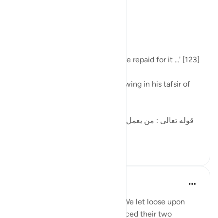
去年
·
参考
节 34:17, 4:123, 46:16
Allah says in surah al-Nisa':
[مَن يَعْمَلْ سُوءًا يُجْزَ بِهِ]
'... whoever commits a sin will be repaid for it ...' [123]
al-Qurtubi mentioned the following in his tafsir of
this ayah:
[قوله تعالى : من يعمل سوءا يجز به السوء هاهنا الشرك ،
قال الحسن : هذه...
查看更多
10
2
58
In the Shade of the Quran
31周前
·
参考
节 34:16-17
But they paid no heed, and so We let loose upon
them a raging torrent and replaced their two