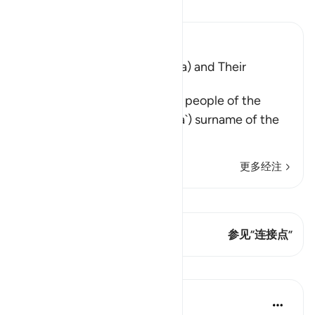
阅读《古兰经注》
Ibn Kathir (Abridged)
The Disbelief of Saba' (Sheba) and Their
Punishment
Saba' refers to the kings and people of the
Yemen. At-Tababa`ah (Tubba`) surname of the
ancient kin
…
阅读更多
更多经注
查看 Qiraat
这节经文有 1 连接点
参见“连接点”
课程
Tulayhah Tafsir Translations