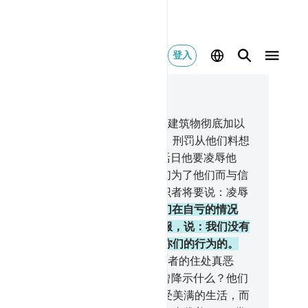
登入
合上下文阅读
6, 页 270, Juz 14
.
前人确已用计谋，但真主把他们的建筑物彻底加以
毁，而他们的屋顶落在他们的身上。刑罚从他们料想
到的地方来临他们。
27
.
然后在复活日他要凌辱他
，并审问他们说：我那些伙伴--你们为了他们而与信
们相争论的--如今在哪里呢？有学识者将要说：凌辱
刑罚今日必归于不信道者。
28
.
他们在自亏的情况
，天神们使他们死亡。他们表示屈服，说：我们没有
过什么罪恶。不然！真主确是全知你们的行为的。
.
他们被押进火狱而永居其中。自大者的住处真恶
！
30
.
有人问敬畏者说：你们的主曾降示什么？他们
：他降示善言。行善者在今世将享受美满的生活，而