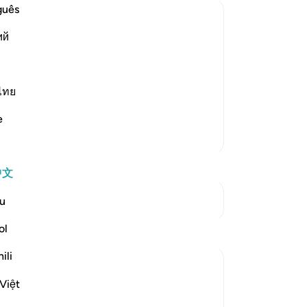
后
guês
在
ий
他
ter Death
的
 who are doing wrong to themselves when
heir evil souls.
平
信
ไทย
will make it appear as i
…
令
阅读更多
e
他
更多经注
的
们
中文
-
Ch
参见“连接点”
u
笔
ol
反思
你
ili
Yazin
6年前
·
参考
节 16:26-31
Việt
We’re weird creatures — one of the