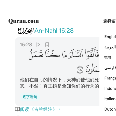
选择语
016
الذين تتوفاهم الملايكة ظالمي انفسه
An-Nahl
16:28
Englis
16:28
العربية
ﱝ
ﱞ
ﱟ
ﱠ
ﱡ
ﱢ
বাংলা
ﱭ
ﱮ
ارسی
França
他们在自亏的情况下，天神们使他们死亡。他
恶。不然！真主确是全知你们的行为的。
Indon
逐字逐句
Italia
阅读《古兰经注》
Dutch