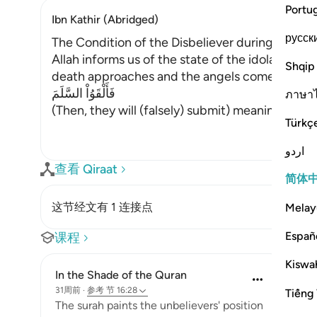
Portu
Ibn Kathir (Abridged)
русск
The Condition of the Disbeliever during and af
Allah informs us of the state of the idolators
Shqip
death approaches and the angels come to seize t
فَأَلْقَوُاْ السَّلَمَ
ภาษา
(Then, they will (falsely) submit) meaning, they 
Türkç
اردو
查看 Qiraat
简体
这节经文有 1 连接点
Melay
Españ
课程
Kiswah
In the Shade of the Quran
31周前
·
参考
节 16:28
Tiếng 
The surah paints the unbelievers' position