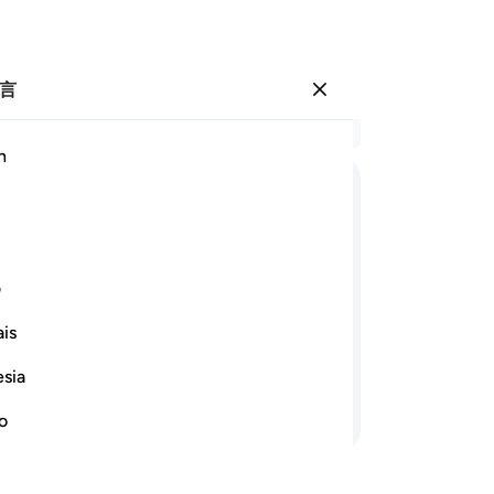
言
登入
结
h
章 1
26
ﱘ
ﱙ
ﱚ
ﱛ
ﱜ
摧
不
ﱣ
ﱤﱥ
ﱦﱧ
ﱨ
ﱩ
ﱪ
ﱫ
ﱬ
们
ف
士
is
和
们表示屈服，说：我们没有犯过什么罪
下
esia
犯
继续阅读
29
no
劣
说