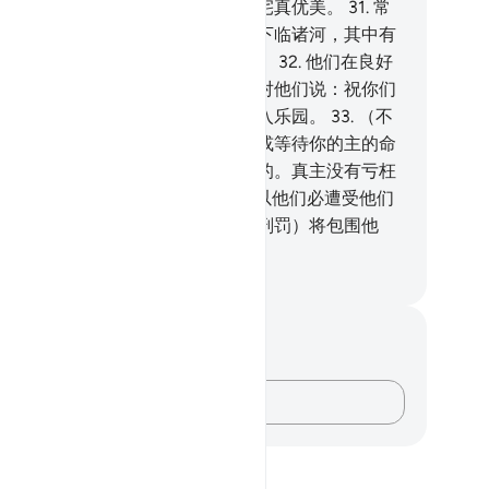
世的住宅确是更好的。敬爱者的住宅真优美。
31
.
常
的乐园将任随他们进去，那些乐园下临诸河，其中有
们所意欲的。真主这样报酬敬畏者。
32
.
他们在良好
情况下，天神们使他们死亡。天神对他们说：祝你们
安，你们可以因为自己的善功而进入乐园。
33
.
（不
道者）只能等待天神们来临他们，或等待你的主的命
降临。在他们之前的人就是这样做的。真主没有亏枉
们，但他们却亏枉了自己。
34
.
所以他们必遭受他们
行为的恶报，而他们一向嘲笑的（刑罚）将包围他
。
inese Translation (Simplified) - Ma Jain
记与反思
对这节经文没有任何笔记或感想。
记录你的想法……