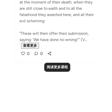
at the moment of their death, when they
are still close to earth and to all the
falsehood they asserted here, and all their
evil scheming:
"These will then offer their submission,
saying: 'We have done no wrong!'" (V...
查看更多
0
0
阅读更多课程
Notes
placeholders