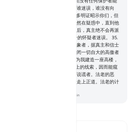
33
.
在那日，你们将转身退后，而没有任何保护者能
使你们不受真主的惩罚。真主使谁迷误，谁没有向
导。
34
.
以前，优素福确已将许多明证昭示你们，但
你们对他所昭示你们的明证，依然在疑惑中，直到他
死去的时候，你们还说：在他之后，真主绝不会再派
遣任何使者了。'真主这样使过分的怀疑者迷误。
35
.
没有真凭实据，而争论真主的迹象者，据真主和信士
看来，是很讨厌的。真主这样封闭一切自大的高傲者
的心。
36
.
法老说：哈曼啊！你为我建造一座高楼，
或许我能找到若干线索--
37
.
天上的线索，因而能窥
见穆萨的神灵；我确信他是一个说谎者。法老的恶
行，这样迷惑了自己，妨碍了他走上正道。法老的计
策，只归于毁灭。
-
Chinese Translation (Simplified) - Ma Jain
阅读《古兰经注》
Ibn Kathir (Abridged)