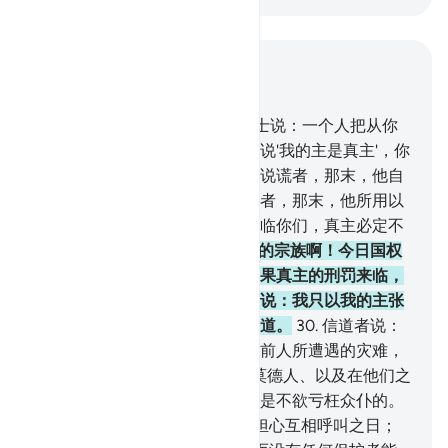
结合上下文阅读
章 40, 页 470, Juz 24
28
.
法老族中一个秘密归信的信士说：一个人把从你
们的主发出的明证昭示你们，并说'我的主是真主'，你
们就要杀戮他吗？如果他是一个说谎者，那末，他自
受谎言之害；如果他是一个诚实者，那末，他所用以
恫吓你们的灾难，将有一部分来临你们，真主必定不
引导过分的常说谎言者。
29
.
我的宗族啊！今日国权
只归你们，你们在国中称雄。如果真主的刑罚来临，
那末，谁助我们抵抗它呢？法老说：我只以我的主张
指示你们，我只引导你们走上正道。
30
.
信道者说：
我的宗族啊！我的确怕你们遭遇前人所遭遇的灾难，
31
.
如努哈的宗族、阿德人、赛莫德人、以及在他们之
后的人所遭受的灾祸一样。真主是不欲亏枉众仆的。
32
.
我的宗族啊！我的确为你们担心互相呼叫之日；