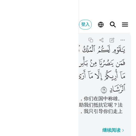
يا قوم لكم الملك ال
登入
Ghafir
40:29
40:29
ﲎ
ﲏ
ﲐ
ﲑ
ﲒ
ﲓ
ﲔ
ﲕ
ﲖ
ﲗ
ﲘ
ﲙ
ﲚ
ﲛﲜ
ﲝ
ﲞ
ﲟ
ﲠ
ﲡ
ﲢ
ﲣ
ﲤ
ﲥ
ﲦ
ﲧ
ﲨ
ﲩ
我的宗族啊！今日国权只归你们，你们在国中称雄。
如果真主的刑罚来临，那末，谁助我们抵抗它呢？法
老说：我只以我的主张指示你们，我只引导你们走上
正道。
逐字逐句
继续阅读