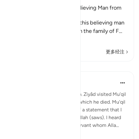
Musa was supported by a believing Man from
Fir`awn's Family
The well-known view is that this believing man
was a Coptic (Egyptian) from the family of F
…
阅读更多
更多经注
课程
Prophetic Commentary
8年前
·
参考
节 40:29, 20:79
Al-Hasan narrates that ‘Ubayd b. Ziyâd visited Mu‘qil
b. Yasâr during his illness from which he died. Mu‘qil
narrates to him: I will tell you of a statement that I
heard from the Messenger of Allah (saws). I heard
the Prophet (saws) say: 'Any servant whom Alla...
查看更多