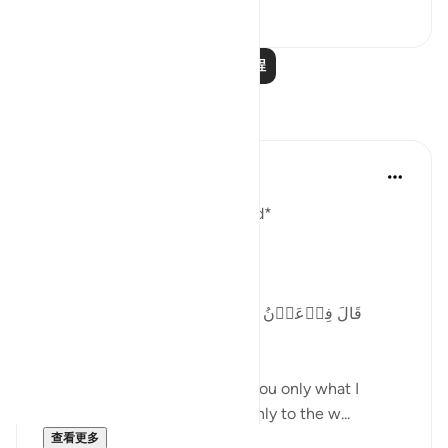
0
0
阅读更多课程
反思
Abu Hizkeel
21周前
·
参考
节 40:29
*How the Masses Are Deceived*
Allah (ʿazza wa jall) says,
*قَالَ فِرۡعَوۡنُ مَاۤ اُرِيۡكُمۡ اِلَّا مَاۤ اَرٰى وَمَاۤ
اَهۡدِيۡكُمۡ اِلَّا سَبِيۡلَ الرَّشَادِ‏*
> “Pharaoh said, ‘ *I am telling you only what I
believe, and I am leading you only to the w...
查看更多