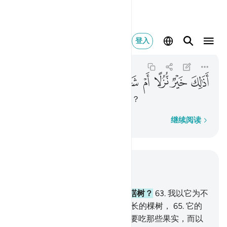
اذالك خير نزلا ام شجرة ا
登入
As-Saffat
37:62
37:62
ﱼ
ﱽ
ﱾ
ﱿ
ﲀ
ﲁ
ﲂ
那是更善的款待呢？还是攒楛树？
逐字逐句
继续阅读
结合上下文阅读
章 37, 页 448, Juz 23
62
.
那是更善的款待呢？还是攒楛树？
63
.
我以它为不
义者的折磨。
64
.
它是火狱底生长的棵树，
65
.
它的
花篦，仿佛魔头。
66
.
他们必定要吃那些果实，而以