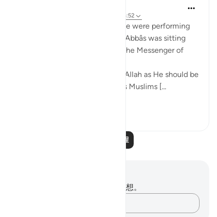
Prophetic Commentary
8年前
·
参考
节 37:62-66, 44:43, 3:102, 56:52
Mujâhid narrates that the people were performing
tawâf around the Kaaba as Ibn ‘Abbâs was sitting
with a crooked staff. He said: 'The Messenger of
Allah (saws) said:
O you who have believed, fear Allah as He should be
feared and do not die except as Muslims [...
查看更多
2
0
阅读更多课程
笔记与反思
你对这节经文没有任何笔记或感想。
记录你的想法……