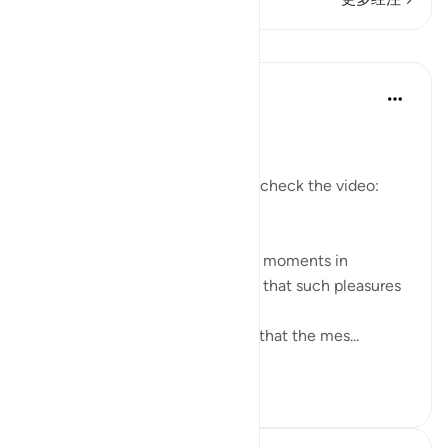
课程
Mohannad Hakeem
5年前
·
参考
节 37:58-62
Day 23 Answer
(For more commentary, please check the video:
https://youtu.be/QfLocv0sPnI
)
This is probably one of the best moments in
paradise: once believers realize that such pleasures
and enjoyments are eternal!
Abu Saeed Al Khudari narrated that the mes...
查看更多
8
0