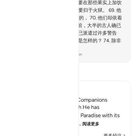
它充实肚腹。
67
.
然后他们必定要在那些果实上加饮
沸水的混汤，
68
.
然后他们必定要归于火狱。
69
.
他
们必定会发现他们的祖先是迷误的，
70
.
他们却依着
他们踪迹而奔驰。
71
.
在他们之前，大半的古人确已
迷误了。
72
.
我在他们之间，确已派遣过许多警告
者。
73
.
你看！被警告者的结局是怎样的？
74
.
除非
真主的纯洁的仆人们。
-
Chinese Translation (Simplified) - Ma Jain
阅读《古兰经注》
Ibn Kathir (Abridged)
The Tree of Zaqqum and its Companions
Here Allah asks: `Is that which He has
mentioned of the delights of Paradise with its
food, drink, companions and
…
阅读更多
更多经注