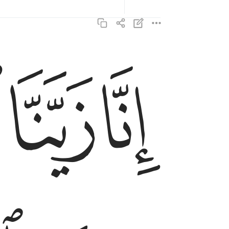
ﱖ
ﱗ
ﱘ
انا زينا السماء الدنيا بزينة الكواكب ٦
إِنَّا زَيَّنَّا ٱلسَّمَآءَ ٱلدُّنْيَا بِزِينَةٍ ٱلْكَوَاكِب