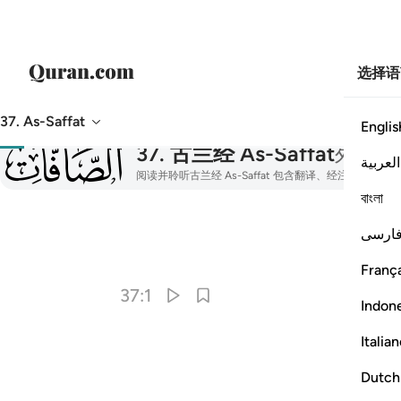
选择语
37. As-Saffat
Englis
037
37
.
古兰经 As-Saffat
列班者
العربية
阅读并聆听古兰经 As-Saffat 包含翻译、经注、音频
বাংলা
ارسی
França
37:1
Indon
Italia
Dutch