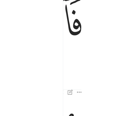
ﱄ
فالتاليات ذكرا ٣
فَٱلتَّـٰلِيَـٰتِ ذِكْرًا ٣