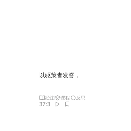
以驱策者发誓，
经注
课程
反思
37:3