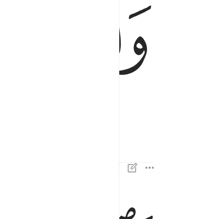
ﱁ
فالزاجرات زجرا ٢
فَٱلزَّٰجِرَٰتِ زَجْرًۭا ٢