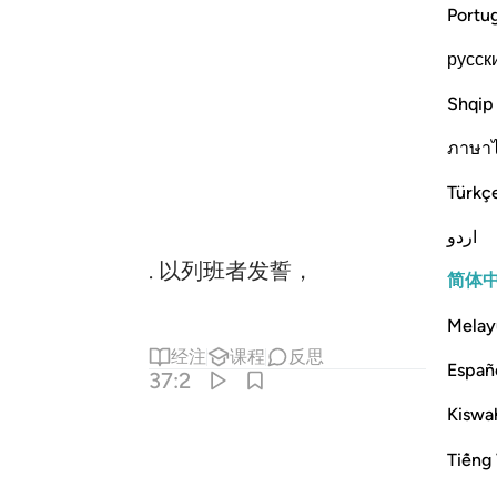
Portu
русск
Shqip
ภาษา
Türkç
اردو
. 以列班者发誓，
简体
Melay
经注
课程
反思
Españ
37:2
Kiswah
Tiếng 