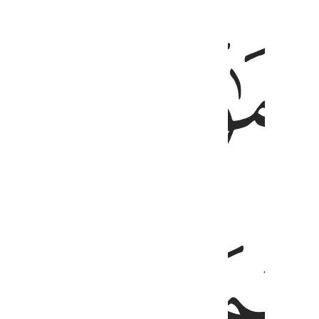
ﱐ
شَـٰرِقِ ٥
ﱓ