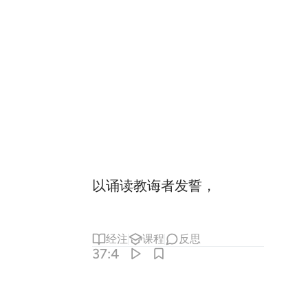
以诵读教诲者发誓，
经注
课程
反思
37:4