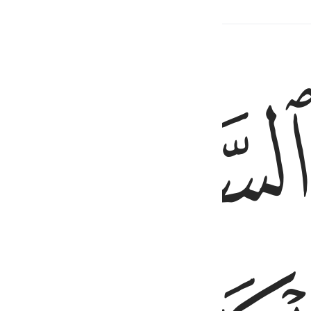
ﱙ
ِ ٦