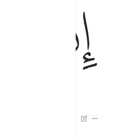
ﱊ
ﱋ
إِنَّ إِلَـٰهَكُمْ لَوَٰحِدٌۭ ٤