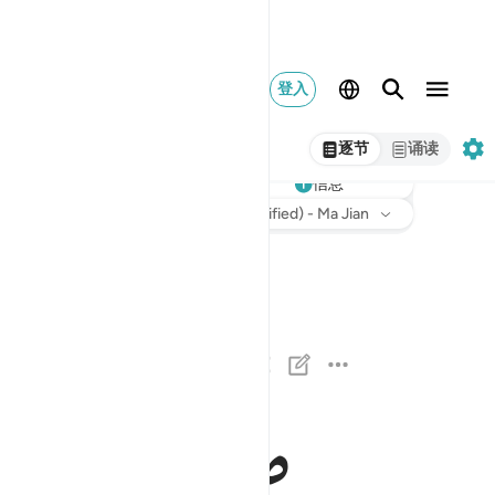
登入
逐节
诵读
听
信息
意译
: Chinese Translation (Simplified) - Ma Jian
والصافات صفا ١
وَٱلصَّـٰٓفَّـٰتِ صَفًّۭا ١