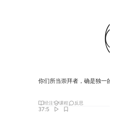
你们所当崇拜者，确是独一的，
经注
课程
反思
37:5