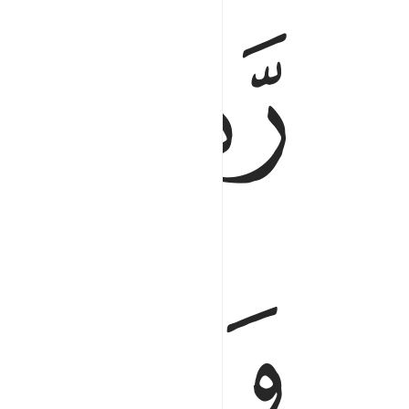
ﱎ
ﱏ
رب السماوات والارض وما بينهما ورب المشارق ٥
رَّبُّ ٱلسَّمَـٰوَٰتِ وَٱلْأَرْضِ وَمَا بَيْنَهُمَا وَرَبُّ ٱلْمَ
ﱑ
ﱒ