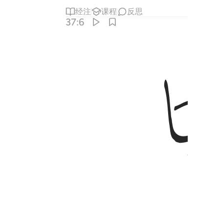
经注
课程
反思
37:6