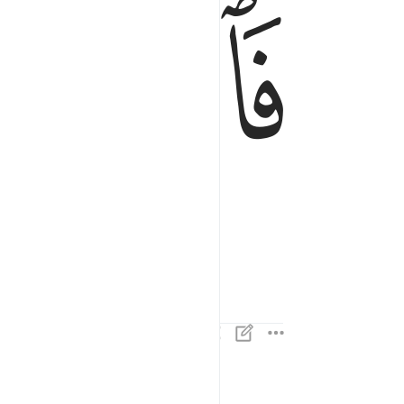
ﱇ
ان الاهكم لواحد ٤