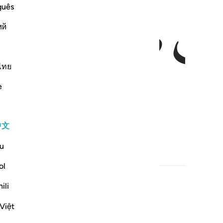
ﱂ
ﱃ
guês
ий
ไทย
e
中文
u
ol
ili
Việt