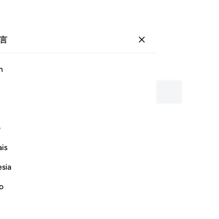
言
登入
页
446
卷
23
/
希兹布
45
h
朗诵、逐字释义和音译。
ف
奉至仁至慈的真主之名
is
esia
no